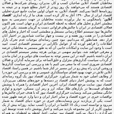
مخاطبان اقتصاد آنلاین صاحبان کسب و کار، مدیران، روسای شرکت‌ها و فعالان
اقتصادی هستند که می‌خواهند یک روز زودتر از اخبار مطلع شوند و در نتیجه به
روزنامه‌ها اکتفا نمی‌کنند. اقتصاد آنلاین، به عنوان اولین سایت جامع خبری-تحلیلی
اقتصاد ایران از سال ۱۳۹۰ آغاز به کار کرده است. هدف ما از راه اندازی "
اقتصاد
آنلاین
" پاسخگویی به نیاز برآورده نشده مخاطبان در جهت دسترسی به منبع
مطمئن اخبار و تحلیل های لحظه به لحظه اقتصادی ایران و جهان است. هم اکنون
فعالان اقتصادی در ایران با چالش‌های فراوانی دست به گریبان هستند. یکی از این
چالش‌ها نبود سیستم اطلاع رسانی مستقل و مطمئنی است که اخبار و تحلیل های
اقتصادی را در هفت روز هفته و در بیست و چهار ساعت شبانه‌روز در اختیار آنان
قرار دهد. همانطور که می‌دانیم، نبود چنین رسانه‌ای موجبات عدم تحرک بازار
اطلاعات را فراهم آورده که از عوامل ناکارایی در سیستم اقتصادی است. امید
است با وجود این سایت و امکانات جانبی آن که به طور مستمر به مخاطبان عرضه
و معرفی خواهند شد، بتوانیم سهمی در پویایی هرچه بیشتر سیستم اقتصادی در
ایران داشته باشیم. البته در این مسیر توجه به سیاست های دولتی و در امان ماندن
از گرداب سیاست گذاری‌های متزلزل و خلق‌الساعه برای سرمایه گذاران و فعالان
اقتصادی ضروری است که ما سعی می کنیم با نقد و بررسی این سیاست گذاری‌ها
و روشن کردن راه پیش رو در این مسیر در کنار شما باشیم. در همین راستا، اقتصاد
آنلاین تلاش در جهت بهبود فضای سیاستگذاری عمومی و نقد و بررسی این حوزه را
از وظایف اصلی خود به شمار می‌آورد. خبرگزاری اقتصاد نیوز یک گروه رسانه‌ای
است که به پوشش اخبار دنیای اقتصاد در دسته‌ها و حوزه‌های مختلف می‌پردازد.
اقتصاد نیوز، سایت مرجع اقتصاد ایران، آخرین اخبار اقتصادی را همراه با پوشش
لحظه‌ای قیمت‌ها در بازارهای طلا، سکه، ارز و رمز ارز، مسکن، خودرو و لوازم
خانگی منعکس می‌کند. وبسایت خبرگزاری اقتصاد نیوز که با هدف جبران چالش‌ها و
نواقصات خبری در حوزه اقتصاد و سایر اخبار ایران و دنیا وارد عرضه ظهور شده
است، یکی از پربازدید ترین وبسایت‌های خبری در حوزه دنیای اقتصاد به شمار
می‌رود و توانسته است رنک 18 الکسا در ایران را کسب نماید. روزانه بیش از یک
میلیون کاربر از این مجموعه بازدید می‌کنند و اخبار پوشش داده شده توسط این
خبرگزاری را دنبال می‌کنند. اقتصاد نیوز تمامی اخبار لحظه به لحظه‌ای به همراه