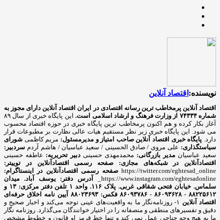
نویسنده:
اقتصاد آنلاین
اقتصاد آنلاین پرمخاطب ترین رسانه اقتصادی در ایران
اقتصاد آنلاین دارای مجوز به
شماره ۷۴۳۳۴ از وزارت فرهنگ و ارشاد اسلامی است.
این پایگاه خبری از سال ۸۹
آغاز بکار کرده و هم اکنون پرمخاطب ترین پایگاه خبری در حوزه اقتصاد محسوب
می شود. این پایگاه خبری زیر نظر مستقیم هیات عالی نظارت بر مطبوعات قرار
دارد.
پایگاه خبری اقتصاد آنلاین
صاحب امتیاز و مدیرمسئول:
مریم کاظمی
شورای
سیاستگذاری:
علی مروی / صادق الحسینی / سعید عباسیان / هاشم آردم
سردبیر:
سعید عباسیان
مدیر بازرگانی:
محمدمهدی حسینی
دبیر تحریریه:
عاطفه حسینی
اقتصادآنلاین در شبکه‌های مجازی:
صفحه رسمی اقتصادآنلاین در توییتر:
https://twitter.com/eghtesad_online
صفحه رسمی اقتصادآنلاین در اینستاگرام:
https://www.instagram.com/eghtesadonline_
آدرس دفتر: یوسف آباد. میدان
سلماس. خیابان فتحی شقاقی غربی. پلاک ۱۱۶. واحد ۱
تلفن دفتر مرکزی: ۱۳ و
۸۸۲۲۵۶۱۲ - ۸۶۰۹۳۶۲۸ - ۸۶۰۹۳۷۸۶ فکس: ۸۸۰۲۳۶۹۳
آیین نامه اخلاق حرفه‌ای
اقتصاد آنلاین
۱- روزنامه‌نگار ما به واقعیت‌های عینی توجه می‌کند و اخبار صحیح و
دقیق و تفسیرهای منطقی و منصفانه را در اختیار خوانندگان می‌گذارد. روزنامه نگار
ما به هیچ وجه جناحی عمل نمی کند و تنها خط قرمز او قانون و خطوط مشخص