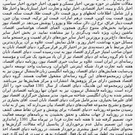
مقالات تحلیلی در حوزه بورس، اخبار مسکن و شهری، اخبار خودرو، اخبار سیاسی،
اخبار بانک و بیمه، اخبار اقتصادی، اخبار تولید و تجارت، اخبار استارتاپ‌ها و اخبار طلا
و ارز شامل: اطلاعات لحظهای و بروز قیمت دلار، قیمت طلا، قیمت سکه، قیمت
یورو، قیمت بیت کوین، قیمت درهم امارات، قیمت لیر ترکیه، قیمت یوان چین،
قیمت دینار عراق، نرخ ارز، دلار، سکه، طلا و یورو را پوشش می‌دهد. در اقتصاد نیوز
می‌توانید بخش‌های متنوع دیگری همچون، الفبای اقتصاد، هواشناسی اقتصاد،
ماشین زمان، ویژه نامه، وب‌گردی را نیز مشاهده نمایید. در بخش اخبار سایر
رسانه‌ها، داغ‌ترین و بروزترین اخبار سایر حوزه‌های دارای اهمیت و پرجستجو مانند
مسائل حوزه بهداشت، اخبار روز و... قابل نمایش است. علاوه بر آن، پربازدیدترین
اخبار مرتبط با هر دسته‌بندی نیز در اختیار کاربر قرار می‌گیرد. دنیای اقتصاد تابان به
عنوان صاحب امتیاز خبرگزاری اقتصاد نیوز به ثبت رسیده است. دنیای اقتصاد تابان
که با نام گروه رسانه ای دنیای اقتصاد نیز از آن یاد می‌شود یک شرکت و مؤسسه
رسانه‌ای در ایران است. علاوه بر سایت خبری اقتصاد نیوز، روزنامه دنیای اقتصاد،
هفته ‌نامه تجارت فردا، شبکه اینترنتی اکوایران، وب‌سایت واحد توسعه دانش،
وب‌سایت همایش‌های دنیای اقتصاد، روزنامه انگلیسی ‌زبان فایننشال تریبون نیز به
عنوان زیرمجموعه‌های این گروه رسانه‌ای مشغول فعالیت هستند. گروه دنیای
اقتصاد همچنین دارای مرکز پژوهش‌ها، انتشارات و مرکز همایش‌ها نیز می‌باشد.
اولین زیرمجموعه این هلدینگ، دنیای اقتصاد، از سال 1381 فعالیت خود را آغاز
کرده است. روزنامه فایننشال تریبیون، نیز به عنوان تنها روزنامه اقتصادی ایران
منتشر شده به زبان انگلیسی شناخته می‌شود. مدیر مسئول خبرگزاری اقتصاد نیوز
آقای علیرضا بختیاری، مدیرعامل شرکت دنیای اقتصاد تابان است. آقای بختیاری در
توضیح و تشریح مجموعه فعالیت‌های دنیای اقتصاد بیان می‌دارند که: پس از به ثبات
رسیدن مجموعه روزنامه «دنیای اقتصاد» برای پوشش و جبران نقاط ضعف کشف
شده در روزنامه از جهات مختلف و تحقق بخشیدن به برنامه‌های توسعه فعالیت
خود، تصمیم گرفته شد تا هفته نامه تجارت فردا در تیرماه سال 1391 راه‌اندازی
شود. این تصمیم بدلیل عدم برخورداری از پتانسیل ارائه مقالات، گزارش‌ها و
محتوای تحلیلی که از عمق بیشتری برخوردار هستند، در روزنامه دنیای اقتصاد اخذ
شده است. وی اظهار می‌کند که یک فعال اقتصادی به هر ترتیب در فرآیند کاری خود