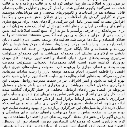
در طول روز به اطلاعاتی نیاز پیدا خواهد کرد که نه در قالب روزنامه و نه در قالب
هفته‌نامه نمی‌گنجد. پکیجی تشکیل شده از اخبار، گزارش و تحلیل در قالب بسته‌ای
قابل استفاده هم در لپ‌تاب‌ها و کامپیوترهای شخصی و هم موبایل‌های هوشمند
می‌تواند کارایی گردش باز اطلاعات را برای فعالان بخش خصوصی و بنگاه‌ها
افزایش دهد. به گفته مدیر عامل این شرکت، در گام‌های بعدی برای مرتفع سازی
چالش‌های رسانه در ایران از منظر اقتصادی بدنبال ایجاد یک منبع به زبان اصلی
برای سرمایه‌گذاران خارجی برآمدیم تا بتواند از آن منبع کسب اطلاعات کند. بدین
ترتیب، یکی از اجزای هلدینگ یعنی روزنامه انگلیسی «financial tribion» را به
فعالان اقتصادی و بنگاه‌ها عرضه شد. فعالیت‌های توسعه بخشی دنیای اقتصاد تابان
ادامه دارد و در این راستا نیز مرکز پژوهش‌ها، انتشارات، مرکز همایش‌ها در کنار
روزنامه و هفته‌نامه و حالا پایگاه خبری «اقتصادنیوز» از جمله اقدامات توسعه
بخشی به ارکان‌های مختلف این مجموعه می‌باشد. در این مجموعه مسئولیت
سردبیری وب‌سایت‌های خبری دنیای اقتصاد و اقتصادنیوز برعهده آقای مهدی
نوروزیان گذاشته شده است. آقای محمدصادق نخجوانی مسئولیت مدیریت
وب‌سایت‌ها و فضای مجازی را برعهده دارد. معاونت وبسایت‌های خبری دنیای
اقتصاد را فاطمه استیری انجام می‌دهد. توسعه بازار را زینب سادات میرهادی
مدیریت می‌کند. به منظور انجام وظایف دبیر سایت اقتصاد نیوز از توان حمید متقی
بهره گرفته می‌شود و امیر اشراقی نیز در سمت مدیریت روابط عمومی این
خبرگزاری مشغول فعالیت می‌باشد. برای برقراری تماس با هر بخش و مسئول
مربوطه در اقتصاد نیوز راه‌های ارتباطی مختلفی در اختیار کاربران گذاشته شده
است. کاربران می‌توانند از طریق تلفن تماس و نمابرهای درج شده در وبسایت این
خبرگزاری با بخش مدنظر ارتباط برقرار کنند. از دیگر خدماتی که در اقتصاد نیوز
ارائه می‌شود، انجام تبلیغات بنری و رپورتاژ آگهی برای سایر سایت‌هایی است که
تمایل دارند تا از پتانسیل‌های این خبرگزاری پربازدید برای بهبود وضعیت سایت خود
بهره ببرند. در صفحه تماس با شما می‌توانید، راه‌های تماس برای هماهنگی و
پذیرش آگهی را در بخش‌های مختلف گروه رسانه‌ای دنیای اقتصاد را مشاهده نمایید.
لازم به یادآوری است که موضوعات اقتصادنیوز بورس، اقتصاد نیوز ارز دیجیتال،
اقتصاد نیوز قیمت ارز، اقتصاد نیوز خودرو از پربازدیدترین های روزانه هستند.