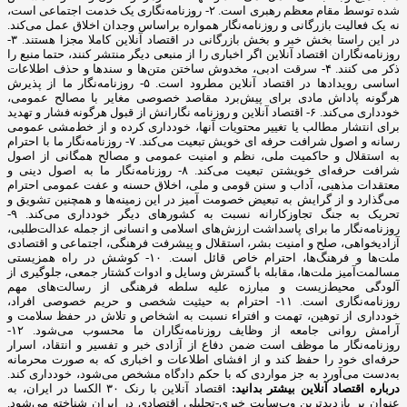
شده توسط مقام معظم رهبری است. ۲- روزنامه‌نگاری یک خدمت اجتماعی است،
نه یک فعالیت بازرگانی و روزنامه‌نگار همواره براساس وجدان اخلاق عمل می‌کند.
در این راستا بخش خبر و بخش بازرگانی در اقتصاد آنلاین کاملا مجزا هستند. ۳-
روزنامه‌نگاران اقتصاد آنلاین اگر اخباری را از منبعی دیگر منتشر کنند، حتما منبع را
ذکر می کنند. ۴- سرقت ادبی، مخدوش ساختن متن‌ها و سندها و حذف اطلاعات
اساسی رویدادها در اقتصاد آنلاین مطرود است. ۵- روزنامه‌نگار ما از پذیرش
هرگونه پاداش مادی برای پیش‌برد مقاصد خصوصی مغایر با مصالح عمومی،
خودداری می‌کند. ۶- اقتصاد آنلاین و روزنامه نگارانش از قبول هرگونه فشار و تهدید
برای انتشار مطالب یا تغییر محتویات آنها، خودداری کرده و از خط‌مشی عمومی
رسانه و اصول شرافت حرفه ای خویش تبعیت می‌کند. ۷- روزنامه‌نگار ما با احترام
به استقلال و حاکمیت ملی، نظم و امنیت عمومی و مصالح همگانی از اصول
شرافت حرفه‌ای خویشتن تبعیت می‌کند. ۸- روزنامه‌نگار ما به اصول دینی و
معتقدات مذهبی، آداب و سنن قومی و ملی، اخلاق حسنه و عفت عمومی احترام
می‌گذارد و از گرایش به تبعیض خصومت آمیز در این زمینه‌ها و همچنین تشویق و
تحریک به جنگ تجاوزکارانه نسبت به کشورهای دیگر خودداری می‌کند. ۹-
روزنامه‌نگار ما برای پاسداشت ارزش‌های اسلامی و انسانی از جمله عدالت‌طلبی،
آزادیخواهی، صلح و امنیت بشر، استقلال و پیشرفت فرهنگی، اجتماعی و اقتصادی
ملت‌ها و فرهنگ‌ها، احترام خاص قائل است. ۱۰- کوشش در راه همزیستی
مسالمت‌آمیز ملت‌ها، مقابله با گسترش وسایل و ادوات کشتار جمعی، جلوگیری از
آلودگی محیط‌زیست و مبارزه علیه سلطه فرهنگی از رسالت‌های مهم
روزنامه‌نگاری است. ۱۱- احترام به حیثیت شخصی و حریم خصوصی افراد،
خودداری از توهین، تهمت و افتراء نسبت به اشخاص و تلاش در حفظ سلامت و
آرامش روانی جامعه از وظایف روزنامه‌نگاران ما محسوب می‌شود. ۱۲-
روزنامه‌نگار ما موظف است ضمن دفاع از آزادی خبر و تفسیر و انتقاد، اسرار
حرفه‌ای خود را حفظ کند و از افشای اطلاعات و اخباری که به صورت محرمانه
به‌دست می‌آورد به جز مواردی که با حکم دادگاه مشخص می‌شود، خودداری کند.
درباره اقتصاد آنلاین بیشتر بدانید:
اقتصاد آنلاین با رنک ۳۰ الکسا در ایران، به
عنوان پر بازدیدترین وب‌سایت خبری-تحلیلی اقتصادی در ایران شناخته می‌شود.