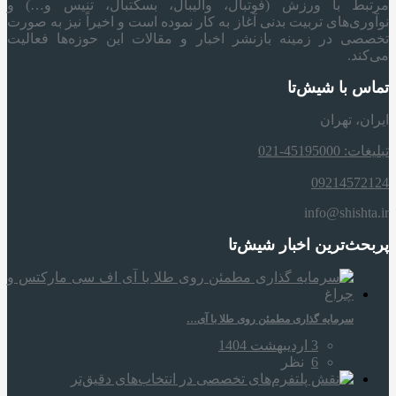
مرتبط با ورزش (فوتبال، والیبال، بسکتبال، تنیس و…) و
نوآوری‌های تربیت بدنی آغاز به کار نموده است و اخیراً نیز به صورت
تخصصی در زمینه بازنشر اخبار و مقالات این حوزه‌ها فعالیت
می‌کند.
تماس با شیش‌تا
ایران، تهران
تبلیغات: 45195000-021
09214572124
info@shishta.ir
پربحث‌ترین اخبار شیش‌تا
سرمایه‌ گذاری مطمئن روی طلا با آی…
3 اردیبهشت 1404
6
نظر