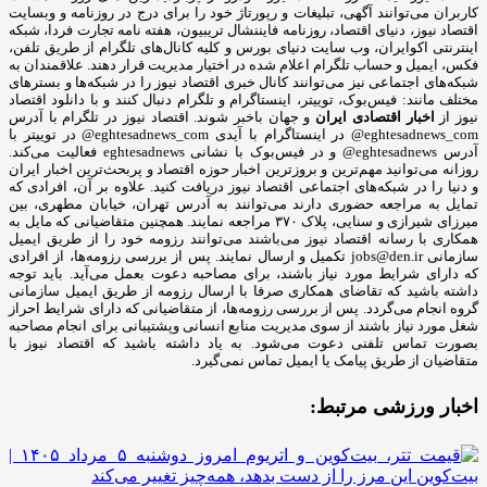
کاربران می‌توانند آگهی، تبلیغات و رپورتاژ خود را برای درج در روزنامه و وبسایت
اقتصاد نیوز، دنیای اقتصاد، روزنامه فایننشال تریبیون، هفته نامه تجارت فردا، شبکه
اینترنتی اکوایران، وب سایت دنیای بورس و کلیه کانال‌های تلگرام از طریق تلفن،
فکس، ایمیل و حساب تلگرام اعلام شده در اختیار مدیریت قرار دهند. علاقمندان به
شبکه‎‌های اجتماعی نیز می‌توانند کانال خبری اقتصاد نیوز را در شبکه‌ها و بسترهای
مختلف مانند: فیس‌بوک، توییتر، اینستاگرام و تلگرام دنبال کنند و با دانلود اقتصاد
نیوز از
اخبار اقتصادی ایران
و جهان باخبر شوند. اقتصاد نیوز در تلگرام با آدرس
eghtesadnews_com@ در اینستاگرام با آیدی eghtesadnews_com@ در توییتر با
آدرس eghtesadnews@ و در فیس‌بوک با نشانی eghtesadnews فعالیت می‌کند.
روزانه می‌توانید مهم‌ترین و بروزترین اخبار حوزه اقتصاد و پربحث‌ترین اخبار ایران
و دنیا را در شبکه‌های اجتماعی اقتصاد نیوز دریافت کنید. علاوه بر آن، افرادی که
تمایل به مراجعه حضوری دارند می‌توانند به آدرس تهران، خیابان مطهری، بین
میرزای شیرازی و سنایی، پلاک ۳۷۰ مراجعه نمایند. همچنین متقاضیانی که مایل به
همکاری با رسانه‌ اقتصاد نیوز می‌باشند می‌توانند رزومه خود را از طریق ایمیل
سازمانی jobs@den.ir تکمیل و ارسال نمایند. پس از بررسی رزومه‌ها، از افرادی
که دارای شرایط مورد نیاز باشند، برای مصاحبه دعوت بعمل می‌آید. باید توجه
داشته باشید که تقاضای همکاری صرفا با ارسال رزومه از طریق ایمیل سازمانی
گروه انجام می‌گردد. پس از بررسی رزومه‌ها، از متقاضیانی که دارای شرایط احراز
شغل مورد نیاز باشند از سوی مدیریت منابع انسانی وپشتیبانی برای انجام مصاحبه
بصورت تماس تلفنی دعوت می‌شود. به یاد داشته باشید که اقتصاد نیوز با
متقاضیان از طریق پیامک یا ایمیل تماس نمی‌گیرد.
اخبار ورزشی مرتبط: