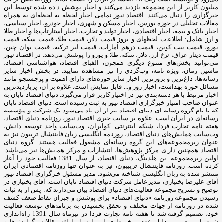
میلیون کاربر از این مجموعه بازدید می‌کنند و اخبار پوشش داده شده توسط این
خبرگزاری را دنبال می‌کنند. اقتصاد نیوز تمامی اخبار لحظه به لحظه‌ای به همراه
مقالات تحلیلی در حوزه بورس، اخبار مسکن و شهری، اخبار خودرو، اخبار سیاسی،
اخبار بانک و بیمه، اخبار اقتصادی، اخبار تولید و تجارت، اخبار استارتاپ‌ها و اخبار طلا
و ارز شامل: اطلاعات لحظهای و بروز قیمت دلار، قیمت طلا، قیمت سکه، قیمت
یورو، قیمت بیت کوین، قیمت درهم امارات، قیمت لیر ترکیه، قیمت یوان چین،
قیمت دینار عراق، نرخ ارز، دلار، سکه، طلا و یورو را پوشش می‌دهد. در اقتصاد نیوز
می‌توانید بخش‌های متنوع دیگری همچون، الفبای اقتصاد، هواشناسی اقتصاد،
ماشین زمان، ویژه نامه، وب‌گردی را نیز مشاهده نمایید. در بخش اخبار سایر
رسانه‌ها، داغ‌ترین و بروزترین اخبار سایر حوزه‌های دارای اهمیت و پرجستجو مانند
مسائل حوزه بهداشت، اخبار روز و... قابل نمایش است. علاوه بر آن، پربازدیدترین
اخبار مرتبط با هر دسته‌بندی نیز در اختیار کاربر قرار می‌گیرد. دنیای اقتصاد تابان به
عنوان صاحب امتیاز خبرگزاری اقتصاد نیوز به ثبت رسیده است. دنیای اقتصاد تابان
که با نام گروه رسانه ای دنیای اقتصاد نیز از آن یاد می‌شود یک شرکت و مؤسسه
رسانه‌ای در ایران است. علاوه بر سایت خبری اقتصاد نیوز، روزنامه دنیای اقتصاد،
هفته ‌نامه تجارت فردا، شبکه اینترنتی اکوایران، وب‌سایت واحد توسعه دانش،
وب‌سایت همایش‌های دنیای اقتصاد، روزنامه انگلیسی ‌زبان فایننشال تریبون نیز به
عنوان زیرمجموعه‌های این گروه رسانه‌ای مشغول فعالیت هستند. گروه دنیای
اقتصاد همچنین دارای مرکز پژوهش‌ها، انتشارات و مرکز همایش‌ها نیز می‌باشد.
اولین زیرمجموعه این هلدینگ، دنیای اقتصاد، از سال 1381 فعالیت خود را آغاز
کرده است. روزنامه فایننشال تریبیون، نیز به عنوان تنها روزنامه اقتصادی ایران
منتشر شده به زبان انگلیسی شناخته می‌شود. مدیر مسئول خبرگزاری اقتصاد نیوز
آقای علیرضا بختیاری، مدیرعامل شرکت دنیای اقتصاد تابان است. آقای بختیاری در
توضیح و تشریح مجموعه فعالیت‌های دنیای اقتصاد بیان می‌دارند که: پس از به ثبات
رسیدن مجموعه روزنامه «دنیای اقتصاد» برای پوشش و جبران نقاط ضعف کشف
شده در روزنامه از جهات مختلف و تحقق بخشیدن به برنامه‌های توسعه فعالیت
خود، تصمیم گرفته شد تا هفته نامه تجارت فردا در تیرماه سال 1391 راه‌اندازی
شود. این تصمیم بدلیل عدم برخورداری از پتانسیل ارائه مقالات، گزارش‌ها و