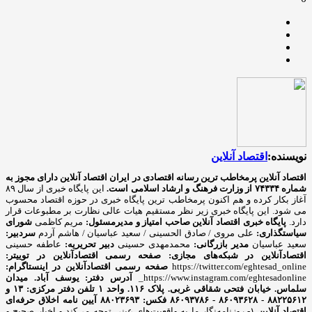
نویسنده:
اقتصاد آنلاین
اقتصاد آنلاین پرمخاطب ترین رسانه اقتصادی در ایران
اقتصاد آنلاین دارای مجوز به
شماره ۷۴۳۳۴ از وزارت فرهنگ و ارشاد اسلامی است.
این پایگاه خبری از سال ۸۹
آغاز بکار کرده و هم اکنون پرمخاطب ترین پایگاه خبری در حوزه اقتصاد محسوب
می شود. این پایگاه خبری زیر نظر مستقیم هیات عالی نظارت بر مطبوعات قرار
دارد.
پایگاه خبری اقتصاد آنلاین
صاحب امتیاز و مدیرمسئول:
مریم کاظمی
شورای
سیاستگذاری:
علی مروی / صادق الحسینی / سعید عباسیان / هاشم آردم
سردبیر:
سعید عباسیان
مدیر بازرگانی:
محمدمهدی حسینی
دبیر تحریریه:
عاطفه حسینی
اقتصادآنلاین در شبکه‌های مجازی:
صفحه رسمی اقتصادآنلاین در توییتر:
https://twitter.com/eghtesad_online
صفحه رسمی اقتصادآنلاین در اینستاگرام:
https://www.instagram.com/eghtesadonline_
آدرس دفتر: یوسف آباد. میدان
سلماس. خیابان فتحی شقاقی غربی. پلاک ۱۱۶. واحد ۱
تلفن دفتر مرکزی: ۱۳ و
۸۸۲۲۵۶۱۲ - ۸۶۰۹۳۶۲۸ - ۸۶۰۹۳۷۸۶ فکس: ۸۸۰۲۳۶۹۳
آیین نامه اخلاق حرفه‌ای
اقتصاد آنلاین
۱- روزنامه‌نگار ما به واقعیت‌های عینی توجه می‌کند و اخبار صحیح و