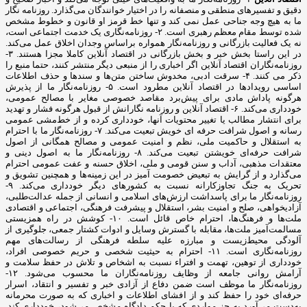
دقیق و تفسیرهای منطقی و منصفانه را در اختیار خوانندگان می‌گذارد. روزنامه نگار
ما به هیچ وجه جناحی عمل نمی کند و تنها خط قرمز او قانون و خطوط مشخص
شده توسط مقام معظم رهبری است. ۲- روزنامه‌نگاری یک خدمت اجتماعی است،
نه یک فعالیت بازرگانی و روزنامه‌نگار همواره براساس وجدان اخلاق عمل می‌کند.
در این راستا بخش خبر و بخش بازرگانی در اقتصاد آنلاین کاملا مجزا هستند. ۳-
روزنامه‌نگاران اقتصاد آنلاین اگر اخباری را از منبعی دیگر منتشر کنند، حتما منبع را
ذکر می کنند. ۴- سرقت ادبی، مخدوش ساختن متن‌ها و سندها و حذف اطلاعات
اساسی رویدادها در اقتصاد آنلاین مطرود است. ۵- روزنامه‌نگار ما از پذیرش
هرگونه پاداش مادی برای پیش‌برد مقاصد خصوصی مغایر با مصالح عمومی،
خودداری می‌کند. ۶- اقتصاد آنلاین و روزنامه نگارانش از قبول هرگونه فشار و تهدید
برای انتشار مطالب یا تغییر محتویات آنها، خودداری کرده و از خط‌مشی عمومی
رسانه و اصول شرافت حرفه ای خویش تبعیت می‌کند. ۷- روزنامه‌نگار ما با احترام
به استقلال و حاکمیت ملی، نظم و امنیت عمومی و مصالح همگانی از اصول
شرافت حرفه‌ای خویشتن تبعیت می‌کند. ۸- روزنامه‌نگار ما به اصول دینی و
معتقدات مذهبی، آداب و سنن قومی و ملی، اخلاق حسنه و عفت عمومی احترام
می‌گذارد و از گرایش به تبعیض خصومت آمیز در این زمینه‌ها و همچنین تشویق و
تحریک به جنگ تجاوزکارانه نسبت به کشورهای دیگر خودداری می‌کند. ۹-
روزنامه‌نگار ما برای پاسداشت ارزش‌های اسلامی و انسانی از جمله عدالت‌طلبی،
آزادیخواهی، صلح و امنیت بشر، استقلال و پیشرفت فرهنگی، اجتماعی و اقتصادی
ملت‌ها و فرهنگ‌ها، احترام خاص قائل است. ۱۰- کوشش در راه همزیستی
مسالمت‌آمیز ملت‌ها، مقابله با گسترش وسایل و ادوات کشتار جمعی، جلوگیری از
آلودگی محیط‌زیست و مبارزه علیه سلطه فرهنگی از رسالت‌های مهم
روزنامه‌نگاری است. ۱۱- احترام به حیثیت شخصی و حریم خصوصی افراد،
خودداری از توهین، تهمت و افتراء نسبت به اشخاص و تلاش در حفظ سلامت و
آرامش روانی جامعه از وظایف روزنامه‌نگاران ما محسوب می‌شود. ۱۲-
روزنامه‌نگار ما موظف است ضمن دفاع از آزادی خبر و تفسیر و انتقاد، اسرار
حرفه‌ای خود را حفظ کند و از افشای اطلاعات و اخباری که به صورت محرمانه
به‌دست می‌آورد به جز مواردی که با حکم دادگاه مشخص می‌شود، خودداری کند.