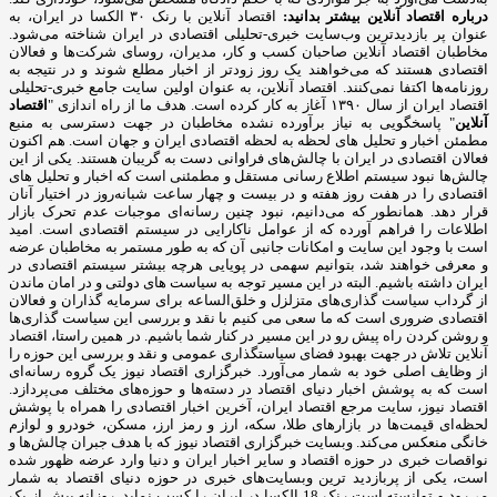
درباره اقتصاد آنلاین بیشتر بدانید:
اقتصاد آنلاین با رنک ۳۰ الکسا در ایران، به
عنوان پر بازدیدترین وب‌سایت خبری-تحلیلی اقتصادی در ایران شناخته می‌شود.
مخاطبان اقتصاد آنلاین صاحبان کسب و کار، مدیران، روسای شرکت‌ها و فعالان
اقتصادی هستند که می‌خواهند یک روز زودتر از اخبار مطلع شوند و در نتیجه به
روزنامه‌ها اکتفا نمی‌کنند. اقتصاد آنلاین، به عنوان اولین سایت جامع خبری-تحلیلی
اقتصاد ایران از سال ۱۳۹۰ آغاز به کار کرده است. هدف ما از راه اندازی "
اقتصاد
آنلاین
" پاسخگویی به نیاز برآورده نشده مخاطبان در جهت دسترسی به منبع
مطمئن اخبار و تحلیل های لحظه به لحظه اقتصادی ایران و جهان است. هم اکنون
فعالان اقتصادی در ایران با چالش‌های فراوانی دست به گریبان هستند. یکی از این
چالش‌ها نبود سیستم اطلاع رسانی مستقل و مطمئنی است که اخبار و تحلیل های
اقتصادی را در هفت روز هفته و در بیست و چهار ساعت شبانه‌روز در اختیار آنان
قرار دهد. همانطور که می‌دانیم، نبود چنین رسانه‌ای موجبات عدم تحرک بازار
اطلاعات را فراهم آورده که از عوامل ناکارایی در سیستم اقتصادی است. امید
است با وجود این سایت و امکانات جانبی آن که به طور مستمر به مخاطبان عرضه
و معرفی خواهند شد، بتوانیم سهمی در پویایی هرچه بیشتر سیستم اقتصادی در
ایران داشته باشیم. البته در این مسیر توجه به سیاست های دولتی و در امان ماندن
از گرداب سیاست گذاری‌های متزلزل و خلق‌الساعه برای سرمایه گذاران و فعالان
اقتصادی ضروری است که ما سعی می کنیم با نقد و بررسی این سیاست گذاری‌ها
و روشن کردن راه پیش رو در این مسیر در کنار شما باشیم. در همین راستا، اقتصاد
آنلاین تلاش در جهت بهبود فضای سیاستگذاری عمومی و نقد و بررسی این حوزه را
از وظایف اصلی خود به شمار می‌آورد. خبرگزاری اقتصاد نیوز یک گروه رسانه‌ای
است که به پوشش اخبار دنیای اقتصاد در دسته‌ها و حوزه‌های مختلف می‌پردازد.
اقتصاد نیوز، سایت مرجع اقتصاد ایران، آخرین اخبار اقتصادی را همراه با پوشش
لحظه‌ای قیمت‌ها در بازارهای طلا، سکه، ارز و رمز ارز، مسکن، خودرو و لوازم
خانگی منعکس می‌کند. وبسایت خبرگزاری اقتصاد نیوز که با هدف جبران چالش‌ها و
نواقصات خبری در حوزه اقتصاد و سایر اخبار ایران و دنیا وارد عرضه ظهور شده
است، یکی از پربازدید ترین وبسایت‌های خبری در حوزه دنیای اقتصاد به شمار
می‌رود و توانسته است رنک 18 الکسا در ایران را کسب نماید. روزانه بیش از یک