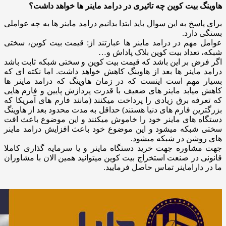
هاوینگ بیت کوین چه تاثیری در درامد ماینر ها خواهد داشت؟
برای پاسخ به این سوال باید ابتدا بدانیم درامد ماینر ها به چه عواملی
بستگی دارد.
عوامل مهم در درامد ماینر ها عبارتند از: قیمت بیت کوین، سختی
شبکه، تعداد بیت کوین بلاک پاداش و…
اگر فرض بر این باشد که قیمت بیت کوین و سختی شبکه ثابت باشد
درامد ماینر ها بعد از هاوینگ کاهش خواهد داشت. اما نکته ای که
بسیار مهم است اینست که در زمان هاوینگ که درامد ماینر ها
کاهش میابد ماینر های ضعیف با قدرت پردازش پایین و فارم هایی
که تعرفه برق زیادی را پرداخت میکنند (مانند فارم های آمریکا که
بزرگترین فارم های دنیا هستند) حداقل به مدت محدود بعد از هاوینگ
دستگاه های ماینر خود را خاموش میکنند و این موضوع باعث افت
سختی شبکه میشود و این موضوع خود باعث افزایش درامد ماینر
های روشن در شبکه میشود.
جهت مشاوره جهت خرید دستگاه ماینر و یا سرمایه گذاری کاملا
قانونی در صنعت استخراج بیت کوین میتوانید همین الان با مشاوران
ما در داراماینر تماس حاصل فرمایید.