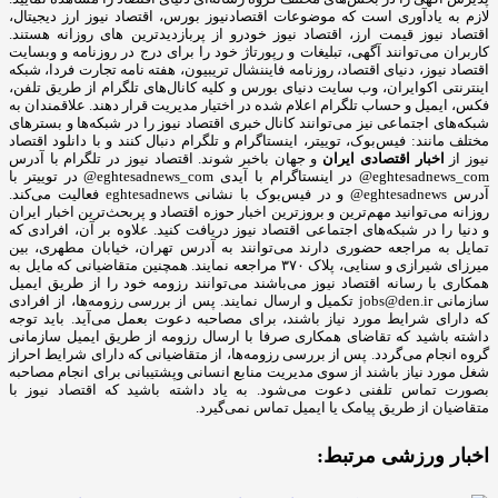
لازم به یادآوری است که موضوعات اقتصادنیوز بورس، اقتصاد نیوز ارز دیجیتال،
اقتصاد نیوز قیمت ارز، اقتصاد نیوز خودرو از پربازدیدترین های روزانه هستند.
کاربران می‌توانند آگهی، تبلیغات و رپورتاژ خود را برای درج در روزنامه و وبسایت
اقتصاد نیوز، دنیای اقتصاد، روزنامه فایننشال تریبیون، هفته نامه تجارت فردا، شبکه
اینترنتی اکوایران، وب سایت دنیای بورس و کلیه کانال‌های تلگرام از طریق تلفن،
فکس، ایمیل و حساب تلگرام اعلام شده در اختیار مدیریت قرار دهند. علاقمندان به
شبکه‎‌های اجتماعی نیز می‌توانند کانال خبری اقتصاد نیوز را در شبکه‌ها و بسترهای
مختلف مانند: فیس‌بوک، توییتر، اینستاگرام و تلگرام دنبال کنند و با دانلود اقتصاد
نیوز از
اخبار اقتصادی ایران
و جهان باخبر شوند. اقتصاد نیوز در تلگرام با آدرس
eghtesadnews_com@ در اینستاگرام با آیدی eghtesadnews_com@ در توییتر با
آدرس eghtesadnews@ و در فیس‌بوک با نشانی eghtesadnews فعالیت می‌کند.
روزانه می‌توانید مهم‌ترین و بروزترین اخبار حوزه اقتصاد و پربحث‌ترین اخبار ایران
و دنیا را در شبکه‌های اجتماعی اقتصاد نیوز دریافت کنید. علاوه بر آن، افرادی که
تمایل به مراجعه حضوری دارند می‌توانند به آدرس تهران، خیابان مطهری، بین
میرزای شیرازی و سنایی، پلاک ۳۷۰ مراجعه نمایند. همچنین متقاضیانی که مایل به
همکاری با رسانه‌ اقتصاد نیوز می‌باشند می‌توانند رزومه خود را از طریق ایمیل
سازمانی jobs@den.ir تکمیل و ارسال نمایند. پس از بررسی رزومه‌ها، از افرادی
که دارای شرایط مورد نیاز باشند، برای مصاحبه دعوت بعمل می‌آید. باید توجه
داشته باشید که تقاضای همکاری صرفا با ارسال رزومه از طریق ایمیل سازمانی
گروه انجام می‌گردد. پس از بررسی رزومه‌ها، از متقاضیانی که دارای شرایط احراز
شغل مورد نیاز باشند از سوی مدیریت منابع انسانی وپشتیبانی برای انجام مصاحبه
بصورت تماس تلفنی دعوت می‌شود. به یاد داشته باشید که اقتصاد نیوز با
متقاضیان از طریق پیامک یا ایمیل تماس نمی‌گیرد.
اخبار ورزشی مرتبط: