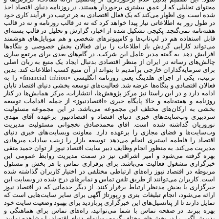
محتوای تحلیلی که از عمق بیشتری برخوردار هستند، در روزنامه دنیای اقتصاد اخذ
شده است. وی اظهار می‌کند که یک فعال اقتصادی به هر ترتیب در فرآیند کاری خود
در طول روز به اطلاعاتی نیاز پیدا خواهد کرد که نه در قالب روزنامه و نه در قالب
هفته‌نامه نمی‌گنجد. پکیجی تشکیل شده از اخبار، گزارش و تحلیل در قالب بسته‌ای
قابل استفاده هم در لپ‌تاب‌ها و کامپیوترهای شخصی و هم موبایل‌های هوشمند
می‌تواند کارایی گردش باز اطلاعات را برای فعالان بخش خصوصی و بنگاه‌ها
افزایش دهد. به گفته مدیر عامل این شرکت، در گام‌های بعدی برای مرتفع سازی
چالش‌های رسانه در ایران از منظر اقتصادی بدنبال ایجاد یک منبع به زبان اصلی
برای سرمایه‌گذاران خارجی برآمدیم تا بتواند از آن منبع کسب اطلاعات کند. بدین
ترتیب، یکی از اجزای هلدینگ یعنی روزنامه انگلیسی «financial tribion» را به
فعالان اقتصادی و بنگاه‌ها عرضه شد. فعالیت‌های توسعه بخشی دنیای اقتصاد تابان
ادامه دارد و در این راستا نیز مرکز پژوهش‌ها، انتشارات، مرکز همایش‌ها در کنار
روزنامه و هفته‌نامه و حالا پایگاه خبری «اقتصادنیوز» از جمله اقدامات توسعه
بخشی به ارکان‌های مختلف این مجموعه می‌باشد. در این مجموعه مسئولیت
سردبیری وب‌سایت‌های خبری دنیای اقتصاد و اقتصادنیوز برعهده آقای مهدی
نوروزیان گذاشته شده است. آقای محمدصادق نخجوانی مسئولیت مدیریت
وب‌سایت‌ها و فضای مجازی را برعهده دارد. معاونت وبسایت‌های خبری دنیای
اقتصاد را فاطمه استیری انجام می‌دهد. توسعه بازار را زینب سادات میرهادی
مدیریت می‌کند. به منظور انجام وظایف دبیر سایت اقتصاد نیوز از توان حمید متقی
بهره گرفته می‌شود و امیر اشراقی نیز در سمت مدیریت روابط عمومی این
خبرگزاری مشغول فعالیت می‌باشد. برای برقراری تماس با هر بخش و مسئول
مربوطه در اقتصاد نیوز راه‌های ارتباطی مختلفی در اختیار کاربران گذاشته شده
است. کاربران می‌توانند از طریق تلفن تماس و نمابرهای درج شده در وبسایت این
خبرگزاری با بخش مدنظر ارتباط برقرار کنند. از دیگر خدماتی که در اقتصاد نیوز
ارائه می‌شود، انجام تبلیغات بنری و رپورتاژ آگهی برای سایر سایت‌هایی است که
تمایل دارند تا از پتانسیل‌های این خبرگزاری پربازدید برای بهبود وضعیت سایت خود
بهره ببرند. در صفحه تماس با شما می‌توانید، راه‌های تماس برای هماهنگی و
پذیرش آگهی را در بخش‌های مختلف گروه رسانه‌ای دنیای اقتصاد را مشاهده نمایید.