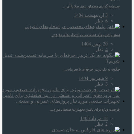
سرمایه‌ گذاری مطمئن روی طلا با آی…
3 اردیبهشت 1404
6
نظر
نقش پلتفرم‌های تخصصی در انتخاب‌های دقیق‌تر
20 بهمن 1404
4
نظر
چگونه به یک تریدر حرفه‌ای با سرمایه…
9 شهریور 1404
3
نظر
فرصت ویژه برای تامین تجهیزات صنعتی مورد…
18 مرداد 1405
2
نظر