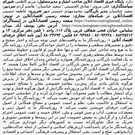
دارد.
پایگاه خبری اقتصاد آنلاین
صاحب امتیاز و مدیرمسئول:
مریم کاظمی
شورای
سیاستگذاری:
علی مروی / صادق الحسینی / سعید عباسیان / هاشم آردم
سردبیر:
سعید عباسیان
مدیر بازرگانی:
محمدمهدی حسینی
دبیر تحریریه:
عاطفه حسینی
اقتصادآنلاین در شبکه‌های مجازی:
صفحه رسمی اقتصادآنلاین در توییتر:
https://twitter.com/eghtesad_online
صفحه رسمی اقتصادآنلاین در اینستاگرام:
https://www.instagram.com/eghtesadonline_
آدرس دفتر: یوسف آباد. میدان
سلماس. خیابان فتحی شقاقی غربی. پلاک ۱۱۶. واحد ۱
تلفن دفتر مرکزی: ۱۳ و
۸۸۲۲۵۶۱۲ - ۸۶۰۹۳۶۲۸ - ۸۶۰۹۳۷۸۶ فکس: ۸۸۰۲۳۶۹۳
آیین نامه اخلاق حرفه‌ای
اقتصاد آنلاین
۱- روزنامه‌نگار ما به واقعیت‌های عینی توجه می‌کند و اخبار صحیح و
دقیق و تفسیرهای منطقی و منصفانه را در اختیار خوانندگان می‌گذارد. روزنامه نگار
ما به هیچ وجه جناحی عمل نمی کند و تنها خط قرمز او قانون و خطوط مشخص
شده توسط مقام معظم رهبری است. ۲- روزنامه‌نگاری یک خدمت اجتماعی است،
نه یک فعالیت بازرگانی و روزنامه‌نگار همواره براساس وجدان اخلاق عمل می‌کند.
در این راستا بخش خبر و بخش بازرگانی در اقتصاد آنلاین کاملا مجزا هستند. ۳-
روزنامه‌نگاران اقتصاد آنلاین اگر اخباری را از منبعی دیگر منتشر کنند، حتما منبع را
ذکر می کنند. ۴- سرقت ادبی، مخدوش ساختن متن‌ها و سندها و حذف اطلاعات
اساسی رویدادها در اقتصاد آنلاین مطرود است. ۵- روزنامه‌نگار ما از پذیرش
هرگونه پاداش مادی برای پیش‌برد مقاصد خصوصی مغایر با مصالح عمومی،
خودداری می‌کند. ۶- اقتصاد آنلاین و روزنامه نگارانش از قبول هرگونه فشار و تهدید
برای انتشار مطالب یا تغییر محتویات آنها، خودداری کرده و از خط‌مشی عمومی
رسانه و اصول شرافت حرفه ای خویش تبعیت می‌کند. ۷- روزنامه‌نگار ما با احترام
به استقلال و حاکمیت ملی، نظم و امنیت عمومی و مصالح همگانی از اصول
شرافت حرفه‌ای خویشتن تبعیت می‌کند. ۸- روزنامه‌نگار ما به اصول دینی و
معتقدات مذهبی، آداب و سنن قومی و ملی، اخلاق حسنه و عفت عمومی احترام
می‌گذارد و از گرایش به تبعیض خصومت آمیز در این زمینه‌ها و همچنین تشویق و
تحریک به جنگ تجاوزکارانه نسبت به کشورهای دیگر خودداری می‌کند. ۹-
روزنامه‌نگار ما برای پاسداشت ارزش‌های اسلامی و انسانی از جمله عدالت‌طلبی،
آزادیخواهی، صلح و امنیت بشر، استقلال و پیشرفت فرهنگی، اجتماعی و اقتصادی