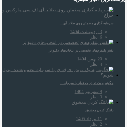
سرمایه‌ گذاری مطمئن روی طلا با آی…
3 اردیبهشت 1404
6
نظر
نقش پلتفرم‌های تخصصی در انتخاب‌های دقیق‌تر
20 بهمن 1404
4
نظر
چگونه به یک تریدر حرفه‌ای با سرمایه…
9 شهریور 1404
3
نظر
دلتنگ کردن معشوق
11 مرداد 1405
2
نظر