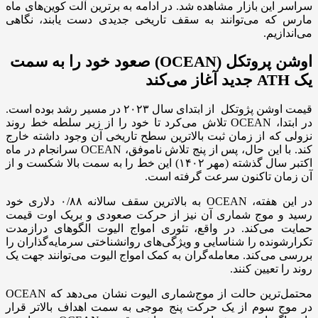
سراسر این بازار مشاهده شد. در ادامه به برترین آلت کوین‌های ماه
مارس که می‌توانند به سقف تاریخی جدیدی دست یابند، نگاهی
می‌اندازیم.
اوشن پروتکل (OCEAN) صعود خود را به سمت
یک ATH جدید آغاز می‌کند
قیمت اوشن پژوتکل از ابتدای سال ۲۰۲۳ در مسیر رشد بوده است.
در ابتدا، OCEAN تلاش می‌کرد تا خود را از زیر سلطه خط روند
نزولی که از زمان ثبت بالاترین سطح تاریخی آن وجود داشته خارج
کند. با این حال، پس از پنج تلاش ناموفق، OCEAN سرانجام در ماه
اکتبر سال گذشته (مهر ۱۴۰۲) این خط را به سمت بالا شکست و از
آن زمان تاکنون سرعت گرفته است.
در این هفته، OCEAN به بالاترین سقف سالانه ۰/۸۸ دلاری خود
رسید و موج شماری آن نیز از حرکت صعودی و بریک اوت قیمت
حمایت می‌کند. در واقع، تئوری امواج الیوت الگوهای درازمدت
تکرارشونده را شناسایی و ویژگی‌های روانشناختی سرمایه‌گذاران را
بررسی می‌کند. معامله‌گران به کمک امواج الیوت می‌توانند جهت یک
روند را تعیین کنند.
محتمل‌ترین حالت از موج‌شماری الیوت نشان می‌دهد که OCEAN
در موج سوم از یک حرکت پنج موجی به سمت اهداف بالاتر قرار