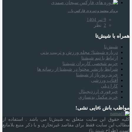
بروکر معتمد و دوره‌ ی فارکس با…
9 تیر 1404
2
نظر
همراه‌ با شیش‌تا
شیش‌تا
درباره شیشتا؛ مجله ورزش و تربیت بدنی
ارتباط با تیم شیشتا
حریم شخصی کاربران شیشتا
شرایط بازنشر محتوا در شیشتا از رسانه ها
خرید رپورتاژ از شیشتا
آفتاب ورزشی
کارا دیلی
خبرفوری ارزدیجیتال
خرید مکمل بدنسازی
مواظب باش 6تایی نشی!
کلیه حقوق این سایت متعلق به شیش‌تا می باشد . استفاده از
مطالب این سایت فقط برای مقاصد غیرتجاری و با ذکر منبع بلامانع
است. (طراح
شیش‌تا
)