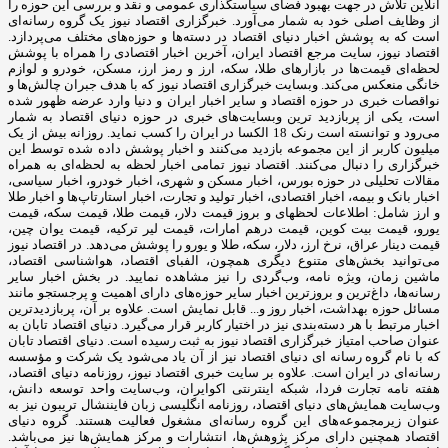
آنلاین تلاش در جهت بهبود فضای سیاستگذاری عمومی و نقد و بررسی این حوزه را
از وظایف اصلی خود به شمار می‌آورد. خبرگزاری اقتصاد نیوز یک گروه رسانه‌ای
است که به پوشش اخبار دنیای اقتصاد در دسته‌ها و حوزه‌های مختلف می‌پردازد.
اقتصاد نیوز، سایت مرجع اقتصاد ایران، آخرین اخبار اقتصادی را همراه با پوشش
لحظه‌ای قیمت‌ها در بازارهای طلا، سکه، ارز و رمز ارز، مسکن، خودرو و لوازم
خانگی منعکس می‌کند. وبسایت خبرگزاری اقتصاد نیوز که با هدف جبران چالش‌ها و
نواقصات خبری در حوزه اقتصاد و سایر اخبار ایران و دنیا وارد عرضه ظهور شده
است، یکی از پربازدید ترین وبسایت‌های خبری در حوزه دنیای اقتصاد به شمار
می‌رود و توانسته است رنک 18 الکسا در ایران را کسب نماید. روزانه بیش از یک
میلیون کاربر از این مجموعه بازدید می‌کنند و اخبار پوشش داده شده توسط این
خبرگزاری را دنبال می‌کنند. اقتصاد نیوز تمامی اخبار لحظه به لحظه‌ای به همراه
مقالات تحلیلی در حوزه بورس، اخبار مسکن و شهری، اخبار خودرو، اخبار سیاسی،
اخبار بانک و بیمه، اخبار اقتصادی، اخبار تولید و تجارت، اخبار استارتاپ‌ها و اخبار طلا
و ارز شامل: اطلاعات لحظهای و بروز قیمت دلار، قیمت طلا، قیمت سکه، قیمت
یورو، قیمت بیت کوین، قیمت درهم امارات، قیمت لیر ترکیه، قیمت یوان چین،
قیمت دینار عراق، نرخ ارز، دلار، سکه، طلا و یورو را پوشش می‌دهد. در اقتصاد نیوز
می‌توانید بخش‌های متنوع دیگری همچون، الفبای اقتصاد، هواشناسی اقتصاد،
ماشین زمان، ویژه نامه، وب‌گردی را نیز مشاهده نمایید. در بخش اخبار سایر
رسانه‌ها، داغ‌ترین و بروزترین اخبار سایر حوزه‌های دارای اهمیت و پرجستجو مانند
مسائل حوزه بهداشت، اخبار روز و... قابل نمایش است. علاوه بر آن، پربازدیدترین
اخبار مرتبط با هر دسته‌بندی نیز در اختیار کاربر قرار می‌گیرد. دنیای اقتصاد تابان به
عنوان صاحب امتیاز خبرگزاری اقتصاد نیوز به ثبت رسیده است. دنیای اقتصاد تابان
که با نام گروه رسانه ای دنیای اقتصاد نیز از آن یاد می‌شود یک شرکت و مؤسسه
رسانه‌ای در ایران است. علاوه بر سایت خبری اقتصاد نیوز، روزنامه دنیای اقتصاد،
هفته ‌نامه تجارت فردا، شبکه اینترنتی اکوایران، وب‌سایت واحد توسعه دانش،
وب‌سایت همایش‌های دنیای اقتصاد، روزنامه انگلیسی ‌زبان فایننشال تریبون نیز به
عنوان زیرمجموعه‌های این گروه رسانه‌ای مشغول فعالیت هستند. گروه دنیای
اقتصاد همچنین دارای مرکز پژوهش‌ها، انتشارات و مرکز همایش‌ها نیز می‌باشد.