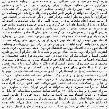
بهره گرفته می‌شود و امیر اشراقی نیز در سمت مدیریت روابط عمومی این
خبرگزاری مشغول فعالیت می‌باشد. برای برقراری تماس با هر بخش و مسئول
مربوطه در اقتصاد نیوز راه‌های ارتباطی مختلفی در اختیار کاربران گذاشته شده
است. کاربران می‌توانند از طریق تلفن تماس و نمابرهای درج شده در وبسایت این
خبرگزاری با بخش مدنظر ارتباط برقرار کنند. از دیگر خدماتی که در اقتصاد نیوز
ارائه می‌شود، انجام تبلیغات بنری و رپورتاژ آگهی برای سایر سایت‌هایی است که
تمایل دارند تا از پتانسیل‌های این خبرگزاری پربازدید برای بهبود وضعیت سایت خود
بهره ببرند. در صفحه تماس با شما می‌توانید، راه‌های تماس برای هماهنگی و
پذیرش آگهی را در بخش‌های مختلف گروه رسانه‌ای دنیای اقتصاد را مشاهده نمایید.
لازم به یادآوری است که موضوعات اقتصادنیوز بورس، اقتصاد نیوز ارز دیجیتال،
اقتصاد نیوز قیمت ارز، اقتصاد نیوز خودرو از پربازدیدترین های روزانه هستند.
کاربران می‌توانند آگهی، تبلیغات و رپورتاژ خود را برای درج در روزنامه و وبسایت
اقتصاد نیوز، دنیای اقتصاد، روزنامه فایننشال تریبیون، هفته نامه تجارت فردا، شبکه
اینترنتی اکوایران، وب سایت دنیای بورس و کلیه کانال‌های تلگرام از طریق تلفن،
فکس، ایمیل و حساب تلگرام اعلام شده در اختیار مدیریت قرار دهند. علاقمندان به
شبکه‎‌های اجتماعی نیز می‌توانند کانال خبری اقتصاد نیوز را در شبکه‌ها و بسترهای
مختلف مانند: فیس‌بوک، توییتر، اینستاگرام و تلگرام دنبال کنند و با دانلود اقتصاد
نیوز از
اخبار اقتصادی ایران
و جهان باخبر شوند. اقتصاد نیوز در تلگرام با آدرس
eghtesadnews_com@ در اینستاگرام با آیدی eghtesadnews_com@ در توییتر با
آدرس eghtesadnews@ و در فیس‌بوک با نشانی eghtesadnews فعالیت می‌کند.
روزانه می‌توانید مهم‌ترین و بروزترین اخبار حوزه اقتصاد و پربحث‌ترین اخبار ایران
و دنیا را در شبکه‌های اجتماعی اقتصاد نیوز دریافت کنید. علاوه بر آن، افرادی که
تمایل به مراجعه حضوری دارند می‌توانند به آدرس تهران، خیابان مطهری، بین
میرزای شیرازی و سنایی، پلاک ۳۷۰ مراجعه نمایند. همچنین متقاضیانی که مایل به
همکاری با رسانه‌ اقتصاد نیوز می‌باشند می‌توانند رزومه خود را از طریق ایمیل
سازمانی jobs@den.ir تکمیل و ارسال نمایند. پس از بررسی رزومه‌ها، از افرادی
که دارای شرایط مورد نیاز باشند، برای مصاحبه دعوت بعمل می‌آید. باید توجه
داشته باشید که تقاضای همکاری صرفا با ارسال رزومه از طریق ایمیل سازمانی