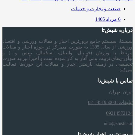
صنعت و تجارت و خدمات
6 مرداد 1405
درباره شیش‌تا
شیشتا، سیستم جامع بروزترین اخبار و مقالات ورزشی و اقتصاد
ورزشی از سال 1395 به صورت متمرکز در حوزه اخبار و مقالات
مرتبط با ورزش (فوتبال، والیبال، بسکتبال، تنیس و…) و
نوآوری‌های تربیت بدنی آغاز به کار نموده است و اخیراً نیز به صورت
تخصصی در زمینه بازنشر اخبار و مقالات این حوزه‌ها فعالیت
می‌کند.
تماس با شیش‌تا
ایران، تهران
تبلیغات: 45195000-021
09214572124
info@shishta.ir
پربحث‌ترین اخبار شیش‌تا