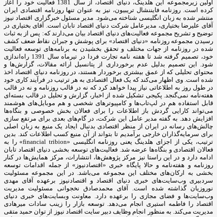
اولین زیرمجموعه این هلدینگ، دنیای اقتصاد، از سال 1381 فعالیت خود را آغاز
کرده است. روزنامه فایننشال تریبیون، نیز به عنوان تنها روزنامه اقتصادی ایران
منتشر شده به زبان انگلیسی شناخته می‌شود. مدیر مسئول خبرگزاری اقتصاد نیوز
آقای علیرضا بختیاری، مدیرعامل شرکت دنیای اقتصاد تابان است. آقای بختیاری در
توضیح و تشریح مجموعه فعالیت‌های دنیای اقتصاد بیان می‌دارند که: پس از به ثبات
رسیدن مجموعه روزنامه «دنیای اقتصاد» برای پوشش و جبران نقاط ضعف کشف
شده در روزنامه از جهات مختلف و تحقق بخشیدن به برنامه‌های توسعه فعالیت
خود، تصمیم گرفته شد تا هفته نامه تجارت فردا در تیرماه سال 1391 راه‌اندازی
شود. این تصمیم بدلیل عدم برخورداری از پتانسیل ارائه مقالات، گزارش‌ها و
محتوای تحلیلی که از عمق بیشتری برخوردار هستند، در روزنامه دنیای اقتصاد اخذ
شده است. وی اظهار می‌کند که یک فعال اقتصادی به هر ترتیب در فرآیند کاری خود
در طول روز به اطلاعاتی نیاز پیدا خواهد کرد که نه در قالب روزنامه و نه در قالب
هفته‌نامه نمی‌گنجد. پکیجی تشکیل شده از اخبار، گزارش و تحلیل در قالب بسته‌ای
قابل استفاده هم در لپ‌تاب‌ها و کامپیوترهای شخصی و هم موبایل‌های هوشمند
می‌تواند کارایی گردش باز اطلاعات را برای فعالان بخش خصوصی و بنگاه‌ها
افزایش دهد. به گفته مدیر عامل این شرکت، در گام‌های بعدی برای مرتفع سازی
چالش‌های رسانه در ایران از منظر اقتصادی بدنبال ایجاد یک منبع به زبان اصلی
برای سرمایه‌گذاران خارجی برآمدیم تا بتواند از آن منبع کسب اطلاعات کند. بدین
ترتیب، یکی از اجزای هلدینگ یعنی روزنامه انگلیسی «financial tribion» را به
فعالان اقتصادی و بنگاه‌ها عرضه شد. فعالیت‌های توسعه بخشی دنیای اقتصاد تابان
ادامه دارد و در این راستا نیز مرکز پژوهش‌ها، انتشارات، مرکز همایش‌ها در کنار
روزنامه و هفته‌نامه و حالا پایگاه خبری «اقتصادنیوز» از جمله اقدامات توسعه
بخشی به ارکان‌های مختلف این مجموعه می‌باشد. در این مجموعه مسئولیت
سردبیری وب‌سایت‌های خبری دنیای اقتصاد و اقتصادنیوز برعهده آقای مهدی
نوروزیان گذاشته شده است. آقای محمدصادق نخجوانی مسئولیت مدیریت
وب‌سایت‌ها و فضای مجازی را برعهده دارد. معاونت وبسایت‌های خبری دنیای
اقتصاد را فاطمه استیری انجام می‌دهد. توسعه بازار را زینب سادات میرهادی
مدیریت می‌کند. به منظور انجام وظایف دبیر سایت اقتصاد نیوز از توان حمید متقی