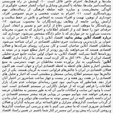
ملت‌ها و فرهنگ‌ها، احترام خاص قائل است. ۱۰- کوشش در راه همزیستی
مسالمت‌آمیز ملت‌ها، مقابله با گسترش وسایل و ادوات کشتار جمعی، جلوگیری از
آلودگی محیط‌زیست و مبارزه علیه سلطه فرهنگی از رسالت‌های مهم
روزنامه‌نگاری است. ۱۱- احترام به حیثیت شخصی و حریم خصوصی افراد،
خودداری از توهین، تهمت و افتراء نسبت به اشخاص و تلاش در حفظ سلامت و
آرامش روانی جامعه از وظایف روزنامه‌نگاران ما محسوب می‌شود. ۱۲-
روزنامه‌نگار ما موظف است ضمن دفاع از آزادی خبر و تفسیر و انتقاد، اسرار
حرفه‌ای خود را حفظ کند و از افشای اطلاعات و اخباری که به صورت محرمانه
به‌دست می‌آورد به جز مواردی که با حکم دادگاه مشخص می‌شود، خودداری کند.
درباره اقتصاد آنلاین بیشتر بدانید:
اقتصاد آنلاین با رنک ۳۰ الکسا در ایران، به
عنوان پر بازدیدترین وب‌سایت خبری-تحلیلی اقتصادی در ایران شناخته می‌شود.
مخاطبان اقتصاد آنلاین صاحبان کسب و کار، مدیران، روسای شرکت‌ها و فعالان
اقتصادی هستند که می‌خواهند یک روز زودتر از اخبار مطلع شوند و در نتیجه به
روزنامه‌ها اکتفا نمی‌کنند. اقتصاد آنلاین، به عنوان اولین سایت جامع خبری-تحلیلی
اقتصاد ایران از سال ۱۳۹۰ آغاز به کار کرده است. هدف ما از راه اندازی "
اقتصاد
آنلاین
" پاسخگویی به نیاز برآورده نشده مخاطبان در جهت دسترسی به منبع
مطمئن اخبار و تحلیل های لحظه به لحظه اقتصادی ایران و جهان است. هم اکنون
فعالان اقتصادی در ایران با چالش‌های فراوانی دست به گریبان هستند. یکی از این
چالش‌ها نبود سیستم اطلاع رسانی مستقل و مطمئنی است که اخبار و تحلیل های
اقتصادی را در هفت روز هفته و در بیست و چهار ساعت شبانه‌روز در اختیار آنان
قرار دهد. همانطور که می‌دانیم، نبود چنین رسانه‌ای موجبات عدم تحرک بازار
اطلاعات را فراهم آورده که از عوامل ناکارایی در سیستم اقتصادی است. امید
است با وجود این سایت و امکانات جانبی آن که به طور مستمر به مخاطبان عرضه
و معرفی خواهند شد، بتوانیم سهمی در پویایی هرچه بیشتر سیستم اقتصادی در
ایران داشته باشیم. البته در این مسیر توجه به سیاست های دولتی و در امان ماندن
از گرداب سیاست گذاری‌های متزلزل و خلق‌الساعه برای سرمایه گذاران و فعالان
اقتصادی ضروری است که ما سعی می کنیم با نقد و بررسی این سیاست گذاری‌ها
و روشن کردن راه پیش رو در این مسیر در کنار شما باشیم. در همین راستا، اقتصاد