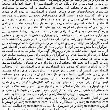
روزنامه و هفته‌نامه و حالا پایگاه خبری «اقتصادنیوز» از جمله اقدامات توسعه
بخشی به ارکان‌های مختلف این مجموعه می‌باشد. در این مجموعه مسئولیت
سردبیری وب‌سایت‌های خبری دنیای اقتصاد و اقتصادنیوز برعهده آقای مهدی
نوروزیان گذاشته شده است. آقای محمدصادق نخجوانی مسئولیت مدیریت
وب‌سایت‌ها و فضای مجازی را برعهده دارد. معاونت وبسایت‌های خبری دنیای
اقتصاد را فاطمه استیری انجام می‌دهد. توسعه بازار را زینب سادات میرهادی
مدیریت می‌کند. به منظور انجام وظایف دبیر سایت اقتصاد نیوز از توان حمید متقی
بهره گرفته می‌شود و امیر اشراقی نیز در سمت مدیریت روابط عمومی این
خبرگزاری مشغول فعالیت می‌باشد. برای برقراری تماس با هر بخش و مسئول
مربوطه در اقتصاد نیوز راه‌های ارتباطی مختلفی در اختیار کاربران گذاشته شده
است. کاربران می‌توانند از طریق تلفن تماس و نمابرهای درج شده در وبسایت این
خبرگزاری با بخش مدنظر ارتباط برقرار کنند. از دیگر خدماتی که در اقتصاد نیوز
ارائه می‌شود، انجام تبلیغات بنری و رپورتاژ آگهی برای سایر سایت‌هایی است که
تمایل دارند تا از پتانسیل‌های این خبرگزاری پربازدید برای بهبود وضعیت سایت خود
بهره ببرند. در صفحه تماس با شما می‌توانید، راه‌های تماس برای هماهنگی و
پذیرش آگهی را در بخش‌های مختلف گروه رسانه‌ای دنیای اقتصاد را مشاهده نمایید.
لازم به یادآوری است که موضوعات اقتصادنیوز بورس، اقتصاد نیوز ارز دیجیتال،
اقتصاد نیوز قیمت ارز، اقتصاد نیوز خودرو از پربازدیدترین های روزانه هستند.
کاربران می‌توانند آگهی، تبلیغات و رپورتاژ خود را برای درج در روزنامه و وبسایت
اقتصاد نیوز، دنیای اقتصاد، روزنامه فایننشال تریبیون، هفته نامه تجارت فردا، شبکه
اینترنتی اکوایران، وب سایت دنیای بورس و کلیه کانال‌های تلگرام از طریق تلفن،
فکس، ایمیل و حساب تلگرام اعلام شده در اختیار مدیریت قرار دهند. علاقمندان به
شبکه‎‌های اجتماعی نیز می‌توانند کانال خبری اقتصاد نیوز را در شبکه‌ها و بسترهای
مختلف مانند: فیس‌بوک، توییتر، اینستاگرام و تلگرام دنبال کنند و با دانلود اقتصاد
نیوز از
اخبار اقتصادی ایران
و جهان باخبر شوند. اقتصاد نیوز در تلگرام با آدرس
eghtesadnews_com@ در اینستاگرام با آیدی eghtesadnews_com@ در توییتر با
آدرس eghtesadnews@ و در فیس‌بوک با نشانی eghtesadnews فعالیت می‌کند.
روزانه می‌توانید مهم‌ترین و بروزترین اخبار حوزه اقتصاد و پربحث‌ترین اخبار ایران