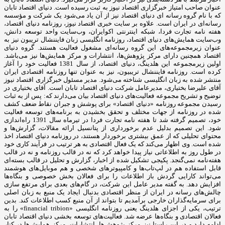
عنوان صاحب امتیاز خبرگزاری اقتصاد نیوز به ثبت رسیده است. دنیای اقتصاد تابان
که با نام گروه رسانه ای دنیای اقتصاد نیز از آن یاد می‌شود یک شرکت و مؤسسه
رسانه‌ای در ایران است. علاوه بر سایت خبری اقتصاد نیوز، روزنامه دنیای اقتصاد،
هفته ‌نامه تجارت فردا، شبکه اینترنتی اکوایران، وب‌سایت واحد توسعه دانش،
وب‌سایت همایش‌های دنیای اقتصاد، روزنامه انگلیسی ‌زبان فایننشال تریبون نیز به
عنوان زیرمجموعه‌های این گروه رسانه‌ای مشغول فعالیت هستند. گروه دنیای
اقتصاد همچنین دارای مرکز پژوهش‌ها، انتشارات و مرکز همایش‌ها نیز می‌باشد.
اولین زیرمجموعه این هلدینگ، دنیای اقتصاد، از سال 1381 فعالیت خود را آغاز
کرده است. روزنامه فایننشال تریبیون، نیز به عنوان تنها روزنامه اقتصادی ایران
منتشر شده به زبان انگلیسی شناخته می‌شود. مدیر مسئول خبرگزاری اقتصاد نیوز
آقای علیرضا بختیاری، مدیرعامل شرکت دنیای اقتصاد تابان است. آقای بختیاری در
توضیح و تشریح مجموعه فعالیت‌های دنیای اقتصاد بیان می‌دارند که: پس از به ثبات
رسیدن مجموعه روزنامه «دنیای اقتصاد» برای پوشش و جبران نقاط ضعف کشف
شده در روزنامه از جهات مختلف و تحقق بخشیدن به برنامه‌های توسعه فعالیت
خود، تصمیم گرفته شد تا هفته نامه تجارت فردا در تیرماه سال 1391 راه‌اندازی
شود. این تصمیم بدلیل عدم برخورداری از پتانسیل ارائه مقالات، گزارش‌ها و
محتوای تحلیلی که از عمق بیشتری برخوردار هستند، در روزنامه دنیای اقتصاد اخذ
شده است. وی اظهار می‌کند که یک فعال اقتصادی به هر ترتیب در فرآیند کاری خود
در طول روز به اطلاعاتی نیاز پیدا خواهد کرد که نه در قالب روزنامه و نه در قالب
هفته‌نامه نمی‌گنجد. پکیجی تشکیل شده از اخبار، گزارش و تحلیل در قالب بسته‌ای
قابل استفاده هم در لپ‌تاب‌ها و کامپیوترهای شخصی و هم موبایل‌های هوشمند
می‌تواند کارایی گردش باز اطلاعات را برای فعالان بخش خصوصی و بنگاه‌ها
افزایش دهد. به گفته مدیر عامل این شرکت، در گام‌های بعدی برای مرتفع سازی
چالش‌های رسانه در ایران از منظر اقتصادی بدنبال ایجاد یک منبع به زبان اصلی
برای سرمایه‌گذاران خارجی برآمدیم تا بتواند از آن منبع کسب اطلاعات کند. بدین
ترتیب، یکی از اجزای هلدینگ یعنی روزنامه انگلیسی «financial tribion» را به
فعالان اقتصادی و بنگاه‌ها عرضه شد. فعالیت‌های توسعه بخشی دنیای اقتصاد تابان
ادامه دارد و در این راستا نیز مرکز پژوهش‌ها، انتشارات، مرکز همایش‌ها در کنار