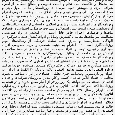
به استقلال و حاکمیت ملی، نظم و امنیت عمومی و مصالح همگانی از اصول
شرافت حرفه‌ای خویشتن تبعیت می‌کند. ۸- روزنامه‌نگار ما به اصول دینی و
معتقدات مذهبی، آداب و سنن قومی و ملی، اخلاق حسنه و عفت عمومی احترام
می‌گذارد و از گرایش به تبعیض خصومت آمیز در این زمینه‌ها و همچنین تشویق و
تحریک به جنگ تجاوزکارانه نسبت به کشورهای دیگر خودداری می‌کند. ۹-
روزنامه‌نگار ما برای پاسداشت ارزش‌های اسلامی و انسانی از جمله عدالت‌طلبی،
آزادیخواهی، صلح و امنیت بشر، استقلال و پیشرفت فرهنگی، اجتماعی و اقتصادی
ملت‌ها و فرهنگ‌ها، احترام خاص قائل است. ۱۰- کوشش در راه همزیستی
مسالمت‌آمیز ملت‌ها، مقابله با گسترش وسایل و ادوات کشتار جمعی، جلوگیری از
آلودگی محیط‌زیست و مبارزه علیه سلطه فرهنگی از رسالت‌های مهم
روزنامه‌نگاری است. ۱۱- احترام به حیثیت شخصی و حریم خصوصی افراد،
خودداری از توهین، تهمت و افتراء نسبت به اشخاص و تلاش در حفظ سلامت و
آرامش روانی جامعه از وظایف روزنامه‌نگاران ما محسوب می‌شود. ۱۲-
روزنامه‌نگار ما موظف است ضمن دفاع از آزادی خبر و تفسیر و انتقاد، اسرار
حرفه‌ای خود را حفظ کند و از افشای اطلاعات و اخباری که به صورت محرمانه
به‌دست می‌آورد به جز مواردی که با حکم دادگاه مشخص می‌شود، خودداری کند.
درباره اقتصاد آنلاین بیشتر بدانید:
اقتصاد آنلاین با رنک ۳۰ الکسا در ایران، به
عنوان پر بازدیدترین وب‌سایت خبری-تحلیلی اقتصادی در ایران شناخته می‌شود.
مخاطبان اقتصاد آنلاین صاحبان کسب و کار، مدیران، روسای شرکت‌ها و فعالان
اقتصادی هستند که می‌خواهند یک روز زودتر از اخبار مطلع شوند و در نتیجه به
روزنامه‌ها اکتفا نمی‌کنند. اقتصاد آنلاین، به عنوان اولین سایت جامع خبری-تحلیلی
اقتصاد ایران از سال ۱۳۹۰ آغاز به کار کرده است. هدف ما از راه اندازی "
اقتصاد
آنلاین
" پاسخگویی به نیاز برآورده نشده مخاطبان در جهت دسترسی به منبع
مطمئن اخبار و تحلیل های لحظه به لحظه اقتصادی ایران و جهان است. هم اکنون
فعالان اقتصادی در ایران با چالش‌های فراوانی دست به گریبان هستند. یکی از این
چالش‌ها نبود سیستم اطلاع رسانی مستقل و مطمئنی است که اخبار و تحلیل های
اقتصادی را در هفت روز هفته و در بیست و چهار ساعت شبانه‌روز در اختیار آنان
قرار دهد. همانطور که می‌دانیم، نبود چنین رسانه‌ای موجبات عدم تحرک بازار