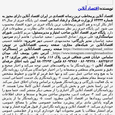
نویسنده:
اقتصاد آنلاین
اقتصاد آنلاین پرمخاطب ترین رسانه اقتصادی در ایران
اقتصاد آنلاین دارای مجوز به
شماره ۷۴۳۳۴ از وزارت فرهنگ و ارشاد اسلامی است.
این پایگاه خبری از سال ۸۹
آغاز بکار کرده و هم اکنون پرمخاطب ترین پایگاه خبری در حوزه اقتصاد محسوب
می شود. این پایگاه خبری زیر نظر مستقیم هیات عالی نظارت بر مطبوعات قرار
دارد.
پایگاه خبری اقتصاد آنلاین
صاحب امتیاز و مدیرمسئول:
مریم کاظمی
شورای
سیاستگذاری:
علی مروی / صادق الحسینی / سعید عباسیان / هاشم آردم
سردبیر:
سعید عباسیان
مدیر بازرگانی:
محمدمهدی حسینی
دبیر تحریریه:
عاطفه حسینی
اقتصادآنلاین در شبکه‌های مجازی:
صفحه رسمی اقتصادآنلاین در توییتر:
https://twitter.com/eghtesad_online
صفحه رسمی اقتصادآنلاین در اینستاگرام:
https://www.instagram.com/eghtesadonline_
آدرس دفتر: یوسف آباد. میدان
سلماس. خیابان فتحی شقاقی غربی. پلاک ۱۱۶. واحد ۱
تلفن دفتر مرکزی: ۱۳ و
۸۸۲۲۵۶۱۲ - ۸۶۰۹۳۶۲۸ - ۸۶۰۹۳۷۸۶ فکس: ۸۸۰۲۳۶۹۳
آیین نامه اخلاق حرفه‌ای
اقتصاد آنلاین
۱- روزنامه‌نگار ما به واقعیت‌های عینی توجه می‌کند و اخبار صحیح و
دقیق و تفسیرهای منطقی و منصفانه را در اختیار خوانندگان می‌گذارد. روزنامه نگار
ما به هیچ وجه جناحی عمل نمی کند و تنها خط قرمز او قانون و خطوط مشخص
شده توسط مقام معظم رهبری است. ۲- روزنامه‌نگاری یک خدمت اجتماعی است،
نه یک فعالیت بازرگانی و روزنامه‌نگار همواره براساس وجدان اخلاق عمل می‌کند.
در این راستا بخش خبر و بخش بازرگانی در اقتصاد آنلاین کاملا مجزا هستند. ۳-
روزنامه‌نگاران اقتصاد آنلاین اگر اخباری را از منبعی دیگر منتشر کنند، حتما منبع را
ذکر می کنند. ۴- سرقت ادبی، مخدوش ساختن متن‌ها و سندها و حذف اطلاعات
اساسی رویدادها در اقتصاد آنلاین مطرود است. ۵- روزنامه‌نگار ما از پذیرش
هرگونه پاداش مادی برای پیش‌برد مقاصد خصوصی مغایر با مصالح عمومی،
خودداری می‌کند. ۶- اقتصاد آنلاین و روزنامه نگارانش از قبول هرگونه فشار و تهدید
برای انتشار مطالب یا تغییر محتویات آنها، خودداری کرده و از خط‌مشی عمومی
رسانه و اصول شرافت حرفه ای خویش تبعیت می‌کند. ۷- روزنامه‌نگار ما با احترام