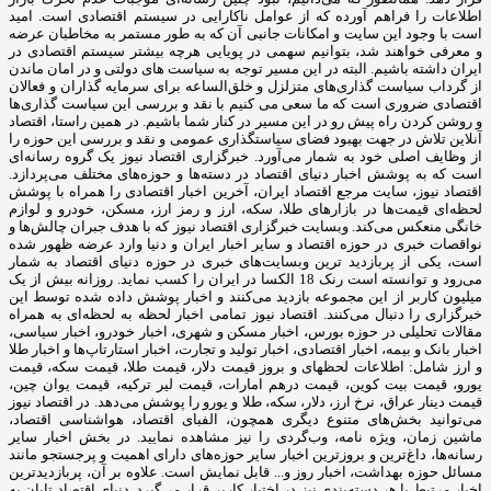
اطلاعات را فراهم آورده که از عوامل ناکارایی در سیستم اقتصادی است. امید
است با وجود این سایت و امکانات جانبی آن که به طور مستمر به مخاطبان عرضه
و معرفی خواهند شد، بتوانیم سهمی در پویایی هرچه بیشتر سیستم اقتصادی در
ایران داشته باشیم. البته در این مسیر توجه به سیاست های دولتی و در امان ماندن
از گرداب سیاست گذاری‌های متزلزل و خلق‌الساعه برای سرمایه گذاران و فعالان
اقتصادی ضروری است که ما سعی می کنیم با نقد و بررسی این سیاست گذاری‌ها
و روشن کردن راه پیش رو در این مسیر در کنار شما باشیم. در همین راستا، اقتصاد
آنلاین تلاش در جهت بهبود فضای سیاستگذاری عمومی و نقد و بررسی این حوزه را
از وظایف اصلی خود به شمار می‌آورد. خبرگزاری اقتصاد نیوز یک گروه رسانه‌ای
است که به پوشش اخبار دنیای اقتصاد در دسته‌ها و حوزه‌های مختلف می‌پردازد.
اقتصاد نیوز، سایت مرجع اقتصاد ایران، آخرین اخبار اقتصادی را همراه با پوشش
لحظه‌ای قیمت‌ها در بازارهای طلا، سکه، ارز و رمز ارز، مسکن، خودرو و لوازم
خانگی منعکس می‌کند. وبسایت خبرگزاری اقتصاد نیوز که با هدف جبران چالش‌ها و
نواقصات خبری در حوزه اقتصاد و سایر اخبار ایران و دنیا وارد عرضه ظهور شده
است، یکی از پربازدید ترین وبسایت‌های خبری در حوزه دنیای اقتصاد به شمار
می‌رود و توانسته است رنک 18 الکسا در ایران را کسب نماید. روزانه بیش از یک
میلیون کاربر از این مجموعه بازدید می‌کنند و اخبار پوشش داده شده توسط این
خبرگزاری را دنبال می‌کنند. اقتصاد نیوز تمامی اخبار لحظه به لحظه‌ای به همراه
مقالات تحلیلی در حوزه بورس، اخبار مسکن و شهری، اخبار خودرو، اخبار سیاسی،
اخبار بانک و بیمه، اخبار اقتصادی، اخبار تولید و تجارت، اخبار استارتاپ‌ها و اخبار طلا
و ارز شامل: اطلاعات لحظهای و بروز قیمت دلار، قیمت طلا، قیمت سکه، قیمت
یورو، قیمت بیت کوین، قیمت درهم امارات، قیمت لیر ترکیه، قیمت یوان چین،
قیمت دینار عراق، نرخ ارز، دلار، سکه، طلا و یورو را پوشش می‌دهد. در اقتصاد نیوز
می‌توانید بخش‌های متنوع دیگری همچون، الفبای اقتصاد، هواشناسی اقتصاد،
ماشین زمان، ویژه نامه، وب‌گردی را نیز مشاهده نمایید. در بخش اخبار سایر
رسانه‌ها، داغ‌ترین و بروزترین اخبار سایر حوزه‌های دارای اهمیت و پرجستجو مانند
مسائل حوزه بهداشت، اخبار روز و... قابل نمایش است. علاوه بر آن، پربازدیدترین
اخبار مرتبط با هر دسته‌بندی نیز در اختیار کاربر قرار می‌گیرد. دنیای اقتصاد تابان به