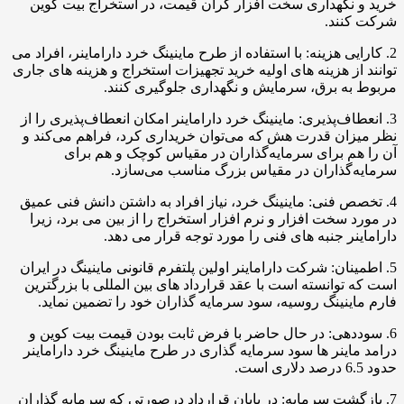
خرید و نگهداری سخت افزار گران قیمت، در استخراج بیت کوین
شرکت کنند.
2. کارایی هزینه: با استفاده از طرح ماینینگ خرد داراماینر، افراد می
توانند از هزینه های اولیه خرید تجهیزات استخراج و هزینه های جاری
مربوط به برق، سرمایش و نگهداری جلوگیری کنند.
3. انعطاف‌پذیری: ماینینگ خرد داراماینر امکان انعطاف‌پذیری را از
نظر میزان قدرت هش که می‌توان خریداری کرد، فراهم می‌کند و
آن را هم برای سرمایه‌گذاران در مقیاس کوچک و هم برای
سرمایه‌گذاران در مقیاس بزرگ مناسب می‌سازد.
4. تخصص فنی: ماینینگ خرد، نیاز افراد به داشتن دانش فنی عمیق
در مورد سخت افزار و نرم افزار استخراج را از بین می برد، زیرا
داراماینر جنبه های فنی را مورد توجه قرار می دهد.
5. اطمینان: شرکت داراماینر اولین پلتفرم قانونی ماینینگ در ایران
است که توانسته است با عقد قرارداد های بین المللی با بزرگترین
فارم ماینینگ روسیه، سود سرمایه گذاران خود را تضمین نماید.
6. سوددهی: در حال حاضر با فرض ثابت بودن قیمت بیت کوین و
درامد ماینر ها سود سرمایه گذاری در طرح ماینینگ خرد داراماینر
حدود 6.5 درصد دلاری است.
7. بازگشت سرمایه: در پایان قرارداد درصورتی که سرمایه گذاران