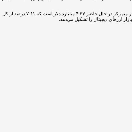
حجم کل بازار ارزهای دیجیتال در ۲۴ ساعت گذشته ۵۷.۴۶ میلیارد دلار است که ۲۳.۳۷ درصد افزایش داشته است. حجم کل در امور مالی غیر متمرکز در حال حاضر ۴.۳۷ میلیارد دلار است که ۷.۶۱ درصد از کل