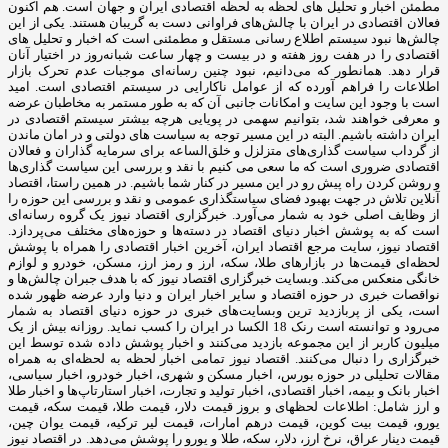
مطمئن اخبار و تحلیل های لحظه به لحظه اقتصادی ایران و جهان است. هم اکنون
فعالان اقتصادی در ایران با چالش‌های فراوانی دست به گریبان هستند. یکی از این
چالش‌ها نبود سیستم اطلاع رسانی مستقل و مطمئنی است که اخبار و تحلیل های
اقتصادی را در هفت روز هفته و در بیست و چهار ساعت شبانه‌روز در اختیار آنان
قرار دهد. همانطور که می‌دانیم، نبود چنین رسانه‌ای موجبات عدم تحرک بازار
اطلاعات را فراهم آورده که از عوامل ناکارایی در سیستم اقتصادی است. امید
است با وجود این سایت و امکانات جانبی آن که به طور مستمر به مخاطبان عرضه
و معرفی خواهند شد، بتوانیم سهمی در پویایی هرچه بیشتر سیستم اقتصادی در
ایران داشته باشیم. البته در این مسیر توجه به سیاست های دولتی و در امان ماندن
از گرداب سیاست گذاری‌های متزلزل و خلق‌الساعه برای سرمایه گذاران و فعالان
اقتصادی ضروری است که ما سعی می کنیم با نقد و بررسی این سیاست گذاری‌ها
و روشن کردن راه پیش رو در این مسیر در کنار شما باشیم. در همین راستا، اقتصاد
آنلاین تلاش در جهت بهبود فضای سیاستگذاری عمومی و نقد و بررسی این حوزه را
از وظایف اصلی خود به شمار می‌آورد. خبرگزاری اقتصاد نیوز یک گروه رسانه‌ای
است که به پوشش اخبار دنیای اقتصاد در دسته‌ها و حوزه‌های مختلف می‌پردازد.
اقتصاد نیوز، سایت مرجع اقتصاد ایران، آخرین اخبار اقتصادی را همراه با پوشش
لحظه‌ای قیمت‌ها در بازارهای طلا، سکه، ارز و رمز ارز، مسکن، خودرو و لوازم
خانگی منعکس می‌کند. وبسایت خبرگزاری اقتصاد نیوز که با هدف جبران چالش‌ها و
نواقصات خبری در حوزه اقتصاد و سایر اخبار ایران و دنیا وارد عرضه ظهور شده
است، یکی از پربازدید ترین وبسایت‌های خبری در حوزه دنیای اقتصاد به شمار
می‌رود و توانسته است رنک 18 الکسا در ایران را کسب نماید. روزانه بیش از یک
میلیون کاربر از این مجموعه بازدید می‌کنند و اخبار پوشش داده شده توسط این
خبرگزاری را دنبال می‌کنند. اقتصاد نیوز تمامی اخبار لحظه به لحظه‌ای به همراه
مقالات تحلیلی در حوزه بورس، اخبار مسکن و شهری، اخبار خودرو، اخبار سیاسی،
اخبار بانک و بیمه، اخبار اقتصادی، اخبار تولید و تجارت، اخبار استارتاپ‌ها و اخبار طلا
و ارز شامل: اطلاعات لحظهای و بروز قیمت دلار، قیمت طلا، قیمت سکه، قیمت
یورو، قیمت بیت کوین، قیمت درهم امارات، قیمت لیر ترکیه، قیمت یوان چین،
قیمت دینار عراق، نرخ ارز، دلار، سکه، طلا و یورو را پوشش می‌دهد. در اقتصاد نیوز