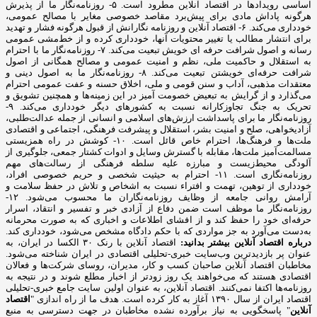
اساسی رویدادها در اقتصاد آنلاین مطرود است. ۵- روزنامه‌نگار ما از پذیرش
هرگونه پاداش مادی برای پیش‌برد مقاصد خصوصی مغایر با مصالح عمومی،
خودداری می‌کند. ۶- اقتصاد آنلاین و روزنامه نگارانش از قبول هرگونه فشار و تهدید
برای انتشار مطالب یا تغییر محتویات آنها، خودداری کرده و از خط‌مشی عمومی
رسانه و اصول شرافت حرفه ای خویش تبعیت می‌کند. ۷- روزنامه‌نگار ما با احترام
به استقلال و حاکمیت ملی، نظم و امنیت عمومی و مصالح همگانی از اصول
شرافت حرفه‌ای خویشتن تبعیت می‌کند. ۸- روزنامه‌نگار ما به اصول دینی و
معتقدات مذهبی، آداب و سنن قومی و ملی، اخلاق حسنه و عفت عمومی احترام
می‌گذارد و از گرایش به تبعیض خصومت آمیز در این زمینه‌ها و همچنین تشویق و
تحریک به جنگ تجاوزکارانه نسبت به کشورهای دیگر خودداری می‌کند. ۹-
روزنامه‌نگار ما برای پاسداشت ارزش‌های اسلامی و انسانی از جمله عدالت‌طلبی،
آزادیخواهی، صلح و امنیت بشر، استقلال و پیشرفت فرهنگی، اجتماعی و اقتصادی
ملت‌ها و فرهنگ‌ها، احترام خاص قائل است. ۱۰- کوشش در راه همزیستی
مسالمت‌آمیز ملت‌ها، مقابله با گسترش وسایل و ادوات کشتار جمعی، جلوگیری از
آلودگی محیط‌زیست و مبارزه علیه سلطه فرهنگی از رسالت‌های مهم
روزنامه‌نگاری است. ۱۱- احترام به حیثیت شخصی و حریم خصوصی افراد،
خودداری از توهین، تهمت و افتراء نسبت به اشخاص و تلاش در حفظ سلامت و
آرامش روانی جامعه از وظایف روزنامه‌نگاران ما محسوب می‌شود. ۱۲-
روزنامه‌نگار ما موظف است ضمن دفاع از آزادی خبر و تفسیر و انتقاد، اسرار
حرفه‌ای خود را حفظ کند و از افشای اطلاعات و اخباری که به صورت محرمانه
به‌دست می‌آورد به جز مواردی که با حکم دادگاه مشخص می‌شود، خودداری کند.
درباره اقتصاد آنلاین بیشتر بدانید:
اقتصاد آنلاین با رنک ۳۰ الکسا در ایران، به
عنوان پر بازدیدترین وب‌سایت خبری-تحلیلی اقتصادی در ایران شناخته می‌شود.
مخاطبان اقتصاد آنلاین صاحبان کسب و کار، مدیران، روسای شرکت‌ها و فعالان
اقتصادی هستند که می‌خواهند یک روز زودتر از اخبار مطلع شوند و در نتیجه به
روزنامه‌ها اکتفا نمی‌کنند. اقتصاد آنلاین، به عنوان اولین سایت جامع خبری-تحلیلی
اقتصاد ایران از سال ۱۳۹۰ آغاز به کار کرده است. هدف ما از راه اندازی "
اقتصاد
آنلاین
" پاسخگویی به نیاز برآورده نشده مخاطبان در جهت دسترسی به منبع