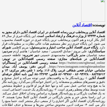
نویسنده:
اقتصاد آنلاین
اقتصاد آنلاین پرمخاطب ترین رسانه اقتصادی در ایران
اقتصاد آنلاین دارای مجوز به
شماره ۷۴۳۳۴ از وزارت فرهنگ و ارشاد اسلامی است.
این پایگاه خبری از سال ۸۹
آغاز بکار کرده و هم اکنون پرمخاطب ترین پایگاه خبری در حوزه اقتصاد محسوب
می شود. این پایگاه خبری زیر نظر مستقیم هیات عالی نظارت بر مطبوعات قرار
دارد.
پایگاه خبری اقتصاد آنلاین
صاحب امتیاز و مدیرمسئول:
مریم کاظمی
شورای
سیاستگذاری:
علی مروی / صادق الحسینی / سعید عباسیان / هاشم آردم
سردبیر:
سعید عباسیان
مدیر بازرگانی:
محمدمهدی حسینی
دبیر تحریریه:
عاطفه حسینی
اقتصادآنلاین در شبکه‌های مجازی:
صفحه رسمی اقتصادآنلاین در توییتر:
https://twitter.com/eghtesad_online
صفحه رسمی اقتصادآنلاین در اینستاگرام:
https://www.instagram.com/eghtesadonline_
آدرس دفتر: یوسف آباد. میدان
سلماس. خیابان فتحی شقاقی غربی. پلاک ۱۱۶. واحد ۱
تلفن دفتر مرکزی: ۱۳ و
۸۸۲۲۵۶۱۲ - ۸۶۰۹۳۶۲۸ - ۸۶۰۹۳۷۸۶ فکس: ۸۸۰۲۳۶۹۳
آیین نامه اخلاق حرفه‌ای
اقتصاد آنلاین
۱- روزنامه‌نگار ما به واقعیت‌های عینی توجه می‌کند و اخبار صحیح و
دقیق و تفسیرهای منطقی و منصفانه را در اختیار خوانندگان می‌گذارد. روزنامه نگار
ما به هیچ وجه جناحی عمل نمی کند و تنها خط قرمز او قانون و خطوط مشخص
شده توسط مقام معظم رهبری است. ۲- روزنامه‌نگاری یک خدمت اجتماعی است،
نه یک فعالیت بازرگانی و روزنامه‌نگار همواره براساس وجدان اخلاق عمل می‌کند.
در این راستا بخش خبر و بخش بازرگانی در اقتصاد آنلاین کاملا مجزا هستند. ۳-
روزنامه‌نگاران اقتصاد آنلاین اگر اخباری را از منبعی دیگر منتشر کنند، حتما منبع را
ذکر می کنند. ۴- سرقت ادبی، مخدوش ساختن متن‌ها و سندها و حذف اطلاعات