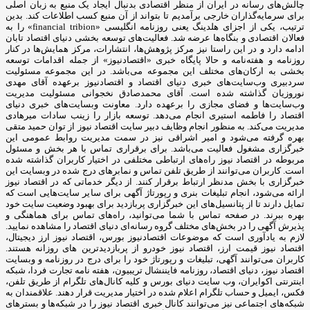
چالش‌های رسانه در ایران از منظر اقتصادی بدنبال ایجاد یک منبع به زبان اصلی
برای سرمایه‌گذاران خارجی برآمدیم تا بتواند از آن منبع کسب اطلاعات کند. بدین
ترتیب، یکی از اجزای هلدینگ یعنی روزنامه انگلیسی «financial tribion» را به
فعالان اقتصادی و بنگاه‌ها عرضه شد. فعالیت‌های توسعه بخشی دنیای اقتصاد تابان
ادامه دارد و در این راستا نیز مرکز پژوهش‌ها، انتشارات، مرکز همایش‌ها در کنار
روزنامه و هفته‌نامه و حالا پایگاه خبری «اقتصادنیوز» از جمله اقدامات توسعه
بخشی به ارکان‌های مختلف این مجموعه می‌باشد. در این مجموعه مسئولیت
سردبیری وب‌سایت‌های خبری دنیای اقتصاد و اقتصادنیوز برعهده آقای مهدی
نوروزیان گذاشته شده است. آقای محمدصادق نخجوانی مسئولیت مدیریت
وب‌سایت‌ها و فضای مجازی را برعهده دارد. معاونت وبسایت‌های خبری دنیای
اقتصاد را فاطمه استیری انجام می‌دهد. توسعه بازار را زینب سادات میرهادی
مدیریت می‌کند. به منظور انجام وظایف دبیر سایت اقتصاد نیوز از توان حمید متقی
بهره گرفته می‌شود و امیر اشراقی نیز در سمت مدیریت روابط عمومی این
خبرگزاری مشغول فعالیت می‌باشد. برای برقراری تماس با هر بخش و مسئول
مربوطه در اقتصاد نیوز راه‌های ارتباطی مختلفی در اختیار کاربران گذاشته شده
است. کاربران می‌توانند از طریق تلفن تماس و نمابرهای درج شده در وبسایت این
خبرگزاری با بخش مدنظر ارتباط برقرار کنند. از دیگر خدماتی که در اقتصاد نیوز
ارائه می‌شود، انجام تبلیغات بنری و رپورتاژ آگهی برای سایر سایت‌هایی است که
تمایل دارند تا از پتانسیل‌های این خبرگزاری پربازدید برای بهبود وضعیت سایت خود
بهره ببرند. در صفحه تماس با شما می‌توانید، راه‌های تماس برای هماهنگی و
پذیرش آگهی را در بخش‌های مختلف گروه رسانه‌ای دنیای اقتصاد را مشاهده نمایید.
لازم به یادآوری است که موضوعات اقتصادنیوز بورس، اقتصاد نیوز ارز دیجیتال،
اقتصاد نیوز قیمت ارز، اقتصاد نیوز خودرو از پربازدیدترین های روزانه هستند.
کاربران می‌توانند آگهی، تبلیغات و رپورتاژ خود را برای درج در روزنامه و وبسایت
اقتصاد نیوز، دنیای اقتصاد، روزنامه فایننشال تریبیون، هفته نامه تجارت فردا، شبکه
اینترنتی اکوایران، وب سایت دنیای بورس و کلیه کانال‌های تلگرام از طریق تلفن،
فکس، ایمیل و حساب تلگرام اعلام شده در اختیار مدیریت قرار دهند. علاقمندان به
شبکه‎‌های اجتماعی نیز می‌توانند کانال خبری اقتصاد نیوز را در شبکه‌ها و بسترهای