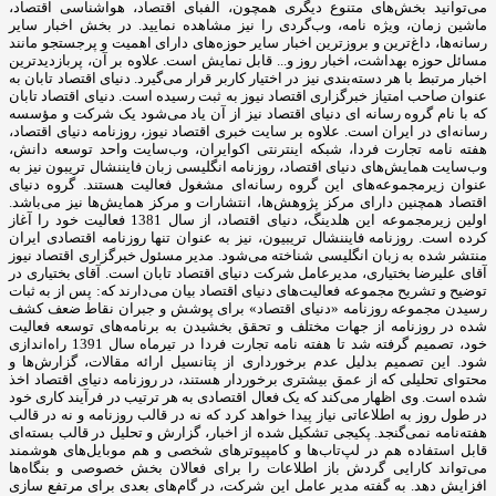
می‌توانید بخش‌های متنوع دیگری همچون، الفبای اقتصاد، هواشناسی اقتصاد،
ماشین زمان، ویژه نامه، وب‌گردی را نیز مشاهده نمایید. در بخش اخبار سایر
رسانه‌ها، داغ‌ترین و بروزترین اخبار سایر حوزه‌های دارای اهمیت و پرجستجو مانند
مسائل حوزه بهداشت، اخبار روز و... قابل نمایش است. علاوه بر آن، پربازدیدترین
اخبار مرتبط با هر دسته‌بندی نیز در اختیار کاربر قرار می‌گیرد. دنیای اقتصاد تابان به
عنوان صاحب امتیاز خبرگزاری اقتصاد نیوز به ثبت رسیده است. دنیای اقتصاد تابان
که با نام گروه رسانه ای دنیای اقتصاد نیز از آن یاد می‌شود یک شرکت و مؤسسه
رسانه‌ای در ایران است. علاوه بر سایت خبری اقتصاد نیوز، روزنامه دنیای اقتصاد،
هفته ‌نامه تجارت فردا، شبکه اینترنتی اکوایران، وب‌سایت واحد توسعه دانش،
وب‌سایت همایش‌های دنیای اقتصاد، روزنامه انگلیسی ‌زبان فایننشال تریبون نیز به
عنوان زیرمجموعه‌های این گروه رسانه‌ای مشغول فعالیت هستند. گروه دنیای
اقتصاد همچنین دارای مرکز پژوهش‌ها، انتشارات و مرکز همایش‌ها نیز می‌باشد.
اولین زیرمجموعه این هلدینگ، دنیای اقتصاد، از سال 1381 فعالیت خود را آغاز
کرده است. روزنامه فایننشال تریبیون، نیز به عنوان تنها روزنامه اقتصادی ایران
منتشر شده به زبان انگلیسی شناخته می‌شود. مدیر مسئول خبرگزاری اقتصاد نیوز
آقای علیرضا بختیاری، مدیرعامل شرکت دنیای اقتصاد تابان است. آقای بختیاری در
توضیح و تشریح مجموعه فعالیت‌های دنیای اقتصاد بیان می‌دارند که: پس از به ثبات
رسیدن مجموعه روزنامه «دنیای اقتصاد» برای پوشش و جبران نقاط ضعف کشف
شده در روزنامه از جهات مختلف و تحقق بخشیدن به برنامه‌های توسعه فعالیت
خود، تصمیم گرفته شد تا هفته نامه تجارت فردا در تیرماه سال 1391 راه‌اندازی
شود. این تصمیم بدلیل عدم برخورداری از پتانسیل ارائه مقالات، گزارش‌ها و
محتوای تحلیلی که از عمق بیشتری برخوردار هستند، در روزنامه دنیای اقتصاد اخذ
شده است. وی اظهار می‌کند که یک فعال اقتصادی به هر ترتیب در فرآیند کاری خود
در طول روز به اطلاعاتی نیاز پیدا خواهد کرد که نه در قالب روزنامه و نه در قالب
هفته‌نامه نمی‌گنجد. پکیجی تشکیل شده از اخبار، گزارش و تحلیل در قالب بسته‌ای
قابل استفاده هم در لپ‌تاب‌ها و کامپیوترهای شخصی و هم موبایل‌های هوشمند
می‌تواند کارایی گردش باز اطلاعات را برای فعالان بخش خصوصی و بنگاه‌ها
افزایش دهد. به گفته مدیر عامل این شرکت، در گام‌های بعدی برای مرتفع سازی