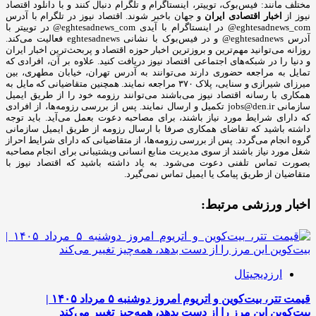
مختلف مانند: فیس‌بوک، توییتر، اینستاگرام و تلگرام دنبال کنند و با دانلود اقتصاد
نیوز از
اخبار اقتصادی ایران
و جهان باخبر شوند. اقتصاد نیوز در تلگرام با آدرس
eghtesadnews_com@ در اینستاگرام با آیدی eghtesadnews_com@ در توییتر با
آدرس eghtesadnews@ و در فیس‌بوک با نشانی eghtesadnews فعالیت می‌کند.
روزانه می‌توانید مهم‌ترین و بروزترین اخبار حوزه اقتصاد و پربحث‌ترین اخبار ایران
و دنیا را در شبکه‌های اجتماعی اقتصاد نیوز دریافت کنید. علاوه بر آن، افرادی که
تمایل به مراجعه حضوری دارند می‌توانند به آدرس تهران، خیابان مطهری، بین
میرزای شیرازی و سنایی، پلاک ۳۷۰ مراجعه نمایند. همچنین متقاضیانی که مایل به
همکاری با رسانه‌ اقتصاد نیوز می‌باشند می‌توانند رزومه خود را از طریق ایمیل
سازمانی jobs@den.ir تکمیل و ارسال نمایند. پس از بررسی رزومه‌ها، از افرادی
که دارای شرایط مورد نیاز باشند، برای مصاحبه دعوت بعمل می‌آید. باید توجه
داشته باشید که تقاضای همکاری صرفا با ارسال رزومه از طریق ایمیل سازمانی
گروه انجام می‌گردد. پس از بررسی رزومه‌ها، از متقاضیانی که دارای شرایط احراز
شغل مورد نیاز باشند از سوی مدیریت منابع انسانی وپشتیبانی برای انجام مصاحبه
بصورت تماس تلفنی دعوت می‌شود. به یاد داشته باشید که اقتصاد نیوز با
متقاضیان از طریق پیامک یا ایمیل تماس نمی‌گیرد.
اخبار ورزشی مرتبط:
ارزدیجیتال
قیمت تتر، بیت‌کوین و اتریوم امروز دوشنبه ۵ مرداد ۱۴۰۵ |
بیت‌کوین این مرز را از دست بدهد، همه‌چیز تغییر می‌کند