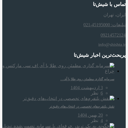
تماس با شیش‌تا
ایران، تهران
تبلیغات: 45195000-021
09214572124
info@shishta.ir
پربحث‌ترین اخبار شیش‌تا
سرمایه‌ گذاری مطمئن روی طلا با آی…
3 اردیبهشت 1404
6
نظر
نقش پلتفرم‌های تخصصی در انتخاب‌های دقیق‌تر
20 بهمن 1404
4
نظر