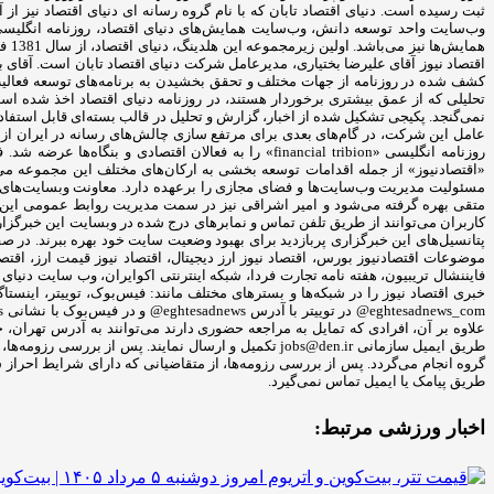
ثبت رسیده است. دنیای اقتصاد تابان که با نام گروه رسانه ای دنیای اقتصاد نیز از
وب‌سایت واحد توسعه دانش، وب‌سایت همایش‌های دنیای اقتصاد، روزنامه انگلیسی ‌
هما
اقتصاد نیوز آقای علیرضا بختیاری، مدیرعامل شرکت دنیای اقتصاد تابان است. آقای
تحلیلی که از عمق بیشتری برخوردار هستند، در روزنامه دنیای اقتصاد اخذ شده است. 
نمی‌گنجد. پکیجی تشکیل شده از اخبار، گزارش و تحلیل در قالب بسته‌ای قابل استفاد
عامل این شرکت، در گام‌های بعدی برای مرتفع سازی چالش‌های رسانه در ایران از من
روزنامه انگلیسی «financial tribion» را به فعالان اق
«اقتصادنیوز» از جمله اقدامات توسعه بخشی به ارکان‌های مختلف این مجموعه می
مسئولیت مدیریت وب‌سایت‌ها و فضای مجازی را برعهده دارد. معاونت وبسایت‌های خب
متقی بهره گرفته می‌شود و امیر اشراقی نیز در سمت مدیریت روابط عمومی این خ
کاربران می‌توانند از طریق تلفن تماس و نمابرهای درج شده در وبسایت این خبرگزاری ب
پتانسیل‌های این خبرگزاری پربازدید برای بهبود وضعیت سایت خود بهره ببرند. در ص
موضوعات اقتصادنیوز بورس، اقتصاد نیوز ارز دیجیتال، اقتصاد نیوز قیمت ارز، اقتصاد 
خبری اقتصاد نیوز را در شبکه‌ها و بسترهای مختلف مانند: فیس‌بوک، توییتر، اینستاگرا
طریق ایمیل سازمانی jobs@den.ir تکمیل و ارسال نمایند
گروه انجام می‌گردد. پس از بررسی رزومه‌ها، از متقاضیانی که دارای شرایط احراز 
طریق پیامک یا ایمیل تماس نمی‌گیرد.
اخبار ورزشی مرتبط: