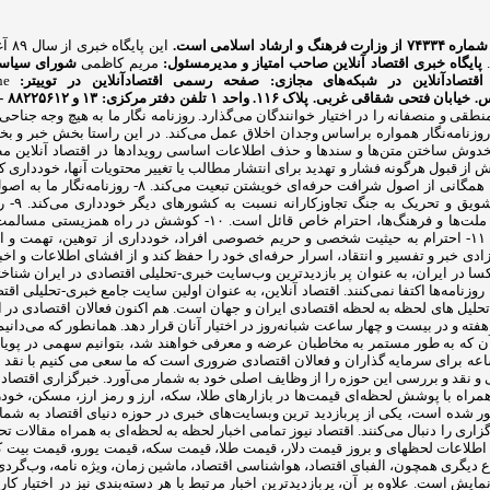
شاد اسلامی است.
این
.
پایگاه خبری اقتصاد آنلاین
صاحب امتیاز و مدیرمسئول:
مریم کاظمی
شورای سیاست
اقتصادآنلاین در شبکه‌های مجازی:
صفحه رسمی اقتصادآنلاین در توییتر:
ne
بان فتحی شقاقی غربی. پلاک ۱۱۶. واحد ۱
تلفن دفتر مرکزی: ۱۳ و ۸۸۲۲۵۶۱۲ - ۸۶۰۹۳۶۲۸ - ۸۶۰۹۳۷۸۶ فکس: ۸۸۰۲۳۶۹۳
ای منطقی و منصفانه را در اختیار خوانندگان می‌گذارد. روزنامه نگار ما به هیچ وج
روزنامه‌نگار ما با احترام به استقلال و حاکمیت ملی،
احترام 
آزادیخواهی، صلح و امنیت بشر، استقلال و پیشرفت فرهنگی، اجتماعی و اق
محیط‌زیست و مبارزه علیه سلطه فرهنگی از رسالت‌های مهم روزنامه‌نگاری است. ۱۱- احترام به حیثیت شخصی و حریم خ
 ما موظف است ضمن دفاع از آزادی خبر و تفسیر و انتقاد، اسرار حرفه‌ای خود را حفظ کند و از افش
صاد آنلاین با رنک ۳۰ الکسا در ایران، به عنوان پر بازدیدترین وب‌سایت خبری-تحلیلی اقتصادی د
ند. اقتصاد آنلاین، به عنوان اولین سایت جامع خبری-تحلیلی اقتصاد ایران از سال ۱۳۹۰ آغاز به کار کرده است. ه
حلیل های لحظه به لحظه اقتصادی ایران و جهان است. هم اکنون فعالان اقتصادی در ای
ه و در بیست و چهار ساعت شبانه‌روز در اختیار آنان قرار دهد. همانطور که می‌دانیم،
ن که به طور مستمر به مخاطبان عرضه و معرفی خواهند شد، بتوانیم سهمی در پویایی
عه برای سرمایه گذاران و فعالان اقتصادی ضروری است که ما سعی می کنیم با نقد 
 نقد و بررسی این حوزه را از وظایف اصلی خود به شمار می‌آورد. خبرگزاری اقتصاد ن
 همراه با پوشش لحظه‌ای قیمت‌ها در بازارهای طلا، سکه، ارز و رمز ارز، مسکن، خو
اری را دنبال می‌کنند. اقتصاد نیوز تمامی اخبار لحظه به لحظه‌ای به همراه مقالات ت
 شامل: اطلاعات لحظهای و بروز قیمت دلار، قیمت طلا، قیمت سکه، قیمت یورو، قیمت بیت
وع دیگری همچون، الفبای اقتصاد، هواشناسی اقتصاد، ماشین زمان، ویژه نامه، وب‌گردی را
یش است. علاوه بر آن، پربازدیدترین اخبار مرتبط با هر دسته‌بندی نیز در اختیار کاربر