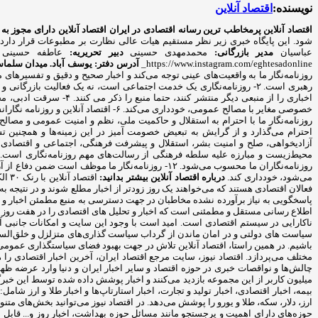
نویسنده:
اقتصاد آنلاین
اقتصاد آنلاین پرمخاطب ترین رسانه اقتصادی در ایران
اقتصاد آنلاین دارای مجوز به شماره ۷۴۳۳۴ از وزارت فرهنگ و ار
شود. این پایگاه خبری زیر نظر مستقیم هیات عالی نظارت بر مطبوعات قرار دارد
عباسیان
مدیر بازرگانی:
محمدمهدی حسینی
دبیر تحریریه:
عاطفه حسینی
https://www.instagram.com/eghtesadonline_
آدرس دفتر: یوسف آباد. میدان سلماس. خیا
روزنامه‌نگار ما به واقعیت‌های عینی توجه می‌کند و اخبار صحیح و دقیق و تفسیره
روزنامه‌نگاران ما محسوب می‌شود. ۱۲- روزنامه‌نگار
می‌شود، خودداری کند.
درباره اقتصاد آنلاین بیشتر بدانید:
اقت
فعالان اقتصادی هستند که می‌خواهند یک روز زودتر از اخبار مطلع شوند و در نتیجه به روزنامه‌ها اکتفا نمی‌کن
پاسخگویی به نیاز برآورده نشده مخاطبان در جهت دسترسی به منبع مطمئن اخبار و ت
اطلاع رسانی مستقل و مطمئنی است که اخبار و تحلیل های اقتصادی را در هفت روز هفت
ناکارایی در سیستم اقتصادی است. امید است با وجود این سایت و امکانات جانبی آ
سیاست های دولتی و در امان ماندن از گرداب سیاست گذاری‌های متزلزل و خلق‌السا
باشیم. در همین راستا، اقتصاد آنلاین تلاش در جهت بهبود فضای سیاستگذاری عمومی و
مختلف می‌پردازد. اقتصاد نیوز، سایت مرجع اقتصاد ایران، آخرین اخبار اقتصادی را
میلیون کاربر از این مجموعه بازدید می‌کنند و اخبار پوشش داده شده توسط این خبرگز
بیمه، اخبار اقتصادی، اخبار تولید و تجارت، اخبار استارتاپ‌ها و اخبار طلا و ارز
ارز، دلار، سکه، طلا و یورو را پوشش می‌دهد. در اقتصاد نیوز می‌توانید بخش‌های متن
حوزه‌های دارای اهمیت و پرجستجو مانند مسائل حوزه بهداشت، اخبار روز و... قابل نما