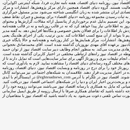
د نیوز، روزنامه دنیای اقتصاد، هفته ‌نامه تجارت فردا، شبکه اینترنتی اکوایران،
الیت هستند. گروه دنیای اقتصاد همچنین دارای مرکز پژوهش‌ها، انتشارات و مرکز
شال تریبیون، نیز به عنوان تنها روزنامه اقتصادی ایران منتشر شده به زبان انگلیسی شناخته می‌شود. مدیر مسئول خبرگزاری
 از به ثبات رسیدن مجموعه روزنامه «دنیای اقتصاد» برای پوشش و جبران نقاط ضعف
ف و تحقق بخشیدن به برنامه‌های توسعه فعالیت خود، تصمیم گرفته شد تا هفته نامه تجارت فردا در تیرماه سال 1391 راه‌اندازی شود. این تصمیم بدلیل عدم برخورداری از پتانسیل ارائه مقالات، گزارش‌ها و محتوای
به اطلاعاتی نیاز پیدا خواهد کرد که نه در قالب روزنامه و نه در قالب هفته‌نامه
ردش باز اطلاعات را برای فعالان بخش خصوصی و بنگاه‌ها افزایش دهد. به گفته مدیر
 تا بتواند از آن منبع کسب اطلاعات کند. بدین ترتیب، یکی از اجزای هلدینگ یعنی
 نیز مرکز پژوهش‌ها، انتشارات، مرکز همایش‌ها در کنار روزنامه و هفته‌نامه و حالا پایگاه خبری
صادنیوز برعهده آقای مهدی نوروزیان گذاشته شده است. آقای محمدصادق نخجوانی
ادی مدیریت می‌کند. به منظور انجام وظایف دبیر سایت اقتصاد نیوز از توان حمید
در اقتصاد نیوز راه‌های ارتباطی مختلفی در اختیار کاربران گذاشته شده است.
انجام تبلیغات بنری و رپورتاژ آگهی برای سایر سایت‌هایی است که تمایل دارند تا از
ی مختلف گروه رسانه‌ای دنیای اقتصاد را مشاهده نمایید. لازم به یادآوری است که
رپورتاژ خود را برای درج در روزنامه و وبسایت اقتصاد نیوز، دنیای اقتصاد، روزنامه
فایننشال تریبیون، هفته نامه تجارت فردا، شبکه اینترنتی اکوایران، وب سایت دنیای بورس و کلیه کانال‌های تلگرام از طریق تلفن، فکس، ایمیل و حساب تلگرام اعلام شده در اختیار مدیریت قرار دهند. علاقمندان به شبکه‎‌های اجتماعی نیز می‌توانند کانال
و جهان باخبر شوند. اقتصاد نیوز در تلگرام با آدرس eghtesadnews_com@ در اینستاگرام با آیدی
ی‌توانید مهم‌ترین و بروزترین اخبار حوزه اقتصاد و پربحث‌ترین اخبار ایران و دنیا را در شبکه‌های اجتماعی اقتصاد نیوز دریافت کنید.
به آدرس تهران، خیابان مطهری، بین میرزای شیرازی و سنایی، پلاک ۳۷۰ مراجعه نمایند. همچنین متقاضیانی که مایل به همکاری با رسانه‌ اقتصاد نیوز می‌باشند می‌توانند رزومه خود را از
ی‌آید. باید توجه داشته باشید که تقاضای همکاری صرفا با ارسال رزومه از طریق ایمیل سازمانی
رت تماس تلفنی دعوت می‌شود. به یاد داشته باشید که اقتصاد نیوز با متقاضیان از