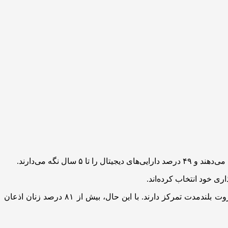
گریسی چن (Gracy Chen)، مدیرعامل صرافی بیت‌گت (Bitget)، می‌گوید زنان معمولاً سبد سرمایه‌گذاری متنوع‌تری می‌سازند و بر ایجاد ثروت بلندمدت تمرکز دارند. با این حال، بیش از ۸۱ درصد زنان اذعان