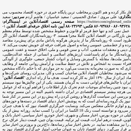
 پایگاه خبری از سال ۸۹ آغاز بکار کرده و هم اکنون پرمخاطب ترین پایگاه خبری در حوزه اقتصاد محسوب می
گذاری:
علی مروی / صادق الحسینی / سعید عباسیان / هاشم آردم
سردبیر:
سعید
https://twitter.com/eghtesad_onli
صفحه رسمی اقتصادآنلاین در اینستاگرام:
آیین نامه اخلاق حرفه‌ای اقتصاد آنلاین
۱-
ه جناحی عمل نمی کند و تنها خط قرمز او قانون و خطوط مشخص شده توسط مقام معظم
رهبری است. ۲- روزنامه‌نگاری یک خدمت اجتماعی است، نه یک فعالیت بازرگانی و روزنامه‌نگار همواره براساس وجدان اخلاق عمل می‌کند. در این راستا بخش خبر و بخش بازرگانی در اقتصاد آنلاین کاملا مجزا هستند. ۳- روزنامه‌نگاران اقتصاد آنلاین اگر
اخباری را از منبعی دیگر منتشر کنند، حتما منبع را ذکر می کنند. ۴- سرقت ادبی، مخدوش ساختن متن‌ها و سندها و حذف اطلاعات اساسی رویدادها در اقتصاد آنلاین مطرود است. ۵- روزنامه‌نگار ما از پذیرش هرگونه پاداش مادی برای پیش‌برد مقاصد
خصوصی مغایر با مصالح عمومی، خودداری می‌کند. ۶- اقتصاد آنلاین و روزنامه نگارانش از قبول هرگونه فشار و تهدید برای انتشار مطالب یا تغییر محتویات آنها، خودداری کرده و از خط‌مشی عمومی رسانه و اصول شرافت حرفه ای خویش تبعیت می‌کند. ۷-
 نظم و امنیت عمومی و مصالح همگانی از اصول شرافت حرفه‌ای خویشتن تبعیت می‌کند. ۸- روزنامه‌نگار ما به اصول دینی و معتقدات مذهبی، آداب و سنن قومی و ملی، اخلاق حسنه و عفت عمومی
می‌گذارد و از گرایش به تبعیض خصومت آمیز در این زمینه‌ها و همچنین تشویق و تحریک به جنگ تجاوزکارانه نسبت به کشورهای دیگر خودداری می‌کند. ۹- روزنامه‌نگار ما برای پاسداشت ارزش‌های اسلامی و انسانی از جمله عدالت‌طلبی،
تصادی ملت‌ها و فرهنگ‌ها، احترام خاص قائل است. ۱۰- کوشش در راه همزیستی مسالمت‌آمیز ملت‌ها، مقابله با گسترش وسایل و ادوات کشتار جمعی، جلوگیری از آلودگی
صوصی افراد، خودداری از توهین، تهمت و افتراء نسبت به اشخاص و تلاش در حفظ سلامت و آرامش روانی جامعه از وظایف
ای اطلاعات و اخباری که به صورت محرمانه به‌دست می‌آورد به جز مواردی که با حکم دادگاه مشخص
ر ایران شناخته می‌شود. مخاطبان اقتصاد آنلاین صاحبان کسب و کار، مدیران، روسای شرکت‌ها و
دف ما از راه اندازی "
اقتصاد آنلاین
"
ران با چالش‌های فراوانی دست به گریبان هستند. یکی از این چالش‌ها نبود سیستم
 نبود چنین رسانه‌ای موجبات عدم تحرک بازار اطلاعات را فراهم آورده که از عوامل
 هرچه بیشتر سیستم اقتصادی در ایران داشته باشیم. البته در این مسیر توجه به
و بررسی این سیاست گذاری‌ها و روشن کردن راه پیش رو در این مسیر در کنار شما
یوز یک گروه رسانه‌ای است که به پوشش اخبار دنیای اقتصاد در دسته‌ها و حوزه‌های
درو و لوازم خانگی منعکس می‌کند. وبسایت خبرگزاری اقتصاد نیوز که با هدف جبران
چالش‌ها و نواقصات خبری در حوزه اقتصاد و سایر اخبار ایران و دنیا وارد عرضه ظهور شده است، یکی از پربازدید ترین وبسایت‌های خبری در حوزه دنیای اقتصاد به شمار می‌رود و توانسته است رنک 18 الکسا در ایران را کسب نماید. روزانه بیش از یک
حلیلی در حوزه بورس، اخبار مسکن و شهری، اخبار خودرو، اخبار سیاسی، اخبار بانک و
 کوین، قیمت درهم امارات، قیمت لیر ترکیه، قیمت یوان چین، قیمت دینار عراق، نرخ
 نیز مشاهده نمایید. در بخش اخبار سایر رسانه‌ها، داغ‌ترین و بروزترین اخبار سایر
 قرار می‌گیرد. دنیای اقتصاد تابان به عنوان صاحب امتیاز خبرگزاری اقتصاد نیوز به