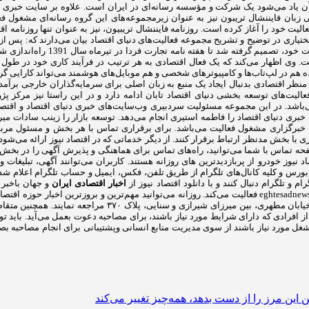
 آن یاد می‌شود یک شرکت و مؤسسه رسانه‌ای در ایران است. علاوه بر سایت خبری اقتصا
زبان فایننشال تریبون نیز به عنوان زیرمجموعه‌های این گروه رسانه‌ای مشغول فع
یش‌ها نیز می‌باشد. اولین زیرمجموعه این هلدینگ، دنیای اقتصاد، از سال 1381 فعالیت خود را آغاز کرده است. روزنامه فاینن
 بختیاری در توضیح و تشریح مجموعه فعالیت‌های دنیای اقتصاد بیان می‌دارند که: پس
کشف شده در روزنامه از جهات مختل
وی اظهار می‌کند که یک فعال اقتصادی به هر ترتیب در فرآیند کاری خود در طول روز 
ه هم در لپ‌تاب‌ها و کامپیوترهای شخصی و هم موبایل‌های هوشمند می‌تواند کارایی گ
ظر اقتصادی بدنبال ایجاد یک منبع به زبان اصلی برای سرمایه‌گذاران خارجی برآمدیم
تصادی و بنگاه‌ها عرضه شد. فعالیت‌های توسعه بخشی دنیای اقتصاد تابان ادامه دارد و در این راستا
‌باشد. در این مجموعه مسئولیت سردبیری وب‌سایت‌های خبری دنیای اقتصاد و اقت
ری دنیای اقتصاد را فاطمه استیری انجام می‌دهد. توسعه بازار را زینب سادات میره
برگزاری مشغول فعالیت می‌باشد. برای برقراری تماس با هر بخش و مسئول مربوطه 
ا بخش مدنظر ارتباط برقرار کنند. از دیگر خدماتی که در اقتصاد نیوز ارائه می‌شود، 
فحه تماس با شما می‌توانید، راه‌های تماس برای هماهنگی و پذیرش آگهی را در بخش‌ها
نیوز خودرو از پربازدیدترین های روزانه هستند. کاربران می‌توانند آگهی، تبلیغات و 
م و تلگرام دنبال کنند و با دانلود اقتصاد نیوز از
اخبار اقتصادی ایران
eghtesadnews_com@ در توییتر با آدرس eghtesadnews@ و در فیس‌بوک با نشانی eghtesadnews فعالیت می‌کند. روزانه م
علاوه بر آن، افرادی که تمایل به مراجعه حضوری دارند می‌توانند 
. پس از بررسی رزومه‌ها، از افرادی که دارای شرایط مورد نیاز باشند، برای مصاحبه دعوت بعمل م
شغل مورد نیاز باشند از سوی مدیریت منابع انسانی وپشتیبانی برای انجام مصاحبه بصو