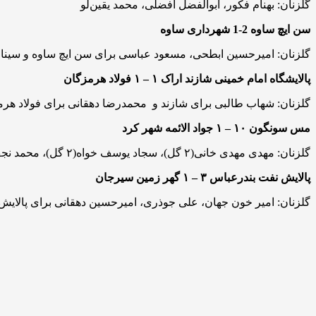
گلزنان: بهنام فکور، ابوالفضل افضلی، محمد یقین‌لو
سن ایچ ساوه 2-1 شهرداری ساوه
گلزنان: امیرحسین ابطحی، مسعود عباسی برای سن ایچ ساوه و سینا
پالایشگاه امام خمینی شازند اراک ۱ – ۱ فولاد هرمزگان
گلزنان: شهاب طالبی برای شازند و محمدرضا دهقانی برای فولاد هر
مس سونگون ۱۰ – ۱ جواد الائمه شهر کرد
گلزنان: مهدی مهدی خانی(۲ گل)، سجاد یوسف خواه(۲ گل)، محمد نجف زنگی، بهروز عظیمی(۲ گل)، مجتبی پارساپور، مهدی جاوید، امیرحسین تقوی برای مس و هادی اصغرزاده برای جوادالائمه
پالایش نفت بندرعباس ۳ – ۱ گهر زمین سیرجان
گلزنان: امیر خون جهان، علی جوذری، امیرحسین دهقانی برای پالایش