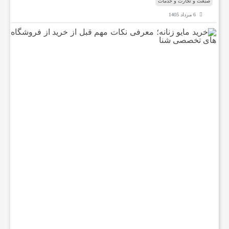
صنعت و تجارت و خدمات
6 مرداد 1405
ن
خ
ر
ی
ع
د
م
ا
ت
ی
و
ز
و
ن
ا
ن
خ
ه
؛
م
د
ع
ر
ف
م
ی
ن