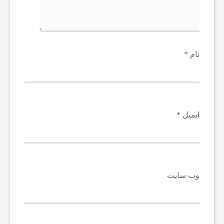
ا
ن
نام
*
ا
خ
ایمیل
*
ب
ا
وب‌ سایت
ر