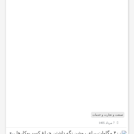
ر
ی
ا
ر
ض
د
ر
ش
ب
ا
ر
ت
ه
ب
ا
ه‌
ب‌
ا
ل
ه
م
ن
د
ا
ب
صنعت و تجارت و خدمات
ی
7 مرداد 1405
۴۰۰