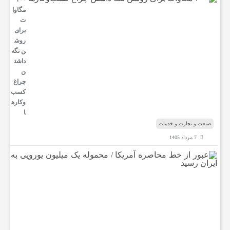
و
مگاوا
ت
برای
ر
روش
ن نگه
داشت
ز
ن
چراغ
کسب‌
ش
وکار‌ه
ا
صنعت و تجارت و خدمات
ی
7 مرداد 1405
ع
ت
ب
و
ر
غ
ا
ز
خ
ذ
ط