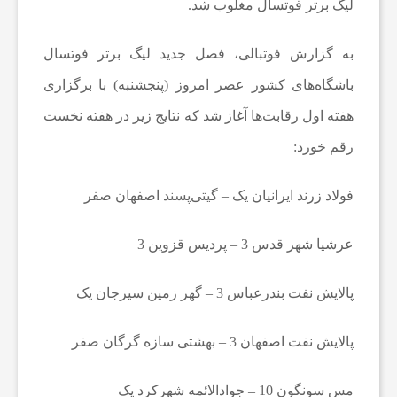
لیگ برتر فوتسال مغلوب شد.
ه‌
به گزارش فوتبالی، فصل جدید لیگ برتر فوتسال
ه
باشگاه‌های کشور عصر امروز (پنجشنبه) با برگزاری
هفته اول رقابت‌ها آغاز شد که نتایج زیر در هفته نخست
ا
رقم خورد:
و
فولاد زرند ایرانیان یک – گیتی‌پسند اصفهان صفر
م
عرشیا شهر قدس 3 – پردیس قزوین 3
ط
پالایش نفت بندرعباس 3 – گهر زمین سیرجان یک
ب
پالایش نفت اصفهان 3 – بهشتی سازه گرگان صفر
مس سونگون 10 – جوادالائمه شهرکرد یک
و