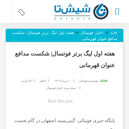
›
›
ر
خانه
اخبار فوتسال
هفته اول لیگ برتر فوتسال| شکست
مدافع عنوان قهرمانی
و
هفته اول لیگ برتر فوتسال| شکست مدافع
عنوان قهرمانی
ز
نویسنده:
فوتبالی
۱۰ مرداد ۱۴۰۴
0نظر
63 بازدید
ن
دسته بندی :
اخبار فوتسال
ا
Rate this post
م
پایگاه خبری فوتبالی- گیتی‌پسند اصفهان در گام نخست