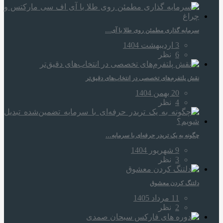
سرمایه‌ گذاری مطمئن روی طلا با آی…
3 اردیبهشت 1404
6
نظر
نقش پلتفرم‌های تخصصی در انتخاب‌های دقیق‌تر
20 بهمن 1404
4
نظر
چگونه به یک تریدر حرفه‌ای با سرمایه…
9 شهریور 1404
3
نظر
دلتنگ کردن معشوق
11 مرداد 1405
2
نظر