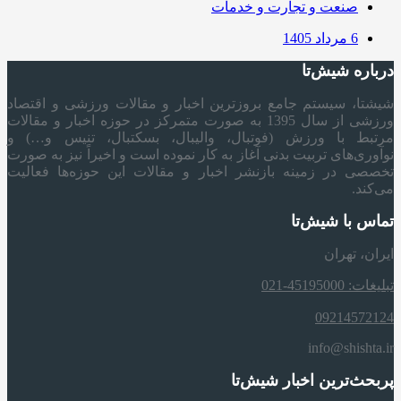
صنعت و تجارت و خدمات
6 مرداد 1405
درباره شیش‌تا
شیشتا، سیستم جامع بروزترین اخبار و مقالات ورزشی و اقتصاد
ورزشی از سال 1395 به صورت متمرکز در حوزه اخبار و مقالات
مرتبط با ورزش (فوتبال، والیبال، بسکتبال، تنیس و…) و
نوآوری‌های تربیت بدنی آغاز به کار نموده است و اخیراً نیز به صورت
تخصصی در زمینه بازنشر اخبار و مقالات این حوزه‌ها فعالیت
می‌کند.
تماس با شیش‌تا
ایران، تهران
تبلیغات: 45195000-021
09214572124
info@shishta.ir
پربحث‌ترین اخبار شیش‌تا