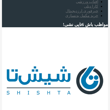
آفتاب ورزشی
کارا دیلی
خبرفوری ارزدیجیتال
خرید مکمل بدنسازی
مواظب باش 6تایی نشی!