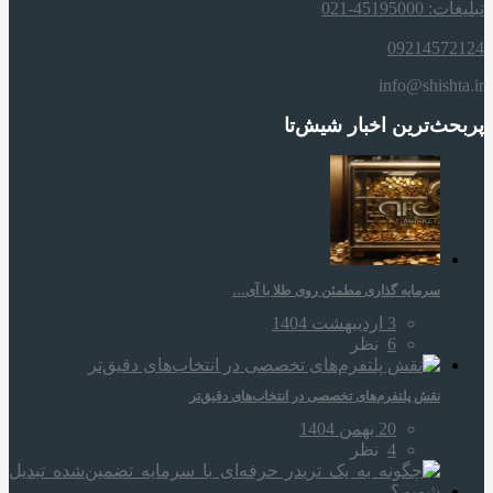
تبلیغات: 45195000-021
09214572124
info@shishta.ir
پربحث‌ترین اخبار شیش‌تا
سرمایه‌ گذاری مطمئن روی طلا با آی…
3 اردیبهشت 1404
6
نظر
نقش پلتفرم‌های تخصصی در انتخاب‌های دقیق‌تر
20 بهمن 1404
4
نظر