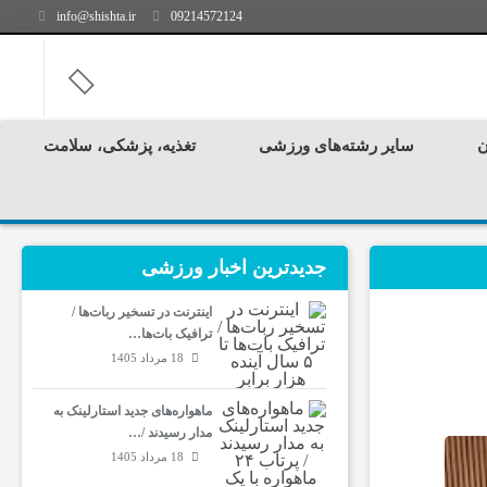
info@shishta.ir
09214572124
ن
سایر رشته‌های ورزشی
تغذیه، پزشکی، سلامت
جدیدترین‌ اخبار ورزشی
اینترنت در تسخیر ربات‌ها /
ترافیک بات‌ها…
18 مرداد 1405
ماهواره‌های جدید استارلینک به
مدار رسیدند /…
18 مرداد 1405