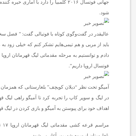
جهانی فوتسال ۲۰۱۶ کلمبیا را دارد با آم
ی
شود.
ا
عالیقدر در گفت‌وگوی کوتاه با فوتبالی گفت: ” فصل سختی
خ
باید از مربی و هم تیمی‌هایم تشکر کنم که خیلی زود به م
دادم و توانستیم به مرحله مقدماتی لیگ قهرمانان اروپ
ب
فوتسال اروپا داریم”.
ا
آمیگو تحت نظر “دیلان کویچف” بلغارستانی که همزمان ه
در لیگ و سوپر کاپ را تجربه کرد تا آمیگو راهی لیگ قهر
ر
اهداف خود برای پیوستن به آمیگو و بازی کردن در لیگ قهر
ف
مرا
بلغارستان از سوم شهریور آغاز می‌شود.