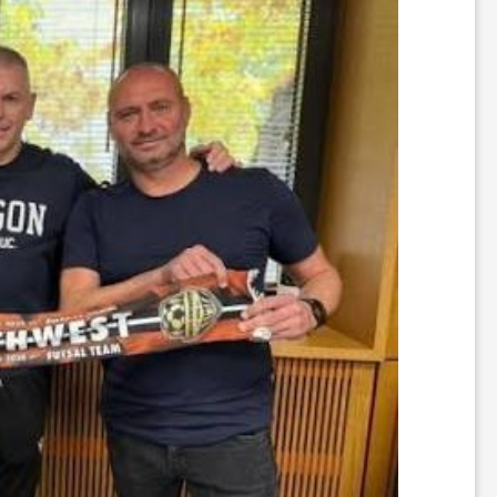
ه‌
ه
ا
و
م
ط
ب
و