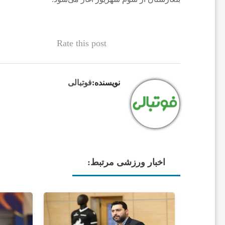
و
ت
Rate this post
ب
نویسنده:
فوتبالی
ا
ل
ا
اخبار ورزشی مرتبط:
ی
ر