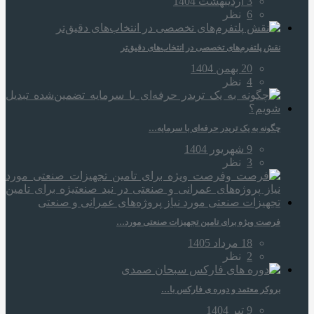
3 اردیبهشت 1404
6
نظر
نقش پلتفرم‌های تخصصی در انتخاب‌های دقیق‌تر
20 بهمن 1404
4
نظر
چگونه به یک تریدر حرفه‌ای با سرمایه…
9 شهریور 1404
3
نظر
فرصت ویژه برای تامین تجهیزات صنعتی مورد…
18 مرداد 1405
2
نظر
بروکر معتمد و دوره‌ ی فارکس با…
9 تیر 1404