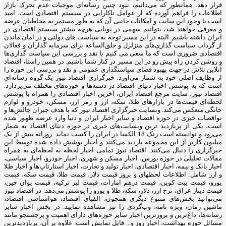
قرار دهد. همانطور که می‌دانیم، نبود چنین رسانه‌ای موجبات عدم تحرک بازار
اطلاعات را فراهم آورده که از عوامل ناکارایی در سیستم اقتصادی است. امید
است با وجود این سایت و امکانات جانبی آن که به طور مستمر به مخاطبان عرضه
و معرفی خواهند شد، بتوانیم سهمی در پویایی هرچه بیشتر سیستم اقتصادی در
ایران داشته باشیم. البته در این مسیر توجه به سیاست های دولتی و در امان ماندن
از گرداب سیاست گذاری‌های متزلزل و خلق‌الساعه برای سرمایه گذاران و فعالان
اقتصادی ضروری است که ما سعی می کنیم با نقد و بررسی این سیاست گذاری‌ها
و روشن کردن راه پیش رو در این مسیر در کنار شما باشیم. در همین راستا، اقتصاد
آنلاین تلاش در جهت بهبود فضای سیاستگذاری عمومی و نقد و بررسی این حوزه را
از وظایف اصلی خود به شمار می‌آورد. خبرگزاری اقتصاد نیوز یک گروه رسانه‌ای
است که به پوشش اخبار دنیای اقتصاد در دسته‌ها و حوزه‌های مختلف می‌پردازد.
اقتصاد نیوز، سایت مرجع اقتصاد ایران، آخرین اخبار اقتصادی را همراه با پوشش
لحظه‌ای قیمت‌ها در بازارهای طلا، سکه، ارز و رمز ارز، مسکن، خودرو و لوازم
خانگی منعکس می‌کند. وبسایت خبرگزاری اقتصاد نیوز که با هدف جبران چالش‌ها و
نواقصات خبری در حوزه اقتصاد و سایر اخبار ایران و دنیا وارد عرضه ظهور شده
است، یکی از پربازدید ترین وبسایت‌های خبری در حوزه دنیای اقتصاد به شمار
می‌رود و توانسته است رنک 18 الکسا در ایران را کسب نماید. روزانه بیش از یک
میلیون کاربر از این مجموعه بازدید می‌کنند و اخبار پوشش داده شده توسط این
خبرگزاری را دنبال می‌کنند. اقتصاد نیوز تمامی اخبار لحظه به لحظه‌ای به همراه
مقالات تحلیلی در حوزه بورس، اخبار مسکن و شهری، اخبار خودرو، اخبار سیاسی،
اخبار بانک و بیمه، اخبار اقتصادی، اخبار تولید و تجارت، اخبار استارتاپ‌ها و اخبار طلا
و ارز شامل: اطلاعات لحظهای و بروز قیمت دلار، قیمت طلا، قیمت سکه، قیمت
یورو، قیمت بیت کوین، قیمت درهم امارات، قیمت لیر ترکیه، قیمت یوان چین،
قیمت دینار عراق، نرخ ارز، دلار، سکه، طلا و یورو را پوشش می‌دهد. در اقتصاد نیوز
می‌توانید بخش‌های متنوع دیگری همچون، الفبای اقتصاد، هواشناسی اقتصاد،
ماشین زمان، ویژه نامه، وب‌گردی را نیز مشاهده نمایید. در بخش اخبار سایر
رسانه‌ها، داغ‌ترین و بروزترین اخبار سایر حوزه‌های دارای اهمیت و پرجستجو مانند
مسائل حوزه بهداشت، اخبار روز و... قابل نمایش است. علاوه بر آن، پربازدیدترین