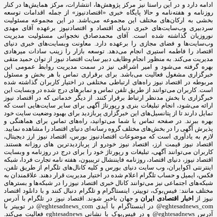
ادامه دارد و در این راستا نیز مرکز پژوهش‌ها، انتشارات، مرکز همایش‌ها در کنار
روزنامه و هفته‌نامه و حالا پایگاه خبری «اقتصادنیوز» از جمله اقدامات توسعه
بخشی به ارکان‌های مختلف این مجموعه می‌باشد. در این مجموعه مسئولیت
سردبیری وب‌سایت‌های خبری دنیای اقتصاد و اقتصادنیوز برعهده آقای مهدی
نوروزیان گذاشته شده است. آقای محمدصادق نخجوانی مسئولیت مدیریت
وب‌سایت‌ها و فضای مجازی را برعهده دارد. معاونت وبسایت‌های خبری دنیای
اقتصاد را فاطمه استیری انجام می‌دهد. توسعه بازار را زینب سادات میرهادی
مدیریت می‌کند. به منظور انجام وظایف دبیر سایت اقتصاد نیوز از توان حمید متقی
بهره گرفته می‌شود و امیر اشراقی نیز در سمت مدیریت روابط عمومی این
خبرگزاری مشغول فعالیت می‌باشد. برای برقراری تماس با هر بخش و مسئول
مربوطه در اقتصاد نیوز راه‌های ارتباطی مختلفی در اختیار کاربران گذاشته شده
است. کاربران می‌توانند از طریق تلفن تماس و نمابرهای درج شده در وبسایت این
خبرگزاری با بخش مدنظر ارتباط برقرار کنند. از دیگر خدماتی که در اقتصاد نیوز
ارائه می‌شود، انجام تبلیغات بنری و رپورتاژ آگهی برای سایر سایت‌هایی است که
تمایل دارند تا از پتانسیل‌های این خبرگزاری پربازدید برای بهبود وضعیت سایت خود
بهره ببرند. در صفحه تماس با شما می‌توانید، راه‌های تماس برای هماهنگی و
پذیرش آگهی را در بخش‌های مختلف گروه رسانه‌ای دنیای اقتصاد را مشاهده نمایید.
لازم به یادآوری است که موضوعات اقتصادنیوز بورس، اقتصاد نیوز ارز دیجیتال،
اقتصاد نیوز قیمت ارز، اقتصاد نیوز خودرو از پربازدیدترین های روزانه هستند.
کاربران می‌توانند آگهی، تبلیغات و رپورتاژ خود را برای درج در روزنامه و وبسایت
اقتصاد نیوز، دنیای اقتصاد، روزنامه فایننشال تریبیون، هفته نامه تجارت فردا، شبکه
اینترنتی اکوایران، وب سایت دنیای بورس و کلیه کانال‌های تلگرام از طریق تلفن،
فکس، ایمیل و حساب تلگرام اعلام شده در اختیار مدیریت قرار دهند. علاقمندان به
شبکه‎‌های اجتماعی نیز می‌توانند کانال خبری اقتصاد نیوز را در شبکه‌ها و بسترهای
مختلف مانند: فیس‌بوک، توییتر، اینستاگرام و تلگرام دنبال کنند و با دانلود اقتصاد
نیوز از
اخبار اقتصادی ایران
و جهان باخبر شوند. اقتصاد نیوز در تلگرام با آدرس
eghtesadnews_com@ در اینستاگرام با آیدی eghtesadnews_com@ در توییتر با
آدرس eghtesadnews@ و در فیس‌بوک با نشانی eghtesadnews فعالیت می‌کند.