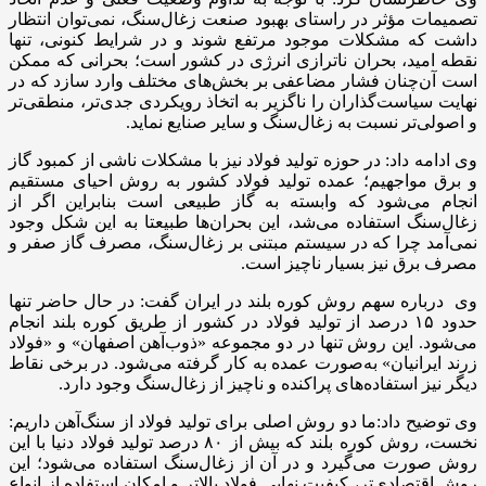
تصمیمات مؤثر در راستای بهبود صنعت زغال‌سنگ، نمی‌توان انتظار
داشت که مشکلات موجود مرتفع شوند و در شرایط کنونی، تنها
نقطه امید، بحران ناترازی انرژی در کشور است؛ بحرانی که ممکن
است آن‌چنان فشار مضاعفی بر بخش‌های مختلف وارد سازد که در
نهایت سیاست‌گذاران را ناگزیر به اتخاذ رویکردی جدی‌تر، منطقی‌تر
و اصولی‌تر نسبت به زغال‌سنگ و سایر صنایع نماید
.
وی ادامه داد: در حوزه تولید فولاد نیز با مشکلات ناشی از کمبود گاز
و برق مواجهیم؛ عمده تولید فولاد کشور به روش احیای مستقیم
انجام می‌شود که وابسته به گاز طبیعی است بنابراین اگر از
زغال‌سنگ استفاده می‌شد، این بحران‌ها طبیعتا به این شکل وجود
نمی‌آمد چرا که در سیستم مبتنی بر زغال‌سنگ، مصرف گاز صفر و
مصرف برق نیز بسیار ناچیز است
.
وی درباره سهم روش کوره بلند در ایران گفت: در حال حاضر تنها
حدود
۱۵
درصد از تولید فولاد در کشور از طریق کوره بلند انجام
می‌شود. این روش تنها در دو مجموعه «ذوب‌آهن اصفهان» و «فولاد
زرند ایرانیان» به‌صورت عمده به کار گرفته می‌شود. در برخی نقاط
دیگر نیز استفاده‌های پراکنده و ناچیز از زغال‌سنگ وجود دارد
.
وی توضیح داد:ما دو روش اصلی برای تولید فولاد از سنگ‌آهن داریم:
نخست، روش کوره بلند که بیش از
۸۰
درصد تولید فولاد دنیا با این
روش صورت می‌گیرد و در آن از زغال‌سنگ استفاده می‌شود؛ این
روش اقتصادی‌تر، کیفیت نهایی فولاد بالاتر و امکان استفاده از انواع