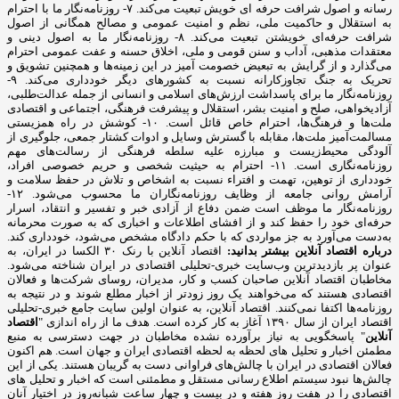
رسانه و اصول شرافت حرفه ای خویش تبعیت می‌کند. ۷- روزنامه‌نگار ما با احترام
به استقلال و حاکمیت ملی، نظم و امنیت عمومی و مصالح همگانی از اصول
شرافت حرفه‌ای خویشتن تبعیت می‌کند. ۸- روزنامه‌نگار ما به اصول دینی و
معتقدات مذهبی، آداب و سنن قومی و ملی، اخلاق حسنه و عفت عمومی احترام
می‌گذارد و از گرایش به تبعیض خصومت آمیز در این زمینه‌ها و همچنین تشویق و
تحریک به جنگ تجاوزکارانه نسبت به کشورهای دیگر خودداری می‌کند. ۹-
روزنامه‌نگار ما برای پاسداشت ارزش‌های اسلامی و انسانی از جمله عدالت‌طلبی،
آزادیخواهی، صلح و امنیت بشر، استقلال و پیشرفت فرهنگی، اجتماعی و اقتصادی
ملت‌ها و فرهنگ‌ها، احترام خاص قائل است. ۱۰- کوشش در راه همزیستی
مسالمت‌آمیز ملت‌ها، مقابله با گسترش وسایل و ادوات کشتار جمعی، جلوگیری از
آلودگی محیط‌زیست و مبارزه علیه سلطه فرهنگی از رسالت‌های مهم
روزنامه‌نگاری است. ۱۱- احترام به حیثیت شخصی و حریم خصوصی افراد،
خودداری از توهین، تهمت و افتراء نسبت به اشخاص و تلاش در حفظ سلامت و
آرامش روانی جامعه از وظایف روزنامه‌نگاران ما محسوب می‌شود. ۱۲-
روزنامه‌نگار ما موظف است ضمن دفاع از آزادی خبر و تفسیر و انتقاد، اسرار
حرفه‌ای خود را حفظ کند و از افشای اطلاعات و اخباری که به صورت محرمانه
به‌دست می‌آورد به جز مواردی که با حکم دادگاه مشخص می‌شود، خودداری کند.
درباره اقتصاد آنلاین بیشتر بدانید:
اقتصاد آنلاین با رنک ۳۰ الکسا در ایران، به
عنوان پر بازدیدترین وب‌سایت خبری-تحلیلی اقتصادی در ایران شناخته می‌شود.
مخاطبان اقتصاد آنلاین صاحبان کسب و کار، مدیران، روسای شرکت‌ها و فعالان
اقتصادی هستند که می‌خواهند یک روز زودتر از اخبار مطلع شوند و در نتیجه به
روزنامه‌ها اکتفا نمی‌کنند. اقتصاد آنلاین، به عنوان اولین سایت جامع خبری-تحلیلی
اقتصاد ایران از سال ۱۳۹۰ آغاز به کار کرده است. هدف ما از راه اندازی "
اقتصاد
آنلاین
" پاسخگویی به نیاز برآورده نشده مخاطبان در جهت دسترسی به منبع
مطمئن اخبار و تحلیل های لحظه به لحظه اقتصادی ایران و جهان است. هم اکنون
فعالان اقتصادی در ایران با چالش‌های فراوانی دست به گریبان هستند. یکی از این
چالش‌ها نبود سیستم اطلاع رسانی مستقل و مطمئنی است که اخبار و تحلیل های
اقتصادی را در هفت روز هفته و در بیست و چهار ساعت شبانه‌روز در اختیار آنان