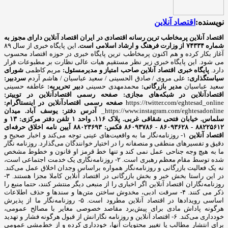
نویسنده:
اقتصاد آنلاین
اقتصاد آنلاین پرمخاطب ترین رسانه اقتصادی در ایران
اقتصاد آنلاین دارای مجوز به
شماره ۷۴۳۳۴ از وزارت فرهنگ و ارشاد اسلامی است.
این پایگاه خبری از سال ۸۹
آغاز بکار کرده و هم اکنون پرمخاطب ترین پایگاه خبری در حوزه اقتصاد محسوب
می شود. این پایگاه خبری زیر نظر مستقیم هیات عالی نظارت بر مطبوعات قرار
دارد.
پایگاه خبری اقتصاد آنلاین
صاحب امتیاز و مدیرمسئول:
مریم کاظمی
شورای
سیاستگذاری:
علی مروی / صادق الحسینی / سعید عباسیان / هاشم آردم
سردبیر:
سعید عباسیان
مدیر بازرگانی:
محمدمهدی حسینی
دبیر تحریریه:
عاطفه حسینی
اقتصادآنلاین در شبکه‌های مجازی:
صفحه رسمی اقتصادآنلاین در توییتر:
https://twitter.com/eghtesad_online
صفحه رسمی اقتصادآنلاین در اینستاگرام:
https://www.instagram.com/eghtesadonline_
آدرس دفتر: یوسف آباد. میدان
سلماس. خیابان فتحی شقاقی غربی. پلاک ۱۱۶. واحد ۱
تلفن دفتر مرکزی: ۱۳ و
۸۸۲۲۵۶۱۲ - ۸۶۰۹۳۶۲۸ - ۸۶۰۹۳۷۸۶ فکس: ۸۸۰۲۳۶۹۳
آیین نامه اخلاق حرفه‌ای
اقتصاد آنلاین
۱- روزنامه‌نگار ما به واقعیت‌های عینی توجه می‌کند و اخبار صحیح و
دقیق و تفسیرهای منطقی و منصفانه را در اختیار خوانندگان می‌گذارد. روزنامه نگار
ما به هیچ وجه جناحی عمل نمی کند و تنها خط قرمز او قانون و خطوط مشخص
شده توسط مقام معظم رهبری است. ۲- روزنامه‌نگاری یک خدمت اجتماعی است،
نه یک فعالیت بازرگانی و روزنامه‌نگار همواره براساس وجدان اخلاق عمل می‌کند.
در این راستا بخش خبر و بخش بازرگانی در اقتصاد آنلاین کاملا مجزا هستند. ۳-
روزنامه‌نگاران اقتصاد آنلاین اگر اخباری را از منبعی دیگر منتشر کنند، حتما منبع را
ذکر می کنند. ۴- سرقت ادبی، مخدوش ساختن متن‌ها و سندها و حذف اطلاعات
اساسی رویدادها در اقتصاد آنلاین مطرود است. ۵- روزنامه‌نگار ما از پذیرش
هرگونه پاداش مادی برای پیش‌برد مقاصد خصوصی مغایر با مصالح عمومی،
خودداری می‌کند. ۶- اقتصاد آنلاین و روزنامه نگارانش از قبول هرگونه فشار و تهدید
برای انتشار مطالب یا تغییر محتویات آنها، خودداری کرده و از خط‌مشی عمومی