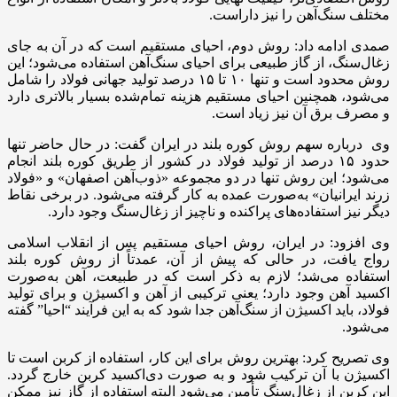
مختلف سنگ‌آهن را نیز داراست
.
صمدی ادامه داد: روش دوم، احیای مستقیم است که در آن به جای
زغال‌سنگ، از گاز طبیعی برای احیای سنگ‌آهن استفاده می‌شود؛ این
روش محدود است و تنها
۱۰
تا
۱۵
درصد تولید جهانی فولاد را شامل
می‌شود، همچنین احیای مستقیم هزینه تمام‌شده بسیار بالاتری دارد
و مصرف برق آن نیز زیاد است
.
وی درباره سهم روش کوره بلند در ایران گفت: در حال حاضر تنها
حدود
۱۵
درصد از تولید فولاد در کشور از طریق کوره بلند انجام
می‌شود؛ این روش تنها در دو مجموعه «ذوب‌آهن اصفهان» و «فولاد
زرند ایرانیان» به‌صورت عمده به کار گرفته می‌شود. در برخی نقاط
دیگر نیز استفاده‌های پراکنده و ناچیز از زغال‌سنگ وجود دارد
.
وی افزود: در ایران، روش احیای مستقیم پس از انقلاب اسلامی
رواج یافت، در حالی که پیش از آن، عمدتاً از روش کوره بلند
استفاده می‌شد؛ لازم به ذکر است که در طبیعت، آهن به‌صورت
اکسید آهن وجود دارد؛ یعنی ترکیبی از آهن و اکسیژن و برای تولید
فولاد، باید اکسیژن از سنگ‌آهن جدا شود که به این فرآیند “احیا” گفته
می‌شود.
وی تصریح کرد: بهترین روش برای این کار، استفاده از کربن است تا
اکسیژن با آن ترکیب شود و به صورت دی‌اکسید کربن خارج گردد.
این کربن از زغال‌سنگ تأمین می‌شود البته استفاده از گاز نیز ممکن