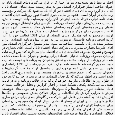
اخبار مرتبط با هر دسته‌بندی نیز در اختیار کاربر قرار می‌گیرد. دنیای اقتصاد تابان به
عنوان صاحب امتیاز خبرگزاری اقتصاد نیوز به ثبت رسیده است. دنیای اقتصاد تابان
که با نام گروه رسانه ای دنیای اقتصاد نیز از آن یاد می‌شود یک شرکت و مؤسسه
رسانه‌ای در ایران است. علاوه بر سایت خبری اقتصاد نیوز، روزنامه دنیای اقتصاد،
هفته ‌نامه تجارت فردا، شبکه اینترنتی اکوایران، وب‌سایت واحد توسعه دانش،
وب‌سایت همایش‌های دنیای اقتصاد، روزنامه انگلیسی ‌زبان فایننشال تریبون نیز به
عنوان زیرمجموعه‌های این گروه رسانه‌ای مشغول فعالیت هستند. گروه دنیای
اقتصاد همچنین دارای مرکز پژوهش‌ها، انتشارات و مرکز همایش‌ها نیز می‌باشد.
اولین زیرمجموعه این هلدینگ، دنیای اقتصاد، از سال 1381 فعالیت خود را آغاز
کرده است. روزنامه فایننشال تریبیون، نیز به عنوان تنها روزنامه اقتصادی ایران
منتشر شده به زبان انگلیسی شناخته می‌شود. مدیر مسئول خبرگزاری اقتصاد نیوز
آقای علیرضا بختیاری، مدیرعامل شرکت دنیای اقتصاد تابان است. آقای بختیاری در
توضیح و تشریح مجموعه فعالیت‌های دنیای اقتصاد بیان می‌دارند که: پس از به ثبات
رسیدن مجموعه روزنامه «دنیای اقتصاد» برای پوشش و جبران نقاط ضعف کشف
شده در روزنامه از جهات مختلف و تحقق بخشیدن به برنامه‌های توسعه فعالیت
خود، تصمیم گرفته شد تا هفته نامه تجارت فردا در تیرماه سال 1391 راه‌اندازی
شود. این تصمیم بدلیل عدم برخورداری از پتانسیل ارائه مقالات، گزارش‌ها و
محتوای تحلیلی که از عمق بیشتری برخوردار هستند، در روزنامه دنیای اقتصاد اخذ
شده است. وی اظهار می‌کند که یک فعال اقتصادی به هر ترتیب در فرآیند کاری خود
در طول روز به اطلاعاتی نیاز پیدا خواهد کرد که نه در قالب روزنامه و نه در قالب
هفته‌نامه نمی‌گنجد. پکیجی تشکیل شده از اخبار، گزارش و تحلیل در قالب بسته‌ای
قابل استفاده هم در لپ‌تاب‌ها و کامپیوترهای شخصی و هم موبایل‌های هوشمند
می‌تواند کارایی گردش باز اطلاعات را برای فعالان بخش خصوصی و بنگاه‌ها
افزایش دهد. به گفته مدیر عامل این شرکت، در گام‌های بعدی برای مرتفع سازی
چالش‌های رسانه در ایران از منظر اقتصادی بدنبال ایجاد یک منبع به زبان اصلی
برای سرمایه‌گذاران خارجی برآمدیم تا بتواند از آن منبع کسب اطلاعات کند. بدین
ترتیب، یکی از اجزای هلدینگ یعنی روزنامه انگلیسی «financial tribion» را به
فعالان اقتصادی و بنگاه‌ها عرضه شد. فعالیت‌های توسعه بخشی دنیای اقتصاد تابان