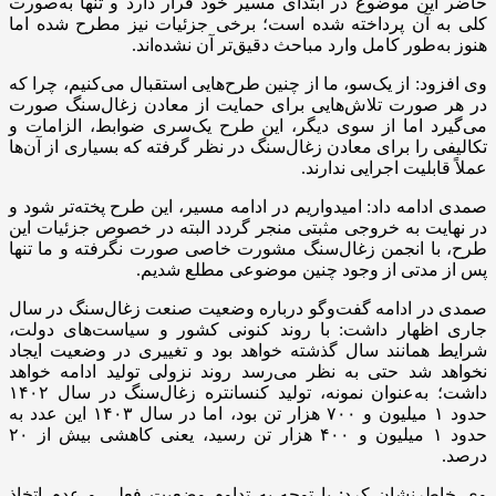
حاضر این موضوع در ابتدای مسیر خود قرار دارد و تنها به‌صورت
کلی به آن پرداخته شده است؛ برخی جزئیات نیز مطرح شده اما
هنوز به‌طور کامل وارد مباحث دقیق‌تر آن نشده‌اند
.
وی افزود: از یک‌سو، ما از چنین طرح‌هایی استقبال می‌کنیم، چرا که
در هر صورت تلاش‌هایی برای حمایت از معادن زغال‌سنگ صورت
می‌گیرد اما از سوی دیگر، این طرح یک‌سری ضوابط، الزامات و
تکالیفی را برای معادن زغال‌سنگ در نظر گرفته که بسیاری از آن‌ها
عملاً قابلیت اجرایی ندارند
.
صمدی ادامه داد: امیدواریم در ادامه مسیر، این طرح پخته‌تر شود و
در نهایت به خروجی مثبتی منجر گردد البته در خصوص جزئیات این
طرح، با انجمن زغال‌سنگ مشورت خاصی صورت نگرفته و ما تنها
پس از مدتی از وجود چنین موضوعی مطلع شدیم
.
صمدی در ادامه گفت‌وگو درباره وضعیت صنعت زغال‌سنگ در سال
جاری اظهار داشت
:
با روند کنونی کشور و سیاست‌های دولت،
شرایط همانند سال گذشته خواهد بود و تغییری در وضعیت ایجاد
نخواهد شد حتی به نظر می‌رسد روند نزولی تولید ادامه خواهد
داشت؛ به‌عنوان نمونه، تولید کنسانتره زغال‌سنگ در سال
۱۴۰۲
حدود
۱
میلیون و
۷۰۰
هزار تن بود، اما در سال
۱۴۰۳
این عدد به
حدود
۱
میلیون و
۴۰۰
هزار تن رسید، یعنی کاهشی بیش از
۲۰
درصد
.
وی خاطرنشان کرد: با توجه به تداوم وضعیت فعلی و عدم اتخاذ