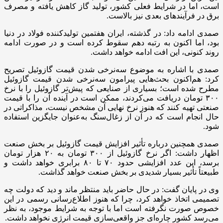
است، اما در شرایط فعلی کشور، تولید گاز کاهش یافته و مصرف
برق در فرآیندهای بعدی نیز بالاست
.
صمدی ادامه داد: در گذشته، ایران هفتمین تولیدکننده فولاد در دنیا
بود، اما اکنون به رتبه دهم سقوط کرده است و در صورت ادامه
روند کنونی، این افت ادامه خواهد داشت
.
صمدی با اشاره به موضوع سه‌نرخی شدن قیمت گازوئیل تصریح
کرد: هم‌اکنون بحث‌هایی پیرامون سه‌نرخی شدن قیمت گازوئیل
مطرح شده است؛ بسیاری از صنایعی که پیش‌تر گازوئیل را با نرخ
۳۰۰
تومان دریافت می‌کردند، ممکن است در آینده آن را با قیمت
صنعتی تهیه کنند که هنوز نرخ نهایی آن مشخص نیست، مذاکراتی در
حال انجام است که در آن از زغال‌سنگ به‌عنوان جایگزین استفاده
شود
.
صمدی همچنین درباره تأثیر افزایش قیمت گازوئیل بر بخش صنعت
اظهار داشت: اگر نرخ گازوئیل از
۳۰۰
تومان به
۲۰
هزار تومان
برسد، این عدد افزایشی حدود
۷۰
تا
۸۰
برابری خواهد داشت و
طبیعتاً تأثیر بسیار شدیدی بر بخش صنعت خواهد گذاشت
.
وی در پایان گفت: در حال حاضر باید منتظر ماند و دید که دولت چه
تصمیمی اتخاذ خواهد کرد، چرا که هنوز اطلاع‌رسانی رسمی در این
خصوص صورت نگرفته است اما با توجه به شرایط موجود، به نظر
می‌رسد کشور چاره‌ای جز واقعی‌سازی قیمت انرژی نخواهد داشت
.