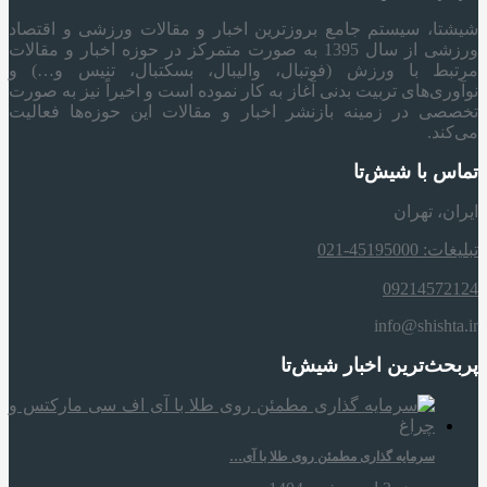
شیشتا، سیستم جامع بروزترین اخبار و مقالات ورزشی و اقتصاد
ورزشی از سال 1395 به صورت متمرکز در حوزه اخبار و مقالات
مرتبط با ورزش (فوتبال، والیبال، بسکتبال، تنیس و…) و
نوآوری‌های تربیت بدنی آغاز به کار نموده است و اخیراً نیز به صورت
تخصصی در زمینه بازنشر اخبار و مقالات این حوزه‌ها فعالیت
می‌کند.
تماس با شیش‌تا
ایران، تهران
تبلیغات: 45195000-021
09214572124
info@shishta.ir
پربحث‌ترین اخبار شیش‌تا
سرمایه‌ گذاری مطمئن روی طلا با آی…