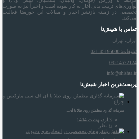
مرتبط با ورزش (فوتبال، والیبال، بسکتبال، تنیس و…) و
نوآوری‌های تربیت بدنی آغاز به کار نموده است و اخیراً نیز به صورت
تخصصی در زمینه بازنشر اخبار و مقالات این حوزه‌ها فعالیت
می‌کند.
تماس با شیش‌تا
ایران، تهران
تبلیغات: 45195000-021
09214572124
info@shishta.ir
پربحث‌ترین اخبار شیش‌تا
سرمایه‌ گذاری مطمئن روی طلا با آی…
3 اردیبهشت 1404
6
نظر