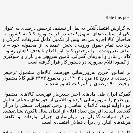
Rate this post
به گزارش اقتصادآنلاین به نقل از تسنیم، ترخیص درصدی به عنوان
یکی از سیاست‌های تسهیل‌کننده در فرایند ورود کالا به کشور، به
صاحبان کالا اجازه می‌دهد پیش از تکمیل کامل تشریفات گمرکی و
پرداخت تمام حقوق ورودی، بخش عمده‌ای از محموله خود – تا
سقف تعیین‌شده – را ترخیص کنند. این اقدام با هدف کاهش رسوب
کالا در بنادر و انبار‌های گمرکی، تأمین سریع‌تر نیاز بازار و جلوگیری
از کمبود اقلام ضروری در دستور کار قرار گرفته است.
بر اساس آخرین به‌روز‌رسانی فهرست کالا‌های مشمول ترخیص
درصدی، تا تاریخ ۱۵ مرداد ۱۴۰۴، در مجموع ۴۴۷۳ قلم کالا مشمول
ترخیص ۹۰ درصدی از گمرکات کشور شده‌اند.
گمرک ایران طی ماه‌های اخیر چندین‌بار فهرست کالا‌های مشمول
این طرح را به‌روزرسانی کرده و اقلامی از حوزه‌های مختلف شامل
مواد اولیه تولید، کالا‌های اساسی و برخی تجهیزات صنعتی را در آن
گنجانده است. افزایش تعداد اقلام از ابتدای سال تاکنون نشان‌دهنده
تمرکز سیاست‌گذاران بر روان‌سازی جریان واردات و کاهش
هزینه‌های انبارداری برای فعالان اقتصادی است.
کارشناسان معتقدند که تداوم و توسعه این سیاست، در کنار اصلاح