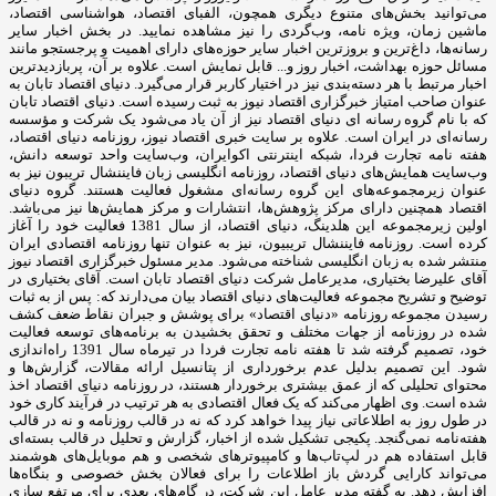
می‌توانید بخش‌های متنوع دیگری همچون، الفبای اقتصاد، هواشناسی اقتصاد،
ماشین زمان، ویژه نامه، وب‌گردی را نیز مشاهده نمایید. در بخش اخبار سایر
رسانه‌ها، داغ‌ترین و بروزترین اخبار سایر حوزه‌های دارای اهمیت و پرجستجو مانند
مسائل حوزه بهداشت، اخبار روز و... قابل نمایش است. علاوه بر آن، پربازدیدترین
اخبار مرتبط با هر دسته‌بندی نیز در اختیار کاربر قرار می‌گیرد. دنیای اقتصاد تابان به
عنوان صاحب امتیاز خبرگزاری اقتصاد نیوز به ثبت رسیده است. دنیای اقتصاد تابان
که با نام گروه رسانه ای دنیای اقتصاد نیز از آن یاد می‌شود یک شرکت و مؤسسه
رسانه‌ای در ایران است. علاوه بر سایت خبری اقتصاد نیوز، روزنامه دنیای اقتصاد،
هفته ‌نامه تجارت فردا، شبکه اینترنتی اکوایران، وب‌سایت واحد توسعه دانش،
وب‌سایت همایش‌های دنیای اقتصاد، روزنامه انگلیسی ‌زبان فایننشال تریبون نیز به
عنوان زیرمجموعه‌های این گروه رسانه‌ای مشغول فعالیت هستند. گروه دنیای
اقتصاد همچنین دارای مرکز پژوهش‌ها، انتشارات و مرکز همایش‌ها نیز می‌باشد.
اولین زیرمجموعه این هلدینگ، دنیای اقتصاد، از سال 1381 فعالیت خود را آغاز
کرده است. روزنامه فایننشال تریبیون، نیز به عنوان تنها روزنامه اقتصادی ایران
منتشر شده به زبان انگلیسی شناخته می‌شود. مدیر مسئول خبرگزاری اقتصاد نیوز
آقای علیرضا بختیاری، مدیرعامل شرکت دنیای اقتصاد تابان است. آقای بختیاری در
توضیح و تشریح مجموعه فعالیت‌های دنیای اقتصاد بیان می‌دارند که: پس از به ثبات
رسیدن مجموعه روزنامه «دنیای اقتصاد» برای پوشش و جبران نقاط ضعف کشف
شده در روزنامه از جهات مختلف و تحقق بخشیدن به برنامه‌های توسعه فعالیت
خود، تصمیم گرفته شد تا هفته نامه تجارت فردا در تیرماه سال 1391 راه‌اندازی
شود. این تصمیم بدلیل عدم برخورداری از پتانسیل ارائه مقالات، گزارش‌ها و
محتوای تحلیلی که از عمق بیشتری برخوردار هستند، در روزنامه دنیای اقتصاد اخذ
شده است. وی اظهار می‌کند که یک فعال اقتصادی به هر ترتیب در فرآیند کاری خود
در طول روز به اطلاعاتی نیاز پیدا خواهد کرد که نه در قالب روزنامه و نه در قالب
هفته‌نامه نمی‌گنجد. پکیجی تشکیل شده از اخبار، گزارش و تحلیل در قالب بسته‌ای
قابل استفاده هم در لپ‌تاب‌ها و کامپیوترهای شخصی و هم موبایل‌های هوشمند
می‌تواند کارایی گردش باز اطلاعات را برای فعالان بخش خصوصی و بنگاه‌ها
افزایش دهد. به گفته مدیر عامل این شرکت، در گام‌های بعدی برای مرتفع سازی