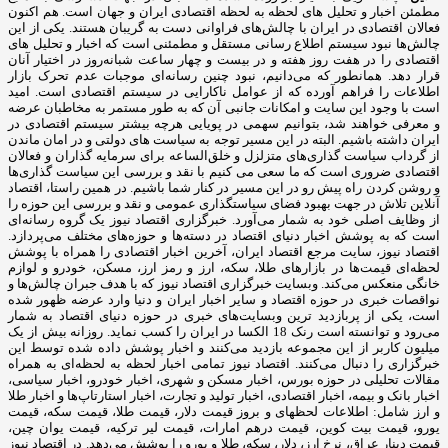
مطمئن اخبار و تحلیل های لحظه به لحظه اقتصادی ایران و جهان است. هم اکنون
فعالان اقتصادی در ایران با چالش‌های فراوانی دست به گریبان هستند. یکی از این
چالش‌ها نبود سیستم اطلاع رسانی مستقل و مطمئنی است که اخبار و تحلیل های
اقتصادی را در هفت روز هفته و در بیست و چهار ساعت شبانه‌روز در اختیار آنان
قرار دهد. همانطور که می‌دانیم، نبود چنین رسانه‌ای موجبات عدم تحرک بازار
اطلاعات را فراهم آورده که از عوامل ناکارایی در سیستم اقتصادی است. امید
است با وجود این سایت و امکانات جانبی آن که به طور مستمر به مخاطبان عرضه
و معرفی خواهند شد، بتوانیم سهمی در پویایی هرچه بیشتر سیستم اقتصادی در
ایران داشته باشیم. البته در این مسیر توجه به سیاست های دولتی و در امان ماندن
از گرداب سیاست گذاری‌های متزلزل و خلق‌الساعه برای سرمایه گذاران و فعالان
اقتصادی ضروری است که ما سعی می کنیم با نقد و بررسی این سیاست گذاری‌ها
و روشن کردن راه پیش رو در این مسیر در کنار شما باشیم. در همین راستا، اقتصاد
آنلاین تلاش در جهت بهبود فضای سیاستگذاری عمومی و نقد و بررسی این حوزه را
از وظایف اصلی خود به شمار می‌آورد. خبرگزاری اقتصاد نیوز یک گروه رسانه‌ای
است که به پوشش اخبار دنیای اقتصاد در دسته‌ها و حوزه‌های مختلف می‌پردازد.
اقتصاد نیوز، سایت مرجع اقتصاد ایران، آخرین اخبار اقتصادی را همراه با پوشش
لحظه‌ای قیمت‌ها در بازارهای طلا، سکه، ارز و رمز ارز، مسکن، خودرو و لوازم
خانگی منعکس می‌کند. وبسایت خبرگزاری اقتصاد نیوز که با هدف جبران چالش‌ها و
نواقصات خبری در حوزه اقتصاد و سایر اخبار ایران و دنیا وارد عرضه ظهور شده
است، یکی از پربازدید ترین وبسایت‌های خبری در حوزه دنیای اقتصاد به شمار
می‌رود و توانسته است رنک 18 الکسا در ایران را کسب نماید. روزانه بیش از یک
میلیون کاربر از این مجموعه بازدید می‌کنند و اخبار پوشش داده شده توسط این
خبرگزاری را دنبال می‌کنند. اقتصاد نیوز تمامی اخبار لحظه به لحظه‌ای به همراه
مقالات تحلیلی در حوزه بورس، اخبار مسکن و شهری، اخبار خودرو، اخبار سیاسی،
اخبار بانک و بیمه، اخبار اقتصادی، اخبار تولید و تجارت، اخبار استارتاپ‌ها و اخبار طلا
و ارز شامل: اطلاعات لحظهای و بروز قیمت دلار، قیمت طلا، قیمت سکه، قیمت
یورو، قیمت بیت کوین، قیمت درهم امارات، قیمت لیر ترکیه، قیمت یوان چین،
قیمت دینار عراق، نرخ ارز، دلار، سکه، طلا و یورو را پوشش می‌دهد. در اقتصاد نیوز