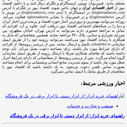
مختلف مانند: فیس‌بوک، توییتر، اینستاگرام و تلگرام دنبال کنند و با دانلود اقتصاد
نیوز از
اخبار اقتصادی ایران
و جهان باخبر شوند. اقتصاد نیوز در تلگرام با آدرس
eghtesadnews_com@ در اینستاگرام با آیدی eghtesadnews_com@ در توییتر با
آدرس eghtesadnews@ و در فیس‌بوک با نشانی eghtesadnews فعالیت می‌کند.
روزانه می‌توانید مهم‌ترین و بروزترین اخبار حوزه اقتصاد و پربحث‌ترین اخبار ایران
و دنیا را در شبکه‌های اجتماعی اقتصاد نیوز دریافت کنید. علاوه بر آن، افرادی که
تمایل به مراجعه حضوری دارند می‌توانند به آدرس تهران، خیابان مطهری، بین
میرزای شیرازی و سنایی، پلاک ۳۷۰ مراجعه نمایند. همچنین متقاضیانی که مایل به
همکاری با رسانه‌ اقتصاد نیوز می‌باشند می‌توانند رزومه خود را از طریق ایمیل
سازمانی jobs@den.ir تکمیل و ارسال نمایند. پس از بررسی رزومه‌ها، از افرادی
که دارای شرایط مورد نیاز باشند، برای مصاحبه دعوت بعمل می‌آید. باید توجه
داشته باشید که تقاضای همکاری صرفا با ارسال رزومه از طریق ایمیل سازمانی
گروه انجام می‌گردد. پس از بررسی رزومه‌ها، از متقاضیانی که دارای شرایط احراز
شغل مورد نیاز باشند از سوی مدیریت منابع انسانی وپشتیبانی برای انجام مصاحبه
بصورت تماس تلفنی دعوت می‌شود. به یاد داشته باشید که اقتصاد نیوز با
متقاضیان از طریق پیامک یا ایمیل تماس نمی‌گیرد.
اخبار ورزشی مرتبط:
صنعت و تجارت و خدمات
راهنمای خرید ابزار؛ از ابزار دستی تا ابزار برقی در یک فروشگاه