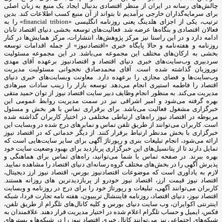
چالش‌های رسانه در ایران از منظر اقتصادی بدنبال ایجاد یک منبع به زبان اصلی
برای سرمایه‌گذاران خارجی برآمدیم تا بتواند از آن منبع کسب اطلاعات کند. بدین
ترتیب، یکی از اجزای هلدینگ یعنی روزنامه انگلیسی «financial tribion» را به
فعالان اقتصادی و بنگاه‌ها عرضه شد. فعالیت‌های توسعه بخشی دنیای اقتصاد تابان
ادامه دارد و در این راستا نیز مرکز پژوهش‌ها، انتشارات، مرکز همایش‌ها در کنار
روزنامه و هفته‌نامه و حالا پایگاه خبری «اقتصادنیوز» از جمله اقدامات توسعه
بخشی به ارکان‌های مختلف این مجموعه می‌باشد. در این مجموعه مسئولیت
سردبیری وب‌سایت‌های خبری دنیای اقتصاد و اقتصادنیوز برعهده آقای مهدی
نوروزیان گذاشته شده است. آقای محمدصادق نخجوانی مسئولیت مدیریت
وب‌سایت‌ها و فضای مجازی را برعهده دارد. معاونت وبسایت‌های خبری دنیای
اقتصاد را فاطمه استیری انجام می‌دهد. توسعه بازار را زینب سادات میرهادی
مدیریت می‌کند. به منظور انجام وظایف دبیر سایت اقتصاد نیوز از توان حمید متقی
بهره گرفته می‌شود و امیر اشراقی نیز در سمت مدیریت روابط عمومی این
خبرگزاری مشغول فعالیت می‌باشد. برای برقراری تماس با هر بخش و مسئول
مربوطه در اقتصاد نیوز راه‌های ارتباطی مختلفی در اختیار کاربران گذاشته شده
است. کاربران می‌توانند از طریق تلفن تماس و نمابرهای درج شده در وبسایت این
خبرگزاری با بخش مدنظر ارتباط برقرار کنند. از دیگر خدماتی که در اقتصاد نیوز
ارائه می‌شود، انجام تبلیغات بنری و رپورتاژ آگهی برای سایر سایت‌هایی است که
تمایل دارند تا از پتانسیل‌های این خبرگزاری پربازدید برای بهبود وضعیت سایت خود
بهره ببرند. در صفحه تماس با شما می‌توانید، راه‌های تماس برای هماهنگی و
پذیرش آگهی را در بخش‌های مختلف گروه رسانه‌ای دنیای اقتصاد را مشاهده نمایید.
لازم به یادآوری است که موضوعات اقتصادنیوز بورس، اقتصاد نیوز ارز دیجیتال،
اقتصاد نیوز قیمت ارز، اقتصاد نیوز خودرو از پربازدیدترین های روزانه هستند.
کاربران می‌توانند آگهی، تبلیغات و رپورتاژ خود را برای درج در روزنامه و وبسایت
اقتصاد نیوز، دنیای اقتصاد، روزنامه فایننشال تریبیون، هفته نامه تجارت فردا، شبکه
اینترنتی اکوایران، وب سایت دنیای بورس و کلیه کانال‌های تلگرام از طریق تلفن،
فکس، ایمیل و حساب تلگرام اعلام شده در اختیار مدیریت قرار دهند. علاقمندان به
شبکه‎‌های اجتماعی نیز می‌توانند کانال خبری اقتصاد نیوز را در شبکه‌ها و بسترهای