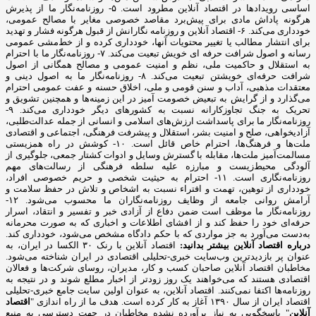
اساسی رویدادها در اقتصاد آنلاین مطرود است. ۵- روزنامه‌نگار ما از پذیرش
هرگونه پاداش مادی برای پیش‌برد مقاصد خصوصی مغایر با مصالح عمومی،
خودداری می‌کند. ۶- اقتصاد آنلاین و روزنامه نگارانش از قبول هرگونه فشار و تهدید
برای انتشار مطالب یا تغییر محتویات آنها، خودداری کرده و از خط‌مشی عمومی
رسانه و اصول شرافت حرفه ای خویش تبعیت می‌کند. ۷- روزنامه‌نگار ما با احترام
به استقلال و حاکمیت ملی، نظم و امنیت عمومی و مصالح همگانی از اصول
شرافت حرفه‌ای خویشتن تبعیت می‌کند. ۸- روزنامه‌نگار ما به اصول دینی و
معتقدات مذهبی، آداب و سنن قومی و ملی، اخلاق حسنه و عفت عمومی احترام
می‌گذارد و از گرایش به تبعیض خصومت آمیز در این زمینه‌ها و همچنین تشویق و
تحریک به جنگ تجاوزکارانه نسبت به کشورهای دیگر خودداری می‌کند. ۹-
روزنامه‌نگار ما برای پاسداشت ارزش‌های اسلامی و انسانی از جمله عدالت‌طلبی،
آزادیخواهی، صلح و امنیت بشر، استقلال و پیشرفت فرهنگی، اجتماعی و اقتصادی
ملت‌ها و فرهنگ‌ها، احترام خاص قائل است. ۱۰- کوشش در راه همزیستی
مسالمت‌آمیز ملت‌ها، مقابله با گسترش وسایل و ادوات کشتار جمعی، جلوگیری از
آلودگی محیط‌زیست و مبارزه علیه سلطه فرهنگی از رسالت‌های مهم
روزنامه‌نگاری است. ۱۱- احترام به حیثیت شخصی و حریم خصوصی افراد،
خودداری از توهین، تهمت و افتراء نسبت به اشخاص و تلاش در حفظ سلامت و
آرامش روانی جامعه از وظایف روزنامه‌نگاران ما محسوب می‌شود. ۱۲-
روزنامه‌نگار ما موظف است ضمن دفاع از آزادی خبر و تفسیر و انتقاد، اسرار
حرفه‌ای خود را حفظ کند و از افشای اطلاعات و اخباری که به صورت محرمانه
به‌دست می‌آورد به جز مواردی که با حکم دادگاه مشخص می‌شود، خودداری کند.
درباره اقتصاد آنلاین بیشتر بدانید:
اقتصاد آنلاین با رنک ۳۰ الکسا در ایران، به
عنوان پر بازدیدترین وب‌سایت خبری-تحلیلی اقتصادی در ایران شناخته می‌شود.
مخاطبان اقتصاد آنلاین صاحبان کسب و کار، مدیران، روسای شرکت‌ها و فعالان
اقتصادی هستند که می‌خواهند یک روز زودتر از اخبار مطلع شوند و در نتیجه به
روزنامه‌ها اکتفا نمی‌کنند. اقتصاد آنلاین، به عنوان اولین سایت جامع خبری-تحلیلی
اقتصاد ایران از سال ۱۳۹۰ آغاز به کار کرده است. هدف ما از راه اندازی "
اقتصاد
آنلاین
" پاسخگویی به نیاز برآورده نشده مخاطبان در جهت دسترسی به منبع