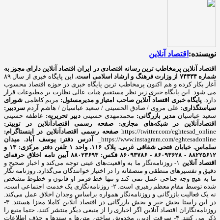
نویسنده:
اقتصاد آنلاین
اقتصاد آنلاین پرمخاطب ترین رسانه اقتصادی در ایران
اقتصاد آنلاین دارای مجوز به
شماره ۷۴۳۳۴ از وزارت فرهنگ و ارشاد اسلامی است.
این پایگاه خبری از سال ۸۹
آغاز بکار کرده و هم اکنون پرمخاطب ترین پایگاه خبری در حوزه اقتصاد محسوب
می شود. این پایگاه خبری زیر نظر مستقیم هیات عالی نظارت بر مطبوعات قرار
دارد.
پایگاه خبری اقتصاد آنلاین
صاحب امتیاز و مدیرمسئول:
مریم کاظمی
شورای
سیاستگذاری:
علی مروی / صادق الحسینی / سعید عباسیان / هاشم آردم
سردبیر:
سعید عباسیان
مدیر بازرگانی:
محمدمهدی حسینی
دبیر تحریریه:
عاطفه حسینی
اقتصادآنلاین در شبکه‌های مجازی:
صفحه رسمی اقتصادآنلاین در توییتر:
https://twitter.com/eghtesad_online
صفحه رسمی اقتصادآنلاین در اینستاگرام:
https://www.instagram.com/eghtesadonline_
آدرس دفتر: یوسف آباد. میدان
سلماس. خیابان فتحی شقاقی غربی. پلاک ۱۱۶. واحد ۱
تلفن دفتر مرکزی: ۱۳ و
۸۸۲۲۵۶۱۲ - ۸۶۰۹۳۶۲۸ - ۸۶۰۹۳۷۸۶ فکس: ۸۸۰۲۳۶۹۳
آیین نامه اخلاق حرفه‌ای
اقتصاد آنلاین
۱- روزنامه‌نگار ما به واقعیت‌های عینی توجه می‌کند و اخبار صحیح و
دقیق و تفسیرهای منطقی و منصفانه را در اختیار خوانندگان می‌گذارد. روزنامه نگار
ما به هیچ وجه جناحی عمل نمی کند و تنها خط قرمز او قانون و خطوط مشخص
شده توسط مقام معظم رهبری است. ۲- روزنامه‌نگاری یک خدمت اجتماعی است،
نه یک فعالیت بازرگانی و روزنامه‌نگار همواره براساس وجدان اخلاق عمل می‌کند.
در این راستا بخش خبر و بخش بازرگانی در اقتصاد آنلاین کاملا مجزا هستند. ۳-
روزنامه‌نگاران اقتصاد آنلاین اگر اخباری را از منبعی دیگر منتشر کنند، حتما منبع را
ذکر می کنند. ۴- سرقت ادبی، مخدوش ساختن متن‌ها و سندها و حذف اطلاعات