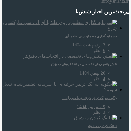
info@shishta.ir
پربحث‌ترین اخبار شیش‌تا
سرمایه‌ گذاری مطمئن روی طلا با آی…
3 اردیبهشت 1404
6
نظر
نقش پلتفرم‌های تخصصی در انتخاب‌های دقیق‌تر
20 بهمن 1404
4
نظر
چگونه به یک تریدر حرفه‌ای با سرمایه…
9 شهریور 1404
3
نظر
دلتنگ کردن معشوق