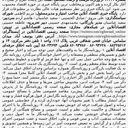
آغاز بکار کرده و هم اکنون پرمخاطب ترین پایگاه خبری در حوزه اقتصاد محسوب
می شود. این پایگاه خبری زیر نظر مستقیم هیات عالی نظارت بر مطبوعات قرار
دارد.
پایگاه خبری اقتصاد آنلاین
صاحب امتیاز و مدیرمسئول:
مریم کاظمی
شورای
سیاستگذاری:
علی مروی / صادق الحسینی / سعید عباسیان / هاشم آردم
سردبیر:
سعید عباسیان
مدیر بازرگانی:
محمدمهدی حسینی
دبیر تحریریه:
عاطفه حسینی
اقتصادآنلاین در شبکه‌های مجازی:
صفحه رسمی اقتصادآنلاین در توییتر:
https://twitter.com/eghtesad_online
صفحه رسمی اقتصادآنلاین در اینستاگرام:
https://www.instagram.com/eghtesadonline_
آدرس دفتر: یوسف آباد. میدان
سلماس. خیابان فتحی شقاقی غربی. پلاک ۱۱۶. واحد ۱
تلفن دفتر مرکزی: ۱۳ و
۸۸۲۲۵۶۱۲ - ۸۶۰۹۳۶۲۸ - ۸۶۰۹۳۷۸۶ فکس: ۸۸۰۲۳۶۹۳
آیین نامه اخلاق حرفه‌ای
اقتصاد آنلاین
۱- روزنامه‌نگار ما به واقعیت‌های عینی توجه می‌کند و اخبار صحیح و
دقیق و تفسیرهای منطقی و منصفانه را در اختیار خوانندگان می‌گذارد. روزنامه نگار
ما به هیچ وجه جناحی عمل نمی کند و تنها خط قرمز او قانون و خطوط مشخص
شده توسط مقام معظم رهبری است. ۲- روزنامه‌نگاری یک خدمت اجتماعی است،
نه یک فعالیت بازرگانی و روزنامه‌نگار همواره براساس وجدان اخلاق عمل می‌کند.
در این راستا بخش خبر و بخش بازرگانی در اقتصاد آنلاین کاملا مجزا هستند. ۳-
روزنامه‌نگاران اقتصاد آنلاین اگر اخباری را از منبعی دیگر منتشر کنند، حتما منبع را
ذکر می کنند. ۴- سرقت ادبی، مخدوش ساختن متن‌ها و سندها و حذف اطلاعات
اساسی رویدادها در اقتصاد آنلاین مطرود است. ۵- روزنامه‌نگار ما از پذیرش
هرگونه پاداش مادی برای پیش‌برد مقاصد خصوصی مغایر با مصالح عمومی،
خودداری می‌کند. ۶- اقتصاد آنلاین و روزنامه نگارانش از قبول هرگونه فشار و تهدید
برای انتشار مطالب یا تغییر محتویات آنها، خودداری کرده و از خط‌مشی عمومی
رسانه و اصول شرافت حرفه ای خویش تبعیت می‌کند. ۷- روزنامه‌نگار ما با احترام
به استقلال و حاکمیت ملی، نظم و امنیت عمومی و مصالح همگانی از اصول
شرافت حرفه‌ای خویشتن تبعیت می‌کند. ۸- روزنامه‌نگار ما به اصول دینی و
معتقدات مذهبی، آداب و سنن قومی و ملی، اخلاق حسنه و عفت عمومی احترام
می‌گذارد و از گرایش به تبعیض خصومت آمیز در این زمینه‌ها و همچنین تشویق و
تحریک به جنگ تجاوزکارانه نسبت به کشورهای دیگر خودداری می‌کند. ۹-