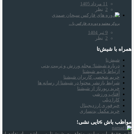
11 مرداد 1405
2
نظر
بروکر معتمد و دوره‌ ی فارکس با…
9 تیر 1404
2
نظر
همراه‌ با شیش‌تا
شیش‌تا
درباره شیشتا؛ مجله ورزش و تربیت بدنی
ارتباط با تیم شیشتا
حریم شخصی کاربران شیشتا
شرایط بازنشر محتوا در شیشتا از رسانه ها
خرید رپورتاژ از شیشتا
آفتاب ورزشی
کارا دیلی
خبرفوری ارزدیجیتال
خرید مکمل بدنسازی
مواظب باش 6تایی نشی!
کلیه حقوق این سایت متعلق به شیش‌تا می باشد . استفاده از