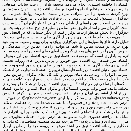
اقتصاد را فاطمه استیری انجام می‌دهد. توسعه بازار را زینب سادات میرهادی
مدیریت می‌کند. به منظور انجام وظایف دبیر سایت اقتصاد نیوز از توان حمید متقی
بهره گرفته می‌شود و امیر اشراقی نیز در سمت مدیریت روابط عمومی این
خبرگزاری مشغول فعالیت می‌باشد. برای برقراری تماس با هر بخش و مسئول
مربوطه در اقتصاد نیوز راه‌های ارتباطی مختلفی در اختیار کاربران گذاشته شده
است. کاربران می‌توانند از طریق تلفن تماس و نمابرهای درج شده در وبسایت این
خبرگزاری با بخش مدنظر ارتباط برقرار کنند. از دیگر خدماتی که در اقتصاد نیوز
ارائه می‌شود، انجام تبلیغات بنری و رپورتاژ آگهی برای سایر سایت‌هایی است که
تمایل دارند تا از پتانسیل‌های این خبرگزاری پربازدید برای بهبود وضعیت سایت خود
بهره ببرند. در صفحه تماس با شما می‌توانید، راه‌های تماس برای هماهنگی و
پذیرش آگهی را در بخش‌های مختلف گروه رسانه‌ای دنیای اقتصاد را مشاهده نمایید.
لازم به یادآوری است که موضوعات اقتصادنیوز بورس، اقتصاد نیوز ارز دیجیتال،
اقتصاد نیوز قیمت ارز، اقتصاد نیوز خودرو از پربازدیدترین های روزانه هستند.
کاربران می‌توانند آگهی، تبلیغات و رپورتاژ خود را برای درج در روزنامه و وبسایت
اقتصاد نیوز، دنیای اقتصاد، روزنامه فایننشال تریبیون، هفته نامه تجارت فردا، شبکه
اینترنتی اکوایران، وب سایت دنیای بورس و کلیه کانال‌های تلگرام از طریق تلفن،
فکس، ایمیل و حساب تلگرام اعلام شده در اختیار مدیریت قرار دهند. علاقمندان به
شبکه‎‌های اجتماعی نیز می‌توانند کانال خبری اقتصاد نیوز را در شبکه‌ها و بسترهای
مختلف مانند: فیس‌بوک، توییتر، اینستاگرام و تلگرام دنبال کنند و با دانلود اقتصاد
نیوز از
اخبار اقتصادی ایران
و جهان باخبر شوند. اقتصاد نیوز در تلگرام با آدرس
eghtesadnews_com@ در اینستاگرام با آیدی eghtesadnews_com@ در توییتر با
آدرس eghtesadnews@ و در فیس‌بوک با نشانی eghtesadnews فعالیت می‌کند.
روزانه می‌توانید مهم‌ترین و بروزترین اخبار حوزه اقتصاد و پربحث‌ترین اخبار ایران
و دنیا را در شبکه‌های اجتماعی اقتصاد نیوز دریافت کنید. علاوه بر آن، افرادی که
تمایل به مراجعه حضوری دارند می‌توانند به آدرس تهران، خیابان مطهری، بین
میرزای شیرازی و سنایی، پلاک ۳۷۰ مراجعه نمایند. همچنین متقاضیانی که مایل به
همکاری با رسانه‌ اقتصاد نیوز می‌باشند می‌توانند رزومه خود را از طریق ایمیل
سازمانی jobs@den.ir تکمیل و ارسال نمایند. پس از بررسی رزومه‌ها، از افرادی