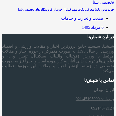
خرید مایو زنانه؛ معرفی نکات مهم قبل از خرید از فروشگاه های تخصصی شنا
صنعت و تجارت و خدمات
6 مرداد 1405
درباره شیش‌تا
شیشتا، سیستم جامع بروزترین اخبار و مقالات ورزشی و اقتصاد
ورزشی از سال 1395 به صورت متمرکز در حوزه اخبار و مقالات
مرتبط با ورزش (فوتبال، والیبال، بسکتبال، تنیس و…) و
نوآوری‌های تربیت بدنی آغاز به کار نموده است و اخیراً نیز به صورت
تخصصی در زمینه بازنشر اخبار و مقالات این حوزه‌ها فعالیت
می‌کند.
تماس با شیش‌تا
ایران، تهران
تبلیغات: 45195000-021
09214572124