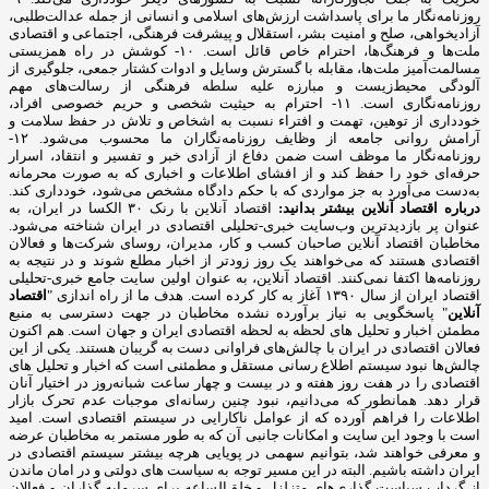
روزنامه‌نگار ما برای پاسداشت ارزش‌های اسلامی و انسانی از جمله عدالت‌طلبی،
آزادیخواهی، صلح و امنیت بشر، استقلال و پیشرفت فرهنگی، اجتماعی و اقتصادی
ملت‌ها و فرهنگ‌ها، احترام خاص قائل است. ۱۰- کوشش در راه همزیستی
مسالمت‌آمیز ملت‌ها، مقابله با گسترش وسایل و ادوات کشتار جمعی، جلوگیری از
آلودگی محیط‌زیست و مبارزه علیه سلطه فرهنگی از رسالت‌های مهم
روزنامه‌نگاری است. ۱۱- احترام به حیثیت شخصی و حریم خصوصی افراد،
خودداری از توهین، تهمت و افتراء نسبت به اشخاص و تلاش در حفظ سلامت و
آرامش روانی جامعه از وظایف روزنامه‌نگاران ما محسوب می‌شود. ۱۲-
روزنامه‌نگار ما موظف است ضمن دفاع از آزادی خبر و تفسیر و انتقاد، اسرار
حرفه‌ای خود را حفظ کند و از افشای اطلاعات و اخباری که به صورت محرمانه
به‌دست می‌آورد به جز مواردی که با حکم دادگاه مشخص می‌شود، خودداری کند.
درباره اقتصاد آنلاین بیشتر بدانید:
اقتصاد آنلاین با رنک ۳۰ الکسا در ایران، به
عنوان پر بازدیدترین وب‌سایت خبری-تحلیلی اقتصادی در ایران شناخته می‌شود.
مخاطبان اقتصاد آنلاین صاحبان کسب و کار، مدیران، روسای شرکت‌ها و فعالان
اقتصادی هستند که می‌خواهند یک روز زودتر از اخبار مطلع شوند و در نتیجه به
روزنامه‌ها اکتفا نمی‌کنند. اقتصاد آنلاین، به عنوان اولین سایت جامع خبری-تحلیلی
اقتصاد ایران از سال ۱۳۹۰ آغاز به کار کرده است. هدف ما از راه اندازی "
اقتصاد
آنلاین
" پاسخگویی به نیاز برآورده نشده مخاطبان در جهت دسترسی به منبع
مطمئن اخبار و تحلیل های لحظه به لحظه اقتصادی ایران و جهان است. هم اکنون
فعالان اقتصادی در ایران با چالش‌های فراوانی دست به گریبان هستند. یکی از این
چالش‌ها نبود سیستم اطلاع رسانی مستقل و مطمئنی است که اخبار و تحلیل های
اقتصادی را در هفت روز هفته و در بیست و چهار ساعت شبانه‌روز در اختیار آنان
قرار دهد. همانطور که می‌دانیم، نبود چنین رسانه‌ای موجبات عدم تحرک بازار
اطلاعات را فراهم آورده که از عوامل ناکارایی در سیستم اقتصادی است. امید
است با وجود این سایت و امکانات جانبی آن که به طور مستمر به مخاطبان عرضه
و معرفی خواهند شد، بتوانیم سهمی در پویایی هرچه بیشتر سیستم اقتصادی در
ایران داشته باشیم. البته در این مسیر توجه به سیاست های دولتی و در امان ماندن
از گرداب سیاست گذاری‌های متزلزل و خلق‌الساعه برای سرمایه گذاران و فعالان