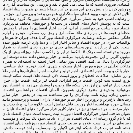
اقتصادی ضروری است که ما سعی می کنیم با نقد و بررسی این سیاست گذاری‌ها
و روشن کردن راه پیش رو در این مسیر در کنار شما باشیم. در همین راستا، اقتصاد
آنلاین تلاش در جهت بهبود فضای سیاستگذاری عمومی و نقد و بررسی این حوزه را
از وظایف اصلی خود به شمار می‌آورد. خبرگزاری اقتصاد نیوز یک گروه رسانه‌ای
است که به پوشش اخبار دنیای اقتصاد در دسته‌ها و حوزه‌های مختلف می‌پردازد.
اقتصاد نیوز، سایت مرجع اقتصاد ایران، آخرین اخبار اقتصادی را همراه با پوشش
لحظه‌ای قیمت‌ها در بازارهای طلا، سکه، ارز و رمز ارز، مسکن، خودرو و لوازم
خانگی منعکس می‌کند. وبسایت خبرگزاری اقتصاد نیوز که با هدف جبران چالش‌ها و
نواقصات خبری در حوزه اقتصاد و سایر اخبار ایران و دنیا وارد عرضه ظهور شده
است، یکی از پربازدید ترین وبسایت‌های خبری در حوزه دنیای اقتصاد به شمار
می‌رود و توانسته است رنک 18 الکسا در ایران را کسب نماید. روزانه بیش از یک
میلیون کاربر از این مجموعه بازدید می‌کنند و اخبار پوشش داده شده توسط این
خبرگزاری را دنبال می‌کنند. اقتصاد نیوز تمامی اخبار لحظه به لحظه‌ای به همراه
مقالات تحلیلی در حوزه بورس، اخبار مسکن و شهری، اخبار خودرو، اخبار سیاسی،
اخبار بانک و بیمه، اخبار اقتصادی، اخبار تولید و تجارت، اخبار استارتاپ‌ها و اخبار طلا
و ارز شامل: اطلاعات لحظهای و بروز قیمت دلار، قیمت طلا، قیمت سکه، قیمت
یورو، قیمت بیت کوین، قیمت درهم امارات، قیمت لیر ترکیه، قیمت یوان چین،
قیمت دینار عراق، نرخ ارز، دلار، سکه، طلا و یورو را پوشش می‌دهد. در اقتصاد نیوز
می‌توانید بخش‌های متنوع دیگری همچون، الفبای اقتصاد، هواشناسی اقتصاد،
ماشین زمان، ویژه نامه، وب‌گردی را نیز مشاهده نمایید. در بخش اخبار سایر
رسانه‌ها، داغ‌ترین و بروزترین اخبار سایر حوزه‌های دارای اهمیت و پرجستجو مانند
مسائل حوزه بهداشت، اخبار روز و... قابل نمایش است. علاوه بر آن، پربازدیدترین
اخبار مرتبط با هر دسته‌بندی نیز در اختیار کاربر قرار می‌گیرد. دنیای اقتصاد تابان به
عنوان صاحب امتیاز خبرگزاری اقتصاد نیوز به ثبت رسیده است. دنیای اقتصاد تابان
که با نام گروه رسانه ای دنیای اقتصاد نیز از آن یاد می‌شود یک شرکت و مؤسسه
رسانه‌ای در ایران است. علاوه بر سایت خبری اقتصاد نیوز، روزنامه دنیای اقتصاد،
هفته ‌نامه تجارت فردا، شبکه اینترنتی اکوایران، وب‌سایت واحد توسعه دانش،
وب‌سایت همایش‌های دنیای اقتصاد، روزنامه انگلیسی ‌زبان فایننشال تریبون نیز به