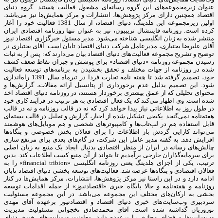
عنوان زیرمجموعه‌های این گروه رسانه‌ای مشغول فعالیت هستند. گروه دنیای
اقتصاد همچنین دارای مرکز پژوهش‌ها، انتشارات و مرکز همایش‌ها نیز می‌باشد.
اولین زیرمجموعه این هلدینگ، دنیای اقتصاد، از سال 1381 فعالیت خود را آغاز
کرده است. روزنامه فایننشال تریبیون، نیز به عنوان تنها روزنامه اقتصادی ایران
منتشر شده به زبان انگلیسی شناخته می‌شود. مدیر مسئول خبرگزاری اقتصاد نیوز
آقای علیرضا بختیاری، مدیرعامل شرکت دنیای اقتصاد تابان است. آقای بختیاری در
توضیح و تشریح مجموعه فعالیت‌های دنیای اقتصاد بیان می‌دارند که: پس از به ثبات
رسیدن مجموعه روزنامه «دنیای اقتصاد» برای پوشش و جبران نقاط ضعف کشف
شده در روزنامه از جهات مختلف و تحقق بخشیدن به برنامه‌های توسعه فعالیت
خود، تصمیم گرفته شد تا هفته نامه تجارت فردا در تیرماه سال 1391 راه‌اندازی
شود. این تصمیم بدلیل عدم برخورداری از پتانسیل ارائه مقالات، گزارش‌ها و
محتوای تحلیلی که از عمق بیشتری برخوردار هستند، در روزنامه دنیای اقتصاد اخذ
شده است. وی اظهار می‌کند که یک فعال اقتصادی به هر ترتیب در فرآیند کاری خود
در طول روز به اطلاعاتی نیاز پیدا خواهد کرد که نه در قالب روزنامه و نه در قالب
هفته‌نامه نمی‌گنجد. پکیجی تشکیل شده از اخبار، گزارش و تحلیل در قالب بسته‌ای
قابل استفاده هم در لپ‌تاب‌ها و کامپیوترهای شخصی و هم موبایل‌های هوشمند
می‌تواند کارایی گردش باز اطلاعات را برای فعالان بخش خصوصی و بنگاه‌ها
افزایش دهد. به گفته مدیر عامل این شرکت، در گام‌های بعدی برای مرتفع سازی
چالش‌های رسانه در ایران از منظر اقتصادی بدنبال ایجاد یک منبع به زبان اصلی
برای سرمایه‌گذاران خارجی برآمدیم تا بتواند از آن منبع کسب اطلاعات کند. بدین
ترتیب، یکی از اجزای هلدینگ یعنی روزنامه انگلیسی «financial tribion» را به
فعالان اقتصادی و بنگاه‌ها عرضه شد. فعالیت‌های توسعه بخشی دنیای اقتصاد تابان
ادامه دارد و در این راستا نیز مرکز پژوهش‌ها، انتشارات، مرکز همایش‌ها در کنار
روزنامه و هفته‌نامه و حالا پایگاه خبری «اقتصادنیوز» از جمله اقدامات توسعه
بخشی به ارکان‌های مختلف این مجموعه می‌باشد. در این مجموعه مسئولیت
سردبیری وب‌سایت‌های خبری دنیای اقتصاد و اقتصادنیوز برعهده آقای مهدی
نوروزیان گذاشته شده است. آقای محمدصادق نخجوانی مسئولیت مدیریت
وب‌سایت‌ها و فضای مجازی را برعهده دارد. معاونت وبسایت‌های خبری دنیای