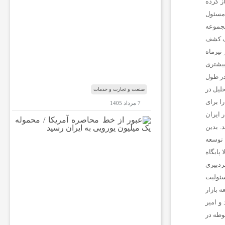
 از سال 1381 فعالیت خود را آغاز کرده
س
 مسئول
ب‌
مجموعه
و
ک
عف کشف
ا
تیرماه
ر‌
 بیشتری
ه
در طول
ا
حلیل در
صنعت و تجارت و خدمات
ا برای
7 مرداد 1405
 ایران
ع
. بدین
ب
الیت‌های توسعه
و
ر
 پایگاه
ا
ردبیری
ز
سئولیت
خ
 بازار
ط
م
و امیر
ح
وطه در
ا