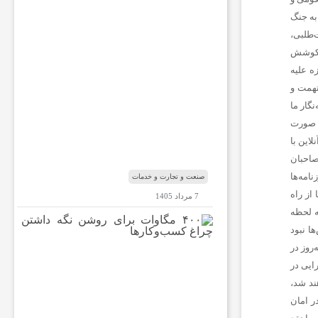
ا
به جنگ
ر
ه
عدالت‌طلبی،
ب
 بشر، استقلال و پیشرفت فرهنگی، اجتماعی و اقتصادی ملت‌ها و فرهنگ‌ها، احترام خاص قائل است. ۱۰- کوشش
ا
ه علیه
ب‌
ین، تهمت و
ا
ل
وظایف روزنامه‌نگاران ما محسوب می‌شود. ۱۲- روزنامه‌نگار ما
م
ه صورت
ن
لاین با
د
 صاحبان
ب
امه‌ها
صنعت و تجارت و خدمات
 کرده است. هدف ما از راه
7 مرداد 1405
ه لحظه
۴
ا نبود
۰
روز در
۰
م
رایی در
گ
ند شد،
ا
ر امان
و