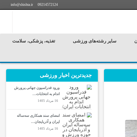
info@shishta.ir
09214572124
ن
سایر رشته‌های ورزشی
تغذیه، پزشکی، سلامت
جدیدترین‌ اخبار ورزشی
ورود فدراسیون جهانی پرورش
اندام به انتخابات…
16 مرداد 1405
امضای سند همکاری سه‌ساله
ایران و آذربایجان…
16 مرداد 1405