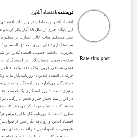
ت
نویسنده:
اقتصاد آنلاین
ب
اقتصاد آنلاین پرمخاطب ترین رسانه اقتصادی د
این پایگاه خبری از سا
ا
نظر مستقیم هیات عالی نظارت بر مطبوعات
سیاستگذاری:
علی مروی / صادق الحسینی / س
تحریریه:
عاطفه حسینی
اقتصادآنلاین در شب
ل
Rate this post
صفحه رسمی اقتصادآنلاین در اینستاگرام:
e_
فتحی شقاقی غربی. پلاک ۱۱۶. واحد ۱
تلفن دفتر مرکزی: ۳
ا
حرفه‌ای اقتصاد آنلاین
۱- روزنامه‌نگار ما به
خوانندگان می‌گذارد. روزنامه نگار ما به ه
رهبری است. ۲- روزنامه‌نگاری یک 
ی
منتشر ک
ر
اقتصاد آنلاین و روزنامه نگارانش از قبول هر
ا