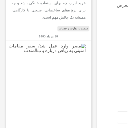
خرید ابزار، چه برای استفاده خانگی باشد و چه
 معرض
برای پروژه‌های ساختمانی، صنعتی یا کارگاهی،
همیشه یک چالش مهم است.
صنعت و تجارت و خدمات
10 مرداد 1405
م
ص
ر
و
ا
ر
د
ع
م
ل
ش
د
/
س
ف