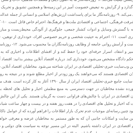
ارد و از گرایش به تبعیض خصومت آمیز در این زمینه‌ها و همچنین تشویق و تحریک 
تجاوزکارانه نسبت به کشورهای دیگر خودداری می‌کند. ۹- روزنامه‌نگار ما برای پاسداشت ارزش‌های اسلامی و انسانی از جمله 
آزادیخواهی، صلح و امنیت
له با گسترش وسایل و ادوات کشتار جمعی، جلوگیری از آلودگی محیط‌زیست و مبارز
سلطه فرهنگی از رسالت‌های مهم روزنامه‌نگاری است. ۱۱- احترام به حیثیت شخصی و حریم خصوصی افراد، خودداری از توه
افتراء نسبت به اشخاص و تلاش در حفظ سلامت و آرامش روانی جامعه از 
و انتقاد، اسرار حرفه‌ای خود را حفظ کند و از افشای اطلاعات و اخباری که ب
ا حکم دادگاه مشخص می‌شود، خودداری کند.
درباره اقتصاد آنلاین بیشتر بدانید:
اقتصاد آن
زدیدترین وب‌سایت خبری-تحلیلی اقتصادی در ایران شناخته می‌شود. مخاطبان اقتصاد آنلاین
اقتصادی هستند که می‌خواهند یک روز زودتر از اخبار مطلع شوند و در نتیجه به روزن
اکتفا نمی‌کنند. اقتصاد آنلاین، به عنوان اولین سایت جامع خبری-تحلیلی اقتصاد ایران از سال ۱۳۹۰ آغاز به کار
رآورده نشده مخاطبان در جهت دسترسی به منبع مطمئن اخبار و تحلیل های لحظه ب
 اقتصادی در ایران با چالش‌های فراوانی دست به گریبان هستند. یکی از این چالش‌ه
اخبار و تحلیل های اقتصادی را در هفت روز هفته و در بیست و چهار ساعت شبانه‌
نبود چنین رسانه‌ای موجبات عدم تحرک بازار اطلاعات را فراهم آورده که از عوامل ناکا
ن سایت و امکانات جانبی آن که به طور مستمر به مخاطبان عرضه و معرفی خواه
اقتصادی در ایران داشته باشیم. البته در این مسیر توجه به سیاست های دولتی و د