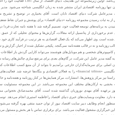
پژوهش‌ها، انتشارات و مرکز همایش‌ها نیز می‌باشد. اولین زیرمجموعه این هلدینگ، دنیای اقتصاد،
ان تنها روزنامه اقتصادی ایران منتشر شده به زبان انگلیسی شناخته می‌شود. مدیر
ی، مدیرعامل شرکت دنیای اقتصاد تابان است. آقای بختیاری در توضیح و تشریح 
 پس از به ثبات رسیدن مجموعه روزنامه «دنیای اقتصاد» برای پوشش و جبران نقاط ض
ن به برنامه‌های توسعه فعالیت خود، تصمیم گرفته شد تا هفته نامه تجارت فردا در 
م بدلیل عدم برخورداری از پتانسیل ارائه مقالات، گزارش‌ها و محتوای تحلیلی که از عمق
ذ شده است. وی اظهار می‌کند که یک فعال اقتصادی به هر ترتیب در فرآیند کاری خود 
 قالب روزنامه و نه در قالب هفته‌نامه نمی‌گنجد. پکیجی تشکیل شده از اخبار، گزارش و ت
 و کامپیوترهای شخصی و هم موبایل‌های هوشمند می‌تواند کارایی گردش باز اطلاعات ر
ه گفته مدیر عامل این شرکت، در گام‌های بعدی برای مرتفع سازی چالش‌های رسانه در
ان اصلی برای سرمایه‌گذاران خارجی برآمدیم تا بتواند از آن منبع کسب اطلاعات کند
ترتیب، یکی از اجزای هلدینگ یعنی روزنامه انگلیسی «financial tribion» را به فعالان اقتصادی و بنگاه‌ها عرضه شد. فع
استا نیز مرکز پژوهش‌ها، انتشارات، مرکز همایش‌ها در کنار روزنامه و هفته‌نامه و حالا
ه بخشی به ارکان‌های مختلف این مجموعه می‌باشد. در این مجموعه مسئولیت س
نیوز برعهده آقای مهدی نوروزیان گذاشته شده است. آقای محمدصادق نخجوانی م
دارد. معاونت وبسایت‌های خبری دنیای اقتصاد را فاطمه استیری انجام می‌دهد. توسعه
نظور انجام وظایف دبیر سایت اقتصاد نیوز از توان حمید متقی بهره گرفته می‌شود 
ن خبرگزاری مشغول فعالیت می‌باشد. برای برقراری تماس با هر بخش و مسئول مرب