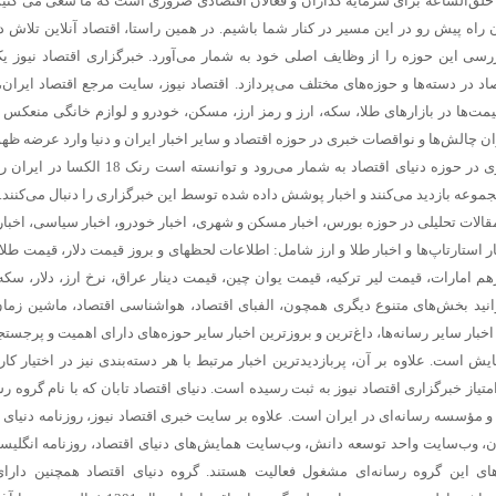
خلق‌الساعه برای سرمایه گذاران و فعالان اقتصادی ضروری است که ما سعی می کنیم 
اه پیش رو در این مسیر در کنار شما باشیم. در همین راستا، اقتصاد آنلاین تلاش 
سی این حوزه را از وظایف اصلی خود به شمار می‌آورد. خبرگزاری اقتصاد نیوز ی
د در دسته‌ها و حوزه‌های مختلف می‌پردازد. اقتصاد نیوز، سایت مرجع اقتصاد ایران،
مت‌ها در بازارهای طلا، سکه، ارز و رمز ارز، مسکن، خودرو و لوازم خانگی منعکس م
ن چالش‌ها و نواقصات خبری در حوزه اقتصاد و سایر اخبار ایران و دنیا وارد عرضه ظه
است، یکی از پربازدید ترین وبسایت‌های خبری در حوزه دنیای اقتصاد به شمار می‌رود و توانس
 مجموعه بازدید می‌کنند و اخبار پوشش داده شده توسط این خبرگزاری را دنبال می‌کنند.
مقالات تحلیلی در حوزه بورس، اخبار مسکن و شهری، اخبار خودرو، اخبار سیاسی، اخبار 
بار استارتاپ‌ها و اخبار طلا و ارز شامل: اطلاعات لحظهای و بروز قیمت دلار، قیمت طل
امارات، قیمت لیر ترکیه، قیمت یوان چین، قیمت دینار عراق، نرخ ارز، دلار، سکه،
وانید بخش‌های متنوع دیگری همچون، الفبای اقتصاد، هواشناسی اقتصاد، ماشین زمان
خبار سایر رسانه‌ها، داغ‌ترین و بروزترین اخبار سایر حوزه‌های دارای اهمیت و پرجستج
ش است. علاوه بر آن، پربازدیدترین اخبار مرتبط با هر دسته‌بندی نیز در اختیار کارب
متیاز خبرگزاری اقتصاد نیوز به ثبت رسیده است. دنیای اقتصاد تابان که با نام گروه ر
و مؤسسه رسانه‌ای در ایران است. علاوه بر سایت خبری اقتصاد نیوز، روزنامه دنیای ا
ران، وب‌سایت واحد توسعه دانش، وب‌سایت همایش‌های دنیای اقتصاد، روزنامه انگلیسی
های این گروه رسانه‌ای مشغول فعالیت هستند. گروه دنیای اقتصاد همچنین دارا