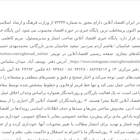
ر ایران
اقتصاد آنلاین دارای مجوز به شماره ۷۴۳۳۴ از وزارت فرهنگ و ارشاد اسلامی است.
ل ۸۹ آغاز بکار کرده و هم اکنون پرمخاطب ترین پایگاه خبری در حوزه اقتصاد محسوب می شود. این پایگاه 
 قرار دارد.
پایگاه خبری اقتصاد آنلاین
صاحب امتیاز و مدیرمسئول:
مریم کاظمی
عید عباسیان / هاشم آردم
سردبیر:
سعید عباسیان
مدیر بازرگانی:
محمدمهدی حسی
که‌های مجازی:
صفحه رسمی اقتصادآنلاین در توییتر:
/twitter.com/eghtesad_online
https://www.instagram.com/eghtesadonlin
آدرس دفتر: یوسف آباد. میدان سلماس. 
۱ و ۸۸۲۲۵۶۱۲ - ۸۶۰۹۳۶۲۸ - ۸۶۰۹۳۷۸۶ فکس: ۸۸۰۲۳۶۹۳
آیین نام
 واقعیت‌های عینی توجه می‌کند و اخبار صحیح و دقیق و تفسیرهای منطقی و منصفانه را در
یچ وجه جناحی عمل نمی کند و تنها خط قرمز او قانون و خطوط مشخص شده توسط مقا
خدمت اجتماعی است، نه یک فعالیت بازرگانی و روزنامه‌نگار همواره براساس وجدان اخلاق عمل 
در این راستا بخش خبر و بخش بازرگانی در اقتصاد آنلاین کاملا مجزا هستند. ۳- روزنامه‌نگاران اقتصاد آنلاین اگر اخباری 
نند، حتما منبع را ذکر می کنند. ۴- سرقت ادبی، مخدوش ساختن متن‌ها و سندها و حذف اطلاعات اساسی رویدادها در اقتص
گونه فشار و تهدید برای انتشار مطالب یا تغییر محتویات آنها، خودداری کرده و از 
عمومی رسانه و اصول شرافت حرفه ای خویش تبعیت می‌کند. ۷- روزنامه‌نگار ما با احترام به استقلال و حاکمیت ملی، نظم و
و مصالح همگانی از اصول شرافت حرفه‌ای خویشتن تبعیت می‌کند. ۸- روزنامه‌نگار ما به اصول دینی و معتقدات مذهبی، آداب