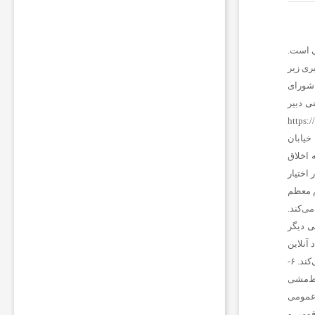
ر
م
ق
ا
م
خبری زیر
ا
شورای
ت
نی
دبیر
ا
https:/
م
ن
خیابان
ی
ه اخلاق
ت
 اختیار
ی
م معظم
ب
ه
می‌کند.
ر
را از منبعی دیگر
ی
اد آنلاین
ا
مطرود است. ۵- روزنامه‌نگار ما از پذیرش هرگونه پاداش مادی برای پیش‌برد مقاصد خصوصی مغایر با مصالح عمومی، خودداری می‌کند. ۶-
ض
د
خط‌مشی
ر
 امنیت عمومی
ب
 و سنن قومی و