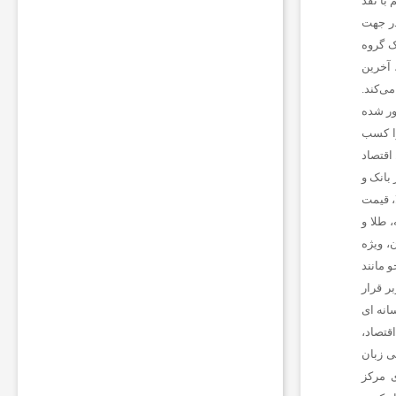
با نقد
ا
ت
در جهت
ب
ک گروه
ر
 آخرین
ا
ی‌کند.
ی
ر
ور شده
و
ته است رنک 18 الکسا در ایران را کسب
ش
 اقتصاد
ن
بانک و
ن
گ
ا، قیمت
ه
 طلا و
د
، ویژه
ا
و مانند
ش
ت
ر قرار
ن
سانه ای
چ
قتصاد،
ر
 ‌زبان
ا
غ
ی مرکز
ک