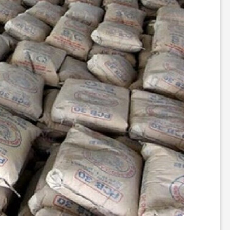
ه
ا
و
م
ط
ب
و
ع