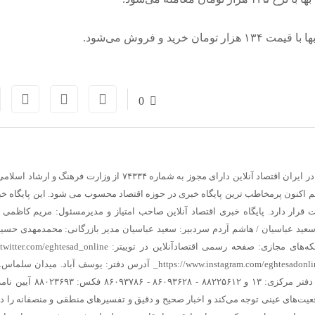
0
ر ایران
اقتصاد آنلاین دارای مجوز به شماره ۷۴۳۳۴ از وزارت فرهنگ و ارشاد اسلامی است.
ل ۸۹ آغاز بکار کرده و هم اکنون پرمخاطب ترین پایگاه خبری در حوزه اقتصاد محسوب می شود. این پایگاه 
 قرار دارد.
پایگاه خبری اقتصاد آنلاین
صاحب امتیاز و مدیرمسئول:
مریم کاظمی
عید عباسیان / هاشم آردم
سردبیر:
سعید عباسیان
مدیر بازرگانی:
محمدمهدی حسی
که‌های مجازی:
صفحه رسمی اقتصادآنلاین در توییتر:
/twitter.com/eghtesad_online
https://www.instagram.com/eghtesadonlin
آدرس دفتر: یوسف آباد. میدان سلماس. 
۱ و ۸۸۲۲۵۶۱۲ - ۸۶۰۹۳۶۲۸ - ۸۶۰۹۳۷۸۶ فکس: ۸۸۰۲۳۶۹۳
آیین نام
 واقعیت‌های عینی توجه می‌کند و اخبار صحیح و دقیق و تفسیرهای منطقی و منصفانه را در