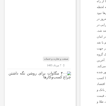
 کرده است. هدف ما از راه
ا
ر
ه لحظه
ه
ا نبود
ب
روز در
ا
رایی در
ب‌
ا
ند شد،
ل
ر امان
م
با نقد
ن
در جهت
د
ب
ک گروه
صنعت و تجارت و خدمات
 آخرین
7 مرداد 1405
ی‌کند.
ور شده
۴
ته است رنک 18 الکسا در ایران را کسب
۰
۰
 اقتصاد
م
بانک و
گ
ا، قیمت
ا
 طلا و
و