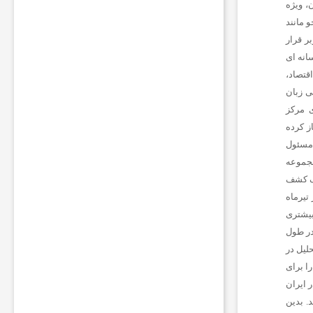
ا
، ویژه
ت
و مانند
ب
ر قرار
ر
سانه ای
ا
ی
قتصاد،
ر
 ‌زبان
و
ی مرکز
ش
 از سال 1381 فعالیت خود را آغاز کرده
ن
ن
 مسئول
گ
مجموعه
ه
عف کشف
د
تیرماه
ا
ش
 بیشتری
ت
در طول
ن
حلیل در
چ
ا برای
ر
ا
 ایران
غ
. بدین
ک