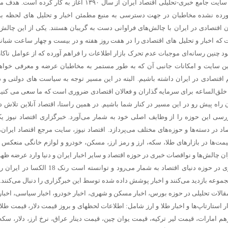
اکتفا نمی‌کنند. اقتصاد آنلاین، به عنوان اولین سایت جامع خبری-تحلیلی اقتصاد ایران از سال ۱۳۹۰ آغاز به کار
رآورده نشده مخاطبان در جهت دسترسی به منبع مطمئن اخبار و تحلیل های لحظه ب
 اقتصادی در ایران با چالش‌های فراوانی دست به گریبان هستند. یکی از این چالش‌ه
اخبار و تحلیل های اقتصادی را در هفت روز هفته و در بیست و چهار ساعت شبانه‌
نبود چنین رسانه‌ای موجبات عدم تحرک بازار اطلاعات را فراهم آورده که از عوامل ناکا
ن سایت و امکانات جانبی آن که به طور مستمر به مخاطبان عرضه و معرفی خواه
اقتصادی در ایران داشته باشیم. البته در این مسیر توجه به سیاست های دولتی و د
خلق‌الساعه برای سرمایه گذاران و فعالان اقتصادی ضروری است که ما سعی می کنیم 
اه پیش رو در این مسیر در کنار شما باشیم. در همین راستا، اقتصاد آنلاین تلاش 
سی این حوزه را از وظایف اصلی خود به شمار می‌آورد. خبرگزاری اقتصاد نیوز ی
د در دسته‌ها و حوزه‌های مختلف می‌پردازد. اقتصاد نیوز، سایت مرجع اقتصاد ایران،
مت‌ها در بازارهای طلا، سکه، ارز و رمز ارز، مسکن، خودرو و لوازم خانگی منعکس م
ن چالش‌ها و نواقصات خبری در حوزه اقتصاد و سایر اخبار ایران و دنیا وارد عرضه ظه
است، یکی از پربازدید ترین وبسایت‌های خبری در حوزه دنیای اقتصاد به شمار می‌رود و توانس
 مجموعه بازدید می‌کنند و اخبار پوشش داده شده توسط این خبرگزاری را دنبال می‌کنند.
مقالات تحلیلی در حوزه بورس، اخبار مسکن و شهری، اخبار خودرو، اخبار سیاسی، اخبار 
بار استارتاپ‌ها و اخبار طلا و ارز شامل: اطلاعات لحظهای و بروز قیمت دلار، قیمت طل
امارات، قیمت لیر ترکیه، قیمت یوان چین، قیمت دینار عراق، نرخ ارز، دلار، سکه،