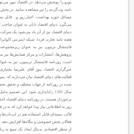
ف
یورو را پوشش می‌دهد. در اقتصاد نیوز می‌ت
نامه، وب‌گردی را نیز مشاهده نمایید. در بخش ا
مسائل حوزه بهداشت، اخبار روز و... قابل نمای
و
می‌گیرد. دنیای اقتصاد تابان به عنوان صاحب ا
دنیای اقتصاد نیز از آن یاد می‌شود یک شرکت 
ت
هفته ‌نامه تجارت فردا، شبکه اینترنتی اکوای
فایننشال تریبون نیز به عنوان زیرمجموعه‌
ب
است. روزنامه فایننشال تریبیون، نیز به عنو
خبرگزاری اقتصاد نیوز آقای علیرضا بختیار
ا
فعالیت‌های دنیای اقتصاد بیان می‌دارند که:
شده در روزنامه از جهات مختلف و تحقق بخشید
ل
سال 1391 راه‌اندازی شود. این تصمی
برخوردار هستند، در روزنامه دنیای اقتصاد اخ
روز به اطلاعاتی نیاز پیدا خواهد کرد که نه در
ج
قالب بسته‌ای قابل استفاده هم در لپ‌تاب‌ها
فعالان بخش خصوصی و بنگاه‌ها افزایش دهد. ب
ه
از منظر اقتصادی بدنبال ایجاد یک منبع به زب