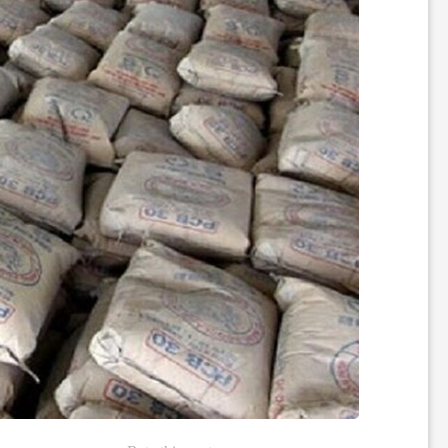
ه‌
ه
ا
و
م
ط
ب
و