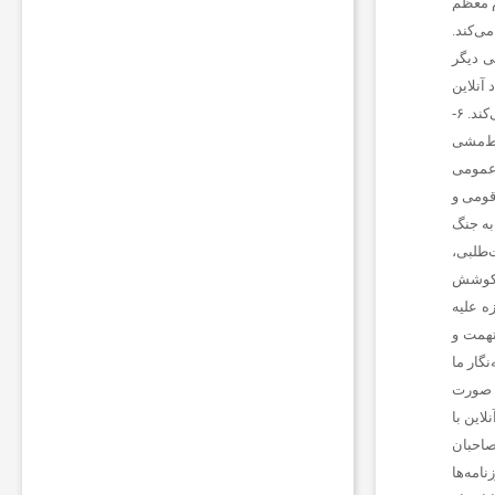
م معظم
ر
می‌کند.
م
را از منبعی دیگر
ق
ا
اد آنلاین
م
مطرود است. ۵- روزنامه‌نگار ما از پذیرش هرگونه پاداش مادی برای پیش‌برد مقاصد خصوصی مغایر با مصالح عمومی، خودداری می‌کند. ۶-
ا
خط‌مشی
ت
 امنیت عمومی
ا
م
 و سنن قومی و
ن
به جنگ
ی
عدالت‌طلبی،
ت
 بشر، استقلال و پیشرفت فرهنگی، اجتماعی و اقتصادی ملت‌ها و فرهنگ‌ها، احترام خاص قائل است. ۱۰- کوشش
ی
ب
ه علیه
ه
ین، تهمت و
ر
وظایف روزنامه‌نگاران ما محسوب می‌شود. ۱۲- روزنامه‌نگار ما
ی
ه صورت
ا
ض
لاین با
د
 صاحبان
ر
امه‌ها
ب