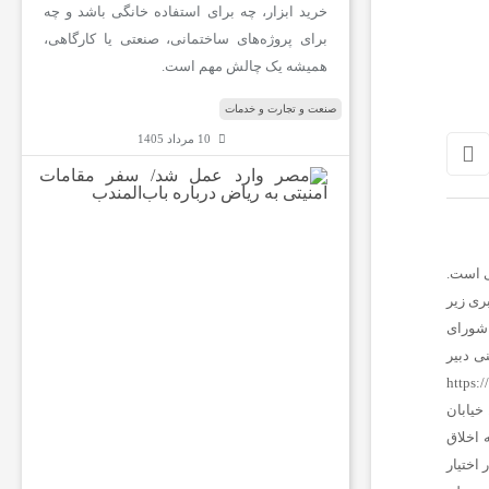
خرید ابزار، چه برای استفاده خانگی باشد و چه
برای پروژه‌های ساختمانی، صنعتی یا کارگاهی،
همیشه یک چالش مهم است.
صنعت و تجارت و خدمات
10 مرداد 1405
م
ص
ر
و
ا
ر
خبری زیر
د
شورای
ع
م
نی
دبیر
ل
https:/
ش
خیابان
د
ه اخلاق
/
س
 اختیار
ف