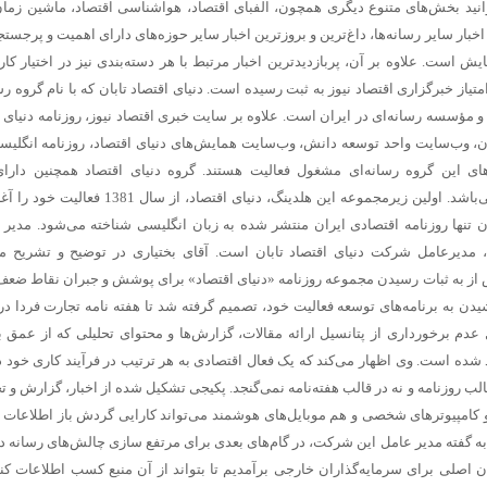
وانید بخش‌های متنوع دیگری همچون، الفبای اقتصاد، هواشناسی اقتصاد، ماشین زمان
خبار سایر رسانه‌ها، داغ‌ترین و بروزترین اخبار سایر حوزه‌های دارای اهمیت و پرجستج
ش است. علاوه بر آن، پربازدیدترین اخبار مرتبط با هر دسته‌بندی نیز در اختیار کارب
متیاز خبرگزاری اقتصاد نیوز به ثبت رسیده است. دنیای اقتصاد تابان که با نام گروه ر
و مؤسسه رسانه‌ای در ایران است. علاوه بر سایت خبری اقتصاد نیوز، روزنامه دنیای ا
ران، وب‌سایت واحد توسعه دانش، وب‌سایت همایش‌های دنیای اقتصاد، روزنامه انگلیسی
های این گروه رسانه‌ای مشغول فعالیت هستند. گروه دنیای اقتصاد همچنین دارا
پژوهش‌ها، انتشارات و مرکز همایش‌ها نیز می‌باشد. اولین زیرمجموعه این هلدینگ، دنیای اقتصاد،
ان تنها روزنامه اقتصادی ایران منتشر شده به زبان انگلیسی شناخته می‌شود. مدیر
ی، مدیرعامل شرکت دنیای اقتصاد تابان است. آقای بختیاری در توضیح و تشریح 
 پس از به ثبات رسیدن مجموعه روزنامه «دنیای اقتصاد» برای پوشش و جبران نقاط ض
ن به برنامه‌های توسعه فعالیت خود، تصمیم گرفته شد تا هفته نامه تجارت فردا در 
م بدلیل عدم برخورداری از پتانسیل ارائه مقالات، گزارش‌ها و محتوای تحلیلی که از عمق
ذ شده است. وی اظهار می‌کند که یک فعال اقتصادی به هر ترتیب در فرآیند کاری خود 
 قالب روزنامه و نه در قالب هفته‌نامه نمی‌گنجد. پکیجی تشکیل شده از اخبار، گزارش و ت
 و کامپیوترهای شخصی و هم موبایل‌های هوشمند می‌تواند کارایی گردش باز اطلاعات ر
ه گفته مدیر عامل این شرکت، در گام‌های بعدی برای مرتفع سازی چالش‌های رسانه در
ان اصلی برای سرمایه‌گذاران خارجی برآمدیم تا بتواند از آن منبع کسب اطلاعات کند