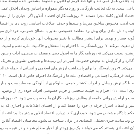
یچ وجه جناحی عمل نمی کند و تنها خط قرمز او قانون و خطوط مشخص شده توسط مقا
خدمت اجتماعی است، نه یک فعالیت بازرگانی و روزنامه‌نگار همواره براساس وجدان اخلاق عمل 
در این راستا بخش خبر و بخش بازرگانی در اقتصاد آنلاین کاملا مجزا هستند. ۳- روزنامه‌نگاران اقتصاد آنلاین اگر اخباری 
نند، حتما منبع را ذکر می کنند. ۴- سرقت ادبی، مخدوش ساختن متن‌ها و سندها و حذف اطلاعات اساسی رویدادها در اقتص
گونه فشار و تهدید برای انتشار مطالب یا تغییر محتویات آنها، خودداری کرده و از 
عمومی رسانه و اصول شرافت حرفه ای خویش تبعیت می‌کند. ۷- روزنامه‌نگار ما با احترام به استقلال و حاکمیت ملی، نظم و
و مصالح همگانی از اصول شرافت حرفه‌ای خویشتن تبعیت می‌کند. ۸- روزنامه‌نگار ما به اصول دینی و معتقدات مذهبی، آداب
ارد و از گرایش به تبعیض خصومت آمیز در این زمینه‌ها و همچنین تشویق و تحریک 
تجاوزکارانه نسبت به کشورهای دیگر خودداری می‌کند. ۹- روزنامه‌نگار ما برای پاسداشت ارزش‌های اسلامی و انسانی از جمله 
آزادیخواهی، صلح و امنیت
له با گسترش وسایل و ادوات کشتار جمعی، جلوگیری از آلودگی محیط‌زیست و مبارز
سلطه فرهنگی از رسالت‌های مهم روزنامه‌نگاری است. ۱۱- احترام به حیثیت شخصی و حریم خصوصی افراد، خودداری از توه
افتراء نسبت به اشخاص و تلاش در حفظ سلامت و آرامش روانی جامعه از 
و انتقاد، اسرار حرفه‌ای خود را حفظ کند و از افشای اطلاعات و اخباری که ب
ا حکم دادگاه مشخص می‌شود، خودداری کند.
درباره اقتصاد آنلاین بیشتر بدانید:
اقتصاد آن
زدیدترین وب‌سایت خبری-تحلیلی اقتصادی در ایران شناخته می‌شود. مخاطبان اقتصاد آنلاین
اقتصادی هستند که می‌خواهند یک روز زودتر از اخبار مطلع شوند و در نتیجه به روزن