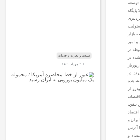
الیت‌های توسعه
س
 پایگاه
ب‌
و
ردبیری
ک
سئولیت
ا
 بازار
ر‌
و امیر
ه
ا
وطه در
صنعت و تجارت و خدمات
شده در
7 مرداد 1405
پورتاژ
ند. در
ع
مشاهده
ب
و
درو از
ر
اقتصاد،
ا
 تلفن،
ز
د کانال خبری اقتصاد
خ
ط
ایران
و
م
ا آیدی eghtesadnews_com@ در توییتر با آدرس
ح
زه اقتصاد و
ا