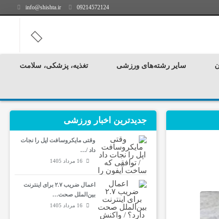
info@shishta.ir
09214572124
ن
سایر رشته‌های ورزشی
تغذیه، پزشکی، سلامت
جدیدترین‌ اخبار ورزشی
وقتی مایکروسافت اپل را نجات
داد /…
16 مرداد 1405
اعمال ضریب ۲.۷ برای اینترنت
بین‌الملل صحت…
16 مرداد 1405