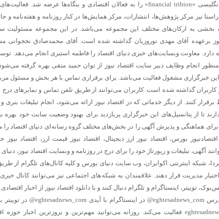
ترتیب، یکی از اجزای هلدینگ یعنی روزنامه انگلیسی «financial tribion» را به فعالان اقتصادی و بنگاه‌ها عرضه شد. فع
استا نیز مرکز پژوهش‌ها، انتشارات، مرکز همایش‌ها در کنار روزنامه و هفته‌نامه و حالا
ه بخشی به ارکان‌های مختلف این مجموعه می‌باشد. در این مجموعه مسئولیت س
نیوز برعهده آقای مهدی نوروزیان گذاشته شده است. آقای محمدصادق نخجوانی م
دارد. معاونت وبسایت‌های خبری دنیای اقتصاد را فاطمه استیری انجام می‌دهد. توسعه
نظور انجام وظایف دبیر سایت اقتصاد نیوز از توان حمید متقی بهره گرفته می‌شود 
ن خبرگزاری مشغول فعالیت می‌باشد. برای برقراری تماس با هر بخش و مسئول مرب
ار کاربران گذاشته شده است. کاربران می‌توانند از طریق تلفن تماس و نمابرهای درج 
رار کنند. از دیگر خدماتی که در اقتصاد نیوز ارائه می‌شود، انجام تبلیغات بنری و ر
ند تا از پتانسیل‌های این خبرگزاری پربازدید برای بهبود وضعیت سایت خود بهره ببر
برای هماهنگی و پذیرش آگهی را در بخش‌های مختلف گروه رسانه‌ای دنیای اقتصاد را 
تصادنیوز بورس، اقتصاد نیوز ارز دیجیتال، اقتصاد نیوز قیمت ارز، اقتصاد نیوز خو
نند آگهی، تبلیغات و رپورتاژ خود را برای درج در روزنامه و وبسایت اقتصاد نیوز، دنیای 
ردا، شبکه اینترنتی اکوایران، وب سایت دنیای بورس و کلیه کانال‌های تلگرام از طریق
فکس، ایمیل و حساب تلگرام اعلام شده در اختیار مدیریت قرار دهند. علاقمندان به شبکه‎‌های اجتماعی نیز می‌توانن
بوک، توییتر، اینستاگرام و تلگرام دنبال کنند و با دانلود اقتصاد نیوز از
اخبار اقتصادی 
جهان باخبر شوند. اقتصاد نیوز در تلگرام با آدرس eghtesadnews_com@ در اینستاگرام ب
eghtesadnews@ و در فیس‌بوک با نشانی eghtesadnews فعالیت می‌کند. روزانه می‌توانید مهم‌ترین و بروزترین اخبار حو