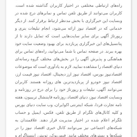
راه‌های ارتباطی مختلفی در اختیار کاربران گذاشته شده است.
کاربران می‌توانند از طریق تلفن تماس و نمابرهای درج شده در
وبسایت این خبرگزاری با بخش مدنظر ارتباط برقرار کنند. از دیگر
خدماتی که در اقتصاد نیوز ارائه می‌شود، انجام تبلیغات بنری و
رپورتاژ آگهی برای سایر سایت‌هایی است که تمایل دارند تا از
پتانسیل‌های این خبرگزاری پربازدید برای بهبود وضعیت سایت خود
بهره ببرند. در صفحه تماس با شما می‌توانید، راه‌های تماس برای
هماهنگی و پذیرش آگهی را در بخش‌های مختلف گروه رسانه‌ای
دنیای اقتصاد را مشاهده نمایید. لازم به یادآوری است که موضوعات
اقتصادنیوز بورس، اقتصاد نیوز ارز دیجیتال، اقتصاد نیوز قیمت ارز،
اقتصاد نیوز خودرو از پربازدیدترین های روزانه هستند. کاربران
می‌توانند آگهی، تبلیغات و رپورتاژ خود را برای درج در روزنامه و
وبسایت اقتصاد نیوز، دنیای اقتصاد، روزنامه فایننشال تریبیون، هفته
نامه تجارت فردا، شبکه اینترنتی اکوایران، وب سایت دنیای بورس
و کلیه کانال‌های تلگرام از طریق تلفن، فکس، ایمیل و حساب
تلگرام اعلام شده در اختیار مدیریت قرار دهند. علاقمندان به
شبکه‎‌های اجتماعی نیز می‌توانند کانال خبری اقتصاد نیوز را در
شبکه‌ها و بسترهای مختلف مانند: فیس‌بوک، توییتر، اینستاگرام و