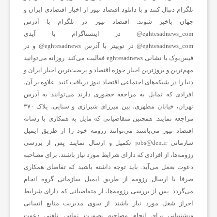
تلگرام دنبال کنند و با دانلود اقتصاد نیوز از
اخبار اقتصادی ایران
و
جهان باخبر شوند. اقتصاد نیوز در تلگرام با آدرس
eghtesadnews_com@ در اینستاگرام با آیدی
eghtesadnews_com@ در توییتر با آدرس eghtesadnews@ و در
فیس‌بوک با نشانی eghtesadnews فعالیت می‌کند. روزانه می‌توانید
مهم‌ترین و بروزترین اخبار حوزه اقتصاد و پربحث‌ترین اخبار ایران و
دنیا را در شبکه‌های اجتماعی اقتصاد نیوز دریافت کنید. علاوه بر آن،
افرادی که تمایل به مراجعه حضوری دارند می‌توانند به آدرس
تهران، خیابان مطهری، بین میرزای شیرازی و سنایی، پلاک ۳۷۰
مراجعه نمایند. همچنین متقاضیانی که مایل به همکاری با رسانه‌
اقتصاد نیوز می‌باشند می‌توانند رزومه خود را از طریق ایمیل
سازمانی jobs@den.ir تکمیل و ارسال نمایند. پس از بررسی
رزومه‌ها، از افرادی که دارای شرایط مورد نیاز باشند، برای مصاحبه
دعوت بعمل می‌آید. باید توجه داشته باشید که تقاضای همکاری
صرفا با ارسال رزومه از طریق ایمیل سازمانی گروه انجام
می‌گردد. پس از بررسی رزومه‌ها، از متقاضیانی که دارای شرایط
احراز شغل مورد نیاز باشند از سوی مدیریت منابع انسانی
وپشتیبانی برای انجام مصاحبه بصورت تماس تلفنی دعوت