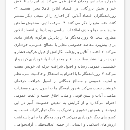
همواره براساس وجدان اخلاق عمل می‌کند. در این راستا بخش
خبر و بخش بازرگانی در اقتصاد آنلاین کاملا مجزا هستند. ۳-
روزنامه‌نگاران اقتصاد آنلاین اگر اخباری را از منبعی دیگر منتشر
کنند، حتما منبع را ذکر می کنند. ۴- سرقت ادبی، مخدوش ساختن
متن‌ها و سندها و حذف اطلاعات اساسی رویدادها در اقتصاد آنلاین
مطرود است. ۵- روزنامه‌نگار ما از پذیرش هرگونه پاداش مادی
برای پیش‌برد مقاصد خصوصی مغایر با مصالح عمومی، خودداری
می‌کند. ۶- اقتصاد آنلاین و روزنامه نگارانش از قبول هرگونه فشار و
تهدید برای انتشار مطالب یا تغییر محتویات آنها، خودداری کرده و از
خط‌مشی عمومی رسانه و اصول شرافت حرفه ای خویش تبعیت
می‌کند. ۷- روزنامه‌نگار ما با احترام به استقلال و حاکمیت ملی، نظم
و امنیت عمومی و مصالح همگانی از اصول شرافت حرفه‌ای
خویشتن تبعیت می‌کند. ۸- روزنامه‌نگار ما به اصول دینی و معتقدات
مذهبی، آداب و سنن قومی و ملی، اخلاق حسنه و عفت عمومی
احترام می‌گذارد و از گرایش به تبعیض خصومت آمیز در این
زمینه‌ها و همچنین تشویق و تحریک به جنگ تجاوزکارانه نسبت به
کشورهای دیگر خودداری می‌کند. ۹- روزنامه‌نگار ما برای پاسداشت
ارزش‌های اسلامی و انسانی از جمله عدالت‌طلبی، آزادیخواهی،