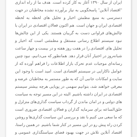
ایران از سال ۱۳۹۰ آغاز به کار کرده است. هدف ما از راه اندازی
"
اقتصاد آنلاین
" پاسخگویی به نیاز برآورده نشده مخاطبان در جهت
دسترسی به منبع مطمئن اخبار و تحلیل های لحظه به لحظه
اقتصادی ایران و جهان است. هم اکنون فعالان اقتصادی در ایران با
چالش‌های فراوانی دست به گریبان هستند. یکی از این چالش‌ها
نبود سیستم اطلاع رسانی مستقل و مطمئنی است که اخبار و
تحلیل های اقتصادی را در هفت روز هفته و در بیست و چهار ساعت
شبانه‌روز در اختیار آنان قرار دهد. همانطور که می‌دانیم، نبود چنین
رسانه‌ای موجبات عدم تحرک بازار اطلاعات را فراهم آورده که از
عوامل ناکارایی در سیستم اقتصادی است. امید است با وجود این
سایت و امکانات جانبی آن که به طور مستمر به مخاطبان عرضه و
معرفی خواهند شد، بتوانیم سهمی در پویایی هرچه بیشتر سیستم
اقتصادی در ایران داشته باشیم. البته در این مسیر توجه به سیاست
های دولتی و در امان ماندن از گرداب سیاست گذاری‌های متزلزل و
خلق‌الساعه برای سرمایه گذاران و فعالان اقتصادی ضروری است
که ما سعی می کنیم با نقد و بررسی این سیاست گذاری‌ها و روشن
کردن راه پیش رو در این مسیر در کنار شما باشیم. در همین راستا،
اقتصاد آنلاین تلاش در جهت بهبود فضای سیاستگذاری عمومی و