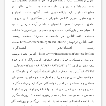
اکنون پرمخاطب ترین پایگاه خبری در حوزه اقتصاد محسوب می
شود. این پایگاه خبری زیر نظر مستقیم هیات عالی نظارت بر
مطبوعات قرار دارد.
پایگاه خبری اقتصاد آنلاین
صاحب امتیاز و
مدیرمسئول:
مریم کاظمی
شورای سیاستگذاری:
علی مروی /
صادق الحسینی / سعید عباسیان / هاشم آردم
سردبیر:
سعید
عباسیان
مدیر بازرگانی:
محمدمهدی حسینی
دبیر تحریریه:
عاطفه
حسینی
اقتصادآنلاین در شبکه‌های مجازی:
صفحه رسمی
اقتصادآنلاین در توییتر:
https://twitter.com/eghtesad_online
صفحه
رسمی اقتصادآنلاین در اینستاگرام:
https://www.instagram.com/eghtesadonline_
آدرس دفتر: یوسف
آباد. میدان سلماس. خیابان فتحی شقاقی غربی. پلاک ۱۱۶. واحد ۱
تلفن دفتر مرکزی: ۱۳ و ۸۸۲۲۵۶۱۲ - ۸۶۰۹۳۶۲۸ - ۸۶۰۹۳۷۸۶ فکس:
۸۸۰۲۳۶۹۳
آیین نامه اخلاق حرفه‌ای اقتصاد آنلاین
۱- روزنامه‌نگار ما
به واقعیت‌های عینی توجه می‌کند و اخبار صحیح و دقیق و تفسیرهای
منطقی و منصفانه را در اختیار خوانندگان می‌گذارد. روزنامه نگار ما
به هیچ وجه جناحی عمل نمی کند و تنها خط قرمز او قانون و خطوط
مشخص شده توسط مقام معظم رهبری است. ۲- روزنامه‌نگاری
یک خدمت اجتماعی است، نه یک فعالیت بازرگانی و روزنامه‌نگار