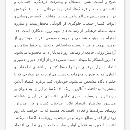
صلح و امنیت بشر، استقلال و پیشرفت فرهنگی، اجتماعی و
اقتصادی ملت‌ها و فرهنگ‌ها، احترام خاص قائل است. ۱۰- کوشش
در راه همزیستی مسالمت‌آمیز ملت‌ها، مقابله با گسترش وسایل و
ادوات کشتار جمعی، جلوگیری از آلودگی محیط‌زیست و مبارزه
علیه سلطه فرهنگی از رسالت‌های مهم روزنامه‌نگاری است. ۱۱-
احترام به حیثیت شخصی و حریم خصوصی افراد، خودداری از
توهین، تهمت و افتراء نسبت به اشخاص و تلاش در حفظ سلامت و
آرامش روانی جامعه از وظایف روزنامه‌نگاران ما محسوب می‌شود.
۱۲- روزنامه‌نگار ما موظف است ضمن دفاع از آزادی خبر و تفسیر و
انتقاد، اسرار حرفه‌ای خود را حفظ کند و از افشای اطلاعات و
اخباری که به صورت محرمانه به‌دست می‌آورد به جز مواردی که با
حکم دادگاه مشخص می‌شود، خودداری کند.
درباره اقتصاد آنلاین
بیشتر بدانید:
اقتصاد آنلاین با رنک ۳۰ الکسا در ایران، به عنوان پر
بازدیدترین وب‌سایت خبری-تحلیلی اقتصادی در ایران شناخته
می‌شود. مخاطبان اقتصاد آنلاین صاحبان کسب و کار، مدیران،
روسای شرکت‌ها و فعالان اقتصادی هستند که می‌خواهند یک روز
زودتر از اخبار مطلع شوند و در نتیجه به روزنامه‌ها اکتفا نمی‌کنند.
اقتصاد آنلاین، به عنوان اولین سایت جامع خبری-تحلیلی اقتصاد