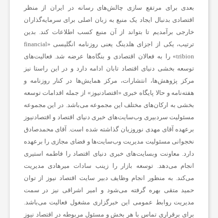
بعدی برای مرتفع سازی چالش‌های رسانه در ایران از منظر
اقتصادی بدنبال ایجاد یک منبع به زبان اصلی برای سرمایه‌گذاران
خارجی برآمدیم تا بتواند از آن منبع کسب اطلاعات کند. بدین
ترتیب، یکی از اجزای هلدینگ یعنی روزنامه انگلیسی «financial
tribion» را به فعالان اقتصادی و بنگاه‌ها عرضه شد. فعالیت‌های
توسعه بخشی دنیای اقتصاد تابان ادامه دارد و در این راستا نیز
مرکز پژوهش‌ها، انتشارات، مرکز همایش‌ها در کنار روزنامه و
هفته‌نامه و حالا پایگاه خبری «اقتصادنیوز» از جمله اقدامات توسعه
بخشی به ارکان‌های مختلف این مجموعه می‌باشد. در این مجموعه
مسئولیت سردبیری وب‌سایت‌های خبری دنیای اقتصاد و اقتصادنیوز
برعهده آقای مهدی نوروزیان گذاشته شده است. آقای محمدصادق
نخجوانی مسئولیت مدیریت وب‌سایت‌ها و فضای مجازی را برعهده
دارد. معاونت وبسایت‌های خبری دنیای اقتصاد را فاطمه استیری
انجام می‌دهد. توسعه بازار را زینب سادات میرهادی مدیریت
می‌کند. به منظور انجام وظایف دبیر سایت اقتصاد نیوز از توان
حمید متقی بهره گرفته می‌شود و امیر اشراقی نیز در سمت
مدیریت روابط عمومی این خبرگزاری مشغول فعالیت می‌باشد.
برای برقراری تماس با هر بخش و مسئول مربوطه در اقتصاد نیوز