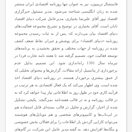
فایننشال تریبیون، نیز به عنوان تنها روزنامه اقتصادی ایران منتشر
شده به زبان انگلیسی شناخته می‌شود. مدیر مسئول خبرگزاری
اقتصاد نیوز آقای علیرضا بختیاری، مدیرعامل شرکت دنیای اقتصاد
تابان است. آقای بختیاری در توضیح و تشریح مجموعه فعالیت‌های
دنیای اقتصاد بیان می‌دارند که: پس از به ثبات رسیدن مجموعه
روزنامه «دنیای اقتصاد» برای پوشش و جبران نقاط ضعف کشف
شده در روزنامه از جهات مختلف و تحقق بخشیدن به برنامه‌های
توسعه فعالیت خود، تصمیم گرفته شد تا هفته نامه تجارت فردا در
تیرماه سال 1391 راه‌اندازی شود. این تصمیم بدلیل عدم
برخورداری از پتانسیل ارائه مقالات، گزارش‌ها و محتوای تحلیلی که
از عمق بیشتری برخوردار هستند، در روزنامه دنیای اقتصاد اخذ
شده است. وی اظهار می‌کند که یک فعال اقتصادی به هر ترتیب در
فرآیند کاری خود در طول روز به اطلاعاتی نیاز پیدا خواهد کرد که نه
در قالب روزنامه و نه در قالب هفته‌نامه نمی‌گنجد. پکیجی تشکیل
شده از اخبار، گزارش و تحلیل در قالب بسته‌ای قابل استفاده هم
در لپ‌تاب‌ها و کامپیوترهای شخصی و هم موبایل‌های هوشمند
می‌تواند کارایی گردش باز اطلاعات را برای فعالان بخش خصوصی
و بنگاه‌ها افزایش دهد. به گفته مدیر عامل این شرکت، در گام‌های