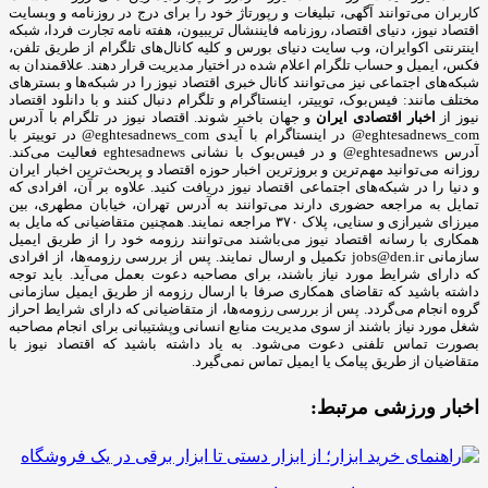
کاربران می‌توانند آگهی، تبلیغات و رپورتاژ خود را برای درج در روزنامه و وبسایت
اقتصاد نیوز، دنیای اقتصاد، روزنامه فایننشال تریبیون، هفته نامه تجارت فردا، شبکه
اینترنتی اکوایران، وب سایت دنیای بورس و کلیه کانال‌های تلگرام از طریق تلفن،
فکس، ایمیل و حساب تلگرام اعلام شده در اختیار مدیریت قرار دهند. علاقمندان به
شبکه‎‌های اجتماعی نیز می‌توانند کانال خبری اقتصاد نیوز را در شبکه‌ها و بسترهای
مختلف مانند: فیس‌بوک، توییتر، اینستاگرام و تلگرام دنبال کنند و با دانلود اقتصاد
نیوز از
اخبار اقتصادی ایران
و جهان باخبر شوند. اقتصاد نیوز در تلگرام با آدرس
eghtesadnews_com@ در اینستاگرام با آیدی eghtesadnews_com@ در توییتر با
آدرس eghtesadnews@ و در فیس‌بوک با نشانی eghtesadnews فعالیت می‌کند.
روزانه می‌توانید مهم‌ترین و بروزترین اخبار حوزه اقتصاد و پربحث‌ترین اخبار ایران
و دنیا را در شبکه‌های اجتماعی اقتصاد نیوز دریافت کنید. علاوه بر آن، افرادی که
تمایل به مراجعه حضوری دارند می‌توانند به آدرس تهران، خیابان مطهری، بین
میرزای شیرازی و سنایی، پلاک ۳۷۰ مراجعه نمایند. همچنین متقاضیانی که مایل به
همکاری با رسانه‌ اقتصاد نیوز می‌باشند می‌توانند رزومه خود را از طریق ایمیل
سازمانی jobs@den.ir تکمیل و ارسال نمایند. پس از بررسی رزومه‌ها، از افرادی
که دارای شرایط مورد نیاز باشند، برای مصاحبه دعوت بعمل می‌آید. باید توجه
داشته باشید که تقاضای همکاری صرفا با ارسال رزومه از طریق ایمیل سازمانی
گروه انجام می‌گردد. پس از بررسی رزومه‌ها، از متقاضیانی که دارای شرایط احراز
شغل مورد نیاز باشند از سوی مدیریت منابع انسانی وپشتیبانی برای انجام مصاحبه
بصورت تماس تلفنی دعوت می‌شود. به یاد داشته باشید که اقتصاد نیوز با
متقاضیان از طریق پیامک یا ایمیل تماس نمی‌گیرد.
اخبار ورزشی مرتبط: