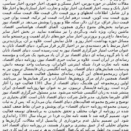
مقالات تحلیلی در حوزه بورس، اخبار مسکن و شهری، اخبار خودرو، اخبار سیاسی،
اخبار بانک و بیمه، اخبار اقتصادی، اخبار تولید و تجارت، اخبار استارتاپ‌ها و اخبار طلا
و ارز شامل: اطلاعات لحظهای و بروز قیمت دلار، قیمت طلا، قیمت سکه، قیمت
یورو، قیمت بیت کوین، قیمت درهم امارات، قیمت لیر ترکیه، قیمت یوان چین،
قیمت دینار عراق، نرخ ارز، دلار، سکه، طلا و یورو را پوشش می‌دهد. در اقتصاد نیوز
می‌توانید بخش‌های متنوع دیگری همچون، الفبای اقتصاد، هواشناسی اقتصاد،
ماشین زمان، ویژه نامه، وب‌گردی را نیز مشاهده نمایید. در بخش اخبار سایر
رسانه‌ها، داغ‌ترین و بروزترین اخبار سایر حوزه‌های دارای اهمیت و پرجستجو مانند
مسائل حوزه بهداشت، اخبار روز و... قابل نمایش است. علاوه بر آن، پربازدیدترین
اخبار مرتبط با هر دسته‌بندی نیز در اختیار کاربر قرار می‌گیرد. دنیای اقتصاد تابان به
عنوان صاحب امتیاز خبرگزاری اقتصاد نیوز به ثبت رسیده است. دنیای اقتصاد تابان
که با نام گروه رسانه ای دنیای اقتصاد نیز از آن یاد می‌شود یک شرکت و مؤسسه
رسانه‌ای در ایران است. علاوه بر سایت خبری اقتصاد نیوز، روزنامه دنیای اقتصاد،
هفته ‌نامه تجارت فردا، شبکه اینترنتی اکوایران، وب‌سایت واحد توسعه دانش،
وب‌سایت همایش‌های دنیای اقتصاد، روزنامه انگلیسی ‌زبان فایننشال تریبون نیز به
عنوان زیرمجموعه‌های این گروه رسانه‌ای مشغول فعالیت هستند. گروه دنیای
اقتصاد همچنین دارای مرکز پژوهش‌ها، انتشارات و مرکز همایش‌ها نیز می‌باشد.
اولین زیرمجموعه این هلدینگ، دنیای اقتصاد، از سال 1381 فعالیت خود را آغاز
کرده است. روزنامه فایننشال تریبیون، نیز به عنوان تنها روزنامه اقتصادی ایران
منتشر شده به زبان انگلیسی شناخته می‌شود. مدیر مسئول خبرگزاری اقتصاد نیوز
آقای علیرضا بختیاری، مدیرعامل شرکت دنیای اقتصاد تابان است. آقای بختیاری در
توضیح و تشریح مجموعه فعالیت‌های دنیای اقتصاد بیان می‌دارند که: پس از به ثبات
رسیدن مجموعه روزنامه «دنیای اقتصاد» برای پوشش و جبران نقاط ضعف کشف
شده در روزنامه از جهات مختلف و تحقق بخشیدن به برنامه‌های توسعه فعالیت
خود، تصمیم گرفته شد تا هفته نامه تجارت فردا در تیرماه سال 1391 راه‌اندازی
شود. این تصمیم بدلیل عدم برخورداری از پتانسیل ارائه مقالات، گزارش‌ها و
محتوای تحلیلی که از عمق بیشتری برخوردار هستند، در روزنامه دنیای اقتصاد اخذ
شده است. وی اظهار می‌کند که یک فعال اقتصادی به هر ترتیب در فرآیند کاری خود