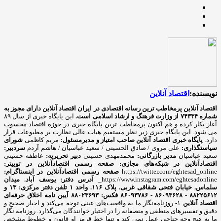
نویسنده:
اقتصاد آنلاین
اقتصاد آنلاین پرمخاطب ترین رسانه اقتصادی در ایران
اقتصاد آنلاین دارای مجوز به
شماره ۷۴۳۳۴ از وزارت فرهنگ و ارشاد اسلامی است.
این پایگاه خبری از سال ۸۹
آغاز بکار کرده و هم اکنون پرمخاطب ترین پایگاه خبری در حوزه اقتصاد محسوب
می شود. این پایگاه خبری زیر نظر مستقیم هیات عالی نظارت بر مطبوعات قرار
دارد.
پایگاه خبری اقتصاد آنلاین
صاحب امتیاز و مدیرمسئول:
مریم کاظمی
شورای
سیاستگذاری:
علی مروی / صادق الحسینی / سعید عباسیان / هاشم آردم
سردبیر:
سعید عباسیان
مدیر بازرگانی:
محمدمهدی حسینی
دبیر تحریریه:
عاطفه حسینی
اقتصادآنلاین در شبکه‌های مجازی:
صفحه رسمی اقتصادآنلاین در توییتر:
https://twitter.com/eghtesad_online
صفحه رسمی اقتصادآنلاین در اینستاگرام:
https://www.instagram.com/eghtesadonline_
آدرس دفتر: یوسف آباد. میدان
سلماس. خیابان فتحی شقاقی غربی. پلاک ۱۱۶. واحد ۱
تلفن دفتر مرکزی: ۱۳ و
۸۸۲۲۵۶۱۲ - ۸۶۰۹۳۶۲۸ - ۸۶۰۹۳۷۸۶ فکس: ۸۸۰۲۳۶۹۳
آیین نامه اخلاق حرفه‌ای
اقتصاد آنلاین
۱- روزنامه‌نگار ما به واقعیت‌های عینی توجه می‌کند و اخبار صحیح و
دقیق و تفسیرهای منطقی و منصفانه را در اختیار خوانندگان می‌گذارد. روزنامه نگار
ما به هیچ وجه جناحی عمل نمی کند و تنها خط قرمز او قانون و خطوط مشخص