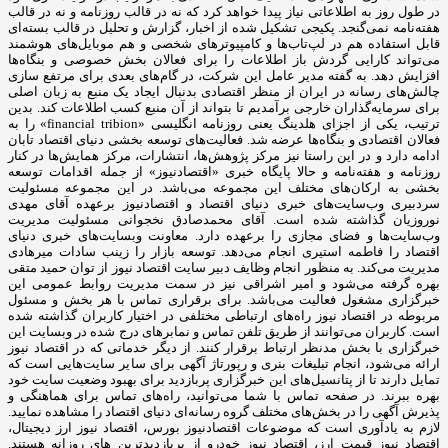
در طول روز به اطلاعاتی نیاز پیدا خواهد کرد که نه در قالب روزنامه و نه در قالب
هفته‌نامه نمی‌گنجد. پکیجی تشکیل شده از اخبار، گزارش و تحلیل در قالب بسته‌ای
قابل استفاده هم در لپ‌تاب‌ها و کامپیوترهای شخصی و هم موبایل‌های هوشمند
می‌تواند کارایی گردش باز اطلاعات را برای فعالان بخش خصوصی و بنگاه‌ها
افزایش دهد. به گفته مدیر عامل این شرکت، در گام‌های بعدی برای مرتفع سازی
چالش‌های رسانه در ایران از منظر اقتصادی بدنبال ایجاد یک منبع به زبان اصلی
برای سرمایه‌گذاران خارجی برآمدیم تا بتواند از آن منبع کسب اطلاعات کند. بدین
ترتیب، یکی از اجزای هلدینگ یعنی روزنامه انگلیسی «financial tribion» را به
فعالان اقتصادی و بنگاه‌ها عرضه شد. فعالیت‌های توسعه بخشی دنیای اقتصاد تابان
ادامه دارد و در این راستا نیز مرکز پژوهش‌ها، انتشارات، مرکز همایش‌ها در کنار
روزنامه و هفته‌نامه و حالا پایگاه خبری «اقتصادنیوز» از جمله اقدامات توسعه
بخشی به ارکان‌های مختلف این مجموعه می‌باشد. در این مجموعه مسئولیت
سردبیری وب‌سایت‌های خبری دنیای اقتصاد و اقتصادنیوز برعهده آقای مهدی
نوروزیان گذاشته شده است. آقای محمدصادق نخجوانی مسئولیت مدیریت
وب‌سایت‌ها و فضای مجازی را برعهده دارد. معاونت وبسایت‌های خبری دنیای
اقتصاد را فاطمه استیری انجام می‌دهد. توسعه بازار را زینب سادات میرهادی
مدیریت می‌کند. به منظور انجام وظایف دبیر سایت اقتصاد نیوز از توان حمید متقی
بهره گرفته می‌شود و امیر اشراقی نیز در سمت مدیریت روابط عمومی این
خبرگزاری مشغول فعالیت می‌باشد. برای برقراری تماس با هر بخش و مسئول
مربوطه در اقتصاد نیوز راه‌های ارتباطی مختلفی در اختیار کاربران گذاشته شده
است. کاربران می‌توانند از طریق تلفن تماس و نمابرهای درج شده در وبسایت این
خبرگزاری با بخش مدنظر ارتباط برقرار کنند. از دیگر خدماتی که در اقتصاد نیوز
ارائه می‌شود، انجام تبلیغات بنری و رپورتاژ آگهی برای سایر سایت‌هایی است که
تمایل دارند تا از پتانسیل‌های این خبرگزاری پربازدید برای بهبود وضعیت سایت خود
بهره ببرند. در صفحه تماس با شما می‌توانید، راه‌های تماس برای هماهنگی و
پذیرش آگهی را در بخش‌های مختلف گروه رسانه‌ای دنیای اقتصاد را مشاهده نمایید.
لازم به یادآوری است که موضوعات اقتصادنیوز بورس، اقتصاد نیوز ارز دیجیتال،
اقتصاد نیوز قیمت ارز، اقتصاد نیوز خودرو از پربازدیدترین های روزانه هستند.