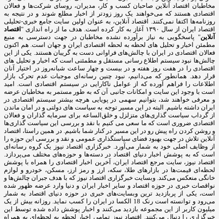
مخاطبان اقتصاد آنلاین صاحبان کسب و کار، مدیران، روسای شرکت‌ها و فعالان
اقتصادی هستند که می‌خواهند یک روز زودتر از اخبار مطلع شوند و در نتیجه به
روزنامه‌ها اکتفا نمی‌کنند. اقتصاد آنلاین، به عنوان اولین سایت جامع خبری-تحلیلی
اقتصاد ایران از سال ۱۳۹۰ آغاز به کار کرده است. هدف ما از راه اندازی "
اقتصاد
آنلاین
" پاسخگویی به نیاز برآورده نشده مخاطبان در جهت دسترسی به منبع
مطمئن اخبار و تحلیل های لحظه به لحظه اقتصادی ایران و جهان است. هم اکنون
فعالان اقتصادی در ایران با چالش‌های فراوانی دست به گریبان هستند. یکی از این
چالش‌ها نبود سیستم اطلاع رسانی مستقل و مطمئنی است که اخبار و تحلیل های
اقتصادی را در هفت روز هفته و در بیست و چهار ساعت شبانه‌روز در اختیار آنان
قرار دهد. همانطور که می‌دانیم، نبود چنین رسانه‌ای موجبات عدم تحرک بازار
اطلاعات را فراهم آورده که از عوامل ناکارایی در سیستم اقتصادی است. امید
است با وجود این سایت و امکانات جانبی آن که به طور مستمر به مخاطبان عرضه
و معرفی خواهند شد، بتوانیم سهمی در پویایی هرچه بیشتر سیستم اقتصادی در
ایران داشته باشیم. البته در این مسیر توجه به سیاست های دولتی و در امان ماندن
از گرداب سیاست گذاری‌های متزلزل و خلق‌الساعه برای سرمایه گذاران و فعالان
اقتصادی ضروری است که ما سعی می کنیم با نقد و بررسی این سیاست گذاری‌ها
و روشن کردن راه پیش رو در این مسیر در کنار شما باشیم. در همین راستا، اقتصاد
آنلاین تلاش در جهت بهبود فضای سیاستگذاری عمومی و نقد و بررسی این حوزه را
از وظایف اصلی خود به شمار می‌آورد. خبرگزاری اقتصاد نیوز یک گروه رسانه‌ای
است که به پوشش اخبار دنیای اقتصاد در دسته‌ها و حوزه‌های مختلف می‌پردازد.
اقتصاد نیوز، سایت مرجع اقتصاد ایران، آخرین اخبار اقتصادی را همراه با پوشش
لحظه‌ای قیمت‌ها در بازارهای طلا، سکه، ارز و رمز ارز، مسکن، خودرو و لوازم
خانگی منعکس می‌کند. وبسایت خبرگزاری اقتصاد نیوز که با هدف جبران چالش‌ها و
نواقصات خبری در حوزه اقتصاد و سایر اخبار ایران و دنیا وارد عرضه ظهور شده
است، یکی از پربازدید ترین وبسایت‌های خبری در حوزه دنیای اقتصاد به شمار
می‌رود و توانسته است رنک 18 الکسا در ایران را کسب نماید. روزانه بیش از یک
میلیون کاربر از این مجموعه بازدید می‌کنند و اخبار پوشش داده شده توسط این
خبرگزاری را دنبال می‌کنند. اقتصاد نیوز تمامی اخبار لحظه به لحظه‌ای به همراه