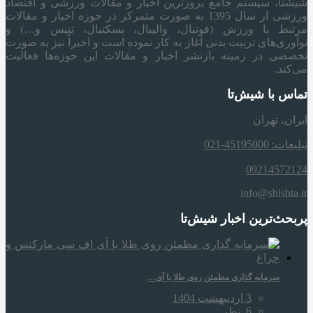
شیشتا، سیستم جامع بروزترین اخبار و مقالات ورزشی و اقتصاد
ورزشی از سال 1395 به صورت متمرکز در حوزه اخبار و مقالات
مرتبط با ورزش (فوتبال، والیبال، بسکتبال، تنیس و…) و
نوآوری‌های تربیت بدنی آغاز به کار نموده است و اخیراً نیز به صورت
تخصصی در زمینه بازنشر اخبار و مقالات این حوزه‌ها فعالیت
می‌کند.
تماس با شیش‌تا
ایران، تهران
تبلیغات: 45195000-021
09214572124
info@shishta.ir
پربحث‌ترین اخبار شیش‌تا
سرمایه‌ گذاری مطمئن روی طلا با آی…
3 اردیبهشت 1404
6
نظر