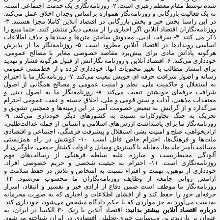
شده توسط مقام معظم رهبری است. ۲- روزنامه‌نگاری یک خدمت اجتماعی است،
نه یک فعالیت بازرگانی و روزنامه‌نگار همواره براساس وجدان اخلاق عمل می‌کند.
در این راستا بخش خبر و بخش بازرگانی در اقتصاد آنلاین کاملا مجزا هستند. ۳-
روزنامه‌نگاران اقتصاد آنلاین اگر اخباری را از منبعی دیگر منتشر کنند، حتما منبع را
ذکر می کنند. ۴- سرقت ادبی، مخدوش ساختن متن‌ها و سندها و حذف اطلاعات
اساسی رویدادها در اقتصاد آنلاین مطرود است. ۵- روزنامه‌نگار ما از پذیرش
هرگونه پاداش مادی برای پیش‌برد مقاصد خصوصی مغایر با مصالح عمومی،
خودداری می‌کند. ۶- اقتصاد آنلاین و روزنامه نگارانش از قبول هرگونه فشار و تهدید
برای انتشار مطالب یا تغییر محتویات آنها، خودداری کرده و از خط‌مشی عمومی
رسانه و اصول شرافت حرفه ای خویش تبعیت می‌کند. ۷- روزنامه‌نگار ما با احترام
به استقلال و حاکمیت ملی، نظم و امنیت عمومی و مصالح همگانی از اصول
شرافت حرفه‌ای خویشتن تبعیت می‌کند. ۸- روزنامه‌نگار ما به اصول دینی و
معتقدات مذهبی، آداب و سنن قومی و ملی، اخلاق حسنه و عفت عمومی احترام
می‌گذارد و از گرایش به تبعیض خصومت آمیز در این زمینه‌ها و همچنین تشویق و
تحریک به جنگ تجاوزکارانه نسبت به کشورهای دیگر خودداری می‌کند. ۹-
روزنامه‌نگار ما برای پاسداشت ارزش‌های اسلامی و انسانی از جمله عدالت‌طلبی،
آزادیخواهی، صلح و امنیت بشر، استقلال و پیشرفت فرهنگی، اجتماعی و اقتصادی
ملت‌ها و فرهنگ‌ها، احترام خاص قائل است. ۱۰- کوشش در راه همزیستی
مسالمت‌آمیز ملت‌ها، مقابله با گسترش وسایل و ادوات کشتار جمعی، جلوگیری از
آلودگی محیط‌زیست و مبارزه علیه سلطه فرهنگی از رسالت‌های مهم
روزنامه‌نگاری است. ۱۱- احترام به حیثیت شخصی و حریم خصوصی افراد،
خودداری از توهین، تهمت و افتراء نسبت به اشخاص و تلاش در حفظ سلامت و
آرامش روانی جامعه از وظایف روزنامه‌نگاران ما محسوب می‌شود. ۱۲-
روزنامه‌نگار ما موظف است ضمن دفاع از آزادی خبر و تفسیر و انتقاد، اسرار
حرفه‌ای خود را حفظ کند و از افشای اطلاعات و اخباری که به صورت محرمانه
به‌دست می‌آورد به جز مواردی که با حکم دادگاه مشخص می‌شود، خودداری کند.
درباره اقتصاد آنلاین بیشتر بدانید:
اقتصاد آنلاین با رنک ۳۰ الکسا در ایران، به
عنوان پر بازدیدترین وب‌سایت خبری-تحلیلی اقتصادی در ایران شناخته می‌شود.