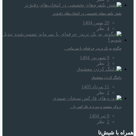
نقش پلتفرم‌های تخصصی در انتخاب‌های دقیق‌تر
20 بهمن 1404
4
نظر
چگونه به یک تریدر حرفه‌ای با سرمایه…
9 شهریور 1404
3
نظر
دلتنگ کردن معشوق
11 مرداد 1405
2
نظر
بروکر معتمد و دوره‌ ی فارکس با…
9 تیر 1404
2
نظر
همراه‌ با شیش‌تا