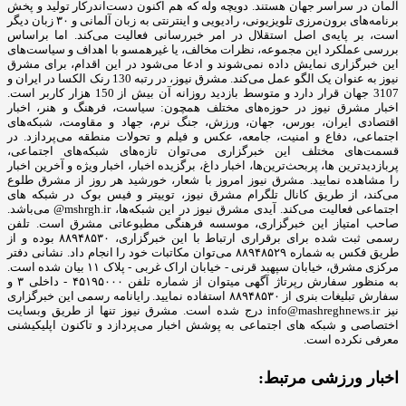
آلمان در سراسر جهان هستند. دویچه ‌وله که هم اکنون دست‌اندرکار تولید و پخش
برنامه‌های برون‌مرزی تلویزیونی، رادیویی و اینترنتی به زبان آلمانی و ۳۰ زبان‌ دیگر
است، بر پایه‌ی اصل استقلال در امر خبررسانی فعالیت می‌کند. اما براساس
بررسی عملکرد این مجموعه، نظرات مخالف، یا غیرهمسو با اهداف و سیاست‌های
این خبرگزاری نمایش داده نمی‌شوند و ادعا می‌شود در این اقدام، برای مشرق
نیوز به عنوان یک الگو عمل می‌کند. مشرق نیوز، در رتبه 130 رنک الکسا در ایران و
3107 جهان قرار دارد و متوسط بازدید روزانه آن بیش از 150 هزار کاربر است.
اخبار مشرق نیوز در حوزه‌های مختلف همچون: سیاست، فرهنگ و هنر، اخبار
اقتصادی ایران، بورس، جهان، ورزش، جنگ نرم، جهاد و مقاومت، شبکه‌های
اجتماعی، دفاع و امنیت، جامعه، عکس و فیلم و تحولات منطقه می‌پردازد. در
قسمت‌های مختلف این خبرگزاری می‌توان تازه‌های شبکه‌های اجتماعی،
پربازدیدترین ها، پربحث‌ترین‌ها، اخبار داغ، برگزیده اخبار، اخبار ویژه و آخرین اخبار
را مشاهده نمایید. مشرق نیوز امروز با شعار، خورشید هر روز از مشرق طلوع
می‌کند، از طریق کانال تلگرام مشرق نیوز، توییتر و فیس بوک در شبکه های
اجتماعی فعالیت می‌کند. آیدی مشرق نیوز در این شبکه‌ها، mshrgh.ir@ می‌باشد.
صاحب امتیاز این خبرگزاری، موسسه فرهنگی مطبوعاتی مشرق است. تلفن
رسمی ثبت شده برای برقراری ارتباط با این خبرگزاری، ۸۸۹۴۸۵۳۰ بوده و از
طریق فکس به شماره ۸۸۹۴۸۵۲۹ می‌توان مکاتبات خود را انجام داد. نشانی دفتر
مرکزی مشرق، خیابان سپهبد قرنی - خیابان اراک غربی - پلاک ۱۱ بیان شده است.
به منظور سفارش رپرتاژ آگهی میتوان از شماره تلفن ۴۵۱۹۵۰۰۰ - داخلی ۳ و
سفارش تبلیغات بنری از ۸۸۹۴۸۵۳۰ استفاده نمایید. رایانامه رسمی این خبرگزاری
نیز info@mashreghnews.ir درج شده است. مشرق نیوز تنها از طریق وبسایت
اختصاصی و شبکه های اجتماعی به پوشش اخبار می‌پردازد و تاکنون اپلیکیشنی
معرفی نکرده است.
اخبار ورزشی مرتبط: