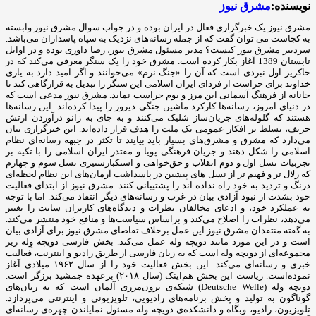
نویسنده:
مشرق نیوز
مشرق نیوز یک خبرگزاری فعال در ایران بوده و در جواب سوال مشرق نیوز وابسته
به کجاست می توان گفت که از جمله رسانه‌های نزدیک به سپاه پاسداران می‌باشد.
سردبیر مشرق نیوز کیست؟ مدیر مسئول مشرق نیوز، رضا داوری بوده و در اوایل
تابستان 1389 آغاز بکار کرده است. مشرق خود را یک سنگر معرفی می‌کند که در
خاکریز اول نبردی است که آن را «جنگ نرم» می‌خوانند و اگر امید دارد به یاری
خداوند برای حراست از فردای ایران اسلامی این سنگر را تبدیل به قرارگاهی کند تا
جانانه از فرهنگ آسمانی این مرز و بوم حراست نماید. مشرق نیوز مدعی است که
در دنیای امروز، رسانه‌ها کارکرد ماشین جنگی دیروز را پیدا کرده‌اند. این رسانه‌ها
هستند که گلوله‌های جریان‌ساز شلیک می‌کنند و به جای به زانو درآوردن ارتش
حریف، تسلط بر افکار عمومی یک ملت را هدف قرار داده‌اند. این خبرگزاری بیان
می‌دارد که مشرق و مشرق‌های بسیار باید بیایند تا تکثر در جبهه رسانه‌ای نظام
اسلامی را شکل دهند و جریان فرهنگی پویا و مقتدر ایران اسلامی را با تکیه بر
تجربیات نسل اول و دوم انقلاب و حق‌خواهی و استکبارستیزی نسل سوم و چهارم
که زلال تر و فهیم تر از نسل های پیشین در پاسداشت آرمان‌های این نظام لحظه‌ای
درنگ و تردید به خود راه نداده اند را پشتیبانی کنند. مشرق نیوز از ابتدای فعالیت
خود بشدت از نبود آزادی بیان در غرب و رسانه‌های دیگر انتقاد می‌کند. اما با توجه
به عملکرد خود، و ادعای مخالفان نظرات و دیدگاه‌های کاربران سایت را تغییر
می‌دهد، نظرات را اصلاح می‌کند و براساس سیاست‌ها و منافع خود منتشر می‌کند.
به گفته منتقدان مشرق نیوز این عمل برخلاف تقاضای مشرق نیوز برای آزادی بیان
است و در این مورد مانند دویچه وله عمل می‎‌کند. بخش فارسی دویچه وِله زیر
مجموعه‌ای از دویچه وله است که به زبان فارسی از طریق رادیو و اینترنت، فعالیت
خبری و رسانه‌ای می‌کند. این بخش فعالیت خود را از سال ۱۹۶۲ میلادی آغاز
نموده‌است. ریاست این بخش هم‌اینک (سال ۲۰۱۸) برعهده جمشید برزگر است.
دویچه ‌وله (Deutsche Welle) شبکه‌ی برون‌مرزی آلمان است که به زبان‌های
گوناگون به تولید و پخش برنامه‌های رادیویی، تلویزیونی و اینترنتی می‌پردازد.
تلویزیون، رادیو، وبگاه و دانشکده‌ی دویچه ‌وله مسئول نمایاندن چهره‌ی رسانه‌ای