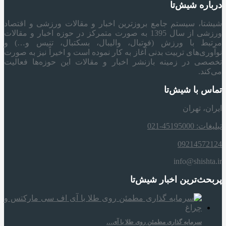
درباره شیش‌تا
شیشتا، سیستم جامع بروزترین اخبار و مقالات ورزشی و اقتصاد
ورزشی از سال 1395 به صورت متمرکز در حوزه اخبار و مقالات
مرتبط با ورزش (فوتبال، والیبال، بسکتبال، تنیس و…) و
نوآوری‌های تربیت بدنی آغاز به کار نموده است و اخیراً نیز به صورت
تخصصی در زمینه بازنشر اخبار و مقالات این حوزه‌ها فعالیت
می‌کند.
تماس با شیش‌تا
ایران، تهران
تبلیغات: 45195000-021
09214572124
info@shishta.ir
پربحث‌ترین اخبار شیش‌تا
سرمایه‌ گذاری مطمئن روی طلا با آی…