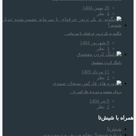
20 بهمن 1404
4
نظر
چگونه به یک تریدر حرفه‌ای با سرمایه…
9 شهریور 1404
3
نظر
دلتنگ کردن معشوق
11 مرداد 1405
2
نظر
بروکر معتمد و دوره‌ ی فارکس با…
9 تیر 1404
2
نظر
همراه‌ با شیش‌تا
شیش‌تا
درباره شیشتا؛ مجله ورزش و تربیت بدنی