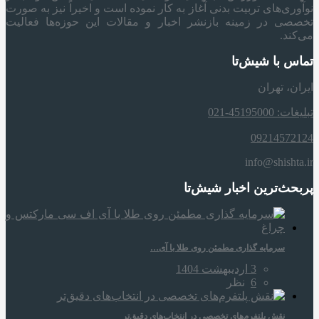
نوآوری‌های تربیت بدنی آغاز به کار نموده است و اخیراً نیز به صورت
تخصصی در زمینه بازنشر اخبار و مقالات این حوزه‌ها فعالیت
می‌کند.
تماس با شیش‌تا
ایران، تهران
تبلیغات: 45195000-021
09214572124
info@shishta.ir
پربحث‌ترین اخبار شیش‌تا
سرمایه‌ گذاری مطمئن روی طلا با آی…
3 اردیبهشت 1404
6
نظر
نقش پلتفرم‌های تخصصی در انتخاب‌های دقیق‌تر