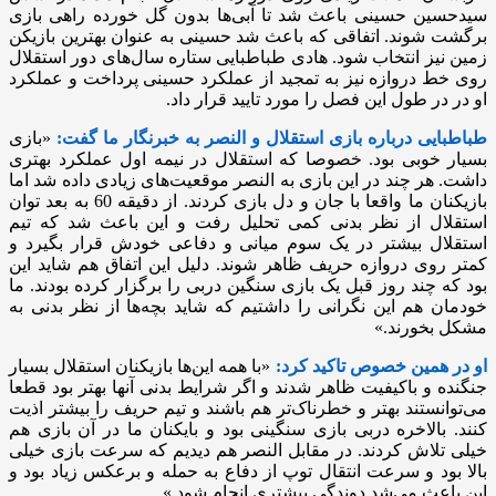
سیدحسین حسینی باعث شد تا آبی‌ها بدون گل خورده راهی بازی
برگشت شوند. اتفاقی که باعث شد حسینی به عنوان بهترین بازیکن
زمین نیز انتخاب شود. هادی طباطبایی ستاره سال‌های دور استقلال
روی خط دروازه نیز به تمجید از عملکرد حسینی پرداخت و عملکرد
او در در طول این فصل را مورد تایید قرار داد.
طباطبایی درباره بازی استقلال و النصر به خبرنگار ما گفت:
«بازی
بسیار خوبی بود. خصوصا که استقلال در نیمه اول عملکرد بهتری
داشت. هر چند در این بازی به النصر موقعیت‌های زیادی داده شد اما
بازیکنان ما واقعا با جان و دل بازی کردند. از دقیقه 60 به بعد توان
استقلال از نظر بدنی کمی تحلیل رفت و این باعث شد که تیم
استقلال بیشتر در یک سوم میانی و دفاعی خودش قرار بگیرد و
کمتر روی دروازه حریف ظاهر شوند. دلیل این اتفاق هم شاید این
بود که چند روز قبل یک بازی سنگین دربی را برگزار کرده بودند. ما
خودمان هم این نگرانی را داشتیم که شاید بچه‌ها از نظر بدنی به
مشکل بخورند.»
او در همین خصوص تاکید کرد:
«با همه این‌ها بازیکنان استقلال بسیار
جنگنده و باکیفیت ظاهر شدند و اگر شرایط بدنی آنها بهتر بود قطعا
می‌توانستند بهتر و خطرناک‌تر هم باشند و تیم حریف را بیشتر اذیت
کنند. بالاخره دربی بازی سنگینی بود و بایکنان ما در آن بازی هم
خیلی تلاش کردند. در مقابل النصر هم دیدیم که سرعت بازی خیلی
بالا بود و سرعت انتقال توپ از دفاع به حمله و برعکس زیاد بود و
این باعث می‌شد دوندگی بیشتری انجام شود.»