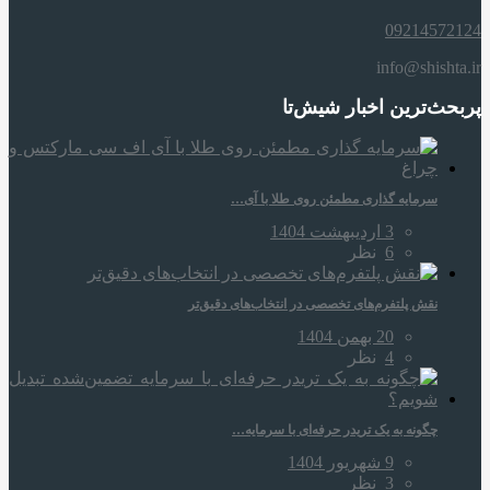
09214572124
info@shishta.ir
پربحث‌ترین اخبار شیش‌تا
سرمایه‌ گذاری مطمئن روی طلا با آی…
3 اردیبهشت 1404
6
نظر
نقش پلتفرم‌های تخصصی در انتخاب‌های دقیق‌تر
20 بهمن 1404
4
نظر
چگونه به یک تریدر حرفه‌ای با سرمایه…
9 شهریور 1404
3
نظر