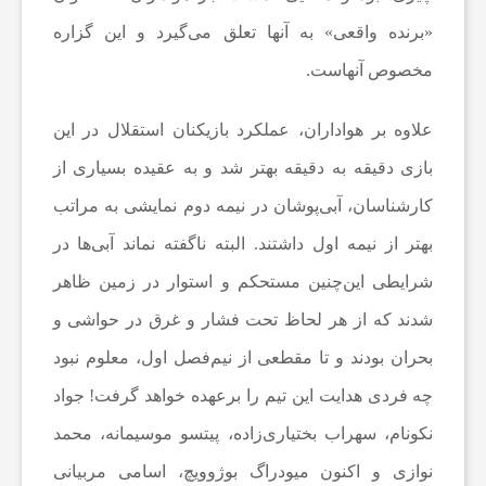
«برنده واقعی» به آنها تعلق می‌گیرد و این گزاره
ع
مخصوص آنهاست.
ا
علاوه بر هواداران، عملکرد بازیکنان استقلال در این
بازی دقیقه به دقیقه بهتر شد و به عقیده بسیاری از
ت
کارشناسان، آبی‌پوشان در نیمه دوم نمایشی به مراتب
بهتر از نیمه اول داشتند. البته ناگفته نماند آبی‌ها در
و
شرایطی این‌چنین مستحکم و استوار در زمین ظاهر
ر
شدند که از هر لحاظ تحت فشار و غرق در حواشی و
بحران بودند و تا مقطعی از نیم‌فصل اول، معلوم نبود
ز
چه فردی هدایت این تیم را برعهده خواهد گرفت! جواد
نکونام، سهراب بختیاری‌زاده، پیتسو موسیمانه، محمد
ش
نوازی و اکنون میودراگ بوژوویچ، اسامی مربیانی