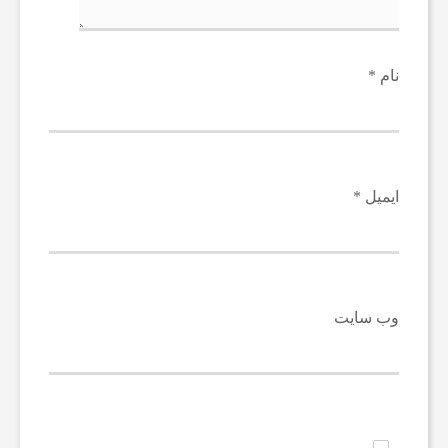
ر
نام
*
ش
ت
ایمیل
*
ه‌
ه
وب‌ سایت
ا
ی