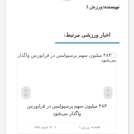
نویسنده:
ورزش 3
ب
ا
اخبار ورزشی مرتبط:
ر
و
ر
ز
۴۸۳ میلیون سهم پرسپولیس در فرابورس
رو
واگذار می‌شود
58 اینچ با قیمتی ک
ش
ورزش 3
16 اسفند 1403