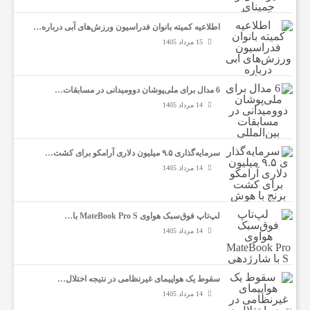
اطلاعیه کمیته بانوان فدراسیون ورزش‌های آبی درباره…
ی
15 مرداد 1405
ه
6 مدال برای ملی‌پوشان دوومیدانی در مسابقات…
14 مرداد 1405
،
سرمایه‌گذاری ۹.۵ میلیون دلاری آرامکو برای کشت…
پ
14 مرداد 1405
ز
لپ‌تاپ فوق‌سبک هواوی MateBook Pro S با…
14 مرداد 1405
ش
سقوط یک هواپیمای غیرنظامی در نتیجه اختلال…
ک
14 مرداد 1405