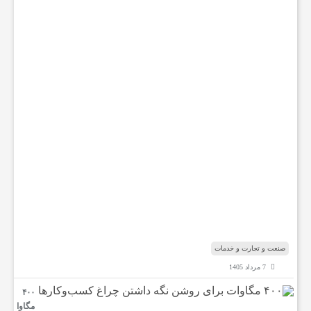
ا
ض
د
ر
ب
ا
ر
ه
ب
ا
ب‌
ا
ل
م
ن
د
ب
صنعت و تجارت و خدمات
7 مرداد 1405
۴۰۰
مگاوا