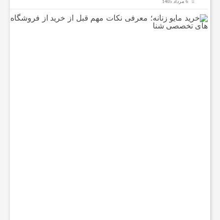
6 مرداد 1405
خ
ر
ی
د
م
ا
ی
و
ز
ن
ا
ن
ه
؛
م
ع
ر
ف
ی
ن
ک