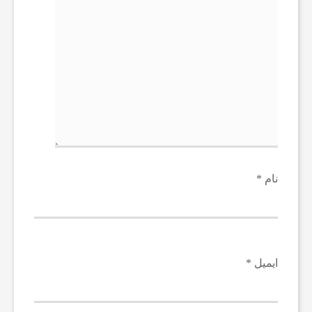
ا
ن
ا
خ
نام
*
ب
ا
ایمیل
*
ر