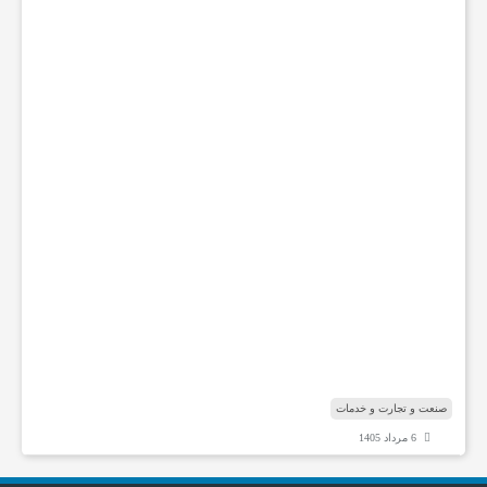
ف
ر
و
ش
گ
ا
ه
ه
ا
ی
ت
خ
ص
ص
ی
ش
ن
ا
صنعت و تجارت و خدمات
6 مرداد 1405