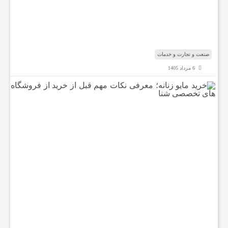
ن
ر
س
ن
ی
د
صنعت و تجارت و خدمات
ع
6 مرداد 1405
خ
ت
ر
ی
د
و
م
ا
ی
خ
و
ز
ن
د
ا
ن
ه
م
؛