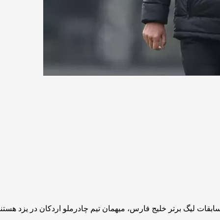
ات لیگ برتر خلیج فارس، میهمان تیم چادرملو اردکان در یزد هستند