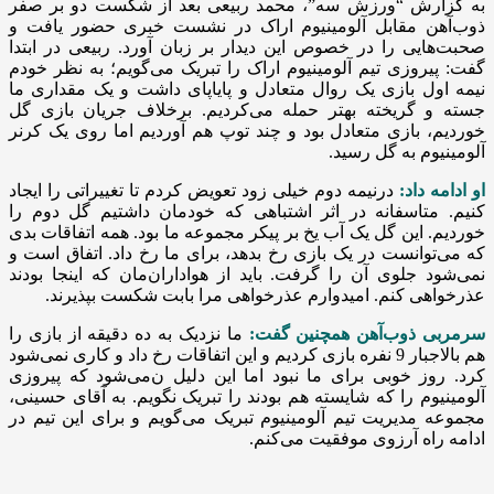
به گزارش “ورزش سه”، محمد ربیعی بعد از شکست دو بر صفر
ذوب‌آهن مقابل آلومینیوم اراک در نشست خبری حضور یافت و
صحبت‌هایی را در خصوص این دیدار بر زبان آورد. ربیعی در ابتدا
گفت: پیروزی تیم آلومینیوم اراک را تبریک می‌گویم؛ به نظر خودم
نیمه اول بازی یک روال متعادل و پایاپای داشت و یک مقداری ما
جسته و گریخته بهتر حمله ‌می‌کردیم. برخلاف جریان بازی گل
خوردیم، بازی متعادل بود و چند توپ هم آوردیم اما روی یک کرنر
آلومینیوم به گل رسید.
او ادامه داد:
درنیمه دوم خیلی زود تعویض کردم تا تغییراتی را ایجاد
کنیم. متاسفانه در اثر اشتباهی که خودمان داشتیم گل دوم را
خوردیم. این گل یک آب یخ بر پیکر مجموعه ما بود. همه اتفاقات بدی
که ‌می‌توانست در یک بازی رخ بدهد، برای ما رخ داد. اتفاق است و
نمی‌شود جلوی آن را گرفت. باید از هواداران‌مان که اینجا بودند
عذرخواهی کنم. امیدوارم عذرخواهی مرا بابت شکست بپذیرند.
سرمربی ذوب‌آهن همچنین گفت:
ما نزدیک به ده دقیقه از بازی را
هم بالاجبار 9 نفره بازی کردیم و این اتفاقات رخ داد و کاری نمی‌شود
کرد. روز خوبی برای ما نبود اما این دلیل ن‌می‌شود که پیروزی
آلومینیوم را که شایسته هم بودند را تبریک نگویم. به آقای حسینی،
مجموعه مدیریت تیم آلومینیوم تبریک ‌می‌گویم و برای این تیم در
ادامه راه آرزوی موفقیت ‌می‌کنم.