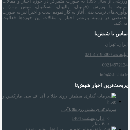
ورزشی از سال 1395 به صورت متمرکز در حوزه اخبار و مقالات
مرتبط با ورزش (فوتبال، والیبال، بسکتبال، تنیس و…) و
نوآوری‌های تربیت بدنی آغاز به کار نموده است و اخیراً نیز به صورت
تخصصی در زمینه بازنشر اخبار و مقالات این حوزه‌ها فعالیت
می‌کند.
تماس با شیش‌تا
ایران، تهران
تبلیغات: 45195000-021
09214572124
info@shishta.ir
پربحث‌ترین اخبار شیش‌تا
سرمایه‌ گذاری مطمئن روی طلا با آی…
3 اردیبهشت 1404
6
نظر