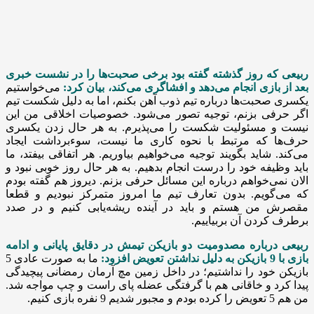
ربیعی که روز گذشته گفته بود برخی صحبت‌ها را در نشست خبری
بعد از بازی انجام ‌می‌دهد و افشاگری ‌می‌کند، بیان کرد:
می‌خواستیم
یکسری صحبت‌ها درباره تیم ذوب آهن بکنم، اما به دلیل شکست تیم
اگر حرفی بزنم، توجیه تصور می‌شود. خصوصیات اخلاقی من این
نیست و مسئولیت شکست را ‌می‌پذیرم. به هر حال زدن یکسری
حرف‌ها که مرتبط با نحوه کاری ما نیست، سوءبرداشت ایجاد
‌می‌کند. شاید بگویند توجیه ‌می‌خواهیم بیاوریم. هر اتفاقی بیفتد، ما
باید وظیفه خود را درست انجام بدهیم. به هر حال روز خوبی نبود و
الان نمی‌خواهم درباره این مسائل حرفی بزنم. دیروز هم گفته بودم
که ‌می‌گویم. بدون تعارف تیم ما امروز متمرکز نبودیم و قطعا
مقصرش من هستم و باید در آینده ریشه‌یابی کنیم و در صدد
برطرف کردن آن بربیاییم.
ربیعی درباره مصدومیت دو بازیکن تیمش در دقایق پایانی و ادامه
بازی با 9 بازیکن به دلیل نداشتن تعویض افزود:
ما به صورت عادی 5
بازیکن خود را نداشتیم؛ در داخل زمین مچ آرمان رمضانی پیچیدگی
پیدا کرد و خاقانی هم با گرفتگی عضله پای راست و چپ مواجه شد.
من هم 5 تعویض را کرده بودم و مجبور شدیم 9 نفره بازی کنیم.