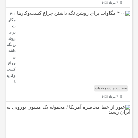
7 مرداد 1405
۴۰۰
ن
مگاوا
ت
برای
ع
روش
ن نگه
داشت
ت
ن
چراغ
کسب‌
و
وکار‌ه
ا
صنعت و تجارت و خدمات
خ
7 مرداد 1405
ع
د
ب
و
ر
م
ا