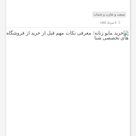
ی
د
صنعت و تجارت و خدمات
6 مرداد 1405
خ
ر
ی
د
م
ا
ی
و
ز
ن
ا
ن
ه
؛
م
ع
ر