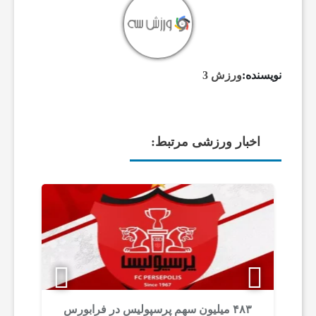
ف
و
نویسنده:
ورزش 3
ت
ب
اخبار ورزشی مرتبط:
ا
ل
ج
ه
۴۸۳ میلیون سهم پرسپولیس در فرابورس
رو