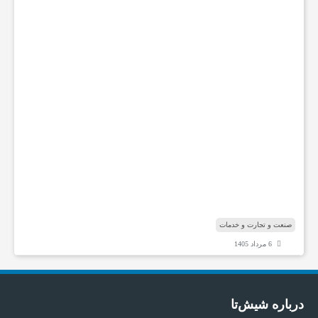
ش
گ
ا
ه
ه
ا
ی
ت
خ
ص
ص
ی
ش
ن
ا
صنعت و تجارت و خدمات
6 مرداد 1405
درباره شیش‌تا