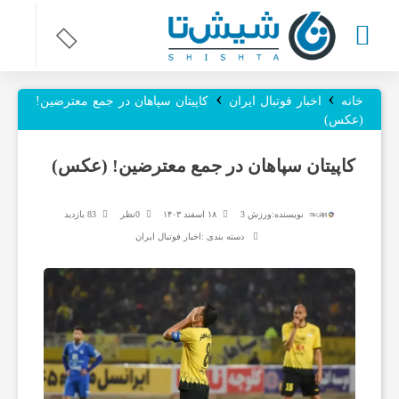
›
›
ر
خانه
اخبار فوتبال ایران
کاپیتان سپاهان در جمع معترضین!
(عکس)
و
کاپیتان سپاهان در جمع معترضین! (عکس)
ز
نویسنده:
ورزش 3
۱۸ اسفند ۱۴۰۳
0نظر
83 بازدید
دسته بندی :
اخبار فوتبال ایران
ن
ا
م