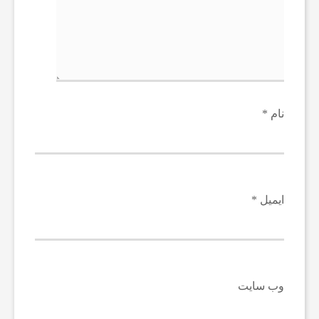
ف
و
ت
نام
*
س
ا
ایمیل
*
ل
ا
وب‌ سایت
خ