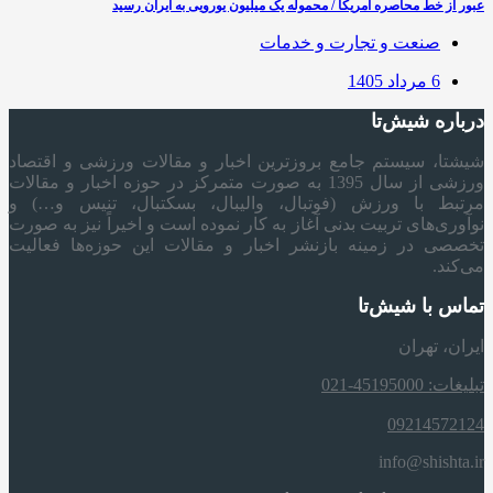
عبور از خط محاصره آمریکا / محموله یک میلیون یورویی به ایران رسید
صنعت و تجارت و خدمات
6 مرداد 1405
درباره شیش‌تا
شیشتا، سیستم جامع بروزترین اخبار و مقالات ورزشی و اقتصاد
ورزشی از سال 1395 به صورت متمرکز در حوزه اخبار و مقالات
مرتبط با ورزش (فوتبال، والیبال، بسکتبال، تنیس و…) و
نوآوری‌های تربیت بدنی آغاز به کار نموده است و اخیراً نیز به صورت
تخصصی در زمینه بازنشر اخبار و مقالات این حوزه‌ها فعالیت
می‌کند.
تماس با شیش‌تا
ایران، تهران
تبلیغات: 45195000-021
09214572124
info@shishta.ir