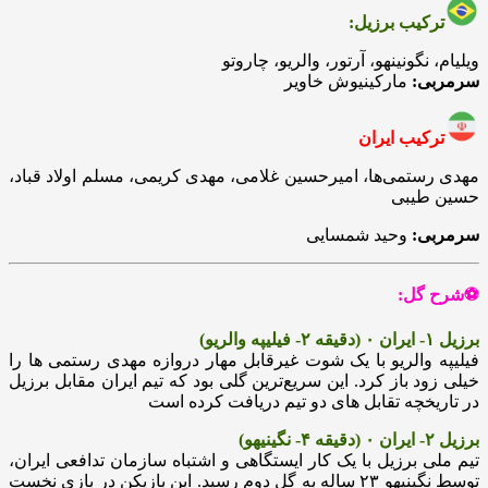
ترکیب برزیل:
ویلیام، نگونینهو، آرتور، والریو، چاروتو
سرمربی:
مارکینیوش خاویر
ترکیب ایران
مهدی رستمی‌ها، امیرحسین غلامی، مهدی کریمی، مسلم اولاد قباد،
حسین طیبی
سرمربی:
وحید شمسایی
⚽شرح گل:
برزیل ۱- ایران ۰ (دقیقه ۲- فیلیپه والریو)
فیلیپه والریو با یک شوت غیرقابل مهار دروازه مهدی رستمی ها را
خیلی زود باز کرد. این سریع‌ترین گلی بود که تیم ایران مقابل برزیل
در تاریخچه تقابل های دو تیم دریافت کرده است
برزیل ۲- ایران ۰ (دقیقه ۴- نگینیهو)
تیم ملی برزیل با یک کار ایستگاهی و اشتباه سازمان تدافعی ایران،
توسط نگینیهو ۲۳ ساله به گل دوم رسید. این بازیکن در بازی نخست