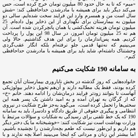
«میم» که تا به حال حدود 80 میلیون تومان خرج کرده است، حس
می‌کند دیگر باید برای همیشه با مادرشدن خداحافظی کند: «شش
سال است من و همسرم وارد این فرایند سخت شده‌ایم. سالی دو
میلیون به بیمارستان برای نگهداری از این ذخایر پول داده‌ام. 25
میلیون تومان هزینه تخمک‌کشی یا همان پانچرکردن شده است. آن
هم نه 25 میلیون تومان امروز، در سال 98 این پول را پرداخت
کردیم. همه پس‌اندازمان را برای این هدف گذاشتیم. حالا ولی
می‌بینیم که نه‌تنها قدمی جلو نرفته‌ام بلکه انگار عقب‌گردی
وحشتناک داشته‌ام، شاید باید برای همیشه با مادر‌شدن حداحافظی
کنم».
به سامانه 190 شکایت می‌کنیم
خانواده‌هایی که روز گذشته در بخش ناباروری بیمارستان آبان تجمع
کرده بودند، فقط یک مطالبه دارند و آن‌هم تحویل ذخایر بیولوژیکی
آنهاست تا بتوانند زودتر فرایند درمان‌شان را ادامه دهند. خانم «خ»
که از گرگان به تهران آمده و به امید داشتن یک پسر همه این
سختی‌ها را تحمل کرده است، می‌گوید به‌جز طرح شکایت در نیروی
انتظامی و پیگیری حقوقی از طریق دادگاه و دادسرا، باید به سامانه
190 که یک خط تلفنی برای رسیدگی به شکایات و سؤالات مرتبط با
وزارت بهداشت است نیز شکایت کنند: «خوشبختانه ما یک دختر دیگر
هم داریم و این‌طور نیست که طعم بچه‌دار‌شدن را نچشیده باشیم،
اما بیشتر این زنان و مردانی که اینجا می‌بینید اصلا بچه ندارند و با