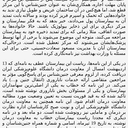
پایان مهلت اجاره، همکاری‌شان به‌ عنوان جنین‌شناس با این مرکز
قطع شد، اما هیچ‌کس در آن ساختمان عریض و طویل نیازی ندید به
خانواده‌هایی که تخمک و اسپرم فریز کرده بودند و سالانه بابت تمدید
آن به بیمارستان پول می‌دادند، خبر بدهد که به فکر بیمارستان و
مرکز دیگری برای این ذخایر بیولوژیک باشند. حالا خانواده‌ها به
صورت اتفاقی، مثلا زمانی که برای تمدید ذخیره خود به بیمارستان
مراجعه می‌کنند، متوجه این موضوع می‌شوند ‌یا برخی از آنها توسط
پزشک‌هایشان می‌شنوند که مرکز تعطیل شده است. در‌حالی‌که
بیمارستان آبان با مدیریت مسعود سعادت‌حسینی، حتی برای این
مسئله با وزارت بهداشت نیز نامه‌نگاری کرده است.
در یکی از این نامه‌ها، ریاست این بیمارستان عطف به نامه‌ای که 13
اردیبهشت‌ امسال از معاونت درمان دانشگاه علوم‌پزشکی ایران
دریافت کرده، از لزوم معرفی جنین‌شناس برای پاسخ‌گویی مؤثر به
مراجعین متقاضی ارائه خدمات ناباروری (انتقال جنین و…) یاد
می‌کند. در این نامه که خطاب به یکی از اصلی‌ترین سهامداران
بیمارستان و یکی از مسئولان بخش ناباروری نوشته شده است،
تأکید شده که به قید فوریت نسبت به تعیین وضعیت مورد مطالبه
معاونت درمان اقدام شود. این نامه همچنین به معاونت درمان
دانشگاه علوم‌پزشکی ایران و نوبت صبح کارشناسان اداره نظارت
بر درمان و مامایی نیز رونوشت شده است. دو ماه بعد و در نامه
دیگری که مجددا ریاست بیمارستان خطاب به معاونت درمان
نوشته، به تاریخ 19 تیرماه، اسامی و شماره همراه جنین‌شناسان و