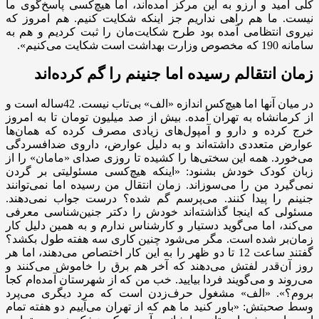
کلی امید و آرزو به این مرکز آمده‌‌اند، اما هیچ‌کسی پاسخ‌گوی ما
نیست. ما هم راهی نداریم جز اینکه شکایت کنیم. هم امروز که
نیروی انتظامی آمده بود طرح شکایت‌مان را ثبت کردیم و هم به
سامانه 190 که مخصوص وزارت بهداشت است‌ شکایت می‌کنیم».
زمان انتقالم رسیده اما جنینم را گم کرده‌اند
در میان آنها اما هیچ‌کس اندازه «الف» بی‌تاب نیست. 42‌ساله است و
از کرمانشاه به تهران آمده. بیش از صد میلیون تومان تا به امروز
خرج کرده و دارو و آمپول‌های زیادی مصرف کرده که همان‌ها
عوارض متعددی داشته‌اند و به‌ دلیل عوارض، داروی ضدافسردگی
می‌خورد. همه این سختی‌ها را کشیده تا روزی صدای «مامان» را از
زبان کودک خودش بشنود: «اینکه هیچ‌کسی مسئولیتی بر گردن
نمی‌گیرد من را می‌سوزاند. زمان انتقال من رسیده اما نمی‌توانند
جنینم را پیدا کنند. می‌‌پرسم گم شده؟ درست جواب نمی‌دهند.
مسئولی که اینجا گذاشته‌اند خودش را دکتر جنین‌شناسی معرفی
می‌کند، اما می‌گوید دستیار و کارشناس ندارم و به همین دلیل کار
زمان‌بر شده است.‌ مگر می‌شود چنین کاری سه هفته طول بکشد؟
گفتند ساعت 12 تا دو ظهر را به این کار اختصاص می‌دهند، اما هر
روز آن‌قدر لفتش می‌دهند که آخر هم برق را خاموش می‌کنند و
می‌روند و می‌گویند فردا بیایید. خب من که از شهرستان آمده‌ام کجا
بروم؟»‌. «الف» مشغول حرف‌زدن است که مرد دیگری می‌پرد
وسط صحبتش: «باور کنید ما هم که از تهران می‌آییم دو هفته تمام