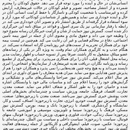
انسانی‌شان در حال و آینده را مورد توجه قرار می دهد. حقوق کودکان را محترم
شمرده و از انتشار مصاحبه، تصویر و فیلم کودکان در حالات غیرمتعارف، آرایش
کرده و غیرمنتاسب با شخصیت کودکی و ناسازگار با حفظ کرامت انسانی آنان در
حال و آینده خودداری می نماید و همین‌طور از شناساندن کودکانی که مورد آزار و
سوء استفاده قرار گرفته‌اند از طریق انتشار نام و تصویر آنان خودداری می کند. در
رابطه با رفتار سازمانی نیز یک سری اصول و قواعد در میثاق نامه این خبرگزاری
ذکر شده است. گسترش نیوز حمایت از شأن و کرامت خبرنگاران رسانه متبوع خود
را وظیفه خود می داند و حقوق مادی و معنوی آنان از جمله در امور بیمه تأمین
اجتماعی، دفاع در محاکم قضایی و غیر آن رعایت می کند. هم‌چنین در لیست بیمه
خود برای همکاران تحریریه از سمت‌های غیرِ روزنامه‌ن گارانه استفاده نمی‌کند. در
هنگام جذب و به کارگیری همکاران تمام وقت، به ‌ویژه اگر در یکی از رسانه‌های
عضو میثاق، مشغول به کار باشند، صرفا پس از تسویه‌ حساب و اظهار رضایت مدیر
رسانه محل اشتغال قبلی، آنان را برای همکاری می‌پذیرد. برای پیش‌گیری از تطمیع
رسانه و روزنامه ‌نگاران، دریافت هدیه غیرمتعارف از سازمان‌ها و اشخاص را امری
ناپسند می‌داند و به ‌هیچ ‌وجه چنین هدیه‌هایی را نمی پذیرد و همکاران خود را هم از
پذیرش چنین هدایایی منع می نماید. میزان هدیه متعارف را شورای داوری در ابتدای
هر سال اعلام می‌کند. گسترش نیوز صراحتا وابستگی‌های مالی و تشکیلاتی و
گرایش‌های خود را رسما اعلام می کند و مناسبات مالی خود با وابستگان اشاره
شده و حامیان خود را به ‌طور آشکار و شفاف اعلام می نماید. صنعت معدن،
تجارت، اقتصاد، فرهنگ، جامعه، ورزش، سیاست و چندرسانه‌ای بخش‌های اصلی
تحت پوشش خبری گسترش نیوز می‌باشد. صنعت معدن با زیرحوزه‌های؛ صنعت،
معدن، گسترش نیوز قیمت خودرو، انرژی، تجارت با زیرحوزه؛ اصناف، کسب و کار،
نمایشگاه و گردشگری، اقتصاد با زیرحوزه؛ بانک و بیمه، بورس، گسترش نیوز
مسکن، فرهنگ با زیرحوزه؛ سینما و تلویزیون، موسیقی و آموزشی، جامعه با
زیرحوزه؛ سبک زندگی، حوادث، فناوری و شهری، ورزش با زیرحوزه؛ فوتبال، منهای
فوتبال، سیاست با زیرحوزه؛ سیاست داخلی و سیاست بین الملل، چندرسانه‌ای با
زیرحوزه؛ عکس، صوت، فیلم، اینفوگرافی و کاریکاتور از جمله زمینه‌های فعالیت
گسترش نیوز است. در بخش‌های مختلف این پایگاه خبری جهت دسترسی سریعتر