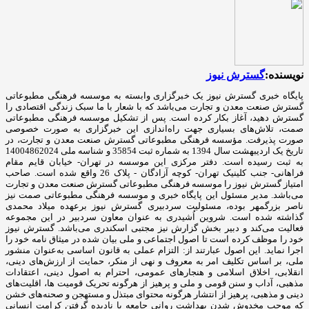
نویسنده:
گسترش نیوز
پایگاه خبری گسترش نیوز یک خبرگزاری وابسته به موسسه فرهنگی مطبوعاتی
گسترش صنعت معدن و تجارت می‌باشد که با شعار با ما سبک زندگی اقتصادی را
گسترش دهید، آغاز بکار کرده است. پس از تشکیل موسسه فرهنگی مطبوعاتی
صمت، تلاش‌های بسیاری جهت راه‌اندازی این خبرگزاری به صورت خصوصی
صورت پذیرفت. مؤسسه فرهنگی مطبوعاتی گسترش صنعت معدن و تجارت، در
تاریخ یک اردیبهشت سال 1394 به شماره ثبت 35854 و شناسه ملی 14004862024
به ثبت رسیده است. دفتر مرکزی این موسسه در تهران- خیابان قایم مقام
فراهانی- جنب کلینیک تهران- کوچه آزادگان - پلاک 26 واقع شده است. صاحب
امتیاز گسترش نیوز را موسسه فرهنگی مطبوعاتی گسترش صنعت معدن و تجارت
می‌باشد. مدیر مسئول این پایگاه خبری و موسسه فرهنگی مطبوعاتی صمت نیز
ناصر بزرگمهر بوده، مسئولیت سردبیری گسترش نیوز برعهده میلاد محمدی
گذاشته شده است. شروین اُشیدری به عنوان معاون سردبیر در این مجموعه
فعالیت می‌کند و دبیر بخش گزارش نیز مجتبی اسکندری می‌باشد. گسترش نیوز
خود را موظف کرده است تا اصول اجتماعی و ملی بیان شده در میثاق نامه خود را
اجرا نماید. این اصول عبارتند از: التزام عملی به قانون اساسی به‌عنوان منشور
ملی، بر اساس تکلیف امر به‌ معروف و نهی از منکر، حمایت از ارزش‌های دینی،
انقلابی، اخلاق اسلامی و هنجارهای عمومی، احترام به اصول دینی، اعتقادات
مذهبی، آداب و سنن قومی و ملی و ‌پرهیز از هرگونه تحریک قومیت ‌ها، اقلیت‌های
دینی و مذهبی، پرهیز از انتشار هرگونه محتوای مبتذل و مستهجن و صحنه‌های خشن
که موجب مخدوش شدن بهداشت روانی جامعه یا نادیده گرفتن کرامت انسانی