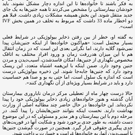
به فکر باشند تا خانواده‌ها تا این اندازه دچار مشکل نشوند. باید
خودشان بیمارستانی را مشخص می‌کردند تا همه جنین‌ها به یک جای
جدید منتقل شوند.‌ این بخش همیشه مشکلات زیادی داشت. قبلا هم
دو اخطار ماده 33 داشت که مربوط به تخلف در همین بخش IVF
است».
به گفته او، خطر از بین رفتن ذخایر بیولوژیکی در شرایط فعلی
بسیار محتمل است: «هم‌اکنون خانواده‌ها از اینکه جنین‌‌شان ‌پیدا
نمی‌شود گلایه دارند، اما نگرانی بعدی این است که در زمان انتقال
هم با این میزان هدررفت زمان و ورود افراد مختلف به اتاقک
مخصوص نگهداری از جنین‌ها، امکان فاسد‌شدن، آسیب‌دیدن و مردن
جنین وجود دارد. ضمن اینکه با این‌همه اشتباه متعدد، این ریسک
وجود دارد که جنین‌ها جابه‌جا شوند. این ذخیره بیولوژیکی درست
است که اندازه یک سلول است، اما حتی به بو و صدا هم حساسیت
دارد و باید در شرایط بسیار ویژه‌ای از آن نگهداری کنند».
حالا درست چهار ماه از تعطیلی مرکز درمان ناباروری بیمارستان
آبان ‌گذشته و هنوز خانواده‌های زیادی ذخایر بیولوژیکی خود را پیدا
نکرده‌اند. این خانواده‌ها در حال حاضر چند مطالبه اصلی از وزارت
بهداشت دارند. نخست اینکه ‌بتوانند جنین‌هایشان را پیدا کنند. در
مرحله دوم با این بیمارستان و هر مدیر و مسئولی که در این موضوع
دست داشته، به‌ طور جدی برخورد شود و شکایت آنها در فوریت‌های
جدی پیگیری حقوقی قرار گیرد. همچنین در صورت گم‌شدن جنین‌ها
یا آسیب‌دیدن آنها، به‌‌ خانواده‌ها غرامت و خسارت پرداخت شود.