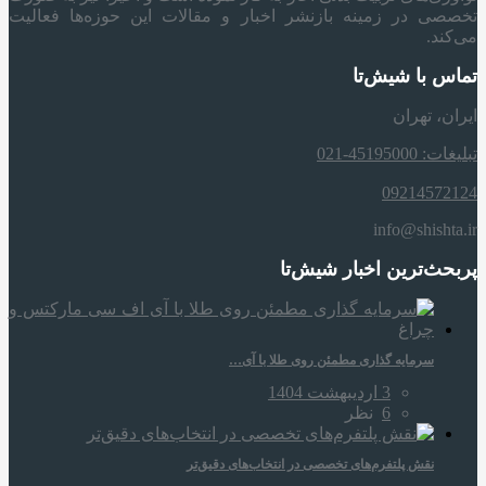
تخصصی در زمینه بازنشر اخبار و مقالات این حوزه‌ها فعالیت
می‌کند.
تماس با شیش‌تا
ایران، تهران
تبلیغات: 45195000-021
09214572124
info@shishta.ir
پربحث‌ترین اخبار شیش‌تا
سرمایه‌ گذاری مطمئن روی طلا با آی…
3 اردیبهشت 1404
6
نظر
نقش پلتفرم‌های تخصصی در انتخاب‌های دقیق‌تر