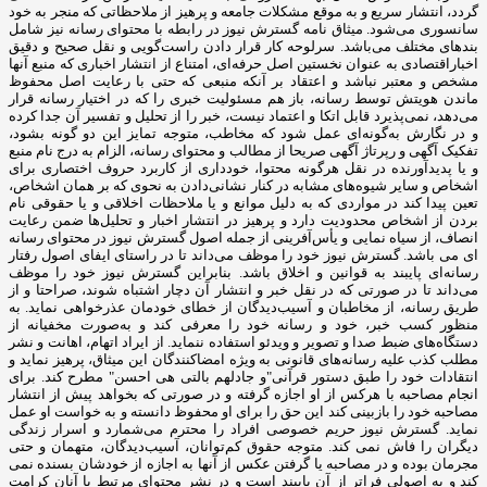
گردد، انتشار سریع و به‌ موقع مشکلات جامعه و پرهیز از ملاحظاتی که منجر به خود
سانسوری می‌شود. میثاق نامه گسترش نیوز در رابطه با محتوای رسانه نیز شامل
بندهای مختلف می‌باشد. سرلوحه کار قرار دادن راست‌گویی و نقل صحیح و دقیق
اخباراقتصادی به ‌عنوان نخستین اصل حرفه‌ای، امتناع از انتشار اخباری که منبع آنها
مشخص و معتبر نباشد و اعتقاد بر آنکه منبعی که حتی با رعایت اصل محفوظ
ماندن هویتش توسط رسانه، باز هم مسئولیت خبری را که در اختیار رسانه قرار
می‌دهد، نمی‌پذیرد قابل اتکا و اعتماد نیست، خبر را از تحلیل و تفسیر آن جدا کرده
و در نگارش به‌گونه‌ای عمل شود که مخاطب، متوجه تمایز این دو گونه بشود،
تفکیک آگهی و رپرتاژ آگهی صریحا از مطالب و محتوای رسانه، الزام به درج نام منبع
و یا پدیدآورنده در نقل هرگونه محتوا، خودداری از کاربرد حروف اختصاری برای
اشخاص و سایر شیوه‌های مشابه در کنار نشانی‌دادن به نحوی که بر همان اشخاص،
تعین پیدا کند در مواردی که به دلیل موانع و یا ملاحظات اخلاقی و یا حقوقی نام
بردن از اشخاص محدودیت دارد و پرهیز در انتشار اخبار و تحلیل‌ها ضمن رعایت
انصاف، از سیاه ‌نمایی و یأس‌آفرینی از جمله اصول گسترش نیوز در محتوای رسانه
ای می باشد. گسترش نیوز خود را موظف می‌داند تا در راستای ایفای اصول رفتار
رسانه‌ای پایبند به قوانین و اخلاق باشد. بنابراین گسترش نیوز خود را موظف
می‌داند تا در صورتی که در نقل خبر و انتشار آن دچار اشتباه شوند، صراحتا و از
طریق رسانه، از مخاطبان و آسیب‌دیدگان از خطای خودمان عذرخواهی نماید. به
منظور کسب خبر، خود و رسانه خود را معرفی کند و به‌صورت مخفیانه از
دستگاه‌های ضبط صدا و تصویر و ویدئو استفاده ننماید. از ایراد اتهام، اهانت و نشر
مطلب کذب علیه رسانه‌های قانونی به ‌ویژه امضاکنندگان این میثاق، پرهیز نماید و
انتقادات‌ خود را طبق دستور قرآنی"و جادلهم بالتی هی احسن" مطرح کند. برای
انجام مصاحبه با هرکس از او اجازه گرفته و در صورتی که بخواهد پیش از انتشار
مصاحبه خود را بازبینی کند این حق را برای او محفوظ دانسته و به خواست او عمل
نماید. گسترش نیوز حریم خصوصی افراد را محترم می‌شمارد و اسرار زندگی
دیگران را فاش نمی کند. متوجه حقوق کم‌توانان، آسیب‌دیدگان، متهمان و حتی
مجرمان بوده و در مصاحبه یا گرفتن عکس از آنها به اجازه از خودشان بسنده نمی
کند و به اصولی فراتر از آن پایبند است و در نشر محتوای مرتبط با آنان کرامت