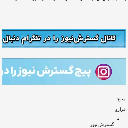
منبع:
فرارو
گسترش نیوز