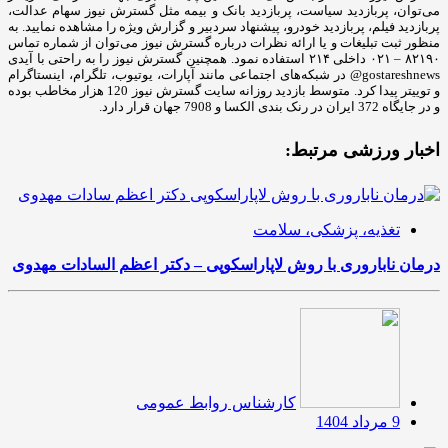
می‌توان، پربازدید سیاست، پربازدید بانک و بیمه مثل گسترش نیوز سهام عدالت،
پربازدید فیلم، پربازدید خودرو، پیشنهاد سردبیر و گزارش ویژه را مشاهده نمایید. به
منظور ثبت تبلیغات و یا ارائه نظرات درباره گسترش نیوز می‌توان از شماره تماس
۸۲۱۹۰ – ۰۲۱ داخلی ۲۱۴ استفاده نمود. همچنین گسترش نیوز را به راحتی با آیدی
gostareshnews@ در شبکه‌های اجتماعی مانند آپارات، یوتیوب، تلگرام، اینستاگرام
و توییتر پیدا کرد. متوسط بازدید روزانه سایت گسترش نیوز 120 هزار مخاطب بوده
و در جایگاه 372 ایران در رنک بندی الکسا و 7908 جهان قرار دارد.
اخبار ورزشی مرتبط:
تغذیه، پزشکی، سلامت
درمان ناباروری با روش لاپاراسکوپی – دکتر اعظم السادات مهدوی
کارشناس روابط عمومی
9 مرداد 1404