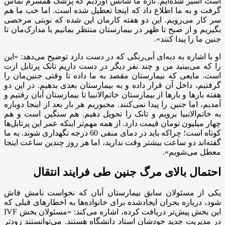
است اسیر شده‌ایم. تازه ما شانس آوردیم که پزشک همسرم تماس
گرفت و به ما اطلاع داد که اینجا تعطیل شده است. اما خب ما هم
سر کار می‌رویم. این دو هفته کارمان این شده که نوبتی مرخصی
بگیریم و از صبح تا ظهر در بیمارستان منتظر بمانیم با مدارک‌مان تا
جنین ما را پیدا کنند».
او با اشاره به دبه‌ای آبی‌رنگی که در دست دارد‌ توضیح می‌دهد: «این
را که می‌بینید من و چند نفر دیگر در دست داریم تانک پرتابل ازت
است. مایعی که بیمارستان مقصد به ما داده تا وقتی جنین‌مان را
گرفتیم، داخل آن قرار داده و به بیمارستان بعدی بدهیم. در این دو
هفته بارها و بارها از بیمارستان خاتم‌الانبیا تا بیمارستان آبان رفتیم و
آمدیم، اما جنین را پیدا نمی‌کنند. مجبوریم هر بار بعد از اینجا دوباره
به خاتم‌الانبیا برویم و تانک را تحویل دهیم. هم سنگین است و هم
چهار میلیون تومان قیمت دارد. از همه مهم‌تر اینکه عمر این پرتابل‌ها
کوتاه است؛ چرا‌که باید در دمای منفی 60 درجه نگهداری شوند. به ما
گفته‌اند دو ساعت بیشتر وقت ندارید، اما هر روز چندین ساعت اینجا
معطل می‌شویم».
احتمال بالای مرگ جنین طی فرایند انتقال
یکی از مسئولان سابق بیمارستان آبان که نخواست نامش فاش
شود، درباره بحران ایجاد‌شده برای خانواده‌ها به اخطارهای قبلی که
این بخش پیش‌تر دریافت کرده، اشاره می‌کند: «مسئولان بخش IVF
در مدیریت جدید‌ خودشان استاد دانشگاه هستند. می‌توانستند زودتر