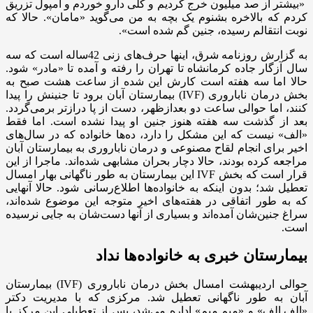
«بیشتر از صد میلیون خرج کردیم و کلی دارو خوردم و آمپول تزریق
کردم که بالاخره بشنوم یک بچه به‌ من می‌گوید‌ «مامان». حالا که
نوبت انتقالم رسیده، جنین گم شده است».
به گزارش روزنامه شرق، اینها حرف‌های زنی 42‌ساله است که سه
سال آزگار جاده کرمانشاه تا تهران را رفته و آمده تا «مادر» شود.
حالا اما سه هفته است‌ کارش این شده از ساعت هشت صبح به
بخش درمان ناباروری (IVF) بیمارستان آبان برود تا جنینش را پیدا
کنند، اما حوالی ساعت دو بعدازظهر، دست از پا درازتر برمی‌گردد.
بعد از گذشت سه هفته هنوز جنین او پیدا نشده است. اما فقط
«الف» نیست که این مشکل را دارد، ده‌ها خانواده که در سال‌های
اخیر برای انجام لقاح مصنوعی و درمان ناباروری به بیمارستان آبان
مراجعه کرده بودند، حالا دچار بحران مشابهی شده‌اند. ماجرا از این
قرار است که بخش IVF این بیمارستان به ‌طور ناگهانی بهار امسال
تعطیل شد؛ بدون اینکه به خانواده‌ها اطلاع‌رسانی شود. حالا آنهایی
که به ‌طور اتفاقی ‌در هفته‌های اخیر متوجه این موضوع شده‌اند،
سراغ جنین‌شان آمده‌اند و بسیاری از آنها دست‌شان به جایی نرسیده
است.
بیمارستان خبری به خانواده‌ها نداد
حوالی اردیبهشت‌ امسال بخش درمان ناباروری (IVF) بیمارستان
آبان به‌ طور ناگهانی تعطیل شد. مرکزی که با مدیریت دکتر
«الف.الف» و «میم.میم» اداره می‌شد، پس از تعطیلی این مرکز یا