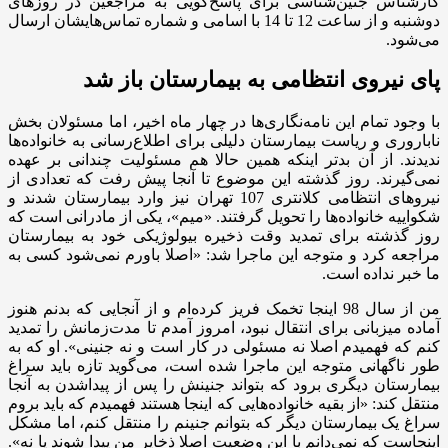
کارشناس جنین‌شناسی برای پاسخ‌گویی به مراجعین در روزهای
دوشنبه و از ساعت 12 تا 14 با اسامی و شماره تماس‌هایشان ارسال
می‌شود.
پای نیروی انتظامی به بیمارستان باز شد
با وجود تمام این نامه‌نگاری‌ها در چهار ماه اخیر، اما مسئولان بخش
ناباروری و ریاست بیمارستان دلیلی برای اطلاع‌رسانی به خانواده‌ها
ندیدند. از آن بدتر اینکه همین حالا هم مسئولیت چندانی بر عهده
نمی‌گیرند. روز گذشته این موضوع تا آنجا پیش رفت که تعدادی از
نیروهای انتظامی کلانتری 107 تهران نیز وارد بیمارستان شدند و
شکواییه خانواده‌ها را تحویل گرفتند. «میم»، یکی از مادرانی است که
روز گذشته برای تمدید وقت ذخیره بیولوژیکی خود به بیمارستان
مراجعه کرد و متوجه این ماجرا شد: «اصلا باورم نمی‌شود کسی به
ما خبر نداده است.
من از سال 98 اینجا تخمک فریز کرده‌ام و از آنجایی که بدنم هنوز
آماده میزبانی برای انتقال نبود، امروز آمدم تا مدت‌زمانش را تمدید
کنم که فهمیدم اصلا نه مسئولی در کار است و نه جنینی». او که به‌
طور ناگهانی متوجه این ماجرا شده است، می‌گوید تازه باید سراغ
بیمارستان دیگری برود که بتواند جنینش را پس از پیدا‌شدن به آنجا
منتقل کند: «از بقیه خانواده‌هایی که اینجا هستند فهمیدم که باید بروم
سراغ یک بیمارستان دیگر که بتوانم جنینم را منتقل کنم، اما مشکل
اینجاست که نمی‌دانم با این وضعیت اصلا ذخایر من پیدا شوند یا نه».