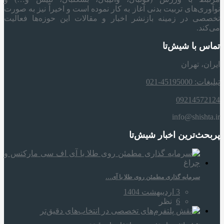
نوآوری‌های تربیت بدنی آغاز به کار نموده است و اخیراً نیز به صورت
تخصصی در زمینه بازنشر اخبار و مقالات این حوزه‌ها فعالیت
می‌کند.
تماس با شیش‌تا
ایران، تهران
تبلیغات: 45195000-021
09214572124
info@shishta.ir
پربحث‌ترین اخبار شیش‌تا
سرمایه‌ گذاری مطمئن روی طلا با آی…
3 اردیبهشت 1404
6
نظر