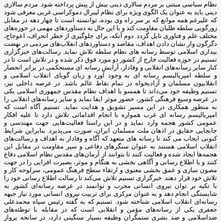
نظام سیاسی مبتنی بر مردم سالاری دینی بیش از پیش پرداخته شود. مردم سالاری
دینی باید به عنوان یک الگوی ویژه برای نظام لیبرال دموکراسی غربی معرفی شود
که علیرغم همه موانع که بر سر راه وی بوده، توانسته است تا چهار دهه در مقابل
زورگویی سلطه طلبان مقاومت کند و با این حال به دستاوردهای مهمی در حوزه‌های
مختلف علم و فناوری نایل گردد. دوم آنکه، برای جلوگیری از خطر انحراف، اعوجاج،
دگرگون وار نشان دادن اهداف، مقاصد و دستاوردهای انقلاب‌های مردمی در نهضت
بیداری اسلامی توسط رسانه های نظام سلطه تلاش نماید. رسالت‌های خبرگزاری
تسنیم در حوزه فعالیت خارج از کشور دو مورد فوق ذکر شده و در تلاش است تا در
کنار سایر رسانه‌های انقلابی و وفادار، آرایش رسانه ای مستحکمی در برابر انحصار
و سلطه امپریالیسم رسانه ای به وجود آورد و زبان گویای انقلاب اسلامی و
انقلابیون مسلمان و آزادیخواه در تمام نقاط عالم باشد. در عرصه داخلی نیز،
تسنیم وظیفه خود می‌داند تا همسو با اهداف نظام مقدس جمهوری اسلامی یکی
در عرصه وسیع فرهنگی کشور، حضور موثر ایفا نماید و سایر رسانه‌های انقلابی را
به منظور همکاری در این مسیر تشویق و هدایت نماید. تسنیم آگاه است که
امپریالیسم رسانه ای غرب همواره با انجام اقداماتی تلاش دارد تا علیه افکار
عمومی کشور هجمه وارد نماید و در این راستا فعالیت‌هایی جهت مهندسی و
جابجایی حقایق در اذهان ملت مسلمان ایران، صورت می‌پذیرد. بنابراین شرایط
کنونی ایجاب می کند تا رسانه های متعهد که آگاه و وفادار به اهداف و رسالت‌های
انقلاب اسلامی هستند به عنوان سنگرهای دفاعی و سپر مقاومت در مقابل این
هجمه‌ها ایجاد شده و فعالیت کنند تا بتوانند از آرمان‌های مقدس نظام اسلامی دفاع
کنند و با اطلاع رسانی و آگاهی بخشی به هنگام و موثر، بصیرت افزایی را در جهت
مصون سازی و عمق بخشی معنوی و ارتقاء سطح فرهنگ عمومی، سرلوحه کار و
تلاش خود قرار دهند. خبرگزاری تسنیم تلاش می‌کند تا رسالت اطلاع رسانی خود را
با تکیه بر توان نیروی انسانی مجرب و توانمند در عرصه رسانه‌ای کشور به
شایستگی انجام دهد و به عنوان مرکزی برای تربیت نیروی انسانی مورد نیاز جبهه
رسانه‌ای انقلاب اسلامی شناخته شود. تسنیم که به گفته رئیس سپاه محمدعلی
جعفری یکی از رسانه‌های مؤمن و انقلابی است که در مقابله با توطئه‌های
ضداسلامی و ضد بشری ستمگران وظیفه بسیار سنگینی دارد، در سانحه پرواز