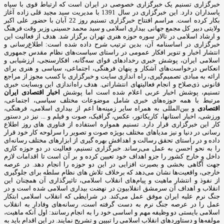
خبرگزاری تسنیم یک خبرگزاری خصوصی در ایران است که ارتباط قوی با سپاه
پاسداران دارد. این خبرگزاری در سال 1391 با مدیریت سید مجید قلی زاده آغاز
بکار کرده است. مراسم افتتاح خبرگزاری تسنیم روز 22 آبان با حضور علی اکبر
ولایتی دبیر کل مجمع جهانی بیداری اسلامی و سید محمد حسینی وزیر وقت فرهنگ
و ارشاد اسلامی در تالار سوره حوزه هنری تهران برگزار شد. هدف از فعالیت این
خبرگزاری در اساسنامه آن، بدین ترتیب شرح داده شده است: اطلاع‌رسانی و
انتشار اخبار و تنویر افکار عمومی در راستای سیاست‌های نظام مقدس جمهوری
اسلامی ایران، پوشش خبری رخدادهای قوای سه‌گانه، افکارسنجی، ارزشیابی و
انعکاس درخواست‌های آشکار و پنهان فرهنگی، اجتماعی، سیاسی و هنری برای
ارائه به مبادی تصمیم‌گیری، راه اندازی سایت و خبرگزاری با کسب مجوز از مراجع
قانونی ذی‌صلاح و انجام فعالیتهای انتشاراتی. هدف راه‌اندازی این وبسایت خبری
تسنیم، پوشش اخبار عربی اعلام شده است اما پوشش
اخبار اقتصادی ایران
مرتبط با همه حوزه‌های خبری شامل موضوعات مختلف سیاسی، اجتماعی،
اقتصادی
و بین‌المللی به همراه سایر زمینه‌ها اعم از بیداری اسلامی، فرهنگی،
ورزشی، اخبار استانها، کاریکاتور، عکس، گرافیک، صوت و فیلم و ... نیز در دستور
کار این خبرگزاری قرار دارد. تسنیم همواره استفاده از فناوری های روز اطلاع
رسانی در دنیا و نیز مدیاهای مختلف بویژه صوت و تصویر را سرلوحه کار خود قرار
داده و در راستای تحقق رسالت و اهدافش بهره گیری از ابزارهای مختلف رسانه‌ای
را به نحو احسن به عمل می‌رساند. خبرگزاری تسنیم، فعالیت در دو حوزه کاری
داخل و خارج کشور را جزو اهداف خود تعیین کرده و بر آن است تا اقدامات لازم
جهت آگاهی بخشی و بصیرت افزایی در این دو حوزه را انجام دهد. در عرصه
خارجی، واقعیت‌ها نشان می‌دهد که برخلاف تلاش های نظام سلطه برای جلوگیری
از نفوذ و انتشار ماهیت و پیام‌های انقلاب اسلامی، تاثیرگذاری آن همچنان این
انقلاب و اهداف آن سرمشق انقلابیون در نهضت بیداری اسلامی شده است و در
جنگ نرم علیه ایران موفق عمل می‌کند. در شرایطی که انقلاب اسلامی ابتکار
عمل را در عرصه جنگ نرم به دست گرفته است، رسانه‌های وفادار به انقلاب
اسلامی بایستی دو وظیفه مهم و اساسی خود را به انجام رسانند: اول آنکه ماهیت،
مولفه‌ها و دستاوردهای انقلاب اسلامی را تبیین و تشریح نمایند. در این اقدام باید به