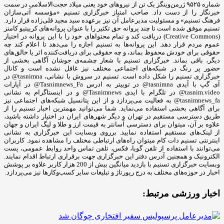
شماره ۹۵۲۵ ژرمن‌وینگز یک تن از نیروهای خود یعنی میلاد حجت‌الاسلامی در سمت
خبرنگار را از دست داد. صاحب امتیاز خبرگزاری تسنیم «مؤسسه آتی‌سازان
فرهنگ تسنیم» و مسئولیت مدیرعامل آن نیز برعهده سید مجید قلی‌زاده‌ قرار دارد.
تسنیم موفق شده است تا چند پروانه حق تکثیر را با عنوان پروانه‌های کرییتیو کامنز
(Creative Commons) دریافت کند و تمام محتواهای خود را با این پروانه در اختیار
عموم مردم قرار دهد. این پروانه‌ها به تسنیم اجازه را می‌دهد تا اعلام کند چه
حقوقی برای خودش محفوظ بماند، و چه حقوقی برای دریافت‌کننده اثر یا خالق‌های
دیگر، باقی بماند. خبرگزاری تسنیم با شعار چشمه‌ی جوشان آگاهی بخشی از
حضور پر رنگ در شبکه‌های اجتماعی مختلف نیز غافل نشده است و کانال
خبرگزاری تسنیم را شکل داده است. تسنیم در سروش با نشانی، tasnimna@ در
آی گپ با آیدی tasnimna@ در توییتر به ادرس Tasnimnews_Fa@ در آپارات
tasnim.video@ در تلگرام با ایدی Tasnimnews@ و در اینستاگرام به نشانی
tasnimnews_fa@ به فعالیت می‌پردازد و از این پتانسیل شبکه‌های اجتماعی نیز
برای آگاهی بخشی استفاده می‌نماید. شما می‌توانید مهمترین اخبار تسنیم را از
طریق دسترسی مستقیم در تهران و دیگر شهرهای ایران در اختیار داشته باشید،
علاوه بر آن، میتوان برای دسترسی آسانتر به قیمت ارز و طلا و لیگ ایران و جهان
از لینک‌های مستقیم استفاده نمایید. برروی وبسایت این خبرگزاری به نشانی
اینترنتی تسنیم دات کام میتوان راه‌های ارتباطی مختلف را مشاهده نمود. کاربران
می‌توانند با استفاده از تلفن گویا، فکس، تلفن تماس واحد روابط عمومی، پست
الکترونیک و همچنین آدرس دفتر این خبرگزاری جهت برقراری ارتباط اقدام نمایند.
وبسایت خبرگزاری تسنیم با بازدید میانگین بیش از 200 هزار کاربر علاوه بر پوشش
اخبار در حوزه‌های مختلف به درج رپورتاژ و تبلیغات سایر کسب‌وکارها نیز می‌پردازد.
اخبار ورزشی مرتبط: