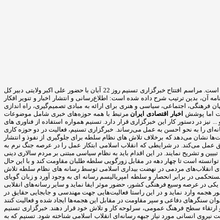
خبرگزاری تسنیم یک خبرگزاری خصوصی در ایران است که ارتباط قوی با سپاه پاسداران دارد. این خبرگزاری در سال 1391 با مدیریت سید مجید قلی زاده آغاز بکار کرده است. مراسم افتتاح خبرگزاری تسنیم روز 22 آبان با حضور علی اکبر ولایتی دبیر کل
 آن، بدین ترتیب شرح داده شده است: اطلاع‌رسانی و انتشار اخبار و تنویر افکار
رهنگی، اجتماعی، سیاسی و هنری برای ارائه به مبادی تصمیم‌گیری، راه اندازی
است اما پوشش
اخبار اقتصادی ایران
مرتبط با همه حوزه‌های خبری شامل موضوعات
.. نیز در دستور کار این خبرگزاری قرار دارد. تسنیم همواره استفاده از فناوری های
ه‌ای را به نحو احسن به عمل می‌رساند. خبرگزاری تسنیم، فعالیت در دو حوزه کاری
ت‌ها نشان می‌دهد که برخلاف تلاش های نظام سلطه برای جلوگیری از نفوذ و انتشار
ق عمل می‌کند. در شرایطی که انقلاب اسلامی ابتکار عمل را در عرصه جنگ نرم به
یین و تشریح نمایند. در این اقدام باید به نظام سیاسی مبتنی بر مردم سالاری دینی
توانسته است تا چهار دهه در مقابل زورگویی سلطه طلبان مقاومت کند و با این حال
دهای انقلاب‌های مردمی در نهضت بیداری اسلامی توسط رسانه های نظام سلطه تلاش
ستحکمی در برابر انحصار و سلطه امپریالیسم رسانه ای به وجود آورد و زبان گویای
یکی در عرصه وسیع فرهنگی کشور، حضور موثر ایفا نماید و سایر رسانه‌های انقلابی
ر هجمه وارد نماید و در این راستا فعالیت‌هایی جهت مهندسی و جابجایی حقایق در
نوان سنگرهای دفاعی و سپر مقاومت در مقابل این هجمه‌ها ایجاد شده و فعالیت کنند
و ارتقاء سطح فرهنگ عمومی، سرلوحه کار و تلاش خود قرار دهند. خبرگزاری تسنیم
 نیروی انسانی مورد نیاز جبهه رسانه‌ای انقلاب اسلامی شناخته شود. تسنیم که به