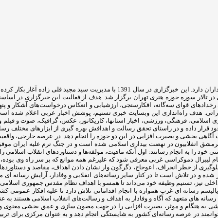
تالار سوره حوزه هنری تهران برگزار شد. هدف از فعالیت این خبرگزاری در اساسنامه
های قوای سه‌گانه، افکارسنجی، ارزشیابی و انعکاس درخواست‌های آشکار و پنهان ف
تشاراتی. هدف راه‌اندازی این وبسایت خبری تسنیم، پوشش اخبار عربی اعلام شده 
اری اسلامی، فرهنگی، ورزشی، اخبار استانها، کاریکاتور، عکس، گرافیک، صوت و فیلم و .
خود قرار داده و در راستای تحقق رسالت و اهدافش بهره گیری از ابزارهای مختلف رسان
 آگاهی بخشی و بصیرت افزایی در این دو حوزه را انجام دهد. در عرصه خارجی، واقعی
 سرمشق انقلابیون در نهضت بیداری اسلامی شده است و در جنگ نرم علیه ایران موف
ود را به انجام رسانند: اول آنکه ماهیت، مولفه‌ها و دستاوردهای انقلاب اسلامی را تب
ام لیبرال دموکراسی غربی معرفی شود که علیرغم همه موانع که بر سر راه وی بوده، 
ی جلوگیری از خطر انحراف، اعوجاج، دگرگون وار نشان دادن اهداف، مقاصد و دستاور
شده و در تلاش است تا در کنار سایر رسانه‌های انقلابی و وفادار، آرایش رسانه ای م
 داخلی نیز، تسنیم وظیفه خود می‌داند تا همسو با اهداف نظام مقدس جمهوری اسلامی 
الیسم رسانه ای غرب همواره با انجام اقداماتی تلاش دارد تا علیه افکار عمومی کشو
سانه های متعهد که آگاه و وفادار به اهداف و رسالت‌های انقلاب اسلامی هستند به ع
ی بخشی به هنگام و موثر، بصیرت افزایی را در جهت مصون سازی و عمق بخشی معنوی 
توانمند در عرصه رسانه‌ای کشور به شایستگی انجام دهد و به عنوان مرکزی برای تربیت