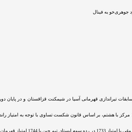
وحید گل‌خندان با ثبت امتیاز 580 و با وجود تساوی امتیاز و تساوی 10 مرکز با هشتم، بر اساس قانون شکست
 1735 امتیاز نایب قهرمان شد.