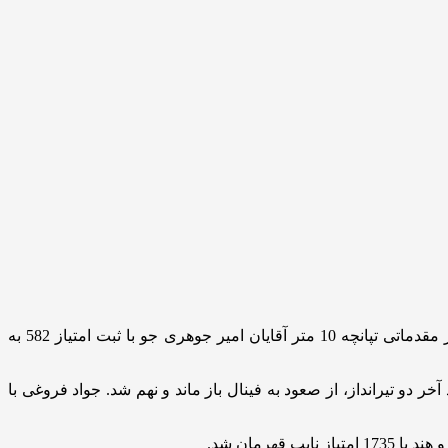
به گزارش خبرگزاری تسنیم، در نخستین روز از شانزدهمین دوره مسابقات تیراندازی قهرمانی آسیا در شیمکنت قزاقستان و در پایان دور مقدماتی تپانچه 10 متر آقایان امیر جوهری جو با ثبت امتیاز 582 به
 تساوی با توجه به امتیاز راند آخر دو تیرانداز، از صعود به فینال باز ماند و نهم شد. جواد فروغی با