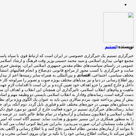
نویسنده:
تسنیم
مجمع جهانی بیداری اسلامی و سید محمد حسینی وزیر وقت فرهنگ و ارشاد اسلامی در 
عمومی در راستای سیاست‌های نظام مقدس جمهوری اسلامی ایران، پوشش خبری رخداد
سایت و خبرگزاری با کسب مجوز از مراجع قانونی ذی‌صلاح و انجام فعالیتهای ان
مختلف سیاسی، اجتماعی،
اقتصادی
و بین‌المللی به همراه سایر زمینه‌ها اعم از بید
روز اطلاع رسانی در دنیا و نیز مدیاهای مختلف بویژه صوت و تصویر را سرلوحه کار 
داخل و خارج کشور را جزو اهداف خود تعیین کرده و بر آن است تا اقدامات لازم جهت
ماهیت و پیام‌های انقلاب اسلامی، تاثیرگذاری آن همچنان این انقلاب و اهداف آن
دست گرفته است، رسانه‌های وفادار به انقلاب اسلامی بایستی دو وظیفه مهم و اساسی خ
بیش از پیش پرداخته شود. مردم سالاری دینی باید به عنوان یک الگوی ویژه برای نظ
به دستاوردهای مهمی در حوزه‌های مختلف علم و فناوری نایل گردد. دوم آنکه، برا
نماید. رسالت‌های خبرگزاری تسنیم در حوزه فعالیت خارج از کشور دو مورد فوق ذکر 
انقلاب اسلامی و انقلابیون مسلمان و آزادیخواه در تمام نقاط عالم باشد. در عرصه
را به منظور همکاری در این مسیر تشویق و هدایت نماید. تسنیم آگاه است که امپری
اذهان ملت مسلمان ایران، صورت می‌پذیرد. بنابراین شرایط کنونی ایجاب می کند تا ر
تا بتوانند از آرمان‌های مقدس نظام اسلامی دفاع کنند و با اطلاع رسانی و آگاه
تلاش می‌کند تا رسالت اطلاع رسانی خود را با تکیه بر توان نیروی انسانی مجرب و 