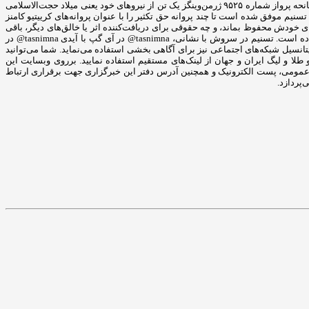
گفته رئیس سپاه محمدعلی جعفری یکی از رسانه‌های مؤمن و انقلابی است که در مقابله با توطئه‌های ضداسلامی و ضد بشری ستمگران وظیفه بسیار سنگینی دارد، در سانحه پرواز شماره ۹۵۲۵ ژرمن‌وینگز یک تن از نیروهای خود یعنی میلاد حجت‌الاسلامی
یم موفق شده است تا چند پروانه حق تکثیر را با عنوان پروانه‌های کرییتیو کامنز
 حقوقی برای خودش محفوظ بماند، و چه حقوقی برای دریافت‌کننده اثر یا خالق‌های دیگر، باقی
بماند. خبرگزاری تسنیم با شعار چشمه‌ی جوشان آگاهی بخشی از حضور پر رنگ در شبکه‌های اجتماعی مختلف نیز غافل نشده است و کانال خبرگزاری تسنیم را شکل داده است. تسنیم در سروش با نشانی، tasnimna@ در آی گپ با آیدی tasnimna@ در
ا ایدی Tasnimnews@ و در اینستاگرام به نشانی tasnimnews_fa@ به فعالیت می‌پردازد و از این پتانسیل شبکه‌های اجتماعی نیز برای آگاهی بخشی استفاده می‌نماید. شما می‌توانید
طلا و لیگ ایران و جهان از لینک‌های مستقیم استفاده نمایید. برروی وبسایت این
بط عمومی، پست الکترونیک و همچنین آدرس دفتر این خبرگزاری جهت برقراری ارتباط