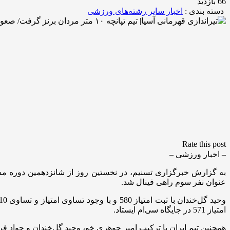
66 بازدید
دسته بندی :
اخبار سایر رشته‌های ورزشی
Rate this post
– اخبار ورزشی –
عنوان نفر سوم راهی فینال شد.
امتیاز 571 در جایگاه سی‌ام ایستاد.
همچنین تیم ایران با ترکیب امیر جوهری خو، وحید گل‌خندان و جواد فروغی با امتیاز 1733 در رده سوم ایستاد. تیم چین با 1744 امتیاز قهرمان و هند با