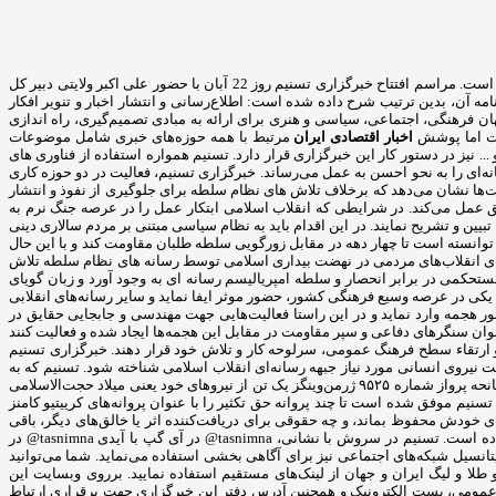
خبرگزاری تسنیم یک خبرگزاری خصوصی در ایران است که ارتباط قوی با سپاه پاسداران دارد. این خبرگزاری در سال 1391 با مدیریت سید مجید قلی زاده آغاز بکار کرده است. مراسم افتتاح خبرگزاری تسنیم روز 22 آبان با حضور علی اکبر ولایتی دبیر کل
 آن، بدین ترتیب شرح داده شده است: اطلاع‌رسانی و انتشار اخبار و تنویر افکار
رهنگی، اجتماعی، سیاسی و هنری برای ارائه به مبادی تصمیم‌گیری، راه اندازی
است اما پوشش
اخبار اقتصادی ایران
مرتبط با همه حوزه‌های خبری شامل موضوعات
.. نیز در دستور کار این خبرگزاری قرار دارد. تسنیم همواره استفاده از فناوری های
ه‌ای را به نحو احسن به عمل می‌رساند. خبرگزاری تسنیم، فعالیت در دو حوزه کاری
ت‌ها نشان می‌دهد که برخلاف تلاش های نظام سلطه برای جلوگیری از نفوذ و انتشار
ق عمل می‌کند. در شرایطی که انقلاب اسلامی ابتکار عمل را در عرصه جنگ نرم به
یین و تشریح نمایند. در این اقدام باید به نظام سیاسی مبتنی بر مردم سالاری دینی
توانسته است تا چهار دهه در مقابل زورگویی سلطه طلبان مقاومت کند و با این حال
دهای انقلاب‌های مردمی در نهضت بیداری اسلامی توسط رسانه های نظام سلطه تلاش
ستحکمی در برابر انحصار و سلطه امپریالیسم رسانه ای به وجود آورد و زبان گویای
یکی در عرصه وسیع فرهنگی کشور، حضور موثر ایفا نماید و سایر رسانه‌های انقلابی
ر هجمه وارد نماید و در این راستا فعالیت‌هایی جهت مهندسی و جابجایی حقایق در
نوان سنگرهای دفاعی و سپر مقاومت در مقابل این هجمه‌ها ایجاد شده و فعالیت کنند
و ارتقاء سطح فرهنگ عمومی، سرلوحه کار و تلاش خود قرار دهند. خبرگزاری تسنیم
 نیروی انسانی مورد نیاز جبهه رسانه‌ای انقلاب اسلامی شناخته شود. تسنیم که به
گفته رئیس سپاه محمدعلی جعفری یکی از رسانه‌های مؤمن و انقلابی است که در مقابله با توطئه‌های ضداسلامی و ضد بشری ستمگران وظیفه بسیار سنگینی دارد، در سانحه پرواز شماره ۹۵۲۵ ژرمن‌وینگز یک تن از نیروهای خود یعنی میلاد حجت‌الاسلامی
یم موفق شده است تا چند پروانه حق تکثیر را با عنوان پروانه‌های کرییتیو کامنز
 حقوقی برای خودش محفوظ بماند، و چه حقوقی برای دریافت‌کننده اثر یا خالق‌های دیگر، باقی
بماند. خبرگزاری تسنیم با شعار چشمه‌ی جوشان آگاهی بخشی از حضور پر رنگ در شبکه‌های اجتماعی مختلف نیز غافل نشده است و کانال خبرگزاری تسنیم را شکل داده است. تسنیم در سروش با نشانی، tasnimna@ در آی گپ با آیدی tasnimna@ در
ا ایدی Tasnimnews@ و در اینستاگرام به نشانی tasnimnews_fa@ به فعالیت می‌پردازد و از این پتانسیل شبکه‌های اجتماعی نیز برای آگاهی بخشی استفاده می‌نماید. شما می‌توانید
طلا و لیگ ایران و جهان از لینک‌های مستقیم استفاده نمایید. برروی وبسایت این
بط عمومی، پست الکترونیک و همچنین آدرس دفتر این خبرگزاری جهت برقراری ارتباط