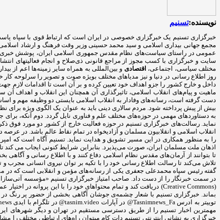
نویسنده:
تسنیم
مجمع جهانی بیداری اسلامی و سید محمد حسینی وزیر وقت فرهنگ و ارشاد اسلامی در 
عمومی در راستای سیاست‌های نظام مقدس جمهوری اسلامی ایران، پوشش خبری رخداد
سایت و خبرگزاری با کسب مجوز از مراجع قانونی ذی‌صلاح و انجام فعالیتهای ان
مختلف سیاسی، اجتماعی،
اقتصادی
و بین‌المللی به همراه سایر زمینه‌ها اعم از بید
روز اطلاع رسانی در دنیا و نیز مدیاهای مختلف بویژه صوت و تصویر را سرلوحه کار 
داخل و خارج کشور را جزو اهداف خود تعیین کرده و بر آن است تا اقدامات لازم جهت
ماهیت و پیام‌های انقلاب اسلامی، تاثیرگذاری آن همچنان این انقلاب و اهداف آن
دست گرفته است، رسانه‌های وفادار به انقلاب اسلامی بایستی دو وظیفه مهم و اساسی خ
بیش از پیش پرداخته شود. مردم سالاری دینی باید به عنوان یک الگوی ویژه برای نظ
به دستاوردهای مهمی در حوزه‌های مختلف علم و فناوری نایل گردد. دوم آنکه، برا
نماید. رسالت‌های خبرگزاری تسنیم در حوزه فعالیت خارج از کشور دو مورد فوق ذکر 
انقلاب اسلامی و انقلابیون مسلمان و آزادیخواه در تمام نقاط عالم باشد. در عرصه
را به منظور همکاری در این مسیر تشویق و هدایت نماید. تسنیم آگاه است که امپری
اذهان ملت مسلمان ایران، صورت می‌پذیرد. بنابراین شرایط کنونی ایجاب می کند تا ر
تا بتوانند از آرمان‌های مقدس نظام اسلامی دفاع کنند و با اطلاع رسانی و آگاه
تلاش می‌کند تا رسالت اطلاع رسانی خود را با تکیه بر توان نیروی انسانی مجرب و 
در سمت خبرنگار را از دست داد. صاحب امتیاز خبرگزاری تسنیم «مؤسسه آتی‌سازان فر
(Creative Commons) دریافت کند و تمام محتواهای خود را با این پروان
مهمترین اخبار تسنیم را از طریق دسترسی مستقیم در تهران و دیگر شهرهای ایران د
خبرگزاری به نشانی اینترنتی تسنیم دات کام میتوان راه‌های ارتباطی مختلف را مش