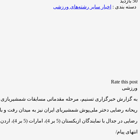
50 بازدید
دسته بندی :
اخبار سایر رشته‌های ورزشی
Rate this post
ورزشی
به گزارش خبرگزاری تسنیم، مرحله مقدماتی مسابقات شمشیربازی اپ
ریحانه رضایی دختر ملی‌پوش شمشیربای ایران نیز به میدان رفت و با کسب 4 برد و یک شکست موفق به صعود به مرحل
رضایی در جدال با نمایندگان ازبکستان (5 بر 4)، امارات (5 بر 4)، اردن (5 بر یک) و بحرین (5 بر 3) پیروز شد و فقط در جدال با نماینده آذربایجان (5 بر 4) باخت.
انتهای پیام/