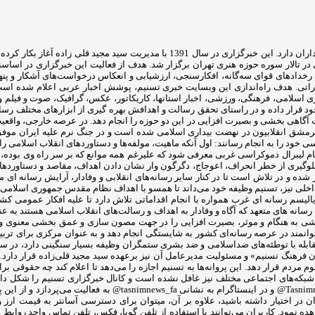
تالار سوره حوزه هنری تهران برگزار شد. هدف از فعالیت این خبرگزاری در اساسنامه
های قوای سه‌گانه، افکارسنجی، ارزشیابی و انعکاس درخواست‌های آشکار و پنهان ف
تشاراتی. هدف راه‌اندازی این وبسایت خبری تسنیم، پوشش اخبار عربی اعلام شده 
اری اسلامی، فرهنگی، ورزشی، اخبار استانها، کاریکاتور، عکس، گرافیک، صوت و فیلم و .
خود قرار داده و در راستای تحقق رسالت و اهدافش بهره گیری از ابزارهای مختلف رسان
 آگاهی بخشی و بصیرت افزایی در این دو حوزه را انجام دهد. در عرصه خارجی، واقعی
 سرمشق انقلابیون در نهضت بیداری اسلامی شده است و در جنگ نرم علیه ایران موف
ود را به انجام رسانند: اول آنکه ماهیت، مولفه‌ها و دستاوردهای انقلاب اسلامی را تب
ام لیبرال دموکراسی غربی معرفی شود که علیرغم همه موانع که بر سر راه وی بوده، 
ی جلوگیری از خطر انحراف، اعوجاج، دگرگون وار نشان دادن اهداف، مقاصد و دستاور
شده و در تلاش است تا در کنار سایر رسانه‌های انقلابی و وفادار، آرایش رسانه ای م
 داخلی نیز، تسنیم وظیفه خود می‌داند تا همسو با اهداف نظام مقدس جمهوری اسلامی 
الیسم رسانه ای غرب همواره با انجام اقداماتی تلاش دارد تا علیه افکار عمومی کشو
سانه های متعهد که آگاه و وفادار به اهداف و رسالت‌های انقلاب اسلامی هستند به ع
ی بخشی به هنگام و موثر، بصیرت افزایی را در جهت مصون سازی و عمق بخشی معنوی 
توانمند در عرصه رسانه‌ای کشور به شایستگی انجام دهد و به عنوان مرکزی برای تربیت
هنگ تسنیم» و مسئولیت مدیرعامل آن نیز برعهده سید مجید قلی‌زاده‌ قرار دارد. تسن
ه در اختیار عموم مردم قرار دهد. این پروانه‌ها به تسنیم اجازه را می‌دهد تا اعلام کند چه
توییتر به ادرس Tasnimnews_Fa@ در آپارات tasnim.video@ در تلگرام ب
ر اختیار داشته باشید، علاوه بر آن، میتوان برای دسترسی آسانتر به قیمت ارز و 
اهده نمود. کاربران می‌توانند با استفاده از تلفن گویا، فکس، تلفن تماس واحد روا