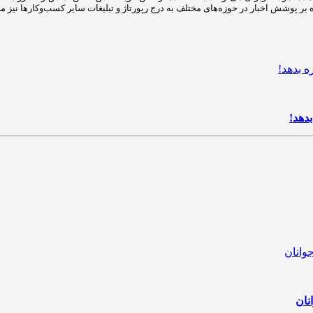
بدهد!
نان