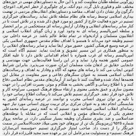
زورگویی سلطه طلبان مقاومت کند و با این حال به دستاوردهای مهمی در حوزه‌های
مختلف علم و فناوری نایل گردد. دوم آنکه، برای جلوگیری از خطر انحراف، اعوجاج،
دگرگون وار نشان دادن اهداف، مقاصد و دستاوردهای انقلاب‌های مردمی در نهضت
بیداری اسلامی توسط رسانه های نظام سلطه تلاش نماید. رسالت‌های خبرگزاری
تسنیم در حوزه فعالیت خارج از کشور دو مورد فوق ذکر شده و در تلاش است تا در
کنار سایر رسانه‌های انقلابی و وفادار، آرایش رسانه ای مستحکمی در برابر انحصار
و سلطه امپریالیسم رسانه ای به وجود آورد و زبان گویای انقلاب اسلامی و
انقلابیون مسلمان و آزادیخواه در تمام نقاط عالم باشد. در عرصه داخلی نیز،
تسنیم وظیفه خود می‌داند تا همسو با اهداف نظام مقدس جمهوری اسلامی یکی
در عرصه وسیع فرهنگی کشور، حضور موثر ایفا نماید و سایر رسانه‌های انقلابی را
به منظور همکاری در این مسیر تشویق و هدایت نماید. تسنیم آگاه است که
امپریالیسم رسانه ای غرب همواره با انجام اقداماتی تلاش دارد تا علیه افکار
عمومی کشور هجمه وارد نماید و در این راستا فعالیت‌هایی جهت مهندسی و
جابجایی حقایق در اذهان ملت مسلمان ایران، صورت می‌پذیرد. بنابراین شرایط
کنونی ایجاب می کند تا رسانه های متعهد که آگاه و وفادار به اهداف و رسالت‌های
انقلاب اسلامی هستند به عنوان سنگرهای دفاعی و سپر مقاومت در مقابل این
هجمه‌ها ایجاد شده و فعالیت کنند تا بتوانند از آرمان‌های مقدس نظام اسلامی دفاع
کنند و با اطلاع رسانی و آگاهی بخشی به هنگام و موثر، بصیرت افزایی را در جهت
مصون سازی و عمق بخشی معنوی و ارتقاء سطح فرهنگ عمومی، سرلوحه کار و
تلاش خود قرار دهند. خبرگزاری تسنیم تلاش می‌کند تا رسالت اطلاع رسانی خود را
با تکیه بر توان نیروی انسانی مجرب و توانمند در عرصه رسانه‌ای کشور به
شایستگی انجام دهد و به عنوان مرکزی برای تربیت نیروی انسانی مورد نیاز جبهه
رسانه‌ای انقلاب اسلامی شناخته شود. تسنیم که به گفته رئیس سپاه محمدعلی
جعفری یکی از رسانه‌های مؤمن و انقلابی است که در مقابله با توطئه‌های
ضداسلامی و ضد بشری ستمگران وظیفه بسیار سنگینی دارد، در سانحه پرواز
شماره ۹۵۲۵ ژرمن‌وینگز یک تن از نیروهای خود یعنی میلاد حجت‌الاسلامی در سمت
خبرنگار را از دست داد. صاحب امتیاز خبرگزاری تسنیم «مؤسسه آتی‌سازان
فرهنگ تسنیم» و مسئولیت مدیرعامل آن نیز برعهده سید مجید قلی‌زاده‌ قرار دارد.