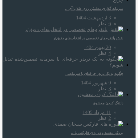
سرمایه‌ گذاری مطمئن روی طلا با آی…
3 اردیبهشت 1404
6
نظر
نقش پلتفرم‌های تخصصی در انتخاب‌های دقیق‌تر
20 بهمن 1404
4
نظر
چگونه به یک تریدر حرفه‌ای با سرمایه…
9 شهریور 1404
3
نظر
دلتنگ کردن معشوق
11 مرداد 1405
2
نظر
بروکر معتمد و دوره‌ ی فارکس با…