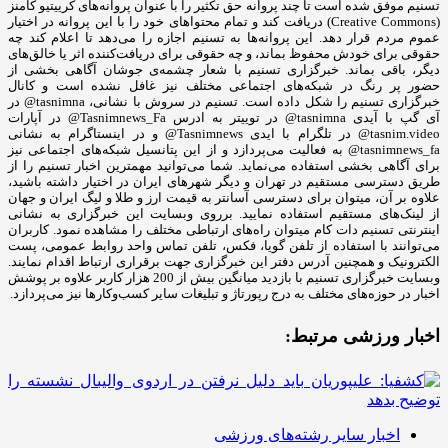
تسنیم موفق شده است تا چند پروانه حق تکثیر را با عنوان پروانه‌های کرییتیو کامنز
(Creative Commons) دریافت کند و تمام محتواهای خود را با این پروانه در اختیار
عموم مردم قرار دهد. این پروانه‌ها به تسنیم اجازه را می‌دهد تا اعلام کند چه
حقوقی برای خودش محفوظ بماند، و چه حقوقی برای دریافت‌کننده اثر یا خالق‌های
دیگر، باقی بماند. خبرگزاری تسنیم با شعار چشمه‌ی جوشان آگاهی بخشی از
حضور پر رنگ در شبکه‌های اجتماعی مختلف نیز غافل نشده است و کانال
خبرگزاری تسنیم را شکل داده است. تسنیم در سروش با نشانی، tasnimna@ در
آی گپ با آیدی tasnimna@ در توییتر به ادرس Tasnimnews_Fa@ در آپارات
tasnim.video@ در تلگرام با ایدی Tasnimnews@ و در اینستاگرام به نشانی
tasnimnews_fa@ به فعالیت می‌پردازد و از این پتانسیل شبکه‌های اجتماعی نیز
برای آگاهی بخشی استفاده می‌نماید. شما می‌توانید مهمترین اخبار تسنیم را از
طریق دسترسی مستقیم در تهران و دیگر شهرهای ایران در اختیار داشته باشید،
علاوه بر آن، میتوان برای دسترسی آسانتر به قیمت ارز و طلا و لیگ ایران و جهان
از لینک‌های مستقیم استفاده نمایید. برروی وبسایت این خبرگزاری به نشانی
اینترنتی تسنیم دات کام میتوان راه‌های ارتباطی مختلف را مشاهده نمود. کاربران
می‌توانند با استفاده از تلفن گویا، فکس، تلفن تماس واحد روابط عمومی، پست
الکترونیک و همچنین آدرس دفتر این خبرگزاری جهت برقراری ارتباط اقدام نمایند.
وبسایت خبرگزاری تسنیم با بازدید میانگین بیش از 200 هزار کاربر علاوه بر پوشش
اخبار در حوزه‌های مختلف به درج رپورتاژ و تبلیغات سایر کسب‌وکارها نیز می‌پردازد.
اخبار ورزشی مرتبط:
اخبار سایر رشته‌های ورزشی