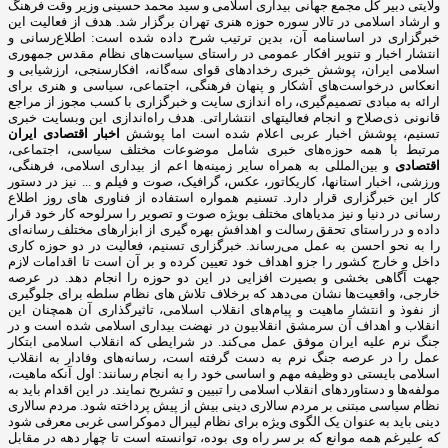
ولایتی دبیر کل مجمع جهانی بیداری اسلامی و سید محمد حسینی وزیر وقت فرهنگ
و ارشاد اسلامی در تالار سوره حوزه هنری تهران برگزار شد. هدف از فعالیت این
خبرگزاری در اساسنامه آن، بدین ترتیب شرح داده شده است: اطلاع‌رسانی و
انتشار اخبار و تنویر افکار عمومی در راستای سیاست‌های نظام مقدس جمهوری
اسلامی ایران، پوشش خبری رخدادهای قوای سه‌گانه، افکارسنجی، ارزشیابی و
انعکاس درخواست‌های آشکار و پنهان فرهنگی، اجتماعی، سیاسی و هنری برای
ارائه به مبادی تصمیم‌گیری، راه اندازی سایت و خبرگزاری با کسب مجوز از مراجع
قانونی ذی‌صلاح و انجام فعالیتهای انتشاراتی. هدف راه‌اندازی این وبسایت خبری
تسنیم، پوشش اخبار عربی اعلام شده است اما پوشش
اخبار اقتصادی ایران
مرتبط با همه حوزه‌های خبری شامل موضوعات مختلف سیاسی، اجتماعی،
اقتصادی
و بین‌المللی به همراه سایر زمینه‌ها اعم از بیداری اسلامی، فرهنگی،
ورزشی، اخبار استانها، کاریکاتور، عکس، گرافیک، صوت و فیلم و ... نیز در دستور
کار این خبرگزاری قرار دارد. تسنیم همواره استفاده از فناوری های روز اطلاع
رسانی در دنیا و نیز مدیاهای مختلف بویژه صوت و تصویر را سرلوحه کار خود قرار
داده و در راستای تحقق رسالت و اهدافش بهره گیری از ابزارهای مختلف رسانه‌ای
را به نحو احسن به عمل می‌رساند. خبرگزاری تسنیم، فعالیت در دو حوزه کاری
داخل و خارج کشور را جزو اهداف خود تعیین کرده و بر آن است تا اقدامات لازم
جهت آگاهی بخشی و بصیرت افزایی در این دو حوزه را انجام دهد. در عرصه
خارجی، واقعیت‌ها نشان می‌دهد که برخلاف تلاش های نظام سلطه برای جلوگیری
از نفوذ و انتشار ماهیت و پیام‌های انقلاب اسلامی، تاثیرگذاری آن همچنان این
انقلاب و اهداف آن سرمشق انقلابیون در نهضت بیداری اسلامی شده است و در
جنگ نرم علیه ایران موفق عمل می‌کند. در شرایطی که انقلاب اسلامی ابتکار
عمل را در عرصه جنگ نرم به دست گرفته است، رسانه‌های وفادار به انقلاب
اسلامی بایستی دو وظیفه مهم و اساسی خود را به انجام رسانند: اول آنکه ماهیت،
مولفه‌ها و دستاوردهای انقلاب اسلامی را تبیین و تشریح نمایند. در این اقدام باید به
نظام سیاسی مبتنی بر مردم سالاری دینی بیش از پیش پرداخته شود. مردم سالاری
دینی باید به عنوان یک الگوی ویژه برای نظام لیبرال دموکراسی غربی معرفی شود
که علیرغم همه موانع که بر سر راه وی بوده، توانسته است تا چهار دهه در مقابل