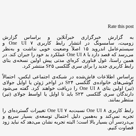
Rate this post
به گزارش خبرگزاری خبرآنلاین و براساس گزارش
زومیت، سامسونگ در انتشار رابط کاربری One UI ۷ و
سیستم‌عامل اندروید ۱۵ اصلاً وضعیت خویی نداشت و به‌نظر
می‌رسد که قصد دارد با One UI ۸ عملکرد بد خود را جبران کند. در
همین راستا، غول فناوری کره‌ای مدتی پیش اولین نسخه‌ی بتای
رابط کاربری جدید را برای سری گلکسی S۲۵ منتشر کرد.
براساس اطلاعات فاش‌شده در شبکه‌ی اجتماعی ایکس، احتمالاً
گوشی‌های خانواده‌ی گلکسی S۲۴ در اواخر ژوئن یا اوایل جولای
(تیر) اولین بتای One UI ۸ را دریافت خواهند کرد. گفته می‌شود
دارندگان سری گلکسی S۲۳ باید تا اوایل یا اواسط جولای (تیر)
منتظر بمانند.
رابط کاربری One UI ۸ نسبت‌به One UI ۷ تغییرات گسترده‌ای را
تجربه نمی‌کند و به‌همین دلیل احتمال توسعه‌ی بسیار سریع و
بی‌دردسر آن بسیار بالا است؛ البته تجربه نشان می‌دهد که نباید زود
قضاوت کنیم.