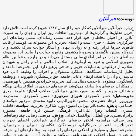
نویسنده:
خبرآنلاین
درباره خبرآنلاین خبرآنلاین که کار خود را از سال ۱۳۸۷ شروع کرده است تلاش دارد
آخرین تحلیل‌ها و گزارش‌ها از مهم‌ترین اتفاقات روز ایران و جهان را به صورت
آنلاین در اختیار مخاطبان خود قرار دهد. مشی رسانه‌ای: مشی رسانه‌ای این
خبرگزاری، تحلیلی - خبری است و اعضای تحریریه این مجموعه می‌کوشند از قالب
ظاهری خبرها فراتر رفته و به زوایای پنهان و آشکار حوادث سرک بکشند و با
کندوکاو بیشتر، ناگفته‌ها و وجوه نامکشوف وقایع و حوادث را بیابند. این مجموعه
رسانه‌ای خود را در امر اطلاع‌رسانی مستقل می‌داند و در چارچوب قوانین نظام
جمهوری اسلامی و تعهد به آرمان‌های انقلاب اسلامی و امام راحل و شهیدان
انقلاب، از درغلتیدن به تمایلات حزبی و جناحی پرهیز دارد. این مجموعه اما نقد و
تحلیل کارشناسانه دستگاه‌ها، عملکرد مسئولان و احزاب را وظیفه ذاتی خود
می‌پندارد و آن را با هدف ارتقای دانایی جامعه، حق پرسشگری شهروندان و وظیفه
پاسخگویی مسئولان با جدیت دنبال می‌کند. تحریریه خبرآنلاین همچنین با بهره‌مندی
از همکاران حرفه‌ای و با سابقه می‌کوشد عرصه‌های جدیدی در اطلاع‌رسانی بهنگام
و شفاف بجوید و بگشاید. صورت‌بندی خبرآنلاین:
صاحب امتیاز
: علیرضا معزی
مدیرمسئول:
حسن لاسجردی
شورای سردبیری:
حسن لاسجردی . محمدرضا
نوروزپور . فرهاد عشوندی . محمود ظهیرالدینی. داوود محمدی. سردبیر شبکه‌های
اجتماعی:
پایش:
محمدباقر تهرانی
ادمین:
پوریا شاکری تحریریه:
سیاست:
فاطمه
استیری
اقتصاد:
زهرا علی‌اکبری
فرهنگ:
حسین قره
جامعه:
مستوره
برادران‌نصیری
بین‌الملل:
ابوالفضل خدایی
ورزش:
مرتضی رضایی
چند رسانه‌ای:
نوید صراف مرامنامه اخلاق حرفه‌ای خبرگزاری خبرآنلاین اعضای تحریریه «خبرآنلاین»، اعم از خبرنگاران، نویسندگان، عکاسان، دبیران و سردبیران، مجموعه اصول و معیارهای اخلاقی حرفه‌ای را با توجه به استانداردهای ‌این حرفه، به عنوان اصول اخلاقی خویش تلقی می‌کنند و رعایت آن را به عنوان مبانی مشترک حرفه‌ای وظیفه خود می‌دانند. این مرامنامه مقررات اداری یا مسائل انضباطی خبرآنلاین نیست، بلکه تنها اصول اخلاقی را تبیین می‌کند که روزنامه‌نگاران خبرآنلاین با رعایت آن، استقلال، اعتبار و درستکاری رسانه و مسئولیت‌ها و تحقق وظایف خود را تضمین می‌کنند. علاوه بر این، قانون مطبوعات و سایر قوانین مرتبط با فعالیت‌های رسانه‌ای نصب العین خبرآنلاین است. ۱. وظیفه آگاهی‌بخشی در راس وظایف حرفه روزنامه‌نگاری قرار گرفته است. انصاف و بی‌غرضی روزنامه‌نگار، خودداری وی از تبلیغ سیاسی و بازرگانی و مقاومت در برابر دیگر کانون‌های فشار، اصل خدشه‌ناپذیر روزنامه‌نگاران فعال در خبرآنلاین است. ۲. «خبرآنلاین» خود را متعهد می‌داند که با رعایت مفاد مرامنامه اخلاقی کلیه آحاد جامعه را مخاطب خود بداند و همواره در چارچوب قانون اساسی به اصول دینی و معتقدات مذهبی و آداب و سنن گروه‌های مختلف قومی و فرهنگی، احترام بگذارد. ۳. روزنامه‌نگاران خبرآنلاین در انجام وظایف حرفه‌ای خویش نه تنها در برابر صاحبان و مدیران موسسه بلکه در برابر خوانندگان و منافع و مصالح جامعه مسئولیت دارند.‌ این مسئولیت اجتماعی‌ ایجاب می‌کند اطلاعات کامل و به روز برای عموم با حفظ آزادی اطلاعات به منظور احقاق حق دسترسی به اطلاعات ارائه شود. ۴. وظیفه کسانی که وقایع مربوط به هر موضوع را شرح می‌دهند یا تفسیر می‌کنند این است که دانش لازم را درباره آن موضوع به نحوی که گزارش‌دهی و تفسیر به صورت دقیق و منصفانه امکان‌پذیر باشد کسب کنند. ۵. رسالت اجتماعی حرفه روزنامه‌نگاری‌ ایجاب می‌کند که روزنامه‌نگار همیشه در خدمت کشف و بیان حقیقت باشد. به موجب ‌این اصل، «خبرآنلاین» خود را متعهد می‌داند تا حد ممکن آنچه را که به راستی روی داده است و در آن شائبه دروغ راه ندارد، منعکس کند. ۶. روزنامه‌نگاران «خبرانلاین» خود را موظف می‌دانند در صورت ارتکاب به اشتباه، هرچه سریع‌تر آن را اصلاح کنند. اگر چه کار روزنامه‌نگاری با سرعت عمل همراه است،‌ این الزام نباید مانع کوشش و جست‌وجو برای پی‌بردن به صحت و سقم اطلاعات شود. همچنین بروز هر اشتباهی را به سرعت اطلاع می‌دهند و آن را در روزنامه تصحیح می‌کنند. ۷. خبرنگاران و نویسندگان «خبرآنلاین» بدون دخالت در ماجرا یا پیش‌فرض‌های خود، خبر و گزارش را تهیه و تنظیم می‌کنند. در عین حال «بی‌طرفی» به معنی بی‌نظر بودن «خبرآنلاین» و نویسندگان آن در قبال رویدادها نیست و روزنامه‌نگاران نظرات خود را در مقالاتی که تفسیر و تحلیلشان از مسائل است، بیان می‌کنند. ۸. روزنامه‌نگاران فعال در «خبرآنلاین» در انتشار مصاحبه‌های اختصاصی به حقوق مصاحبه‌شونده خود احترام می‌گذارند و متن تنظیمی مصاحبه را با رعایت حداکثر امانت‌داری منتشر می‌کنند. ضمنا در صورت درخواست مصاحبه‌شونده، ‌متن نهایی را به نظر او می‌رسانند و اصلاحات مورد نظر را اعمال و حتی در صورت انصراف وی از انتشار مصاحبه خودداری می‌کنند. ۹. به منظور رعایت حقوق مادی و معنوی خالقان و صاحبان آثار، خبرنگاران و نویسندگان «خبرآنلاین» حاصل کار دیگران را بدون ذکر منبع و در صورت لزوم کسب اجازه، باز انتشار نمی‌کنند. امضای یک روزنامه‌نگار تنها پای مطلبی قرار می‌گیرد که حاصل کار خود اوست. هرگونه سرقت ادبی، مخدوش ساختن متن‌ها، تصاویر، اسناد و نیز حذف اطلاعات اساسی مربوط به رویدادها نزد روزنامه‌نگاران «خبرآنلاین» مذموم و مطرود است. ۱۰. حریم خصوصی افراد محترم است و نباید بدون اجازه به آن وارد شد. روزنامه‌نگاران و نویسندگان «خبرآنلاین» با توجه خاص به حیثیت شخصی و زندگی خصوصی افراد، از تمامی مواردی که ممکن است با انتشار مطلب یا خبر آن به حیثیت افراد لطمه وارد آورد، اکیدا پرهیز می‌کنند. ۱۱. روزنامه‌نگاران و نویسندگان «خبرآنلاین» ادبیات پالوده و قلم متین را از مهم‌ترین ویژگی‌های خود می‌دانند و از لحن گزنده یا کلمات توهین‌آمیز علیه هیچ شخص یا نهادی، چه در خبر یا گزارش و چه در نظر، استفاده نمی‌کنند. ۱۲. روزنامه‌نگاران «خبرآنلاین» به طور مخفیانه از دوربین، میکروفن و یا دستگاه‌های ضبط صوت استفاده نخواهند کرد، مگر در زمانی که حق قانونی روزنامه‌نگار است، اما آشکارسازی لوازم فوق برای او مخاطره‌آمیز باشد. ۱۳. روزنامه‌نگاران «خبرآنلاین» برای کسب خبر، صریحا خود را روزنامه‌نگار معرفی می‌کنند و هرگز همچون کارآگاه یا جاسوس عمل نمی‌کنند. آنان همچنین از تحت فشار قرار دادن افراد برای کسب خبر پرهیز می‌کنند. ۱۴. روزنامه‌نگاران «خبرآنلاین» ضمن وقوف به آزادی خبر، تفسیر و انتقاد، می‌توانند از افشای منبع اطلاعات به جز صراحتی که قانون مطبوعات دارد (دستور مقام قضایی) خودداری کنند. محرمانه نگاه داشتن هویت منابعی که «خبرانلاین» نمی‌خواهد شناخته شوند، نافی ‌این اصل نیست که منابع خبری، جز در موارد استثنایی، باید به روشن‌ترین وجه معرفی شوند. از سوی دیگر ممکن است ناشناس ماندن اظهارکننده یک مطلب برای او فرصتی غیرمنصفانه فراهم آورد تا علیه دیگران سخن بگوید. در این صورت «خبرآنلاین» از انتشار اظهارات علیه دیگران توسط منبعی که نامش فاش نشود، پرهیز می‌کند. ۱۵. اولین و مهم‌ترین دغدغه روزنامه‌نگاران «خبرآنلاین»، تلاش در جهت ارتقای سطح کیفی وکمی مطالب «خبرآنلاین» است.‌ این بدان معناست که توفیق «خبرآنلاین» در تهیه و انتشار اخبار و گزارش‌های دست اول نتیجه تلاش‌های بی‌وقفه روزنامه‌نگاران آن است. ۱۶. روزنامه‌نگاران «خبرآنلاین» به حق دسترسی به مطالب، اخبار و گزارش‌های جمع‌آوری شده واقفند و پیش از انتشار مطالب تهیه شده مبادرت به فروش، واگذاری و افشای بخشی یا تمام آن مطلب به افراد خارج از خبرآنلاین علی‌الخصوص رسانه های رقیب، دوستان و وابستگان نزدیک خود نخواهند کرد. آنان با آگاهی کامل از خط‌مشی و سیاست‌های کلی روزنامه، متعهدانه و وفادارانه در جهت پیشبرد ‌این اهداف گام برمی‌دارند. ۱۷. روزنامه‌نگاران «خبرآنلاین» نام و عنوان «خبرآنلاین» را مورد استفاده شخصی قرار نمی‌دهند. آنان کارت‌های خبرنگاری خود را تنها در مواقع کسب خبر و امور مرتبط با حرفه خود یا ورود به سازمان‌های دولتی یا خصوصی به کار می‌گیرند. ۱۸. اظهارنظر نسبت به شخصیت‌های مورد توجه مخاطبان از جمله هنرمندان و ورزشکاران در قالب گفت‌وگو و یا نوشته از سوی روزنامه‌نگاران نباید کیفیت محتوا را تا سرحد نشریات زرد پایین آورد. ۱۹. از آنجا که کسب اخبار دست اول و انتشار آن یکی از ویژگی‌های بارز رسانه‌هاست و ‌این فرآیند منجر به جذب مخاطب بیشتر برای یک رسانه می‌شود، روزنامه‌نگاران «خبرآنلاین»، تمامی رسانه‌های خبری دیگر اعم از رسانه‌های چاپی، الکترونیکی، تصویری و صوتی را که در جهت تضاد و یا حتی همسو با رسانه خود هستند رقیب حرفه‌ای می‌انگارند و بر ‌این اساس، همکاری و فعالیت با آنان (در هر سطحی) را بدون مشورت و صلاحدید حوزه سردبیری، مغایر با تعهدات اخلاقی و حرفه‌ای می‌دانند. ۲۰. ارائه هرگونه اطلاعات محرمانه داخلی و اداری خبرآنلاین مغایر با وجدان و مسئولیت اخلاقی و حرفه‌ای روزنامه‌نگاران در قبال مجموعه خبرآنلاین است. ۲۱. داشتن صفحات شخصی در فضای مجازی حق مسلم هر فرد است. روزنامه‌نگاران «خبرآنلاین» نیز ازاین قاعده مستثنی نیستند. مهم نیست که تا چه میزان تلاش می‌کنند مطالبشان متمایز از مطالب موجود در خبرآنلاین باشد؛ بلکه نکته‌ اینجاست که به‌ هر حال مخاطبان، آنها را به عنوان روزنامه‌نگاران «خبرآنلاین» می‌شناسند و دیدگاه‌ها و نظراتشان را مرتبط با خط‌مشی آن تلقی می‌کنند. با علم به‌ این موضوع، روزنامه‌نگاران «خبرآنلاین» هرگونه فعالیت مجازی، حضور در شبکه های اجتماعی و یا مصاحبه و سخنرانی بدون در نظر گرفتن صلاحدید خبرآنلاین را مغایر با وجدان اخلاقی و حرفه‌ای خود می‌دانند. ۲۲. روزنامه‌نگاران فعال در «خبرآنلاین» از نوشتن در مورد مسائلی که نفع مستقیم مادی برای آنها و وابستگانشان دارند، پرهیز می‌کنند. از اطلاعاتی که به واسطه شغلشان به دست می‌آورند برای کسب منافع مالی و اقتصادی استفاده نمی‌کنند و این اطلاعات را به‌ این منظور در اختیار بستگان یا دوستانشان قرار نمی‌دهند. ۲۳. هرگونه مشارکت و همکاری تعهدآور با سازمان‌های حوزه فعالیت خود (اعم از استخدام، همکاری پاره‌وقت، انجام پروژه‌های مشترک و ارائه مشاوره و غیره) از نظر روزنامه‌نگاران «خبرآنلاین» مورد پذیرش نیست. چرا که ‌این نوع وابستگی‌ها به سازمان‌هایی که تحت پوشش خبری ‌این رسانه قرار دارند، بدون شک دیدگاه‌ها و نظرات روزنامه‌نگاران را به مرور زمان تحت‌ تاثیر خود قرار می‌دهد و از بازده کاری آنان می‌کاهد. ۲۴. روزنامه‌نگاران فعال در «خبرآنلاین» در مورد پذیرش هدایایی که از طرف اشخاص یا سازمان‌ها و نهادها ارائه می‌شود احتیاط می‌کنند. هر هدیه‌ای که ‌این شائبه را به وجود ‌آورد که در قبال آن انتظار همدلی به هنگام تهیه مطلب وجود دارد فورا پس داده می‌شود. اگر به روزنامه‌نگاری مستقیما پیشنهاد همکاری در قبال دریافت هدیه ارائه شد، موضوع را به مدیران مجموعه اطلاع می‌دهد و چنین موضوعی ممکن است بنا به صلاحدید سردبیر به اطلاع خوانندگان برسد. در عین حال روزنامه‌نگاران فعال در «خبرانلاین» هدایای ارزان‌قیمتی را که با «حسن نیت» ارائه می‌شود با احترام می‌پذیرند. هدایای گران‌تر را محترمانه باز می‌گردانند یا در اختیار روزنامه قرار می‌دهند تا به مصارف عمومی برسد. جوایز و هدایای بزرگداشت رسمی روزنامه‌نگاری از ‌این قاعده مستثنی است. ۲۵. روزنامه‌نگاران فعال « خبرآنلاین» سفرهایی را که هزینه آن به عهده سازمان و نهاد خاصی است قبول نمی‌کنند مگر با اجازه روزنامه و در صورت مهم بودن اطلاعاتی که قرار است در سفر جمع‌آوری شود. تبیین مواضع خبرگزاری «خبرآنلاین»: چگونه اصولگرایانی هستیم؟ با توجه به دوقطبی موجود ،‌ ما به اصولگرایان تعلق داریم و بدیهی است به اصول مشترک، باورمند و ملتزمیم که به دلیل رعایت اختصار از شرح آن صرف نظر می شود . آن چه در زیر می آید ما را از سایر جریان ها بویژه جریان غیر اصولگرایی متمایز می سازد؛ در عین حال با عنایت به گستردگی طیف اصولگرایی ، به برخی تفاوت برداشت های ما با سایر عزیزانی که در این طیف تعریف می شوند اشاره شده است: ۱. اصول مشترک جبهه اصولگرایان اعتقاد و التزام به اسلام ، انقلاب ، نظام ، امام و رهبری است. هر جریان یا فردی که به این اصول واقعا معتقد و ملتزم باشد و قرائت او از این اصول براساس قرائت رهبری باشد ، اصولگراست ، هر چند درسایر مسائل دارای سلوک، نظرات و سلیقه های متفاوتی باشد . به عبارت بهتر ، نقطه کانونی همه اصولگرایان، بینش واحد است و تمایزات آنها فقط در روش و منش نمود می یابد. ۲. پرده پوشی وکتمان انتقاد به همه دستگاه های کشور را، حتی آنهایی که توسط اصولگرایان اداره می شوند روا نمی دانیم و تمجیدات بی مبنا را ‌مصداق تعصب جاهلی قلمداد می کنیم. ۳. اتکای برخی سیاسیون به رسانه های فارسی زبان بیگانه علاوه برآن که نوعی توهین به رسانه های داخلی قلمداد می شود ،‌ مصداق حدیث خانواده را نزد غیربردن است. نباید فراموش کنیم اساس تاسیس رسانه های فارسی زبان توسط دولت های مخالف ایران ، فعالیت حرفه ای نیست و بنابراین یک عنصر هوشمند و دلسوز منافع ملی، تحت هیچ شرایطی، حتی بی مهری عامدانه ، بازیچه نمی شود و در این دام نمی افتد. ۴. معتقدیم می توان با افراد و افکارمخالف بود و مرزبندی داشت ولی در عین حال آنان را محترم شمرد. ادبیات دور از ادب را نشانه صراحت یا انقلابی گری نمی دانیم. ۵. بسنده کردن به افراد همجور را نوعی تعصب قبیله ای می شماریم که ضمنا کیان کشور را نیز به مخاطره افکند. بر همین منوال با خط کشی های سیاه و سفیدکه به رادیکالیسم دامن می زند موافق نیستیم. خود و