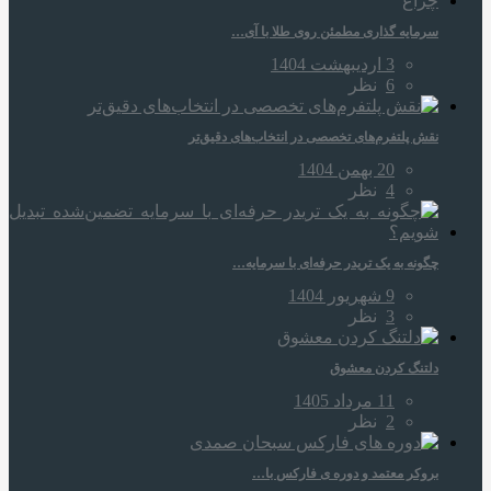
سرمایه‌ گذاری مطمئن روی طلا با آی…
3 اردیبهشت 1404
6
نظر
نقش پلتفرم‌های تخصصی در انتخاب‌های دقیق‌تر
20 بهمن 1404
4
نظر
چگونه به یک تریدر حرفه‌ای با سرمایه…
9 شهریور 1404
3
نظر
دلتنگ کردن معشوق
11 مرداد 1405
2
نظر
بروکر معتمد و دوره‌ ی فارکس با…