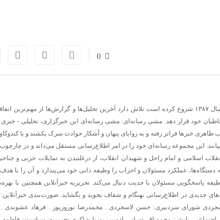
0
درباره خبرآنلاین خبرآنلاین که کار خود را از سال ۱۳۸۷ شروع کرده است تلاش دارد آخرین تحلیل‌ها و گزارش‌ها از مهم‌ترین 
مخاطبان خود قرار دهد. مشی رسانه‌ای: مشی رسانه‌ای این خبرگزاری، تحلیلی - خبری
ظاهری خبرها فراتر رفته و به زوایای پنهان و آشکار حوادث سرک بکشند و با کندوکاو 
یابند. این مجموعه رسانه‌ای خود را در امر اطلاع‌رسانی مستقل می‌داند و در چارچوب 
قلاب اسلامی و امام راحل و شهیدان انقلاب، از درغلتیدن به تمایلات حزبی و جناحی
ه دستگاه‌ها، عملکرد مسئولان و احزاب را وظیفه ذاتی خود می‌پندارد و آن را با هدف 
ه پاسخگویی مسئولان با جدیت دنبال می‌کند. تحریریه خبرآنلاین همچنین با بهره‌م
های جدیدی در اطلاع‌رسانی بهنگام و شفاف بجوید و بگشاید. صورت‌بندی خبرآنلاین:
جردی
شورای سردبیری:
حسن لاسجردی . محمدرضا نوروزپور . فرهاد عشوندی . 
ی اجتماعی:
پایش:
محمدباقر تهرانی
ادمین:
پوریا شاکری تحریریه:
سیاست:
فاطمه ا