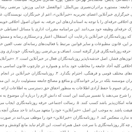
جامعه:
مستوره برادران‌نصیری
بین‌الملل:
ابوالفضل خدایی
ورزش:
مرتضی رضا
رنگاران و نویسندگان «خبرآنلاین» حاصل کار دیگران را بدون ذکر منبع و در صورت لزوم کسب اجازه، باز انتشار نمی‌کنند. امضای یک روزنامه‌نگار تنها پای مطلبی قرار می‌گیرد که حاصل کار خود اوست. هرگونه سرقت ادبی، مخدوش ساختن متن‌ها، تصاویر، اسناد و نیز حذف اطلاعات اساسی مربوط به رویدادها نزد روزنامه‌نگاران «خبرآنلاین» مذموم و مطرود است. ۱۰. حریم خصوصی افراد محترم است و نباید بدون اجازه به آن وارد شد. روزنامه‌نگاران و نویسندگان «خبرآنلاین» با توجه خاص به حیثیت شخصی و زندگی خصوصی افراد، از تمامی مواردی که ممکن است با انتشار مطلب یا خبر آن به حیثیت افراد لطمه وارد آورد، اکیدا پرهیز می‌کنند. ۱۱. روزنامه‌نگاران و نویسندگان «خبرآنلاین» ادبیات پالوده و قلم متین را از مهم‌ترین ویژگی‌های خود می‌دانند و از لحن گزنده یا کلمات توهین‌آمیز علیه هیچ شخص یا نهادی، چه در خبر یا گزارش و چه در نظر، استفاده نمی‌کنند. ۱۲. روزنامه‌نگاران «خبرآنلاین» به طور مخفیانه از دوربین، میکروفن و یا دستگاه‌های ضبط صوت استفاده نخواهند کرد، مگر در زمانی که حق قانونی روزنامه‌نگار است، اما آشکارسازی لوازم فوق برای او مخاطره‌آمیز باشد. ۱۳. روزنامه‌نگاران «خبرآنلاین» برای کسب خبر، صریحا خود را روزنامه‌نگار معرفی می‌کنند و هرگز همچون کارآگاه یا جاسوس عمل نمی‌کنند. آنان همچنین از تحت فشار قرار دادن افراد برای کسب خبر پرهیز می‌کنند. ۱۴. روزنامه‌نگاران «خبرآنلاین» ضمن وقوف به آزادی خبر، تفسیر و انتقاد، می‌توانند از افشای منبع اطلاعات به جز صراحتی که قانون مطبوعات دارد (دستور مقام قضایی) خودداری کنند. محرمانه نگاه داشتن هویت منابعی که «خبرانلاین» نمی‌خواهد شناخته شوند، نافی ‌این اصل نیست که منابع خبری، جز در موارد استثنایی، باید به روشن‌ترین وجه معرفی شوند. از سوی دیگر ممکن است ناشناس ماندن اظهارکننده یک مطلب برای او فرصتی غیرمنصفانه فراهم آورد تا علیه دیگران سخن بگوید. در این صورت «خبرآنلاین» از انتشار اظهارات علیه دیگران توسط منبعی که نامش فاش نشود، پرهیز می‌کند. ۱۵. اولین و مهم‌ترین دغدغه روزنامه‌نگاران «خبرآنلاین»، تلاش در جهت ارتقای سطح کیفی وکمی مطالب «خبرآنلاین» است.‌ این بدان معناست که توفیق «خبرآنلاین» در تهیه و انتشار اخبار و گزارش‌های دست اول نتیجه تلاش‌های بی‌وقفه روزنامه‌نگاران آن است. ۱۶. روزنامه‌نگاران «خبرآنلاین» به حق دسترسی به مطالب، اخبار و گزارش‌های جمع‌آوری شده واقفند و پیش از انتشار مطالب تهیه شده مبادرت به فروش، واگذاری و افشای بخشی یا تمام آن مطلب به افراد خارج از خبرآنلاین علی‌الخصوص رسانه های رقیب، دوستان و وابستگان نزدیک خود نخواهند کرد. آنان با آگاهی کامل از خط‌مشی و سیاست‌های کلی روزنامه، متعهدانه و وفادارانه در جهت پیشبرد ‌این اهداف گام برمی‌دارند. ۱۷. روزنامه‌نگاران «خبرآنلاین» نام و عنوان «خبرآنلاین» را مورد استفاده شخصی قرار نمی‌دهند. آنان کارت‌های خبرنگاری خود را تنها در مواقع کسب خبر و امور مرتبط با حرفه خود یا ورود به سازمان‌های دولتی یا خصوصی به کار می‌گیرند. ۱۸. اظهارنظر نسبت به شخصیت‌های مورد توجه مخاطبان از جمله هنرمندان و ورزشکاران در قالب گفت‌وگو و یا نوشته از سوی روزنامه‌نگاران نباید کیفیت محتوا را تا سرحد نشریات زرد پایین آورد. ۱۹. از آنجا که کسب اخبار دست اول و انتشار آن یکی از ویژگی‌های بارز رسانه‌هاست و ‌این فرآیند منجر به جذب مخاطب بیشتر برای یک رسانه می‌شود، روزنامه‌نگاران «خبرآنلاین»، تمامی رسانه‌های خبری دیگر اعم از رسانه‌های چاپی، الکترونیکی، تصویری و صوتی را که در جهت تضاد و یا حتی همسو با رسانه خود هستند رقیب حرفه‌ای می‌انگارند و بر ‌این اساس، همکاری و فعالیت با آنان (در هر سطحی) را بدون مشورت و صلاحدید حوزه سردبیری، مغایر با تعهدات اخلاقی و حرفه‌ای می‌دانند. ۲۰. ارائه هرگونه اطلاعات محرمانه داخلی و اداری خبرآنلاین مغایر با وجدان و مسئولیت اخلاقی و حرفه‌ای روزنامه‌نگاران در قبال مجموعه خبرآنلاین است. ۲۱. داشتن صفحات شخصی در فضای مجازی حق مسلم هر فرد است. روزنامه‌نگاران «خبرآنلاین» نیز ازاین قاعده مستثنی نیستند. مهم نیست که تا چه میزان تلاش می‌کنند مطالبشان متمایز از مطالب موجود در خبرآنلاین باشد؛ بلکه نکته‌ اینجاست که به‌ هر حال مخاطبان، آنها را به عنوان روزنامه‌نگاران «خبرآنلاین» می‌شناسند و دیدگاه‌ها و نظراتشان را مرتبط با خط‌مشی آن تلقی می‌کنند. با علم به‌ این موضوع، روزنامه‌نگاران «خبرآنلاین» هرگونه فعالیت مجازی، حضور در شبکه های اجتماعی و یا مصاحبه و سخنرانی بدون در نظر گرفتن صلاحدید خبرآنلاین را مغایر با وجدان اخلاقی و حرفه‌ای خود می‌دانند. ۲۲. روزنامه‌نگاران فعال در «خبرآنلاین» از نوشتن در مورد مسائلی که نفع مستقیم مادی برای آنها و وابستگانشان دارند، پرهیز می‌کنند. از اطلاعاتی که به واسطه شغلشان به دست می‌آورند برای کسب منافع مالی و اقتصادی استفاده نمی‌کنند و این اطلاعات را به‌ این منظور در اختیار بستگان یا دوستانشان قرار نمی‌دهند. ۲۳. هرگونه مشارکت و همکاری تعهدآور با سازمان‌های حوزه فعالیت خود (اعم از استخدام، همکاری پاره‌وقت، انجام پروژه‌های مشترک و ارائه مشاوره و غیره) از نظر روزنامه‌نگاران «خبرآنلاین» مورد پذیرش نیست. چرا که ‌این نوع وابستگی‌ها به سازمان‌هایی که تحت پوشش خبری ‌این رسانه قرار دارند، بدون شک دیدگاه‌ها و نظرات روزنامه‌نگاران را به مرور زمان تحت‌ تاثیر خود قرار می‌دهد و از بازده کاری آنان می‌کاهد. ۲۴. روزنامه‌نگاران فعال در «خبرآنلاین» در مورد پذیرش هدایایی که از طرف اشخاص یا سازمان‌ها و نهادها ارائه می‌شود احتیاط می‌کنند. هر هدیه‌ای که ‌این شائبه را به وجود ‌آورد که در قبال آن انتظار همدلی به هنگام تهیه مطلب وجود دارد فورا پس داده می‌شود. اگر به روزنامه‌نگاری مستقیما پیشنهاد همکاری در قبال دریافت هدیه ارائه شد، موضوع را به مدیران مجموعه اطلاع می‌دهد و چنین موضوعی ممکن است بنا به صلاحدید سردبیر به اطلاع خوانندگان برسد. در عین حال روزنامه‌نگاران فعال در «خبرانلاین» هدایای ارزان‌قیمتی را که با «حسن نیت» ارائه می‌شود با احترام می‌پذیرند. هدایای گران‌تر را محترمانه باز می‌گردانند یا در اختیار روزنامه قرار می‌دهند تا به مصارف عمومی برسد. جوایز و هدایای بزرگداشت رسمی روزنامه‌نگاری از ‌این قاعده مستثنی است. ۲۵. روزنامه‌نگاران فعال « خبرآنلاین» سفرهایی را که هزینه آن به عهده سازمان و نهاد خاصی است قبول نمی‌کنند مگر با اجازه روزنامه و در صورت مهم بودن اطلاعاتی که قرار است در سفر جمع‌آوری شود. تبیین مواضع خبرگزاری «خبرآنلاین»: چگونه اصولگرایانی هستیم؟ با توجه به دوقطبی موجود ،‌ ما به اصولگرایان تعلق داریم و بدیهی است به اصول مشترک، باورمند و ملتزمیم که به دلیل رعایت اختصار از شرح آن صرف نظر می شود . آن چه در زیر می آید ما را از سایر جریان ها بویژه جریان غیر اصولگرایی متمایز می سازد؛ در عین حال با عنایت به گستردگی طیف اصولگرایی ، به برخی تفاوت برداشت های ما با سایر عزیزانی که در این طیف تعریف می شوند اشاره شده است: ۱. اصول مشترک جبهه اصولگرایان اعتقاد و التزام به اسلام ، انقلاب ، نظام ، امام و رهبری است. هر جریان یا فردی که به این اصول واقعا معتقد و ملتزم باشد و قرائت او از این اصول براساس قرائت رهبری باشد ، اصولگراست ، هر چند درسایر مسائل دارای سلوک، نظرات و سلیقه های متفاوتی باشد . به عبارت بهتر ، نقطه کانونی همه اصولگرایان، بینش واحد است و تمایزات آنها فقط در روش و منش نمود می یابد. ۲. پرده پوشی وکتمان انتقاد به همه دستگاه های کشور را، حتی آنهایی که توسط اصولگرایان اداره می شوند روا نمی دانیم و تمجیدات بی مبنا را ‌مصداق تعصب جاهلی قلمداد می کنیم. ۳. اتکای برخی سیاسیون به رسانه های فارسی زبان بیگانه علاوه برآن که نوعی توهین به رسانه های داخلی قلمداد می شود ،‌ مصداق حدیث خانواده را ن