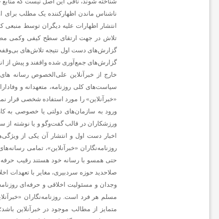
ف
و
ت
ب
ا
ل
ج
ه