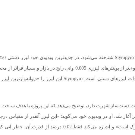
ساخت. او ادعا می‌کند این دستگاه حدوداً 50 هزار برابر قوی‌تر از پوینترهای لیزری 0.005 واتی رایج در بازار و بسیار
قانونی 5 میلی‌واتی در ایالات متحده برای فروش و واردات لیزرهای دستی است. Styropyro این لیزر را «دیوانه
قدرت دست‌ساز شهرت دارد، توضیح می‌دهد که این پروژه با هدف ساخت 
 آغاز شد. او در ویدیوی خود می‌گوید: «این لیزر آنقدر از مقیاس درجه
خطر لیزر خارج است که خطرات چشمی آن غیرقابل‌درک است» و اشاره می‌کند فقط 0.02 درصد از قدرت آن