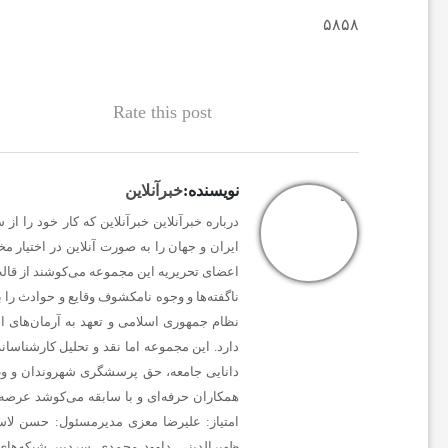
۵۸۵۸
ی
ا
Rate this post
خ
نویسنده:
خبرآنلاین
ب
ایران و جهان را به صورت آنلاین در اختیار 
ا
اعضای تحریریه این مجموعه می‌کوشند از قالب 
ناگفته‌ها و وجوه نامکشوف وقایع و حوادث را ب
نظام جمهوری اسلامی و تعهد به آرمان‌های ان
ر
دارد. این مجموعه اما نقد و تحلیل کارشناسان
دانایی جامعه، حق پرسشگری شهروندان و وظیف
ف
همکاران حرفه‌ای و با سابقه می‌کوشد عرصه‌
امتیاز
: علیرضا معزی
مدیرمسئول:
حسن لاس
ظهیرالدینی. داوود محمدی. سردبیر شبکه‌ها