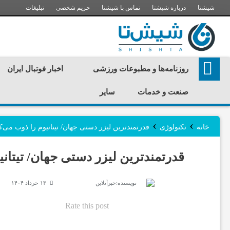
شیشتا
درباره شیشتا
تماس با شیشتا
حریم شخصی
تبلیغات
ر
روزنامه‌ها و مطبوعات ورزشی
اخبار فوتبال ایران
و
صنعت و خدمات
سایر
ز
›
›
خانه
تکنولوژی
قدرتمندترین لیزر دستی جهان/ تیتانیوم را ذوب می‌ک
ن
قدرتمندترین لیزر دستی جهان/ تیتانی
ا
نویسنده:
خبرآنلاین
۱۳ خرداد ۱۴۰۴
Rate this post
م