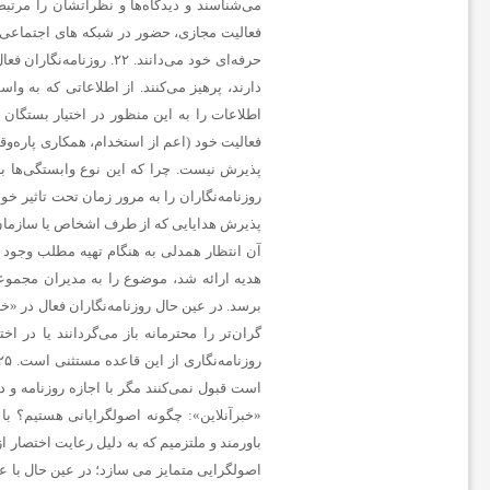
ا
ن
ا
خ
ب
ا
ر