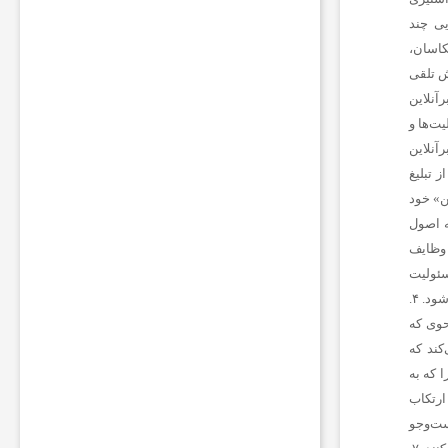
ر
یی
چند
م
زد غیربردن است. نباید فراموش کنیم اساس تاسیس رسانه های فارسی زبان توسط دولت های مخالف ایران ، فعالیت حرفه ای نیست و بنابراین یک عنصر هوشمند و دلسوز منافع ملی، تحت هیچ شرایطی، حتی بی مهری عامدانه ، بازیچه نمی شود و در این دام نمی افتد. ۴. معتقدیم می توان با افراد و افکارمخالف بود و مرزبندی داشت ولی در عین حال آنان را محترم شمرد. ادبیات دور از ادب را نشانه صراحت یا انقلابی گری نمی دانیم. ۵. بسنده کردن به افراد همجور را نوعی تعصب قبیله ای می شماریم که ضمنا کیان کشور را نیز به مخاطره افکند. بر همین منوال با خط کشی های سیاه و سفیدکه به رادیکالیسم دامن می زند موافق نیستیم. خود و
ق
ا
م
ا
ت
ا
م
ن
ی
ت
ی
ب
ه
ر
ی
ا
ض
د
ر
ب