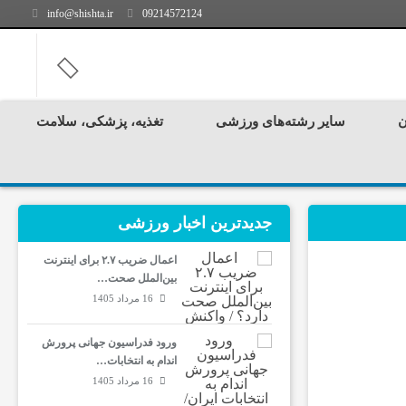
info@shishta.ir
09214572124
ن
سایر رشته‌های ورزشی
تغذیه، پزشکی، سلامت
جدیدترین‌ اخبار ورزشی
اعمال ضریب ۲.۷ برای اینترنت
بین‌الملل صحت…
16 مرداد 1405
ورود فدراسیون جهانی پرورش
اندام به انتخابات…
16 مرداد 1405