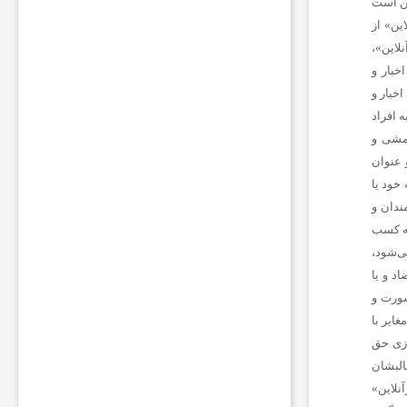
ا
ت
ب
ر
ا
ی
ر
و
ش
ن
ن
گ
ه
د
ا
ش
ت
ن
چ
ر
ا
غ
ک