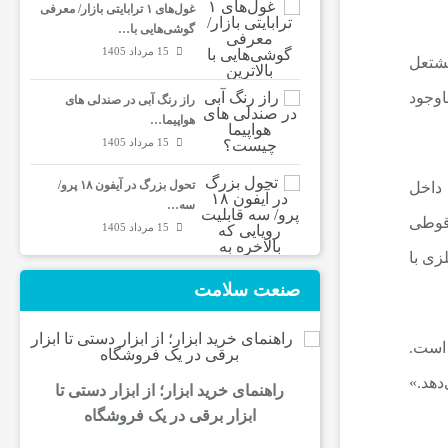
غول‌های ۱ ترابایتی بازار/ معرفی
گوشی‌هایی با…
15 مرداد 1405
نیه مشتعل
اوجود
راز رنگ آبی در صندلی های
هواپیما…
15 مرداد 1405
تحول بزرگ در آیفون ۱۸ پرو/
ینک داخل
سه…
 از قوطی
15 مرداد 1405
فلزی با
صنعت سلامت
اده شده است.
دهد.»
راهنمای خرید ابزار؛ از ابزار دستی تا
ابزار برقی در یک فروشگاه