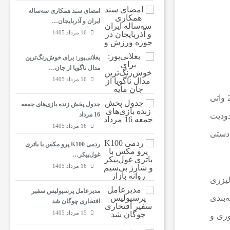
امضای سند همکاری سه‌ساله
ایران و آذربایجان…
16 مرداد 1405
بغلانی‌پور: برای خوش‌رنگ‌ترین
مدال ناگویا از جان…
16 مرداد 1405
به گزارش خبرآنلاین، «دریک آنتونی»، یوتوبری که با نام Styropyro شناخته‌ می‌شود، در جدیدترین ویدیوی خود لیزر دستی 250 واتی
جدول پخش زنده بازی‌های جمعه
16 مرداد
 فراتر از محدودیت
16 مرداد 1405
‌وارترین لیزر دستی
ردمی K100 پرو مکس با باتری
غول‌پیکر…
16 مرداد 1405
لیزری
مدیرعامل پرسپولیس سفیر
‌بندی
افتخاری چوگان شد
15 مرداد 1405
، خطر آنی کوری و