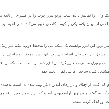
Styropyro در ویدیوی خود قدرت حیرت‌انگیز این لیزر 250 واتی را نمایش داده است. پرتو لیزر چوب را در کسری از ثا
حتی از لیوان پلاستیکی و کیسه کاغذی عبور می‌کند. حتی لحیم نیز ب
ص (F-theta lens) برای تمرکز بیشتر پرتو، این لیزر توانست یک سکه پنی را نه‌فقط ذوب، بلکه فلز ز
ل کند؛ کاری که به گفته Styropyro حتی با مشعل نیز به‌سختی انجام می‌شود. این لیزر همچنین به‌راحتی
d)، تیغ‌های اصلاح، سیم مسی و ورق تیتانیومی عبور کرد. این لیزر حتی توانست سیم تنگستن، 
تعل کند و ساختار کربنی آنها را تغییر دهد.
برای ساخت این دستگاه، Styropyro از قطعات دست‌دوم که اغلب از eBay و بازارهای آنلاین دیگر تهیه شده‌اند، استف
که به گفته او «بهترین آرایه دیودی است که بازار سیاه چین ارائه می‌