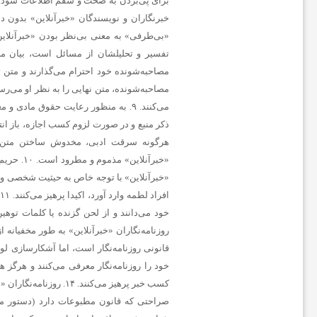
ا
ن
ا
خ
ب
ا
ر