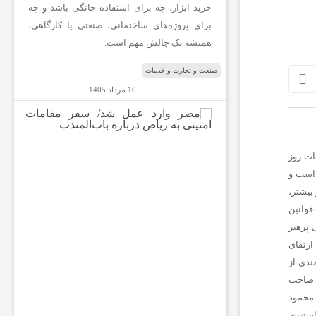
خرید ابزار، چه برای استفاده خانگی باشد و چه
برای پروژه‌های ساختمانی، صنعتی یا کارگاهی،
همیشه یک چالش مهم است.
صنعت و تجارت و خدمات
10 مرداد 1405
م
ص
ر
اتفاقات روز
و
ا
 است و
ر
بیشتر،
د
قوانین
ع
 پرهیز
م
ل
ارتقای
ش
ندی از
د
صاحب
/
محمود
س
ف
ستیری