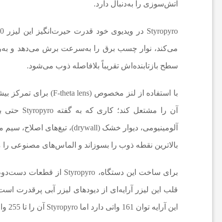
آتش‌سوزی را به‌دنبال دارد.
ع
می‌کند، نوار چسب برق را به‌سرعت برش می‌دهد و به‌را
ا
سطح بازتابنده‌اش تقریباً بلافاصله ذوب می‌شود.
ت
با استفاده از لنز مخصو
آن را مشتع
و
آلومینیومی، دیوار خشک (rywall
بالاترین نقطه ذوب را بسوزاند و الماس‌های مصنوعی را مش
ر
ز
قلب این لیزر آرایه‌ای از دیودهای لیزر آبی پرقدرت است 
ش
این آرایه توان 161 واتی دارد اما Styropyro آن را تا 255 وات اورکلاک کرده است.