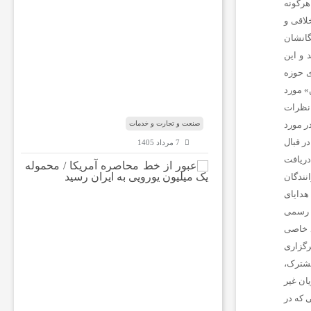
س
ب‌
و
ک
ا
ر‌
ه
ا
صنعت و تجارت و خدمات
7 مرداد 1405
ع
ب
و
ر
ا
ز
خ
ط
م
ح
ا