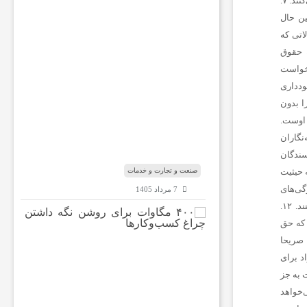
ا
ر
ه
ب
ا
ب‌
ا
ل
م
ن
د
ب
صنعت و تجارت و خدمات
7 مرداد 1405
۴
۰
۰
م
گ
ا
و