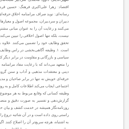
و
اقتصاد:
زهرا علی‌اکبری
فرهنگ:
حسین قره
رسانه‌ای:
نوید صراف مرامنامه اخلاق حرفه‌ای خبرگزاری خبرآنلاین اعضای تحریریه «خبرآنلاین»، اعم از خبرنگاران، نویسندگان، عکاسان، دبیران و سردبیران، مجموعه اصول و معیارهای اخلاقی حرفه‌ای را با توجه به استانداردهای ‌این حرفه، به عنوان اصول اخلاقی خویش تلقی می‌کنند و رعایت آن را به عنوان مبانی مشترک حرفه‌ای وظیفه خود می‌دانند. این مرامنامه مقررات اداری یا مسائل انضباطی خبرآنلاین نیست، بلکه تنها اصول اخلاقی را تبیین می‌کند که روزنامه‌نگاران خبرآنلاین با رعایت آن، استقلال، اعتبار و درستکاری رسانه و مسئولیت‌ها و تحقق وظایف خود را تضمین می‌کنند. علاوه بر این، قانون مطبوعات و سایر قوانین مرتبط با فعالیت‌های رسانه‌ای نصب العین خبرآنلاین است. ۱. وظیفه آگاهی‌بخشی در راس وظایف حرفه روزنامه‌نگاری قرار گرفته است. انصاف و بی‌غرضی روزنامه‌نگار، خودداری وی از تبلیغ سیاسی و بازرگانی و مقاومت در برابر دیگر کانون‌های فشار، اصل خدشه‌ناپذیر روزنامه‌نگاران فعال در خبرآنلاین است. ۲. «خبرآنلاین» خود را متعهد می‌داند که با رعایت مفاد مرامنامه اخلاقی کلیه آحاد جامعه را مخاطب خود بداند و همواره در چارچوب قانون اساسی به اصول دینی و معتقدات مذهبی و آداب و سنن گروه‌های مختلف قومی و فرهنگی، احترام بگذارد. ۳. روزنامه‌نگاران خبرآنلاین در انجام وظایف حرفه‌ای خویش نه تنها در برابر صاحبان و مدیران موسسه بلکه در برابر خوانندگان و منافع و مصالح جامعه مسئولیت دارند.‌ این مسئولیت اجتماعی‌ ایجاب می‌کند اطلاعات کامل و به روز برای عموم با حفظ آزادی اطلاعات به منظور احقاق حق دسترسی به اطلاعات ارائه شود. ۴. وظیفه کسانی که وقایع مربوط به هر موضوع را شرح می‌دهند یا تفسیر می‌کنند این است که دانش لازم را درباره آن موضوع به نحوی که گزارش‌دهی و تفسیر به صورت دقیق و منصفانه امکان‌پذیر باشد کسب کنند. ۵. رسالت اجتماعی حرفه روزنامه‌نگاری‌ ایجاب می‌کند که روزنامه‌نگار همیشه در خدمت کشف و بیان حقیقت باشد. به موجب ‌این اصل، «خبرآنلاین» خود را متعهد می‌داند تا حد ممکن آنچه را که به راستی روی داده است و در آن شائبه دروغ راه ندارد، منعکس کند. ۶. روزنامه‌نگاران «خبرانلاین» خود را موظف می‌دانند در صورت ارتکاب به اشتباه، هرچه سریع‌تر آن را اصلاح کنند. اگر چه کار روزنامه‌نگاری با سرعت عمل همراه است،‌ این الزام نباید مانع کوشش و جست‌وجو برای پی‌بردن به صحت و سقم اطلاعات شود. همچنین بروز هر اشتباهی را به سرعت اطلاع می‌دهند و آن را در روزنامه تصحیح می‌کنند. ۷. خبرنگاران و نویسندگان «خبرآنلاین» بدون دخالت در ماجرا یا پیش‌فرض‌های خود، خبر و گزارش را تهیه و تنظیم می‌کنند. در عین حال «بی‌طرفی» به معنی بی‌نظر بودن «خبرآنلاین» و نویسندگان آن در قبال رویدادها نیست و روزنامه‌نگاران نظرات خود را در مقالاتی که تفسیر و تحلیلشان از مسائل است، بیان می‌کنند. ۸. روزنامه‌نگاران فعال در «خبرآنلاین» در انتشار مصاحبه‌های اختصاصی به حقوق مصاحبه‌شونده خود احترام می‌گذارند و متن تنظیمی مصاحبه را با رعایت حداکثر امانت‌داری منتشر می‌کنند. ضمنا در صورت درخواست مصاحبه‌شونده، ‌متن نهایی را به نظر او می‌رسانند و اصلاحات مورد نظر را اعمال و حتی در صورت انصراف وی از انتشار مصاحبه خودداری می‌کنند. ۹. به منظور رعایت حقوق مادی و معنوی خالقان و صاحبان آثار، خب
ت
ب
ا
ل
ا
ی
ر