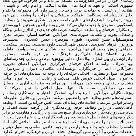
رسانه‌ای خود را در امر اطلاع‌رسانی مستقل می‌داند و در چارچوب قوانین نظام
جمهوری اسلامی و تعهد به آرمان‌های انقلاب اسلامی و امام راحل و شهیدان
انقلاب، از درغلتیدن به تمایلات حزبی و جناحی پرهیز دارد. این مجموعه اما نقد و
تحلیل کارشناسانه دستگاه‌ها، عملکرد مسئولان و احزاب را وظیفه ذاتی خود
می‌پندارد و آن را با هدف ارتقای دانایی جامعه، حق پرسشگری شهروندان و وظیفه
پاسخگویی مسئولان با جدیت دنبال می‌کند. تحریریه خبرآنلاین همچنین با بهره‌مندی
از همکاران حرفه‌ای و با سابقه می‌کوشد عرصه‌های جدیدی در اطلاع‌رسانی بهنگام
و شفاف بجوید و بگشاید. صورت‌بندی خبرآنلاین:
صاحب امتیاز
: علیرضا معزی
مدیرمسئول:
حسن لاسجردی
شورای سردبیری:
حسن لاسجردی . محمدرضا
نوروزپور . فرهاد عشوندی . محمود ظهیرالدینی. داوود محمدی. سردبیر شبکه‌های
اجتماعی:
پایش:
محمدباقر تهرانی
ادمین:
پوریا شاکری تحریریه:
سیاست:
فاطمه
استیری
اقتصاد:
زهرا علی‌اکبری
فرهنگ:
حسین قره
جامعه:
مستوره
برادران‌نصیری
بین‌الملل:
ابوالفضل خدایی
ورزش:
مرتضی رضایی
چند رسانه‌ای:
نوید صراف مرامنامه اخلاق حرفه‌ای خبرگزاری خبرآنلاین اعضای تحریریه «خبرآنلاین»، اعم از خبرنگاران، نویسندگان، عکاسان، دبیران و سردبیران، مجموعه اصول و معیارهای اخلاقی حرفه‌ای را با توجه به استانداردهای ‌این حرفه، به عنوان اصول اخلاقی خویش تلقی می‌کنند و رعایت آن را به عنوان مبانی مشترک حرفه‌ای وظیفه خود می‌دانند. این مرامنامه مقررات اداری یا مسائل انضباطی خبرآنلاین نیست، بلکه تنها اصول اخلاقی را تبیین می‌کند که روزنامه‌نگاران خبرآنلاین با رعایت آن، استقلال، اعتبار و درستکاری رسانه و مسئولیت‌ها و تحقق وظایف خود را تضمین می‌کنند. علاوه بر این، قانون مطبوعات و سایر قوانین مرتبط با فعالیت‌های رسانه‌ای نصب العین خبرآنلاین است. ۱. وظیفه آگاهی‌بخشی در راس وظایف حرفه روزنامه‌نگاری قرار گرفته است. انصاف و بی‌غرضی روزنامه‌نگار، خودداری وی از تبلیغ سیاسی و بازرگانی و مقاومت در برابر دیگر کانون‌های فشار، اصل خدشه‌ناپذیر روزنامه‌نگاران فعال در خبرآنلاین است. ۲. «خبرآنلاین» خود را متعهد می‌داند که با رعایت مفاد مرامنامه اخلاقی کلیه آحاد جامعه را مخاطب خود بداند و همواره در چارچوب قانون اساسی به اصول دینی و معتقدات مذهبی و آداب و سنن گروه‌های مختلف قومی و فرهنگی، احترام بگذارد. ۳. روزنامه‌نگاران خبرآنلاین در انجام وظایف حرفه‌ای خویش نه تنها در برابر صاحبان و مدیران موسسه بلکه در برابر خوانندگان و منافع و مصالح جامعه مسئولیت دارند.‌ این مسئولیت اجتماعی‌ ایجاب می‌کند اطلاعات کامل و به روز برای عموم با حفظ آزادی اطلاعات به منظور احقاق حق دسترسی به اطلاعات ارائه شود. ۴. وظیفه کسانی که وقایع مربوط به هر موضوع را شرح می‌دهند یا تفسیر می‌کنند این است که دانش لازم را درباره آن موضوع به نحوی که گزارش‌دهی و تفسیر به صورت دقیق و منصفانه امکان‌پذیر باشد کسب کنند. ۵. رسالت اجتماعی حرفه روزنامه‌نگاری‌ ایجاب می‌کند که روزنامه‌نگار همیشه در خدمت کشف و بیان حقیقت باشد. به موجب ‌این اصل، «خبرآنلاین» خود را متعهد می‌داند تا حد ممکن آنچه را که به راستی روی داده است و در آن شائبه دروغ راه ندارد، منعکس کند. ۶. روزنامه‌نگاران «خبرانلاین» خود را موظف می‌دانند در صورت ارتکاب به اشتباه، هرچه سریع‌تر آن را اصلاح کنند. اگر چه کار روزنامه‌نگاری با سرعت عمل همراه است،‌ این الزام نباید مانع کوشش و جست‌وجو برای پی‌بردن به صحت و سقم اطلاعات شود. همچنین بروز هر اشتباهی را به سرعت اطلاع می‌دهند و آن را در روزنامه تصحیح می‌کنند. ۷. خبرنگاران و نویسندگان «خبرآنلاین» بدون دخالت در ماجرا یا پیش‌فرض‌های خود، خبر و گزارش را تهیه و تنظیم می‌کنند. در عین حال «بی‌طرفی» به معنی بی‌نظر بودن «خبرآنلاین» و نویسندگان آن در قبال رویدادها نیست و روزنامه‌نگاران نظرات خود را در مقالاتی که تفسیر و تحلیلشان از مسائل است، بیان می‌کنند. ۸. روزنامه‌نگاران فعال در «خبرآنلاین» در انتشار مصاحبه‌های اختصاصی به حقوق مصاحبه‌شونده خود احترام می‌گذارند و متن تنظیمی مصاحبه را با رعایت حداکثر امانت‌داری منتشر می‌کنند. ضمنا در صورت درخواست مصاحبه‌شونده، ‌متن نهایی را به نظر او می‌رسانند و اصلاحات مورد نظر را اعمال و حتی در صورت انصراف وی از انتشار مصاحبه خودداری می‌کنند. ۹. به منظور رعایت حقوق مادی و معنوی خالقان و صاحبان آثار، خبرنگاران و نویسندگان «خبرآنلاین» حاصل کار دیگران را بدون ذکر منبع و در صورت لزوم کسب اجازه، باز انتشار نمی‌کنند. امضای یک روزنامه‌نگار تنها پای مطلبی قرار می‌گیرد که حاصل کار خود اوست. هرگونه سرقت ادبی، مخدوش ساختن متن‌ها، تصاویر، اسناد و نیز حذف اطلاعات اساسی مربوط به رویدادها نزد روزنامه‌نگاران «خبرآنلاین» مذموم و مطرود است. ۱۰. حریم خصوصی افراد محترم است و نباید بدون اجازه به آن وارد شد. روزنامه‌نگاران و نویسندگان «خبرآنلاین» با توجه خاص به حیثیت شخصی و زندگی خصوصی افراد، از تمامی مواردی که ممکن است با انتشار مطلب یا خبر آن به حیثیت افراد لطمه وارد آورد، اکیدا پرهیز می‌کنند. ۱۱. روزنامه‌نگاران و نویسندگان «خبرآنلاین» ادبیات پالوده و قلم متین را از مهم‌ترین ویژگی‌های خود می‌دانند و از لحن گزنده یا کلمات توهین‌آمیز علیه هیچ شخص یا نهادی، چه در خبر یا گزارش و چه در نظر، استفاده نمی‌کنند. ۱۲. روزنامه‌نگاران «خبرآنلاین» به طور مخفیانه از دوربین، میکروفن و یا دستگاه‌های ضبط صوت استفاده نخواهند کرد، مگر در زمانی که حق قانونی روزنامه‌نگار است، اما آشکارسازی لوازم فوق برای او مخاطره‌آمیز باشد. ۱۳. روزنامه‌نگاران «خبرآنلاین» برای کسب خبر، صریحا خود را روزنامه‌نگار معرفی می‌کنند و هرگز همچون کارآگاه یا جاسوس عمل نمی‌کنند. آنان همچنین از تحت فشار قرار دادن افراد برای کسب خبر پرهیز می‌کنند. ۱۴. روزنامه‌نگاران «خبرآنلاین» ضمن وقوف به آزادی خبر، تفسیر و انتقاد، می‌توانند از افشای منبع اطلاعات به جز صراحتی که قانون مطبوعات دارد (دستور مقام قضایی) خودداری کنند. محرمانه نگاه داشتن هویت منابعی که «خبرانلاین» نمی‌خواهد شناخته شوند، نافی ‌این اصل نیست که منابع خبری، جز در موارد استثنایی، باید به روشن‌ترین وجه معرفی شوند. از سوی دیگر ممکن است ناشناس ماندن اظهارکننده یک مطلب برای او فرصتی غیرمنصفانه فراهم آورد تا علیه دیگران سخن بگوید. در این صورت «خبرآنلاین» از انتشار اظهارات علیه دیگران توسط منبعی که نامش فاش نشود، پرهیز می‌کند. ۱۵. اولین و مهم‌ترین دغدغه روزنامه‌نگاران «خبرآنلاین»، تلاش در جهت ارتقای سطح کیفی وکمی مطالب «خبرآنلاین» است.‌ این بدان معناست که توفیق «خبرآنلاین» در تهیه و انتشار اخبار و گزارش‌های دست اول نتیجه تلاش‌های بی‌وقفه روزنامه‌نگاران آن است. ۱۶. روزنامه‌نگاران «خبرآنلاین» به حق دسترسی به مطالب، اخبار و گزارش‌های جمع‌آوری شده واقفند و پیش از انتشار مطالب تهیه شده مبادرت به فروش، واگذاری و افشای بخشی یا تمام آن مطلب به افراد خارج از خبرآنلاین علی‌الخصوص رسانه های رقیب، دوستان و وابستگان نزدیک خود نخواهند کرد. آنان با آگاهی کامل از خط‌مشی و سیاست‌های کلی روزنامه، متعهدانه و وفادارانه در جهت پیشبرد ‌این اهداف گام برمی‌دارند. ۱۷. روزنامه‌نگاران «خبرآنلاین» نام و عنوان «خبرآنلاین» را مورد استفاده شخصی قرار نمی‌دهند. آنان کارت‌های خبرنگاری خود را تنها در مواقع کسب خبر و امور مرتبط با حرفه خود یا ورود به سازمان‌های دولتی یا خصوصی به کار می‌گیرند. ۱۸. اظهارنظر نسبت به شخصیت‌های مورد توجه مخاطبان از جمله هنرمندان و ورزشکاران در قالب گفت‌وگو و یا نوشته از سوی روزنامه‌نگاران نباید کیفیت محتوا را تا سرحد نشریات زرد پایین آورد. ۱۹. از آنجا که کسب اخبار دست اول و انتشار آن یکی از ویژگی‌های بارز رسانه‌هاست و ‌این فرآیند منجر به جذب مخاطب بیشتر برای یک رسانه می‌شود، روزنامه‌نگاران «خبرآنلاین»، تمامی رسانه‌های خبری دیگر اعم از رسانه‌های چاپی، الکترونیکی، تصویری و صوتی را که در جهت تضاد و یا حتی همسو با رسانه خود هستند رقیب حرفه‌ای می‌انگارند و بر ‌این اساس، همکاری و فعالیت با آنان (در هر سطحی) را بدون مشورت و صلاحدید حوزه سردبیری، مغایر با تعهدات اخلاقی و حرفه‌ای می‌دانند. ۲۰. ارائه هرگونه اطلاعات محرمانه داخلی و اداری خبرآنلاین مغایر با وجدان و مسئولیت اخلاقی و حرفه‌ای روزنامه‌نگاران در قبال مجموعه خبرآنلاین است. ۲۱. داشتن صفحات شخصی در فضای مجازی حق مسلم هر فرد است. روزنامه‌نگاران «خبرآنلاین» نیز ازاین قاعده مستثنی نیستند. مهم نیست که تا چه میزان تلاش می‌کنند مطالبشان متمایز از مطالب موجود در خبرآنلاین باشد؛ بلکه نکته‌ اینجاست که به‌ هر حال مخاطبان، آنها را به عنوان روزنامه‌نگاران «خبرآنلاین» می‌شناسند و دیدگاه‌ها و نظراتشان را مرتبط با خط‌مشی آن تلقی می‌کنند. با علم به‌ این موضوع، روزنامه‌نگاران «خبرآنلاین» هرگونه فعالیت مجازی، حضور در شبکه های اجتماعی و یا مصاحبه و سخنرانی بدون در نظر گرفتن صلاحدید خبرآنلاین را مغایر با وجدان اخلاقی و حرفه‌ای خود می‌دانند. ۲۲. روزنامه‌نگاران فعال در «خبرآنلاین» از نوشتن در مورد مسائلی که نفع مستقیم مادی برای آنها و وابستگانشان دارند، پرهیز می‌کنند. از اطلاعاتی که به واسطه شغلشان به دست می‌آورند برای کسب منافع مالی و اقتصادی استفاده نمی‌کنند و این اطلاعات را به‌ این منظور در اختیار بستگان یا دوستانشان قرار نمی‌دهند. ۲۳. هرگونه مشارکت و همکاری تعهدآور با سازمان‌های حوزه فعالیت خود (اعم از استخدام، همکاری پاره‌وقت، انجام پروژه‌های مشترک و ارائه مشاوره و غیره) از نظر روزنامه‌نگاران «خبرآنلاین» مورد پذیرش نیست. چرا که ‌این نوع وابستگی‌ها به سازمان‌هایی که تحت پوشش خبری ‌این رسانه قرار دارند، بدون شک دیدگاه‌ها و نظرات روزنامه‌نگاران را به مرور زمان تحت‌ تاثیر خود قرار می‌دهد و از بازده کاری آنان می‌کاهد. ۲۴. روزنامه‌نگاران فعال در «خبرآنلاین» در مورد پذیرش هدایایی که از طرف اشخاص یا سازمان‌ها و نهادها ارائه می‌شود احتیاط می‌کنند. هر هدیه‌ای که ‌این شائبه را به وجود ‌آورد که در قبال آن انتظار همدلی به هنگام تهیه مطلب وجود دارد فورا پس داده می‌شود. اگر به روزنامه‌نگاری مستقیما پیشنهاد همکاری در قبال دریافت هدیه ارائه شد، موضوع را به مدیران مجموعه اطلاع می‌دهد و چنین موضوعی ممکن است بنا به صلاحدید سردبیر به اطلاع خوانندگان برسد. در عین حال روزنامه‌نگاران فعال در «خبرانلاین» هدایای ارزان‌قیمتی را که با «حسن نیت» ارائه می‌شود با احترام می‌پذیرند. هدایای گران‌تر را محترمانه باز می‌گردانند یا در اختیار روزنامه قرار می‌دهند تا به مصارف عمومی برسد. جوایز و هدایای بزرگداشت رسمی روزنامه‌نگاری از ‌این قاعده مستثنی است. ۲۵. روزنامه‌نگاران فعال « خبرآنلاین» سفرهایی را که هزینه آن به عهده سازمان و نهاد خاصی است قبول نمی‌کنند مگر با اجازه روزنامه و در صورت مهم بودن اطلاعاتی که قرار است در سفر جمع‌آوری شود. تبیین مواضع خبرگزاری «خبرآنلاین»: چگونه اصولگرایانی هستیم؟ با توجه به دوقطبی موجود ،‌ ما به اصولگرایان تعلق داریم و بدیهی است به اصول مشترک، باورمند و ملتزمیم که به دلیل رعایت اختصار از شرح آن صرف نظر می شود . آن چه در زیر می آید ما را از سایر جریان ها بویژه جریان غیر اصولگرایی متمایز می سازد؛ در عین حال با عنایت به گستردگی طیف اصولگرایی ، به برخی تفاوت برداشت های ما با سایر عزیزانی که در این طیف تعریف می شوند اشاره شده است: ۱. اصول مشترک جبهه اصولگرایان اعتقاد و التزام به اسلام ، انقلاب ، نظام ، امام و رهبری است. هر جریان یا فردی که به این اصول واقعا معتقد و ملتزم باشد و قرائت او از این اصول براساس قرائت رهبری باشد ، اصولگراست ، هر چند درسایر مسائل دارای سلوک، نظرات و سلیقه های متفاوتی باشد . به عبارت بهتر ، نقطه کانونی همه اصولگرایان، بینش واحد است و تمایزات آنها فقط در روش و منش نمود می یابد. ۲. پرده پوشی وکتمان انتقاد به همه دستگاه های کشور را، حتی آنهایی که توسط اصولگرایان اداره می شوند روا نمی دانیم و تمجیدات بی مبنا را ‌مصداق تعصب جاهلی قلمداد می کنیم. ۳. اتکای برخی سیاسیون به رسانه های فارسی زبان بیگانه علاوه برآن که نوعی توهین به رسانه های داخلی قلمداد می شود ،‌ مصداق حدیث خانواده را نزد غیربردن است. نباید فراموش کنیم اساس تاسیس رسانه های فارسی زبان توسط دولت های مخالف ایران ، فعالیت حرفه ای نیست و بنابراین یک عنصر هوشمند و دلسوز منافع ملی، تحت هیچ شرایطی، حتی بی مهری عامدانه ، بازیچه نمی شود و در این دام نمی افتد. ۴. معتقدیم می توان با افراد و افکارمخالف بود و مرزبندی داشت ولی در عین حال آنان را محترم شمرد. ادبیات دور از ادب را نشانه صراحت یا انقلابی گری نمی دانیم. ۵. بسنده کردن به افراد همجور را نوعی تعصب قبیله ای می شماریم که ضمنا کیان کشور را نیز به مخاطره افکند. بر همین منوال با خط کشی های سیاه و سفیدکه به رادیکالیسم دامن می زند موافق نیستیم. خود و