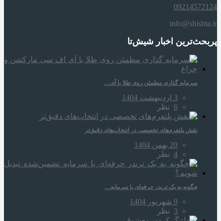
09214572124
info@shishta.ir
پربحث‌ترین اخبار شیش‌تا
سرمایه‌ گذاری مطمئن روی طلا با آی…
3 اردیبهشت 1404
6
نظر
نقش پلتفرم‌های تخصصی در انتخاب‌های دقیق‌تر
20 بهمن 1404
4
نظر
چگونه به یک تریدر حرفه‌ای با سرمایه…
9 شهریور 1404
3
نظر