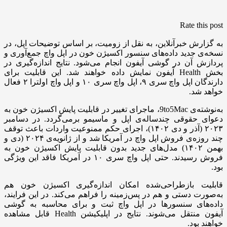
Rate this post
به گزارش خبرآنلاین، به نقل از زومیت، بر اساس توضیحات اپل، در
نسخه‌ی جدید داده‌های سنسور اکسیژن خون در اپل واچ جمع‌آوری و
پردازش آن در گوشی آیفون انجام می‌شود. نتایج اندازه‌گیری در
بخش Health آیفون نمایش داده خواهند شد. این قابلیت برای
دارندگان اپل واچ سری ۹، اپل واچ سری ۱۰ و اپل واچ اولترا ۲ فعال
خواهد شد.
به‌نوشته‌ی 9to5Mac، ماجرای تغییر در قابلیت پایش اکسیژن خون به
دعوای حقوقی چندساله‌ی اپل و ماسیمو برمی‌گردد. در دسامبر
۲۰۲۳ (آذر و دی ۱۴۰۲)، اجرای حکم ممنوعیت واردات باعث توقف
چند روزه‌ی فروش اپل واچ در آمریکا شد و از ژانویه‌ی ۲۰۲۴ (دی و
بهمن ۱۴۰۲) مدل‌های جدید بدون قابلیت پایش اکسیژن خون به
فروش رسیدند. حتی اپل واچ سری ۱۰ در آمریکا فاقد این ویژگی
بود.
قابلیت بازطراحی‌شده امکان اندازه‌گیری اکسیژن خون هم
به‌صورت دستی و هم در پس‌زمینه را فراهم می‌کند. در این فرایند،
داده‌های سنسورها در اپل واچ ثبت و برای محاسبه به گوشی
آیفون منتقل می‌شوند. نتایج در اپلیکیشن Health قابل مشاهده
خواهند بود.