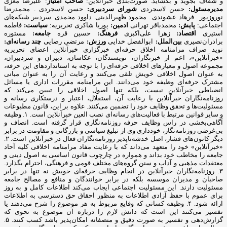
و شفاف بجوید و بگشاید. صورت‌بندی خبرآنلاین:
صاحب امتیاز
: علیرضا معزی
مدیرمسئول:
حسن لاسجردی
شورای سردبیری:
حسن لاسجردی . محمدرضا
نوروزپور . فرهاد عشوندی . محمود ظهیرالدینی. داوود محمدی. سردبیر شبکه‌های
اجتماعی:
پایش:
محمدباقر تهرانی
ادمین:
پوریا شاکری تحریریه:
سیاست:
فاطمه
استیری
اقتصاد:
زهرا علی‌اکبری
فرهنگ:
حسین قره
جامعه:
مستوره
برادران‌نصیری
بین‌الملل:
ابوالفضل خدایی
ورزش:
مرتضی رضایی
چند رسانه‌ای:
نوید صراف مرامنامه اخلاق حرفه‌ای خبرگزاری خبرآنلاین اعضای تحریریه «خبرآنلاین»، اعم از خبرنگاران، نویسندگان، عکاسان، دبیران و سردبیران، مجموعه اصول و معیارهای اخلاقی حرفه‌ای را با توجه به استانداردهای ‌این حرفه، به عنوان اصول اخلاقی خویش تلقی می‌کنند و رعایت آن را به عنوان مبانی مشترک حرفه‌ای وظیفه خود می‌دانند. این مرامنامه مقررات اداری یا مسائل انضباطی خبرآنلاین نیست، بلکه تنها اصول اخلاقی را تبیین می‌کند که روزنامه‌نگاران خبرآنلاین با رعایت آن، استقلال، اعتبار و درستکاری رسانه و مسئولیت‌ها و تحقق وظایف خود را تضمین می‌کنند. علاوه بر این، قانون مطبوعات و سایر قوانین مرتبط با فعالیت‌های رسانه‌ای نصب العین خبرآنلاین است. ۱. وظیفه آگاهی‌بخشی در راس وظایف حرفه روزنامه‌نگاری قرار گرفته است. انصاف و بی‌غرضی روزنامه‌نگار، خودداری وی از تبلیغ سیاسی و بازرگانی و مقاومت در برابر دیگر کانون‌های فشار، اصل خدشه‌ناپذیر روزنامه‌نگاران فعال در خبرآنلاین است. ۲. «خبرآنلاین» خود را متعهد می‌داند که با رعایت مفاد مرامنامه اخلاقی کلیه آحاد جامعه را مخاطب خود بداند و همواره در چارچوب قانون اساسی به اصول دینی و معتقدات مذهبی و آداب و سنن گروه‌های مختلف قومی و فرهنگی، احترام بگذارد. ۳. روزنامه‌نگاران خبرآنلاین در انجام وظایف حرفه‌ای خویش نه تنها در برابر صاحبان و مدیران موسسه بلکه در برابر خوانندگان و منافع و مصالح جامعه مسئولیت دارند.‌ این مسئولیت اجتماعی‌ ایجاب می‌کند اطلاعات کامل و به روز برای عموم با حفظ آزادی اطلاعات به منظور احقاق حق دسترسی به اطلاعات ارائه شود. ۴. وظیفه کسانی که وقایع مربوط به هر موضوع را شرح می‌دهند یا تفسیر می‌کنند این است که دانش لازم را درباره آن موضوع به نحوی که گزارش‌دهی و تفسیر به صورت دقیق و منصفانه امکان‌پذیر باشد کسب کنند. ۵. رسالت اجتماعی حرفه روزنامه‌نگاری‌ ایجاب می‌کند که روزنامه‌نگار همیشه در خدمت کشف و بیان حقیقت باشد. به موجب ‌این اصل، «خبرآنلاین» خود را متعهد می‌داند تا حد ممکن آنچه را که به راستی روی داده است و در آن شائبه دروغ راه ندارد، منعکس کند. ۶. روزنامه‌نگاران «خبرانلاین» خود را موظف می‌دانند در صورت ارتکاب به اشتباه، هرچه سریع‌تر آن را اصلاح کنند. اگر چه کار روزنامه‌نگاری با سرعت عمل همراه است،‌ این الزام نباید مانع کوشش و جست‌وجو برای پی‌بردن به صحت و سقم اطلاعات شود. همچنین بروز هر اشتباهی را به سرعت اطلاع می‌دهند و آن را در روزنامه تصحیح می‌کنند. ۷. خبرنگاران و نویسندگان «خبرآنلاین» بدون دخالت در ماجرا یا پیش‌فرض‌های خود، خبر و گزارش را تهیه و تنظیم می‌کنند. در عین حال «بی‌طرفی» به معنی بی‌نظر بودن «خبرآنلاین» و نویسندگان آن در قبال رویدادها نیست و روزنامه‌نگاران نظرات خود را در مقالاتی که تفسیر و تحلیلشان از مسائل است، بیان می‌کنند. ۸. روزنامه‌نگاران فعال در «خبرآنلاین» در انتشار مصاحبه‌های اختصاصی به حقوق مصاحبه‌شونده خود احترام می‌گذارند و متن تنظیمی مصاحبه را با رعایت حداکثر امانت‌داری منتشر می‌کنند. ضمنا در صورت درخواست مصاحبه‌شونده، ‌متن نهایی را به نظر او می‌رسانند و اصلاحات مورد نظر را اعمال و حتی در صورت انصراف وی از انتشار مصاحبه خودداری می‌کنند. ۹. به منظور رعایت حقوق مادی و معنوی خالقان و صاحبان آثار، خبرنگاران و نویسندگان «خبرآنلاین» حاصل کار دیگران را بدون ذکر منبع و در صورت لزوم کسب اجازه، باز انتشار نمی‌کنند. امضای یک روزنامه‌نگار تنها پای مطلبی قرار می‌گیرد که حاصل کار خود اوست. هرگونه سرقت ادبی، مخدوش ساختن متن‌ها، تصاویر، اسناد و نیز حذف اطلاعات اساسی مربوط به رویدادها نزد روزنامه‌نگاران «خبرآنلاین» مذموم و مطرود است. ۱۰. حریم خصوصی افراد محترم است و نباید بدون اجازه به آن وارد شد. روزنامه‌نگاران و نویسندگان «خبرآنلاین» با توجه خاص به حیثیت شخصی و زندگی خصوصی افراد، از تمامی مواردی که ممکن است با انتشار مطلب یا خبر آن به حیثیت افراد لطمه وارد آورد، اکیدا پرهیز می‌کنند. ۱۱. روزنامه‌نگاران و نویسندگان «خبرآنلاین» ادبیات پالوده و قلم متین را از مهم‌ترین ویژگی‌های خود می‌دانند و از لحن گزنده یا کلمات توهین‌آمیز علیه هیچ شخص یا نهادی، چه در خبر یا گزارش و چه در نظر، استفاده نمی‌کنند. ۱۲. روزنامه‌نگاران «خبرآنلاین» به طور مخفیانه از دوربین، میکروفن و یا دستگاه‌های ضبط صوت استفاده نخواهند کرد، مگر در زمانی که حق قانونی روزنامه‌نگار است، اما آشکارسازی لوازم فوق برای او مخاطره‌آمیز باشد. ۱۳. روزنامه‌نگاران «خبرآنلاین» برای کسب خبر، صریحا خود را روزنامه‌نگار معرفی می‌کنند و هرگز همچون کارآگاه یا جاسوس عمل نمی‌کنند. آنان همچنین از تحت فشار قرار دادن افراد برای کسب خبر پرهیز می‌کنند. ۱۴. روزنامه‌نگاران «خبرآنلاین» ضمن وقوف به آزادی خبر، تفسیر و انتقاد، می‌توانند از افشای منبع اطلاعات به جز صراحتی که قانون مطبوعات دارد (دستور مقام قضایی) خودداری کنند. محرمانه نگاه داشتن هویت منابعی که «خبرانلاین» نمی‌خواهد شناخته شوند، نافی ‌این اصل نیست که منابع خبری، جز در موارد استثنایی، باید به روشن‌ترین وجه معرفی شوند. از سوی دیگر ممکن است ناشناس ماندن اظهارکننده یک مطلب برای او فرصتی غیرمنصفانه فراهم آورد تا علیه دیگران سخن بگوید. در این صورت «خبرآنلاین» از انتشار اظهارات علیه دیگران توسط منبعی که نامش فاش نشود، پرهیز می‌کند. ۱۵. اولین و مهم‌ترین دغدغه روزنامه‌نگاران «خبرآنلاین»، تلاش در جهت ارتقای سطح کیفی وکمی مطالب «خبرآنلاین» است.‌ این بدان معناست که توفیق «خبرآنلاین» در تهیه و انتشار اخبار و گزارش‌های دست اول نتیجه تلاش‌های بی‌وقفه روزنامه‌نگاران آن است. ۱۶. روزنامه‌نگاران «خبرآنلاین» به حق دسترسی به مطالب، اخبار و گزارش‌های جمع‌آوری شده واقفند و پیش از انتشار مطالب تهیه شده مبادرت به فروش، واگذاری و افشای بخشی یا تمام آن مطلب به افراد خارج از خبرآنلاین علی‌الخصوص رسانه های رقیب، دوستان و وابستگان نزدیک خود نخواهند کرد. آنان با آگاهی کامل از خط‌مشی و سیاست‌های کلی روزنامه، متعهدانه و وفادارانه در جهت پیشبرد ‌این اهداف گام برمی‌دارند. ۱۷. روزنامه‌نگاران «خبرآنلاین» نام و عنوان «خبرآنلاین» را مورد استفاده شخصی قرار نمی‌دهند. آنان کارت‌های خبرنگاری خود را تنها در مواقع کسب خبر و امور مرتبط با حرفه خود یا ورود به سازمان‌های دولتی یا خصوصی به کار می‌گیرند. ۱۸. اظهارنظر نسبت به شخصیت‌های مورد توجه مخاطبان از جمله هنرمندان و ورزشکاران در قالب گفت‌وگو و یا نوشته از سوی روزنامه‌نگاران نباید کیفیت محتوا را تا سرحد نشریات زرد پایین آورد. ۱۹. از آنجا که کسب اخبار دست اول و انتشار آن یکی از ویژگی‌های بارز رسانه‌هاست و ‌این فرآیند منجر به جذب مخاطب بیشتر برای یک رسانه می‌شود، روزنامه‌نگاران «خبرآنلاین»، تمامی رسانه‌های خبری دیگر اعم از رسانه‌های چاپی، الکترونیکی، تصویری و صوتی را که در جهت تضاد و یا حتی همسو با رسانه خود هستند رقیب حرفه‌ای می‌انگارند و بر ‌این اساس، همکاری و فعالیت با آنان (در هر سطحی) را بدون مشورت و صلاحدید حوزه سردبیری، مغایر با تعهدات اخلاقی و حرفه‌ای می‌دانند. ۲۰. ارائه هرگونه اطلاعات محرمانه داخلی و اداری خبرآنلاین مغایر با وجدان و مسئولیت اخلاقی و حرفه‌ای روزنامه‌نگاران در قبال مجموعه خبرآنلاین است. ۲۱. داشتن صفحات شخصی در فضای مجازی حق مسلم هر فرد است. روزنامه‌نگاران «خبرآنلاین» نیز ازاین قاعده مستثنی نیستند. مهم نیست که تا چه میزان تلاش می‌کنند مطالبشان متمایز از مطالب موجود در خبرآنلاین باشد؛ بلکه نکته‌ اینجاست که به‌ هر حال مخاطبان، آنها را به عنوان روزنامه‌نگاران «خبرآنلاین» می‌شناسند و دیدگاه‌ها و نظراتشان را مرتبط با خط‌مشی آن تلقی می‌کنند. با علم به‌ این موضوع، روزنامه‌نگاران «خبرآنلاین» هرگونه فعالیت مجازی، حضور در شبکه های اجتماعی و یا مصاحبه و سخنرانی بدون در نظر گرفتن صلاحدید خبرآنلاین را مغایر با وجدان اخلاقی و حرفه‌ای خود می‌دانند. ۲۲. روزنامه‌نگاران فعال در «خبرآنلاین» از نوشتن در مورد مسائلی که نفع مستقیم مادی برای آنها و وابستگانشان دارند، پرهیز می‌کنند. از اطلاعاتی که به واسطه شغلشان به دست می‌آورند برای کسب منافع مالی و اقتصادی استفاده نمی‌کنند و این اطلاعات را به‌ این منظور در اختیار بستگان یا دوستانشان قرار نمی‌دهند. ۲۳. هرگونه مشارکت و همکاری تعهدآور با سازمان‌های حوزه فعالیت خود (اعم از استخدام، همکاری پاره‌وقت، انجام پروژه‌های مشترک و ارائه مشاوره و غیره) از نظر روزنامه‌نگاران «خبرآنلاین» مورد پذیرش نیست. چرا که ‌این نوع وابستگی‌ها به سازمان‌هایی که تحت پوشش خبری ‌این رسانه قرار دارند، بدون شک دیدگاه‌ها و نظرات روزنامه‌نگاران را به مرور زمان تحت‌ تاثیر خود قرار می‌دهد و از بازده کاری آنان می‌کاهد. ۲۴. روزنامه‌نگاران فعال در «خبرآنلاین» در مورد پذیرش هدایایی که از طرف اشخاص یا سازمان‌ها و نهادها ارائه می‌شود احتیاط می‌کنند. هر هدیه‌ای که ‌این شائبه را به وجود ‌آورد که در قبال آن انتظار همدلی به هنگام تهیه مطلب وجود دارد فورا پس داده می‌شود. اگر به روزنامه‌نگاری مستقیما پیشنهاد همکاری در قبال دریافت هدیه ارائه شد، موضوع را به مدیران مجموعه اطلاع می‌دهد و چنین موضوعی ممکن است بنا به صلاحدید سردبیر به اطلاع خوانندگان برسد. در عین حال روزنامه‌نگاران فعال در «خبرانلاین» هدایای ارزان‌قیمتی را که با «حسن نیت» ارائه می‌شود با احترام می‌پذیرند. هدایای گران‌تر را محترمانه باز می‌گردانند یا در اختیار روزنامه قرار می‌دهند تا به مصارف عمومی برسد. جوایز و هدایای بزرگداشت رسمی روزنامه‌نگاری از ‌این قاعده مستثنی است. ۲۵. روزنامه‌نگاران فعال « خبرآنلاین» سفرهایی را که هزینه آن به عهده سازمان و نهاد خاصی است قبول نمی‌کنند مگر با اجازه روزنامه و در صورت مهم بودن اطلاعاتی که قرار است در سفر جمع‌آوری شود. تبیین مواضع خبرگزاری «خبرآنلاین»: چگونه اصولگرایانی هستیم؟ با توجه به دوقطبی موجود ،‌ ما به اصولگرایان تعلق داریم و بدیهی است به اصول مشترک، باورمند و ملتزمیم که به دلیل رعایت اختصار از شرح آن صرف نظر می شود . آن چه در زیر می آید ما را از سایر جریان ها بویژه جریان غیر اصولگرایی متمایز می سازد؛ در عین حال با عنایت به گستردگی طیف اصولگرایی ، به برخی تفاوت برداشت های ما با سایر عزیزانی که در این طیف تعریف می شوند اشاره شده است: ۱. اصول مشترک جبهه اصولگرایان اعتقاد و التزام به اسلام ، انقلاب ، نظام ، امام و رهبری است. هر جریان یا فردی که به این اصول واقعا معتقد و ملتزم باشد و قرائت او از این اصول براساس قرائت رهبری باشد ، اصولگراست ، هر چند درسایر مسائل دارای سلوک، نظرات و سلیقه های متفاوتی باشد . به عبارت بهتر ، نقطه کانونی همه اصولگرایان، بینش واحد است و تمایزات آنها فقط در روش و منش نمود می یابد. ۲. پرده پوشی وکتمان انتقاد به همه دستگاه های کشور را، حتی آنهایی که توسط اصولگرایان اداره می شوند روا نمی دانیم و تمجیدات بی مبنا را ‌مصداق تعصب جاهلی قلمداد می کنیم. ۳. اتکای برخی سیاسیون به رسانه های فارسی زبان بیگانه علاوه برآن که نوعی توهین به رسانه های داخلی قلمداد می شود ،‌ مصداق حدیث خانواده را نزد غیربردن است. نباید فراموش کنیم اساس تاسیس رسانه های فارسی زبان توسط دولت های مخالف ایران ، فعالیت حرفه ای نیست و بنابراین یک عنصر هوشمند و دلسوز منافع ملی، تحت هیچ شرایطی، حتی بی مهری عامدانه ، بازیچه نمی شود و در این دام نمی افتد. ۴. معتقدیم می توان با افراد و افکارمخالف بود و مرزبندی داشت ولی در عین حال آنان را محترم شمرد. ادبیات دور از ادب را نشانه صراحت یا انقلابی گری نمی دانیم. ۵. بسنده کردن به افراد همجور را نوعی تعصب قبیله ای می شماریم که ضمنا کیان کشور را نیز به مخاطره افکند. بر همین منوال با خط کشی های سیاه و سفیدکه به رادیکالیسم دامن می زند موافق نیستیم. خود و