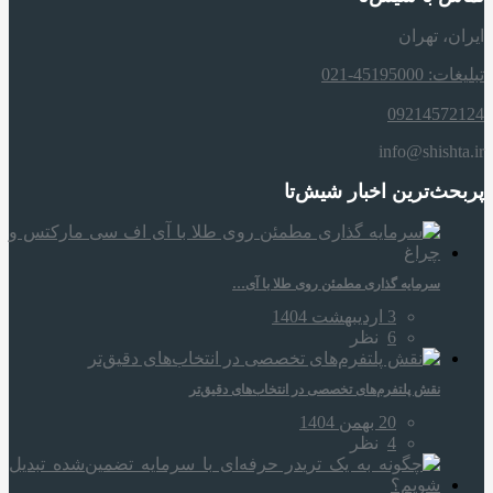
ایران، تهران
تبلیغات: 45195000-021
09214572124
info@shishta.ir
پربحث‌ترین اخبار شیش‌تا
سرمایه‌ گذاری مطمئن روی طلا با آی…
3 اردیبهشت 1404
6
نظر
نقش پلتفرم‌های تخصصی در انتخاب‌های دقیق‌تر
20 بهمن 1404
4
نظر