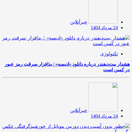
خبرآنلاین
24 مرداد 1404
تکنولوژی
هشدار بیت‌دیفندر درباره دانلود «ادیسه» / بدافزار سرقت رمز عبور
در کمین است
خبرآنلاین
24 مرداد 1404