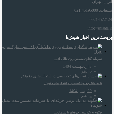
ایران، تهران
تبلیغات: 45195000-021
09214572124
info@shishta.ir
پربحث‌ترین اخبار شیش‌تا
سرمایه‌ گذاری مطمئن روی طلا با آی…
3 اردیبهشت 1404
6
نظر
نقش پلتفرم‌های تخصصی در انتخاب‌های دقیق‌تر
20 بهمن 1404
4
نظر
چگونه به یک تریدر حرفه‌ای با سرمایه…