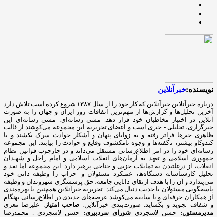
نویسنده:
خبرآنلاین
درباره خبرآنلاین خبرآنلاین که کار خود را از سال ۱۳۸۷ شروع کرده است تلاش دارد
آخرین تحلیل‌ها و گزارش‌ها از مهم‌ترین اتفاقات روز ایران و جهان را به صورت
آنلاین در اختیار مخاطبان خود قرار دهد. مشی رسانه‌ای: مشی رسانه‌ای این
خبرگزاری، تحلیلی - خبری است و اعضای تحریریه این مجموعه می‌کوشند از قالب
ظاهری خبرها فراتر رفته و به زوایای پنهان و آشکار حوادث سرک بکشند و با
کندوکاو بیشتر، ناگفته‌ها و وجوه نامکشوف وقایع و حوادث را بیابند. این مجموعه
رسانه‌ای خود را در امر اطلاع‌رسانی مستقل می‌داند و در چارچوب قوانین نظام
جمهوری اسلامی و تعهد به آرمان‌های انقلاب اسلامی و امام راحل و شهیدان
انقلاب، از درغلتیدن به تمایلات حزبی و جناحی پرهیز دارد. این مجموعه اما نقد و
تحلیل کارشناسانه دستگاه‌ها، عملکرد مسئولان و احزاب را وظیفه ذاتی خود
می‌پندارد و آن را با هدف ارتقای دانایی جامعه، حق پرسشگری شهروندان و وظیفه
پاسخگویی مسئولان با جدیت دنبال می‌کند. تحریریه خبرآنلاین همچنین با بهره‌مندی
از همکاران حرفه‌ای و با سابقه می‌کوشد عرصه‌های جدیدی در اطلاع‌رسانی بهنگام
و شفاف بجوید و بگشاید. صورت‌بندی خبرآنلاین:
صاحب امتیاز
: علیرضا معزی
مدیرمسئول:
حسن لاسجردی
شورای سردبیری:
حسن لاسجردی . محمدرضا