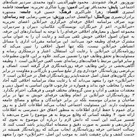
نوروزپور . فرهاد عشوندی . محمود ظهیرالدینی. داوود محمدی. سردبیر شبکه‌های
اجتماعی:
پایش:
محمدباقر تهرانی
ادمین:
پوریا شاکری تحریریه:
سیاست:
فاطمه
استیری
اقتصاد:
زهرا علی‌اکبری
فرهنگ:
حسین قره
جامعه:
مستوره
برادران‌نصیری
بین‌الملل:
ابوالفضل خدایی
ورزش:
مرتضی رضایی
چند رسانه‌ای:
نوید صراف مرامنامه اخلاق حرفه‌ای خبرگزاری خبرآنلاین اعضای تحریریه «خبرآنلاین»، اعم از خبرنگاران، نویسندگان، عکاسان، دبیران و سردبیران، مجموعه اصول و معیارهای اخلاقی حرفه‌ای را با توجه به استانداردهای ‌این حرفه، به عنوان اصول اخلاقی خویش تلقی می‌کنند و رعایت آن را به عنوان مبانی مشترک حرفه‌ای وظیفه خود می‌دانند. این مرامنامه مقررات اداری یا مسائل انضباطی خبرآنلاین نیست، بلکه تنها اصول اخلاقی را تبیین می‌کند که روزنامه‌نگاران خبرآنلاین با رعایت آن، استقلال، اعتبار و درستکاری رسانه و مسئولیت‌ها و تحقق وظایف خود را تضمین می‌کنند. علاوه بر این، قانون مطبوعات و سایر قوانین مرتبط با فعالیت‌های رسانه‌ای نصب العین خبرآنلاین است. ۱. وظیفه آگاهی‌بخشی در راس وظایف حرفه روزنامه‌نگاری قرار گرفته است. انصاف و بی‌غرضی روزنامه‌نگار، خودداری وی از تبلیغ سیاسی و بازرگانی و مقاومت در برابر دیگر کانون‌های فشار، اصل خدشه‌ناپذیر روزنامه‌نگاران فعال در خبرآنلاین است. ۲. «خبرآنلاین» خود را متعهد می‌داند که با رعایت مفاد مرامنامه اخلاقی کلیه آحاد جامعه را مخاطب خود بداند و همواره در چارچوب قانون اساسی به اصول دینی و معتقدات مذهبی و آداب و سنن گروه‌های مختلف قومی و فرهنگی، احترام بگذارد. ۳. روزنامه‌نگاران خبرآنلاین در انجام وظایف حرفه‌ای خویش نه تنها در برابر صاحبان و مدیران موسسه بلکه در برابر خوانندگان و منافع و مصالح جامعه مسئولیت دارند.‌ این مسئولیت اجتماعی‌ ایجاب می‌کند اطلاعات کامل و به روز برای عموم با حفظ آزادی اطلاعات به منظور احقاق حق دسترسی به اطلاعات ارائه شود. ۴. وظیفه کسانی که وقایع مربوط به هر موضوع را شرح می‌دهند یا تفسیر می‌کنند این است که دانش لازم را درباره آن موضوع به نحوی که گزارش‌دهی و تفسیر به صورت دقیق و منصفانه امکان‌پذیر باشد کسب کنند. ۵. رسالت اجتماعی حرفه روزنامه‌نگاری‌ ایجاب می‌کند که روزنامه‌نگار همیشه در خدمت کشف و بیان حقیقت باشد. به موجب ‌این اصل، «خبرآنلاین» خود را متعهد می‌داند تا حد ممکن آنچه را که به راستی روی داده است و در آن شائبه دروغ راه ندارد، منعکس کند. ۶. روزنامه‌نگاران «خبرانلاین» خود را موظف می‌دانند در صورت ارتکاب به اشتباه، هرچه سریع‌تر آن را اصلاح کنند. اگر چه کار روزنامه‌نگاری با سرعت عمل همراه است،‌ این الزام نباید مانع کوشش و جست‌وجو برای پی‌بردن به صحت و سقم اطلاعات شود. همچنین بروز هر اشتباهی را به سرعت اطلاع می‌دهند و آن را در روزنامه تصحیح می‌کنند. ۷. خبرنگاران و نویسندگان «خبرآنلاین» بدون دخالت در ماجرا یا پیش‌فرض‌های خود، خبر و گزارش را تهیه و تنظیم می‌کنند. در عین حال «بی‌طرفی» به معنی بی‌نظر بودن «خبرآنلاین» و نویسندگان آن در قبال رویدادها نیست و روزنامه‌نگاران نظرات خود را در مقالاتی که تفسیر و تحلیلشان از مسائل است، بیان می‌کنند. ۸. روزنامه‌نگاران فعال در «خبرآنلاین» در انتشار مصاحبه‌های اختصاصی به حقوق مصاحبه‌شونده خود احترام می‌گذارند و متن تنظیمی مصاحبه را با رعایت حداکثر امانت‌داری منتشر می‌کنند. ضمنا در صورت درخواست مصاحبه‌شونده، ‌متن نهایی را به نظر او می‌رسانند و اصلاحات مورد نظر را اعمال و حتی در صورت انصراف وی از انتشار مصاحبه خودداری می‌کنند. ۹. به منظور رعایت حقوق مادی و معنوی خالقان و صاحبان آثار، خبرنگاران و نویسندگان «خبرآنلاین» حاصل کار دیگران را بدون ذکر منبع و در صورت لزوم کسب اجازه، باز انتشار نمی‌کنند. امضای یک روزنامه‌نگار تنها پای مطلبی قرار می‌گیرد که حاصل کار خود اوست. هرگونه سرقت ادبی، مخدوش ساختن متن‌ها، تصاویر، اسناد و نیز حذف اطلاعات اساسی مربوط به رویدادها نزد روزنامه‌نگاران «خبرآنلاین» مذموم و مطرود است. ۱۰. حریم خصوصی افراد محترم است و نباید بدون اجازه به آن وارد شد. روزنامه‌نگاران و نویسندگان «خبرآنلاین» با توجه خاص به حیثیت شخصی و زندگی خصوصی افراد، از تمامی مواردی که ممکن است با انتشار مطلب یا خبر آن به حیثیت افراد لطمه وارد آورد، اکیدا پرهیز می‌کنند. ۱۱. روزنامه‌نگاران و نویسندگان «خبرآنلاین» ادبیات پالوده و قلم متین را از مهم‌ترین ویژگی‌های خود می‌دانند و از لحن گزنده یا کلمات توهین‌آمیز علیه هیچ شخص یا نهادی، چه در خبر یا گزارش و چه در نظر، استفاده نمی‌کنند. ۱۲. روزنامه‌نگاران «خبرآنلاین» به طور مخفیانه از دوربین، میکروفن و یا دستگاه‌های ضبط صوت استفاده نخواهند کرد، مگر در زمانی که حق قانونی روزنامه‌نگار است، اما آشکارسازی لوازم فوق برای او مخاطره‌آمیز باشد. ۱۳. روزنامه‌نگاران «خبرآنلاین» برای کسب خبر، صریحا خود را روزنامه‌نگار معرفی می‌کنند و هرگز همچون کارآگاه یا جاسوس عمل نمی‌کنند. آنان همچنین از تحت فشار قرار دادن افراد برای کسب خبر پرهیز می‌کنند. ۱۴. روزنامه‌نگاران «خبرآنلاین» ضمن وقوف به آزادی خبر، تفسیر و انتقاد، می‌توانند از افشای منبع اطلاعات به جز صراحتی که قانون مطبوعات دارد (دستور مقام قضایی) خودداری کنند. محرمانه نگاه داشتن هویت منابعی که «خبرانلاین» نمی‌خواهد شناخته شوند، نافی ‌این اصل نیست که منابع خبری، جز در موارد استثنایی، باید به روشن‌ترین وجه معرفی شوند. از سوی دیگر ممکن است ناشناس ماندن اظهارکننده یک مطلب برای او فرصتی غیرمنصفانه فراهم آورد تا علیه دیگران سخن بگوید. در این صورت «خبرآنلاین» از انتشار اظهارات علیه دیگران توسط منبعی که نامش فاش نشود، پرهیز می‌کند. ۱۵. اولین و مهم‌ترین دغدغه روزنامه‌نگاران «خبرآنلاین»، تلاش در جهت ارتقای سطح کیفی وکمی مطالب «خبرآنلاین» است.‌ این بدان معناست که توفیق «خبرآنلاین» در تهیه و انتشار اخبار و گزارش‌های دست اول نتیجه تلاش‌های بی‌وقفه روزنامه‌نگاران آن است. ۱۶. روزنامه‌نگاران «خبرآنلاین» به حق دسترسی به مطالب، اخبار و گزارش‌های جمع‌آوری شده واقفند و پیش از انتشار مطالب تهیه شده مبادرت به فروش، واگذاری و افشای بخشی یا تمام آن مطلب به افراد خارج از خبرآنلاین علی‌الخصوص رسانه های رقیب، دوستان و وابستگان نزدیک خود نخواهند کرد. آنان با آگاهی کامل از خط‌مشی و سیاست‌های کلی روزنامه، متعهدانه و وفادارانه در جهت پیشبرد ‌این اهداف گام برمی‌دارند. ۱۷. روزنامه‌نگاران «خبرآنلاین» نام و عنوان «خبرآنلاین» را مورد استفاده شخصی قرار نمی‌دهند. آنان کارت‌های خبرنگاری خود را تنها در مواقع کسب خبر و امور مرتبط با حرفه خود یا ورود به سازمان‌های دولتی یا خصوصی به کار می‌گیرند. ۱۸. اظهارنظر نسبت به شخصیت‌های مورد توجه مخاطبان از جمله هنرمندان و ورزشکاران در قالب گفت‌وگو و یا نوشته از سوی روزنامه‌نگاران نباید کیفیت محتوا را تا سرحد نشریات زرد پایین آورد. ۱۹. از آنجا که کسب اخبار دست اول و انتشار آن یکی از ویژگی‌های بارز رسانه‌هاست و ‌این فرآیند منجر به جذب مخاطب بیشتر برای یک رسانه می‌شود، روزنامه‌نگاران «خبرآنلاین»، تمامی رسانه‌های خبری دیگر اعم از رسانه‌های چاپی، الکترونیکی، تصویری و صوتی را که در جهت تضاد و یا حتی همسو با رسانه خود هستند رقیب حرفه‌ای می‌انگارند و بر ‌این اساس، همکاری و فعالیت با آنان (در هر سطحی) را بدون مشورت و صلاحدید حوزه سردبیری، مغایر با تعهدات اخلاقی و حرفه‌ای می‌دانند. ۲۰. ارائه هرگونه اطلاعات محرمانه داخلی و اداری خبرآنلاین مغایر با وجدان و مسئولیت اخلاقی و حرفه‌ای روزنامه‌نگاران در قبال مجموعه خبرآنلاین است. ۲۱. داشتن صفحات شخصی در فضای مجازی حق مسلم هر فرد است. روزنامه‌نگاران «خبرآنلاین» نیز ازاین قاعده مستثنی نیستند. مهم نیست که تا چه میزان تلاش می‌کنند مطالبشان متمایز از مطالب موجود در خبرآنلاین باشد؛ بلکه نکته‌ اینجاست که به‌ هر حال مخاطبان، آنها را به عنوان روزنامه‌نگاران «خبرآنلاین» می‌شناسند و دیدگاه‌ها و نظراتشان را مرتبط با خط‌مشی آن تلقی می‌کنند. با علم به‌ این موضوع، روزنامه‌نگاران «خبرآنلاین» هرگونه فعالیت مجازی، حضور در شبکه های اجتماعی و یا مصاحبه و سخنرانی بدون در نظر گرفتن صلاحدید خبرآنلاین را مغایر با وجدان اخلاقی و حرفه‌ای خود می‌دانند. ۲۲. روزنامه‌نگاران فعال در «خبرآنلاین» از نوشتن در مورد مسائلی که نفع مستقیم مادی برای آنها و وابستگانشان دارند، پرهیز می‌کنند. از اطلاعاتی که به واسطه شغلشان به دست می‌آورند برای کسب منافع مالی و اقتصادی استفاده نمی‌کنند و این اطلاعات را به‌ این منظور در اختیار بستگان یا دوستانشان قرار نمی‌دهند. ۲۳. هرگونه مشارکت و همکاری تعهدآور با سازمان‌های حوزه فعالیت خود (اعم از استخدام، همکاری پاره‌وقت، انجام پروژه‌های مشترک و ارائه مشاوره و غیره) از نظر روزنامه‌نگاران «خبرآنلاین» مورد پذیرش نیست. چرا که ‌این نوع وابستگی‌ها به سازمان‌هایی که تحت پوشش خبری ‌این رسانه قرار دارند، بدون شک دیدگاه‌ها و نظرات روزنامه‌نگاران را به مرور زمان تحت‌ تاثیر خود قرار می‌دهد و از بازده کاری آنان می‌کاهد. ۲۴. روزنامه‌نگاران فعال در «خبرآنلاین» در مورد پذیرش هدایایی که از طرف اشخاص یا سازمان‌ها و نهادها ارائه می‌شود احتیاط می‌کنند. هر هدیه‌ای که ‌این شائبه را به وجود ‌آورد که در قبال آن انتظار همدلی به هنگام تهیه مطلب وجود دارد فورا پس داده می‌شود. اگر به روزنامه‌نگاری مستقیما پیشنهاد همکاری در قبال دریافت هدیه ارائه شد، موضوع را به مدیران مجموعه اطلاع می‌دهد و چنین موضوعی ممکن است بنا به صلاحدید سردبیر به اطلاع خوانندگان برسد. در عین حال روزنامه‌نگاران فعال در «خبرانلاین» هدایای ارزان‌قیمتی را که با «حسن نیت» ارائه می‌شود با احترام می‌پذیرند. هدایای گران‌تر را محترمانه باز می‌گردانند یا در اختیار روزنامه قرار می‌دهند تا به مصارف عمومی برسد. جوایز و هدایای بزرگداشت رسمی روزنامه‌نگاری از ‌این قاعده مستثنی است. ۲۵. روزنامه‌نگاران فعال « خبرآنلاین» سفرهایی را که هزینه آن به عهده سازمان و نهاد خاصی است قبول نمی‌کنند مگر با اجازه روزنامه و در صورت مهم بودن اطلاعاتی که قرار است در سفر جمع‌آوری شود. تبیین مواضع خبرگزاری «خبرآنلاین»: چگونه اصولگرایانی هستیم؟ با توجه به دوقطبی موجود ،‌ ما به اصولگرایان تعلق داریم و بدیهی است به اصول مشترک، باورمند و ملتزمیم که به دلیل رعایت اختصار از شرح آن صرف نظر می شود . آن چه در زیر می آید ما را از سایر جریان ها بویژه جریان غیر اصولگرایی متمایز می سازد؛ در عین حال با عنایت به گستردگی طیف اصولگرایی ، به برخی تفاوت برداشت های ما با سایر عزیزانی که در این طیف تعریف می شوند اشاره شده است: ۱. اصول مشترک جبهه اصولگرایان اعتقاد و التزام به اسلام ، انقلاب ، نظام ، امام و رهبری است. هر جریان یا فردی که به این اصول واقعا معتقد و ملتزم باشد و قرائت او از این اصول براساس قرائت رهبری باشد ، اصولگراست ، هر چند درسایر مسائل دارای سلوک، نظرات و سلیقه های متفاوتی باشد . به عبارت بهتر ، نقطه کانونی همه اصولگرایان، بینش واحد است و تمایزات آنها فقط در روش و منش نمود می یابد. ۲. پرده پوشی وکتمان انتقاد به همه دستگاه های کشور را، حتی آنهایی که توسط اصولگرایان اداره می شوند روا نمی دانیم و تمجیدات بی مبنا را ‌مصداق تعصب جاهلی قلمداد می کنیم. ۳. اتکای برخی سیاسیون به رسانه های فارسی زبان بیگانه علاوه برآن که نوعی توهین به رسانه های داخلی قلمداد می شود ،‌ مصداق حدیث خانواده را نزد غیربردن است. نباید فراموش کنیم اساس تاسیس رسانه های فارسی زبان توسط دولت های مخالف ایران ، فعالیت حرفه ای نیست و بنابراین یک عنصر هوشمند و دلسوز منافع ملی، تحت هیچ شرایطی، حتی بی مهری عامدانه ، بازیچه نمی شود و در این دام نمی افتد. ۴. معتقدیم می توان با افراد و افکارمخالف بود و مرزبندی داشت ولی در عین حال آنان را محترم شمرد. ادبیات دور از ادب را نشانه صراحت یا انقلابی گری نمی دانیم. ۵. بسنده کردن به افراد همجور را نوعی تعصب قبیله ای می شماریم که ضمنا کیان کشور را نیز به مخاطره افکند. بر همین منوال با خط کشی های سیاه و سفیدکه به رادیکالیسم دامن می زند موافق نیستیم. خود و