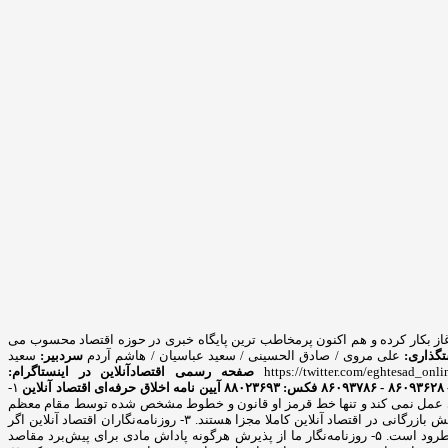
 پایگاه خبری از سال ۸۹ آغاز بکار کرده و هم اکنون پرمخاطب ترین پایگاه خبری در حوزه اقتصاد محسوب می
گذاری:
علی مروی / صادق الحسینی / سعید عباسیان / هاشم آردم
سردبیر:
سعید
https://twitter.com/eghtesad_onli
صفحه رسمی اقتصادآنلاین در اینستاگرام:
آیین نامه اخلاق حرفه‌ای اقتصاد آنلاین
۱-
ه جناحی عمل نمی کند و تنها خط قرمز او قانون و خطوط مشخص شده توسط مقام معظم
رهبری است. ۲- روزنامه‌نگاری یک خدمت اجتماعی است، نه یک فعالیت بازرگانی و روزنامه‌نگار همواره براساس وجدان اخلاق عمل می‌کند. در این راستا بخش خبر و بخش بازرگانی در اقتصاد آنلاین کاملا مجزا هستند. ۳- روزنامه‌نگاران اقتصاد آنلاین اگر
اخباری را از منبعی دیگر منتشر کنند، حتما منبع را ذکر می کنند. ۴- سرقت ادبی، مخدوش ساختن متن‌ها و سندها و حذف اطلاعات اساسی رویدادها در اقتصاد آنلاین مطرود است. ۵- روزنامه‌نگار ما از پذیرش هرگونه پاداش مادی برای پیش‌برد مقاصد