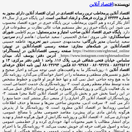
نویسنده:
اقتصاد آنلاین
اقتصاد آنلاین پرمخاطب ترین رسانه اقتصادی در ایران
اقتصاد آنلاین دارای مجوز به
شماره ۷۴۳۳۴ از وزارت فرهنگ و ارشاد اسلامی است.
این پایگاه خبری از سال ۸۹
آغاز بکار کرده و هم اکنون پرمخاطب ترین پایگاه خبری در حوزه اقتصاد محسوب
می شود. این پایگاه خبری زیر نظر مستقیم هیات عالی نظارت بر مطبوعات قرار
دارد.
پایگاه خبری اقتصاد آنلاین
صاحب امتیاز و مدیرمسئول:
مریم کاظمی
شورای
سیاستگذاری:
علی مروی / صادق الحسینی / سعید عباسیان / هاشم آردم
سردبیر:
سعید عباسیان
مدیر بازرگانی:
محمدمهدی حسینی
دبیر تحریریه:
عاطفه حسینی
اقتصادآنلاین در شبکه‌های مجازی:
صفحه رسمی اقتصادآنلاین در توییتر:
https://twitter.com/eghtesad_online
صفحه رسمی اقتصادآنلاین در اینستاگرام:
https://www.instagram.com/eghtesadonline_
آدرس دفتر: یوسف آباد. میدان
سلماس. خیابان فتحی شقاقی غربی. پلاک ۱۱۶. واحد ۱
تلفن دفتر مرکزی: ۱۳ و
۸۸۲۲۵۶۱۲ - ۸۶۰۹۳۶۲۸ - ۸۶۰۹۳۷۸۶ فکس: ۸۸۰۲۳۶۹۳
آیین نامه اخلاق حرفه‌ای
اقتصاد آنلاین
۱- روزنامه‌نگار ما به واقعیت‌های عینی توجه می‌کند و اخبار صحیح و
دقیق و تفسیرهای منطقی و منصفانه را در اختیار خوانندگان می‌گذارد. روزنامه نگار
ما به هیچ وجه جناحی عمل نمی کند و تنها خط قرمز او قانون و خطوط مشخص
شده توسط مقام معظم رهبری است. ۲- روزنامه‌نگاری یک خدمت اجتماعی است،
نه یک فعالیت بازرگانی و روزنامه‌نگار همواره براساس وجدان اخلاق عمل می‌کند.
در این راستا بخش خبر و بخش بازرگانی در اقتصاد آنلاین کاملا مجزا هستند. ۳-
روزنامه‌نگاران اقتصاد آنلاین اگر اخباری را از منبعی دیگر منتشر کنند، حتما منبع را
ذکر می کنند. ۴- سرقت ادبی، مخدوش ساختن متن‌ها و سندها و حذف اطلاعات
اساسی رویدادها در اقتصاد آنلاین مطرود است. ۵- روزنامه‌نگار ما از پذیرش
هرگونه پاداش مادی برای پیش‌برد مقاصد خصوصی مغایر با مصالح عمومی،
خودداری می‌کند. ۶- اقتصاد آنلاین و روزنامه نگارانش از قبول هرگونه فشار و تهدید
برای انتشار مطالب یا تغییر محتویات آنها، خودداری کرده و از خط‌مشی عمومی
رسانه و اصول شرافت حرفه ای خویش تبعیت می‌کند. ۷- روزنامه‌نگار ما با احترام
به استقلال و حاکمیت ملی، نظم و امنیت عمومی و مصالح همگانی از اصول