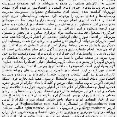
بخشی به ارکان‌های مختلف این مجموعه می‌باشد. در این مجموعه مسئولیت
سردبیری وب‌سایت‌های خبری دنیای اقتصاد و اقتصادنیوز برعهده آقای مهدی
نوروزیان گذاشته شده است. آقای محمدصادق نخجوانی مسئولیت مدیریت
وب‌سایت‌ها و فضای مجازی را برعهده دارد. معاونت وبسایت‌های خبری دنیای
اقتصاد را فاطمه استیری انجام می‌دهد. توسعه بازار را زینب سادات میرهادی
مدیریت می‌کند. به منظور انجام وظایف دبیر سایت اقتصاد نیوز از توان حمید متقی
بهره گرفته می‌شود و امیر اشراقی نیز در سمت مدیریت روابط عمومی این
خبرگزاری مشغول فعالیت می‌باشد. برای برقراری تماس با هر بخش و مسئول
مربوطه در اقتصاد نیوز راه‌های ارتباطی مختلفی در اختیار کاربران گذاشته شده
است. کاربران می‌توانند از طریق تلفن تماس و نمابرهای درج شده در وبسایت این
خبرگزاری با بخش مدنظر ارتباط برقرار کنند. از دیگر خدماتی که در اقتصاد نیوز
ارائه می‌شود، انجام تبلیغات بنری و رپورتاژ آگهی برای سایر سایت‌هایی است که
تمایل دارند تا از پتانسیل‌های این خبرگزاری پربازدید برای بهبود وضعیت سایت خود
بهره ببرند. در صفحه تماس با شما می‌توانید، راه‌های تماس برای هماهنگی و
پذیرش آگهی را در بخش‌های مختلف گروه رسانه‌ای دنیای اقتصاد را مشاهده نمایید.
لازم به یادآوری است که موضوعات اقتصادنیوز بورس، اقتصاد نیوز ارز دیجیتال،
اقتصاد نیوز قیمت ارز، اقتصاد نیوز خودرو از پربازدیدترین های روزانه هستند.
کاربران می‌توانند آگهی، تبلیغات و رپورتاژ خود را برای درج در روزنامه و وبسایت
اقتصاد نیوز، دنیای اقتصاد، روزنامه فایننشال تریبیون، هفته نامه تجارت فردا، شبکه
اینترنتی اکوایران، وب سایت دنیای بورس و کلیه کانال‌های تلگرام از طریق تلفن،
فکس، ایمیل و حساب تلگرام اعلام شده در اختیار مدیریت قرار دهند. علاقمندان به
شبکه‎‌های اجتماعی نیز می‌توانند کانال خبری اقتصاد نیوز را در شبکه‌ها و بسترهای
مختلف مانند: فیس‌بوک، توییتر، اینستاگرام و تلگرام دنبال کنند و با دانلود اقتصاد
نیوز از
اخبار اقتصادی ایران
و جهان باخبر شوند. اقتصاد نیوز در تلگرام با آدرس
eghtesadnews_com@ در اینستاگرام با آیدی eghtesadnews_com@ در توییتر با
آدرس eghtesadnews@ و در فیس‌بوک با نشانی eghtesadnews فعالیت می‌کند.
روزانه می‌توانید مهم‌ترین و بروزترین اخبار حوزه اقتصاد و پربحث‌ترین اخبار ایران
و دنیا را در شبکه‌های اجتماعی اقتصاد نیوز دریافت کنید. علاوه بر آن، افرادی که