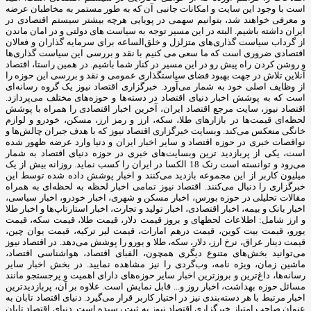
است با وجود این سایت و امکانات جانبی آن که به طور مستمر به مخاطبان عرضه
و معرفی خواهند شد، بتوانیم سهمی در پویایی هرچه بیشتر سیستم اقتصادی در
ایران داشته باشیم. البته در این مسیر توجه به سیاست های دولتی و در امان ماندن
از گرداب سیاست گذاری‌های متزلزل و خلق‌الساعه برای سرمایه گذاران و فعالان
اقتصادی ضروری است که ما سعی می کنیم با نقد و بررسی این سیاست گذاری‌ها
و روشن کردن راه پیش رو در این مسیر در کنار شما باشیم. در همین راستا، اقتصاد
آنلاین تلاش در جهت بهبود فضای سیاستگذاری عمومی و نقد و بررسی این حوزه را
از وظایف اصلی خود به شمار می‌آورد. خبرگزاری اقتصاد نیوز یک گروه رسانه‌ای
است که به پوشش اخبار دنیای اقتصاد در دسته‌ها و حوزه‌های مختلف می‌پردازد.
اقتصاد نیوز، سایت مرجع اقتصاد ایران، آخرین اخبار اقتصادی را همراه با پوشش
لحظه‌ای قیمت‌ها در بازارهای طلا، سکه، ارز و رمز ارز، مسکن، خودرو و لوازم
خانگی منعکس می‌کند. وبسایت خبرگزاری اقتصاد نیوز که با هدف جبران چالش‌ها و
نواقصات خبری در حوزه اقتصاد و سایر اخبار ایران و دنیا وارد عرضه ظهور شده
است، یکی از پربازدید ترین وبسایت‌های خبری در حوزه دنیای اقتصاد به شمار
می‌رود و توانسته است رنک 18 الکسا در ایران را کسب نماید. روزانه بیش از یک
میلیون کاربر از این مجموعه بازدید می‌کنند و اخبار پوشش داده شده توسط این
خبرگزاری را دنبال می‌کنند. اقتصاد نیوز تمامی اخبار لحظه به لحظه‌ای به همراه
مقالات تحلیلی در حوزه بورس، اخبار مسکن و شهری، اخبار خودرو، اخبار سیاسی،
اخبار بانک و بیمه، اخبار اقتصادی، اخبار تولید و تجارت، اخبار استارتاپ‌ها و اخبار طلا
و ارز شامل: اطلاعات لحظهای و بروز قیمت دلار، قیمت طلا، قیمت سکه، قیمت
یورو، قیمت بیت کوین، قیمت درهم امارات، قیمت لیر ترکیه، قیمت یوان چین،
قیمت دینار عراق، نرخ ارز، دلار، سکه، طلا و یورو را پوشش می‌دهد. در اقتصاد نیوز
می‌توانید بخش‌های متنوع دیگری همچون، الفبای اقتصاد، هواشناسی اقتصاد،
ماشین زمان، ویژه نامه، وب‌گردی را نیز مشاهده نمایید. در بخش اخبار سایر
رسانه‌ها، داغ‌ترین و بروزترین اخبار سایر حوزه‌های دارای اهمیت و پرجستجو مانند
مسائل حوزه بهداشت، اخبار روز و... قابل نمایش است. علاوه بر آن، پربازدیدترین
اخبار مرتبط با هر دسته‌بندی نیز در اختیار کاربر قرار می‌گیرد. دنیای اقتصاد تابان به
عنوان صاحب امتیاز خبرگزاری اقتصاد نیوز به ثبت رسیده است. دنیای اقتصاد تابان