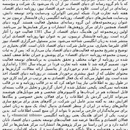
که با نام گروه رسانه ای دنیای اقتصاد نیز از آن یاد می‌شود یک شرکت و مؤسسه
رسانه‌ای در ایران است. علاوه بر سایت خبری اقتصاد نیوز، روزنامه دنیای اقتصاد،
هفته ‌نامه تجارت فردا، شبکه اینترنتی اکوایران، وب‌سایت واحد توسعه دانش،
وب‌سایت همایش‌های دنیای اقتصاد، روزنامه انگلیسی ‌زبان فایننشال تریبون نیز به
عنوان زیرمجموعه‌های این گروه رسانه‌ای مشغول فعالیت هستند. گروه دنیای
اقتصاد همچنین دارای مرکز پژوهش‌ها، انتشارات و مرکز همایش‌ها نیز می‌باشد.
اولین زیرمجموعه این هلدینگ، دنیای اقتصاد، از سال 1381 فعالیت خود را آغاز
کرده است. روزنامه فایننشال تریبیون، نیز به عنوان تنها روزنامه اقتصادی ایران
منتشر شده به زبان انگلیسی شناخته می‌شود. مدیر مسئول خبرگزاری اقتصاد نیوز
آقای علیرضا بختیاری، مدیرعامل شرکت دنیای اقتصاد تابان است. آقای بختیاری در
توضیح و تشریح مجموعه فعالیت‌های دنیای اقتصاد بیان می‌دارند که: پس از به ثبات
رسیدن مجموعه روزنامه «دنیای اقتصاد» برای پوشش و جبران نقاط ضعف کشف
شده در روزنامه از جهات مختلف و تحقق بخشیدن به برنامه‌های توسعه فعالیت
خود، تصمیم گرفته شد تا هفته نامه تجارت فردا در تیرماه سال 1391 راه‌اندازی
شود. این تصمیم بدلیل عدم برخورداری از پتانسیل ارائه مقالات، گزارش‌ها و
محتوای تحلیلی که از عمق بیشتری برخوردار هستند، در روزنامه دنیای اقتصاد اخذ
شده است. وی اظهار می‌کند که یک فعال اقتصادی به هر ترتیب در فرآیند کاری خود
در طول روز به اطلاعاتی نیاز پیدا خواهد کرد که نه در قالب روزنامه و نه در قالب
هفته‌نامه نمی‌گنجد. پکیجی تشکیل شده از اخبار، گزارش و تحلیل در قالب بسته‌ای
قابل استفاده هم در لپ‌تاب‌ها و کامپیوترهای شخصی و هم موبایل‌های هوشمند
می‌تواند کارایی گردش باز اطلاعات را برای فعالان بخش خصوصی و بنگاه‌ها
افزایش دهد. به گفته مدیر عامل این شرکت، در گام‌های بعدی برای مرتفع سازی
چالش‌های رسانه در ایران از منظر اقتصادی بدنبال ایجاد یک منبع به زبان اصلی
برای سرمایه‌گذاران خارجی برآمدیم تا بتواند از آن منبع کسب اطلاعات کند. بدین
ترتیب، یکی از اجزای هلدینگ یعنی روزنامه انگلیسی «financial tribion» را به
فعالان اقتصادی و بنگاه‌ها عرضه شد. فعالیت‌های توسعه بخشی دنیای اقتصاد تابان
ادامه دارد و در این راستا نیز مرکز پژوهش‌ها، انتشارات، مرکز همایش‌ها در کنار
روزنامه و هفته‌نامه و حالا پایگاه خبری «اقتصادنیوز» از جمله اقدامات توسعه