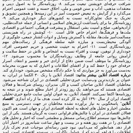
شرافت حرفه‌ای خویشتن تبعیت می‌کند. ۸- روزنامه‌نگار ما به اصول دینی و
معتقدات مذهبی، آداب و سنن قومی و ملی، اخلاق حسنه و عفت عمومی احترام
می‌گذارد و از گرایش به تبعیض خصومت آمیز در این زمینه‌ها و همچنین تشویق و
تحریک به جنگ تجاوزکارانه نسبت به کشورهای دیگر خودداری می‌کند. ۹-
روزنامه‌نگار ما برای پاسداشت ارزش‌های اسلامی و انسانی از جمله عدالت‌طلبی،
آزادیخواهی، صلح و امنیت بشر، استقلال و پیشرفت فرهنگی، اجتماعی و اقتصادی
ملت‌ها و فرهنگ‌ها، احترام خاص قائل است. ۱۰- کوشش در راه همزیستی
مسالمت‌آمیز ملت‌ها، مقابله با گسترش وسایل و ادوات کشتار جمعی، جلوگیری از
آلودگی محیط‌زیست و مبارزه علیه سلطه فرهنگی از رسالت‌های مهم
روزنامه‌نگاری است. ۱۱- احترام به حیثیت شخصی و حریم خصوصی افراد،
خودداری از توهین، تهمت و افتراء نسبت به اشخاص و تلاش در حفظ سلامت و
آرامش روانی جامعه از وظایف روزنامه‌نگاران ما محسوب می‌شود. ۱۲-
روزنامه‌نگار ما موظف است ضمن دفاع از آزادی خبر و تفسیر و انتقاد، اسرار
حرفه‌ای خود را حفظ کند و از افشای اطلاعات و اخباری که به صورت محرمانه
به‌دست می‌آورد به جز مواردی که با حکم دادگاه مشخص می‌شود، خودداری کند.
درباره اقتصاد آنلاین بیشتر بدانید:
اقتصاد آنلاین با رنک ۳۰ الکسا در ایران، به
عنوان پر بازدیدترین وب‌سایت خبری-تحلیلی اقتصادی در ایران شناخته می‌شود.
مخاطبان اقتصاد آنلاین صاحبان کسب و کار، مدیران، روسای شرکت‌ها و فعالان
اقتصادی هستند که می‌خواهند یک روز زودتر از اخبار مطلع شوند و در نتیجه به
روزنامه‌ها اکتفا نمی‌کنند. اقتصاد آنلاین، به عنوان اولین سایت جامع خبری-تحلیلی
اقتصاد ایران از سال ۱۳۹۰ آغاز به کار کرده است. هدف ما از راه اندازی "
اقتصاد
آنلاین
" پاسخگویی به نیاز برآورده نشده مخاطبان در جهت دسترسی به منبع
مطمئن اخبار و تحلیل های لحظه به لحظه اقتصادی ایران و جهان است. هم اکنون
فعالان اقتصادی در ایران با چالش‌های فراوانی دست به گریبان هستند. یکی از این
چالش‌ها نبود سیستم اطلاع رسانی مستقل و مطمئنی است که اخبار و تحلیل های
اقتصادی را در هفت روز هفته و در بیست و چهار ساعت شبانه‌روز در اختیار آنان
قرار دهد. همانطور که می‌دانیم، نبود چنین رسانه‌ای موجبات عدم تحرک بازار
اطلاعات را فراهم آورده که از عوامل ناکارایی در سیستم اقتصادی است. امید