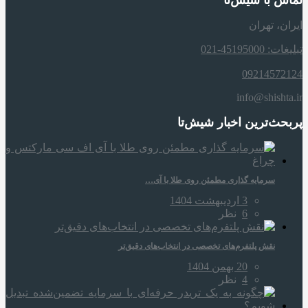
تماس با شیش‌تا
ایران، تهران
تبلیغات: 45195000-021
09214572124
info@shishta.ir
پربحث‌ترین اخبار شیش‌تا
سرمایه‌ گذاری مطمئن روی طلا با آی…
3 اردیبهشت 1404
6
نظر
نقش پلتفرم‌های تخصصی در انتخاب‌های دقیق‌تر
20 بهمن 1404
4
نظر