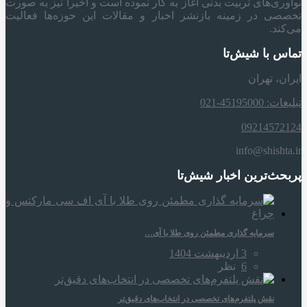
نوآوری‌های تربیت بدنی آغاز به کار نموده است و اخیراً نیز به صورت
تخصصی در زمینه بازنشر اخبار و مقالات این حوزه‌ها فعالیت
می‌کند.
تماس با شیش‌تا
ایران، تهران
تبلیغات: 45195000-021
09214572124
info@shishta.ir
پربحث‌ترین اخبار شیش‌تا
سرمایه‌ گذاری مطمئن روی طلا با آی…
3 اردیبهشت 1404
6
نظر
نقش پلتفرم‌های تخصصی در انتخاب‌های دقیق‌تر