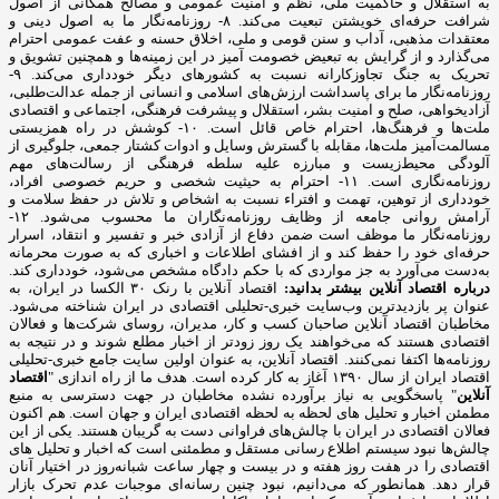
به استقلال و حاکمیت ملی، نظم و امنیت عمومی و مصالح همگانی از اصول
شرافت حرفه‌ای خویشتن تبعیت می‌کند. ۸- روزنامه‌نگار ما به اصول دینی و
معتقدات مذهبی، آداب و سنن قومی و ملی، اخلاق حسنه و عفت عمومی احترام
می‌گذارد و از گرایش به تبعیض خصومت آمیز در این زمینه‌ها و همچنین تشویق و
تحریک به جنگ تجاوزکارانه نسبت به کشورهای دیگر خودداری می‌کند. ۹-
روزنامه‌نگار ما برای پاسداشت ارزش‌های اسلامی و انسانی از جمله عدالت‌طلبی،
آزادیخواهی، صلح و امنیت بشر، استقلال و پیشرفت فرهنگی، اجتماعی و اقتصادی
ملت‌ها و فرهنگ‌ها، احترام خاص قائل است. ۱۰- کوشش در راه همزیستی
مسالمت‌آمیز ملت‌ها، مقابله با گسترش وسایل و ادوات کشتار جمعی، جلوگیری از
آلودگی محیط‌زیست و مبارزه علیه سلطه فرهنگی از رسالت‌های مهم
روزنامه‌نگاری است. ۱۱- احترام به حیثیت شخصی و حریم خصوصی افراد،
خودداری از توهین، تهمت و افتراء نسبت به اشخاص و تلاش در حفظ سلامت و
آرامش روانی جامعه از وظایف روزنامه‌نگاران ما محسوب می‌شود. ۱۲-
روزنامه‌نگار ما موظف است ضمن دفاع از آزادی خبر و تفسیر و انتقاد، اسرار
حرفه‌ای خود را حفظ کند و از افشای اطلاعات و اخباری که به صورت محرمانه
به‌دست می‌آورد به جز مواردی که با حکم دادگاه مشخص می‌شود، خودداری کند.
درباره اقتصاد آنلاین بیشتر بدانید:
اقتصاد آنلاین با رنک ۳۰ الکسا در ایران، به
عنوان پر بازدیدترین وب‌سایت خبری-تحلیلی اقتصادی در ایران شناخته می‌شود.
مخاطبان اقتصاد آنلاین صاحبان کسب و کار، مدیران، روسای شرکت‌ها و فعالان
اقتصادی هستند که می‌خواهند یک روز زودتر از اخبار مطلع شوند و در نتیجه به
روزنامه‌ها اکتفا نمی‌کنند. اقتصاد آنلاین، به عنوان اولین سایت جامع خبری-تحلیلی
اقتصاد ایران از سال ۱۳۹۰ آغاز به کار کرده است. هدف ما از راه اندازی "
اقتصاد
آنلاین
" پاسخگویی به نیاز برآورده نشده مخاطبان در جهت دسترسی به منبع
مطمئن اخبار و تحلیل های لحظه به لحظه اقتصادی ایران و جهان است. هم اکنون
فعالان اقتصادی در ایران با چالش‌های فراوانی دست به گریبان هستند. یکی از این
چالش‌ها نبود سیستم اطلاع رسانی مستقل و مطمئنی است که اخبار و تحلیل های
اقتصادی را در هفت روز هفته و در بیست و چهار ساعت شبانه‌روز در اختیار آنان
قرار دهد. همانطور که می‌دانیم، نبود چنین رسانه‌ای موجبات عدم تحرک بازار