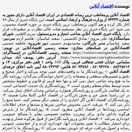
نویسنده:
اقتصاد آنلاین
اقتصاد آنلاین پرمخاطب ترین رسانه اقتصادی در ایران
اقتصاد آنلاین دارای مجوز به
شماره ۷۴۳۳۴ از وزارت فرهنگ و ارشاد اسلامی است.
این پایگاه خبری از سال ۸۹
آغاز بکار کرده و هم اکنون پرمخاطب ترین پایگاه خبری در حوزه اقتصاد محسوب
می شود. این پایگاه خبری زیر نظر مستقیم هیات عالی نظارت بر مطبوعات قرار
دارد.
پایگاه خبری اقتصاد آنلاین
صاحب امتیاز و مدیرمسئول:
مریم کاظمی
شورای
سیاستگذاری:
علی مروی / صادق الحسینی / سعید عباسیان / هاشم آردم
سردبیر:
سعید عباسیان
مدیر بازرگانی:
محمدمهدی حسینی
دبیر تحریریه:
عاطفه حسینی
اقتصادآنلاین در شبکه‌های مجازی:
صفحه رسمی اقتصادآنلاین در توییتر:
https://twitter.com/eghtesad_online
صفحه رسمی اقتصادآنلاین در اینستاگرام:
https://www.instagram.com/eghtesadonline_
آدرس دفتر: یوسف آباد. میدان
سلماس. خیابان فتحی شقاقی غربی. پلاک ۱۱۶. واحد ۱
تلفن دفتر مرکزی: ۱۳ و
۸۸۲۲۵۶۱۲ - ۸۶۰۹۳۶۲۸ - ۸۶۰۹۳۷۸۶ فکس: ۸۸۰۲۳۶۹۳
آیین نامه اخلاق حرفه‌ای
اقتصاد آنلاین
۱- روزنامه‌نگار ما به واقعیت‌های عینی توجه می‌کند و اخبار صحیح و
دقیق و تفسیرهای منطقی و منصفانه را در اختیار خوانندگان می‌گذارد. روزنامه نگار
ما به هیچ وجه جناحی عمل نمی کند و تنها خط قرمز او قانون و خطوط مشخص
شده توسط مقام معظم رهبری است. ۲- روزنامه‌نگاری یک خدمت اجتماعی است،
نه یک فعالیت بازرگانی و روزنامه‌نگار همواره براساس وجدان اخلاق عمل می‌کند.
در این راستا بخش خبر و بخش بازرگانی در اقتصاد آنلاین کاملا مجزا هستند. ۳-
روزنامه‌نگاران اقتصاد آنلاین اگر اخباری را از منبعی دیگر منتشر کنند، حتما منبع را
ذکر می کنند. ۴- سرقت ادبی، مخدوش ساختن متن‌ها و سندها و حذف اطلاعات
اساسی رویدادها در اقتصاد آنلاین مطرود است. ۵- روزنامه‌نگار ما از پذیرش
هرگونه پاداش مادی برای پیش‌برد مقاصد خصوصی مغایر با مصالح عمومی،
خودداری می‌کند. ۶- اقتصاد آنلاین و روزنامه نگارانش از قبول هرگونه فشار و تهدید
برای انتشار مطالب یا تغییر محتویات آنها، خودداری کرده و از خط‌مشی عمومی
رسانه و اصول شرافت حرفه ای خویش تبعیت می‌کند. ۷- روزنامه‌نگار ما با احترام