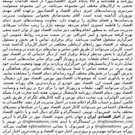
روزنامه و هفته‌نامه و حالا پایگاه خبری «اقتصادنیوز» از جمله اقدامات توسعه
بخشی به ارکان‌های مختلف این مجموعه می‌باشد. در این مجموعه مسئولیت
سردبیری وب‌سایت‌های خبری دنیای اقتصاد و اقتصادنیوز برعهده آقای مهدی
نوروزیان گذاشته شده است. آقای محمدصادق نخجوانی مسئولیت مدیریت
وب‌سایت‌ها و فضای مجازی را برعهده دارد. معاونت وبسایت‌های خبری دنیای
اقتصاد را فاطمه استیری انجام می‌دهد. توسعه بازار را زینب سادات میرهادی
مدیریت می‌کند. به منظور انجام وظایف دبیر سایت اقتصاد نیوز از توان حمید متقی
بهره گرفته می‌شود و امیر اشراقی نیز در سمت مدیریت روابط عمومی این
خبرگزاری مشغول فعالیت می‌باشد. برای برقراری تماس با هر بخش و مسئول
مربوطه در اقتصاد نیوز راه‌های ارتباطی مختلفی در اختیار کاربران گذاشته شده
است. کاربران می‌توانند از طریق تلفن تماس و نمابرهای درج شده در وبسایت این
خبرگزاری با بخش مدنظر ارتباط برقرار کنند. از دیگر خدماتی که در اقتصاد نیوز
ارائه می‌شود، انجام تبلیغات بنری و رپورتاژ آگهی برای سایر سایت‌هایی است که
تمایل دارند تا از پتانسیل‌های این خبرگزاری پربازدید برای بهبود وضعیت سایت خود
بهره ببرند. در صفحه تماس با شما می‌توانید، راه‌های تماس برای هماهنگی و
پذیرش آگهی را در بخش‌های مختلف گروه رسانه‌ای دنیای اقتصاد را مشاهده نمایید.
لازم به یادآوری است که موضوعات اقتصادنیوز بورس، اقتصاد نیوز ارز دیجیتال،
اقتصاد نیوز قیمت ارز، اقتصاد نیوز خودرو از پربازدیدترین های روزانه هستند.
کاربران می‌توانند آگهی، تبلیغات و رپورتاژ خود را برای درج در روزنامه و وبسایت
اقتصاد نیوز، دنیای اقتصاد، روزنامه فایننشال تریبیون، هفته نامه تجارت فردا، شبکه
اینترنتی اکوایران، وب سایت دنیای بورس و کلیه کانال‌های تلگرام از طریق تلفن،
فکس، ایمیل و حساب تلگرام اعلام شده در اختیار مدیریت قرار دهند. علاقمندان به
شبکه‎‌های اجتماعی نیز می‌توانند کانال خبری اقتصاد نیوز را در شبکه‌ها و بسترهای
مختلف مانند: فیس‌بوک، توییتر، اینستاگرام و تلگرام دنبال کنند و با دانلود اقتصاد
نیوز از
اخبار اقتصادی ایران
و جهان باخبر شوند. اقتصاد نیوز در تلگرام با آدرس
eghtesadnews_com@ در اینستاگرام با آیدی eghtesadnews_com@ در توییتر با
آدرس eghtesadnews@ و در فیس‌بوک با نشانی eghtesadnews فعالیت می‌کند.
روزانه می‌توانید مهم‌ترین و بروزترین اخبار حوزه اقتصاد و پربحث‌ترین اخبار ایران