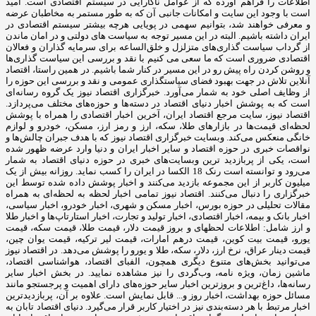
اطلاعات را فراهم آورده که از عوامل ناکارایی در سیستم اقتصادی است. امید
است با وجود این سایت و امکانات جانبی آن که به طور مستمر به مخاطبان عرضه
و معرفی خواهند شد، بتوانیم سهمی در پویایی هرچه بیشتر سیستم اقتصادی در
ایران داشته باشیم. البته در این مسیر توجه به سیاست های دولتی و در امان ماندن
از گرداب سیاست گذاری‌های متزلزل و خلق‌الساعه برای سرمایه گذاران و فعالان
اقتصادی ضروری است که ما سعی می کنیم با نقد و بررسی این سیاست گذاری‌ها
و روشن کردن راه پیش رو در این مسیر در کنار شما باشیم. در همین راستا، اقتصاد
آنلاین تلاش در جهت بهبود فضای سیاستگذاری عمومی و نقد و بررسی این حوزه را
از وظایف اصلی خود به شمار می‌آورد. خبرگزاری اقتصاد نیوز یک گروه رسانه‌ای
است که به پوشش اخبار دنیای اقتصاد در دسته‌ها و حوزه‌های مختلف می‌پردازد.
اقتصاد نیوز، سایت مرجع اقتصاد ایران، آخرین اخبار اقتصادی را همراه با پوشش
لحظه‌ای قیمت‌ها در بازارهای طلا، سکه، ارز و رمز ارز، مسکن، خودرو و لوازم
خانگی منعکس می‌کند. وبسایت خبرگزاری اقتصاد نیوز که با هدف جبران چالش‌ها و
نواقصات خبری در حوزه اقتصاد و سایر اخبار ایران و دنیا وارد عرضه ظهور شده
است، یکی از پربازدید ترین وبسایت‌های خبری در حوزه دنیای اقتصاد به شمار
می‌رود و توانسته است رنک 18 الکسا در ایران را کسب نماید. روزانه بیش از یک
میلیون کاربر از این مجموعه بازدید می‌کنند و اخبار پوشش داده شده توسط این
خبرگزاری را دنبال می‌کنند. اقتصاد نیوز تمامی اخبار لحظه به لحظه‌ای به همراه
مقالات تحلیلی در حوزه بورس، اخبار مسکن و شهری، اخبار خودرو، اخبار سیاسی،
اخبار بانک و بیمه، اخبار اقتصادی، اخبار تولید و تجارت، اخبار استارتاپ‌ها و اخبار طلا
و ارز شامل: اطلاعات لحظهای و بروز قیمت دلار، قیمت طلا، قیمت سکه، قیمت
یورو، قیمت بیت کوین، قیمت درهم امارات، قیمت لیر ترکیه، قیمت یوان چین،
قیمت دینار عراق، نرخ ارز، دلار، سکه، طلا و یورو را پوشش می‌دهد. در اقتصاد نیوز
می‌توانید بخش‌های متنوع دیگری همچون، الفبای اقتصاد، هواشناسی اقتصاد،
ماشین زمان، ویژه نامه، وب‌گردی را نیز مشاهده نمایید. در بخش اخبار سایر
رسانه‌ها، داغ‌ترین و بروزترین اخبار سایر حوزه‌های دارای اهمیت و پرجستجو مانند
مسائل حوزه بهداشت، اخبار روز و... قابل نمایش است. علاوه بر آن، پربازدیدترین
اخبار مرتبط با هر دسته‌بندی نیز در اختیار کاربر قرار می‌گیرد. دنیای اقتصاد تابان به