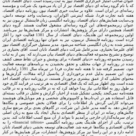
عنوان صاحب امتیاز خبرگزاری اقتصاد نیوز به ثبت رسیده است. دنیای اقتصاد تابان
که با نام گروه رسانه ای دنیای اقتصاد نیز از آن یاد می‌شود یک شرکت و مؤسسه
رسانه‌ای در ایران است. علاوه بر سایت خبری اقتصاد نیوز، روزنامه دنیای اقتصاد،
هفته ‌نامه تجارت فردا، شبکه اینترنتی اکوایران، وب‌سایت واحد توسعه دانش،
وب‌سایت همایش‌های دنیای اقتصاد، روزنامه انگلیسی ‌زبان فایننشال تریبون نیز به
عنوان زیرمجموعه‌های این گروه رسانه‌ای مشغول فعالیت هستند. گروه دنیای
اقتصاد همچنین دارای مرکز پژوهش‌ها، انتشارات و مرکز همایش‌ها نیز می‌باشد.
اولین زیرمجموعه این هلدینگ، دنیای اقتصاد، از سال 1381 فعالیت خود را آغاز
کرده است. روزنامه فایننشال تریبیون، نیز به عنوان تنها روزنامه اقتصادی ایران
منتشر شده به زبان انگلیسی شناخته می‌شود. مدیر مسئول خبرگزاری اقتصاد نیوز
آقای علیرضا بختیاری، مدیرعامل شرکت دنیای اقتصاد تابان است. آقای بختیاری در
توضیح و تشریح مجموعه فعالیت‌های دنیای اقتصاد بیان می‌دارند که: پس از به ثبات
رسیدن مجموعه روزنامه «دنیای اقتصاد» برای پوشش و جبران نقاط ضعف کشف
شده در روزنامه از جهات مختلف و تحقق بخشیدن به برنامه‌های توسعه فعالیت
خود، تصمیم گرفته شد تا هفته نامه تجارت فردا در تیرماه سال 1391 راه‌اندازی
شود. این تصمیم بدلیل عدم برخورداری از پتانسیل ارائه مقالات، گزارش‌ها و
محتوای تحلیلی که از عمق بیشتری برخوردار هستند، در روزنامه دنیای اقتصاد اخذ
شده است. وی اظهار می‌کند که یک فعال اقتصادی به هر ترتیب در فرآیند کاری خود
در طول روز به اطلاعاتی نیاز پیدا خواهد کرد که نه در قالب روزنامه و نه در قالب
هفته‌نامه نمی‌گنجد. پکیجی تشکیل شده از اخبار، گزارش و تحلیل در قالب بسته‌ای
قابل استفاده هم در لپ‌تاب‌ها و کامپیوترهای شخصی و هم موبایل‌های هوشمند
می‌تواند کارایی گردش باز اطلاعات را برای فعالان بخش خصوصی و بنگاه‌ها
افزایش دهد. به گفته مدیر عامل این شرکت، در گام‌های بعدی برای مرتفع سازی
چالش‌های رسانه در ایران از منظر اقتصادی بدنبال ایجاد یک منبع به زبان اصلی
برای سرمایه‌گذاران خارجی برآمدیم تا بتواند از آن منبع کسب اطلاعات کند. بدین
ترتیب، یکی از اجزای هلدینگ یعنی روزنامه انگلیسی «financial tribion» را به
فعالان اقتصادی و بنگاه‌ها عرضه شد. فعالیت‌های توسعه بخشی دنیای اقتصاد تابان
ادامه دارد و در این راستا نیز مرکز پژوهش‌ها، انتشارات، مرکز همایش‌ها در کنار