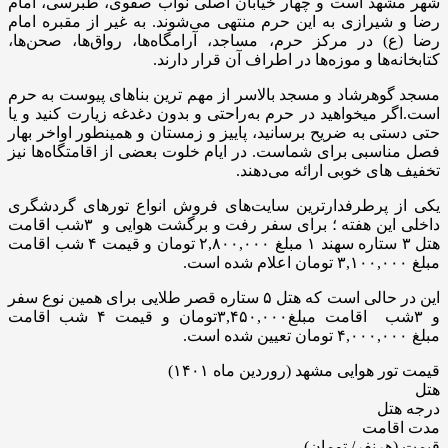
شهر مشهد است و چهار خیابان اصلی نواب صفوی، طبرسی، امام
رضا و شیرازی به این حرم منتهی می‌شوند. به غیر از مقبره امام
رضا (ع) در مرکز حرم، مساجد، آرامگاه‌ها، رواق‌ها، صحن‌ها،
کتابخانه‌ها و موزه‌ها در اطراف آن قرار دارند.
مسجد گوهرشاد و مسجد بالاسر از مهم ترین بناهای پیوست به حرم
است.اگر میخواهید در حرم به‌راحتی و بدون دغدغه زیارت کنید و یا
حتی دستی به ضریح برسانید، پاییز و زمستان و همینطور اواخر بهار
فصل مناسبی برای شماست. در ایام خلوت بعضی از اقامتگاه‌ها نیز
تخفیف های خوبی ارائه می‌دهند.
یکی از پرطرفدارترین سایت‌های فروش انواع تورهای گردشگری
داخلی این هفته ؛ برای سفر رفت و برگشت هوایی و ۳شب اقامت
هتل ۳ ستاره سهند ۱ مبلغ ۲,۸۰۰,۰۰۰ تومان و قیمت ۴ شب اقامت
مبلغ ۳,۱۰۰,۰۰۰ تومان اعلام شده است.
این در حالی است که هتل ۵ ستاره قصر طلایی برای همین نوع سفر
و ۳شب اقامت مبلغ۳,۴۵۰,۰۰۰تومان و قیمت ۴ شب اقامت
مبلغ ۴,۰۰۰,۰۰۰ تومان تعیین شده است.
قیمت تور هوایی مشهد (روردین ماه ۱۴۰۱)
هتل
درجه هتل
مدت اقامت
قیمت (هرنفر/ تومان)