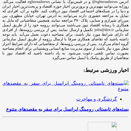
آدرس eghtesadnews@ و در فیس‌بوک با نشانی eghtesadnews فعالیت می‌کند.
روزانه می‌توانید مهم‌ترین و بروزترین اخبار حوزه اقتصاد و پربحث‌ترین اخبار ایران
و دنیا را در شبکه‌های اجتماعی اقتصاد نیوز دریافت کنید. علاوه بر آن، افرادی که
تمایل به مراجعه حضوری دارند می‌توانند به آدرس تهران، خیابان مطهری، بین
میرزای شیرازی و سنایی، پلاک ۳۷۰ مراجعه نمایند. همچنین متقاضیانی که مایل به
همکاری با رسانه‌ اقتصاد نیوز می‌باشند می‌توانند رزومه خود را از طریق ایمیل
سازمانی jobs@den.ir تکمیل و ارسال نمایند. پس از بررسی رزومه‌ها، از افرادی
که دارای شرایط مورد نیاز باشند، برای مصاحبه دعوت بعمل می‌آید. باید توجه
داشته باشید که تقاضای همکاری صرفا با ارسال رزومه از طریق ایمیل سازمانی
گروه انجام می‌گردد. پس از بررسی رزومه‌ها، از متقاضیانی که دارای شرایط احراز
شغل مورد نیاز باشند از سوی مدیریت منابع انسانی وپشتیبانی برای انجام مصاحبه
بصورت تماس تلفنی دعوت می‌شود. به یاد داشته باشید که اقتصاد نیوز با
متقاضیان از طریق پیامک یا ایمیل تماس نمی‌گیرد.
اخبار ورزشی مرتبط:
گردشگری و مهاجرت
بسته‌های تابستانی رومینگ ایرانسل برای سفر به مقصدهای متنوع