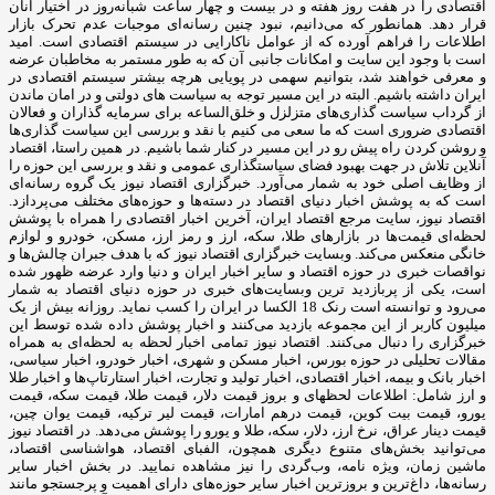
اقتصادی را در هفت روز هفته و در بیست و چهار ساعت شبانه‌روز در اختیار آنان
قرار دهد. همانطور که می‌دانیم، نبود چنین رسانه‌ای موجبات عدم تحرک بازار
اطلاعات را فراهم آورده که از عوامل ناکارایی در سیستم اقتصادی است. امید
است با وجود این سایت و امکانات جانبی آن که به طور مستمر به مخاطبان عرضه
و معرفی خواهند شد، بتوانیم سهمی در پویایی هرچه بیشتر سیستم اقتصادی در
ایران داشته باشیم. البته در این مسیر توجه به سیاست های دولتی و در امان ماندن
از گرداب سیاست گذاری‌های متزلزل و خلق‌الساعه برای سرمایه گذاران و فعالان
اقتصادی ضروری است که ما سعی می کنیم با نقد و بررسی این سیاست گذاری‌ها
و روشن کردن راه پیش رو در این مسیر در کنار شما باشیم. در همین راستا، اقتصاد
آنلاین تلاش در جهت بهبود فضای سیاستگذاری عمومی و نقد و بررسی این حوزه را
از وظایف اصلی خود به شمار می‌آورد. خبرگزاری اقتصاد نیوز یک گروه رسانه‌ای
است که به پوشش اخبار دنیای اقتصاد در دسته‌ها و حوزه‌های مختلف می‌پردازد.
اقتصاد نیوز، سایت مرجع اقتصاد ایران، آخرین اخبار اقتصادی را همراه با پوشش
لحظه‌ای قیمت‌ها در بازارهای طلا، سکه، ارز و رمز ارز، مسکن، خودرو و لوازم
خانگی منعکس می‌کند. وبسایت خبرگزاری اقتصاد نیوز که با هدف جبران چالش‌ها و
نواقصات خبری در حوزه اقتصاد و سایر اخبار ایران و دنیا وارد عرضه ظهور شده
است، یکی از پربازدید ترین وبسایت‌های خبری در حوزه دنیای اقتصاد به شمار
می‌رود و توانسته است رنک 18 الکسا در ایران را کسب نماید. روزانه بیش از یک
میلیون کاربر از این مجموعه بازدید می‌کنند و اخبار پوشش داده شده توسط این
خبرگزاری را دنبال می‌کنند. اقتصاد نیوز تمامی اخبار لحظه به لحظه‌ای به همراه
مقالات تحلیلی در حوزه بورس، اخبار مسکن و شهری، اخبار خودرو، اخبار سیاسی،
اخبار بانک و بیمه، اخبار اقتصادی، اخبار تولید و تجارت، اخبار استارتاپ‌ها و اخبار طلا
و ارز شامل: اطلاعات لحظهای و بروز قیمت دلار، قیمت طلا، قیمت سکه، قیمت
یورو، قیمت بیت کوین، قیمت درهم امارات، قیمت لیر ترکیه، قیمت یوان چین،
قیمت دینار عراق، نرخ ارز، دلار، سکه، طلا و یورو را پوشش می‌دهد. در اقتصاد نیوز
می‌توانید بخش‌های متنوع دیگری همچون، الفبای اقتصاد، هواشناسی اقتصاد،
ماشین زمان، ویژه نامه، وب‌گردی را نیز مشاهده نمایید. در بخش اخبار سایر
رسانه‌ها، داغ‌ترین و بروزترین اخبار سایر حوزه‌های دارای اهمیت و پرجستجو مانند