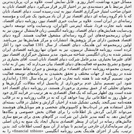
مسائل حوزه بهداشت، اخبار روز و... قابل نمایش است. علاوه بر آن، پربازدیدترین
اخبار مرتبط با هر دسته‌بندی نیز در اختیار کاربر قرار می‌گیرد. دنیای اقتصاد تابان به
عنوان صاحب امتیاز خبرگزاری اقتصاد نیوز به ثبت رسیده است. دنیای اقتصاد تابان
که با نام گروه رسانه ای دنیای اقتصاد نیز از آن یاد می‌شود یک شرکت و مؤسسه
رسانه‌ای در ایران است. علاوه بر سایت خبری اقتصاد نیوز، روزنامه دنیای اقتصاد،
هفته ‌نامه تجارت فردا، شبکه اینترنتی اکوایران، وب‌سایت واحد توسعه دانش،
وب‌سایت همایش‌های دنیای اقتصاد، روزنامه انگلیسی ‌زبان فایننشال تریبون نیز به
عنوان زیرمجموعه‌های این گروه رسانه‌ای مشغول فعالیت هستند. گروه دنیای
اقتصاد همچنین دارای مرکز پژوهش‌ها، انتشارات و مرکز همایش‌ها نیز می‌باشد.
اولین زیرمجموعه این هلدینگ، دنیای اقتصاد، از سال 1381 فعالیت خود را آغاز
کرده است. روزنامه فایننشال تریبیون، نیز به عنوان تنها روزنامه اقتصادی ایران
منتشر شده به زبان انگلیسی شناخته می‌شود. مدیر مسئول خبرگزاری اقتصاد نیوز
آقای علیرضا بختیاری، مدیرعامل شرکت دنیای اقتصاد تابان است. آقای بختیاری در
توضیح و تشریح مجموعه فعالیت‌های دنیای اقتصاد بیان می‌دارند که: پس از به ثبات
رسیدن مجموعه روزنامه «دنیای اقتصاد» برای پوشش و جبران نقاط ضعف کشف
شده در روزنامه از جهات مختلف و تحقق بخشیدن به برنامه‌های توسعه فعالیت
خود، تصمیم گرفته شد تا هفته نامه تجارت فردا در تیرماه سال 1391 راه‌اندازی
شود. این تصمیم بدلیل عدم برخورداری از پتانسیل ارائه مقالات، گزارش‌ها و
محتوای تحلیلی که از عمق بیشتری برخوردار هستند، در روزنامه دنیای اقتصاد اخذ
شده است. وی اظهار می‌کند که یک فعال اقتصادی به هر ترتیب در فرآیند کاری خود
در طول روز به اطلاعاتی نیاز پیدا خواهد کرد که نه در قالب روزنامه و نه در قالب
هفته‌نامه نمی‌گنجد. پکیجی تشکیل شده از اخبار، گزارش و تحلیل در قالب بسته‌ای
قابل استفاده هم در لپ‌تاب‌ها و کامپیوترهای شخصی و هم موبایل‌های هوشمند
می‌تواند کارایی گردش باز اطلاعات را برای فعالان بخش خصوصی و بنگاه‌ها
افزایش دهد. به گفته مدیر عامل این شرکت، در گام‌های بعدی برای مرتفع سازی
چالش‌های رسانه در ایران از منظر اقتصادی بدنبال ایجاد یک منبع به زبان اصلی
برای سرمایه‌گذاران خارجی برآمدیم تا بتواند از آن منبع کسب اطلاعات کند. بدین
ترتیب، یکی از اجزای هلدینگ یعنی روزنامه انگلیسی «financial tribion» را به