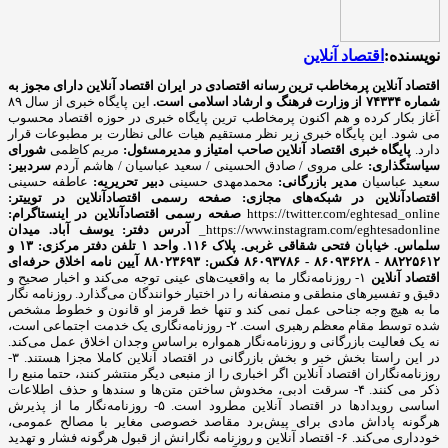
نویسنده:
اقتصاد آنلاین
اقتصاد آنلاین پرمخاطب ترین رسانه اقتصادی در ایران
اقتصاد آنلاین دارای مجوز به
شماره ۷۴۳۳۴ از وزارت فرهنگ و ارشاد اسلامی است.
این پایگاه خبری از سال ۸۹
آغاز بکار کرده و هم اکنون پرمخاطب ترین پایگاه خبری در حوزه اقتصاد محسوب
می شود. این پایگاه خبری زیر نظر مستقیم هیات عالی نظارت بر مطبوعات قرار
دارد.
پایگاه خبری اقتصاد آنلاین
صاحب امتیاز و مدیرمسئول:
مریم کاظمی
شورای
سیاستگذاری:
علی مروی / صادق الحسینی / سعید عباسیان / هاشم آردم
سردبیر:
سعید عباسیان
مدیر بازرگانی:
محمدمهدی حسینی
دبیر تحریریه:
عاطفه حسینی
اقتصادآنلاین در شبکه‌های مجازی:
صفحه رسمی اقتصادآنلاین در توییتر:
https://twitter.com/eghtesad_online
صفحه رسمی اقتصادآنلاین در اینستاگرام:
https://www.instagram.com/eghtesadonline_
آدرس دفتر: یوسف آباد. میدان
سلماس. خیابان فتحی شقاقی غربی. پلاک ۱۱۶. واحد ۱
تلفن دفتر مرکزی: ۱۳ و
۸۸۲۲۵۶۱۲ - ۸۶۰۹۳۶۲۸ - ۸۶۰۹۳۷۸۶ فکس: ۸۸۰۲۳۶۹۳
آیین نامه اخلاق حرفه‌ای
اقتصاد آنلاین
۱- روزنامه‌نگار ما به واقعیت‌های عینی توجه می‌کند و اخبار صحیح و
دقیق و تفسیرهای منطقی و منصفانه را در اختیار خوانندگان می‌گذارد. روزنامه نگار
ما به هیچ وجه جناحی عمل نمی کند و تنها خط قرمز او قانون و خطوط مشخص
شده توسط مقام معظم رهبری است. ۲- روزنامه‌نگاری یک خدمت اجتماعی است،
نه یک فعالیت بازرگانی و روزنامه‌نگار همواره براساس وجدان اخلاق عمل می‌کند.
در این راستا بخش خبر و بخش بازرگانی در اقتصاد آنلاین کاملا مجزا هستند. ۳-
روزنامه‌نگاران اقتصاد آنلاین اگر اخباری را از منبعی دیگر منتشر کنند، حتما منبع را
ذکر می کنند. ۴- سرقت ادبی، مخدوش ساختن متن‌ها و سندها و حذف اطلاعات
اساسی رویدادها در اقتصاد آنلاین مطرود است. ۵- روزنامه‌نگار ما از پذیرش
هرگونه پاداش مادی برای پیش‌برد مقاصد خصوصی مغایر با مصالح عمومی،
خودداری می‌کند. ۶- اقتصاد آنلاین و روزنامه نگارانش از قبول هرگونه فشار و تهدید