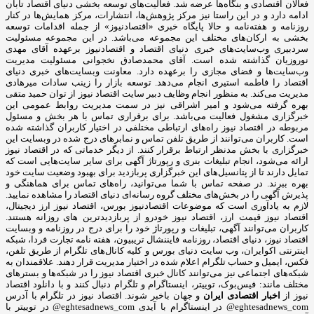
فعالان اقتصادی و بنگاه‌ها عرضه شد. فعالیت‌های توسعه بخشی دنیای اقتصاد تابان
ادامه دارد و در این راستا نیز مرکز پژوهش‌ها، انتشارات، مرکز همایش‌ها در کنار
روزنامه و هفته‌نامه و حالا پایگاه خبری «اقتصادنیوز» از جمله اقدامات توسعه
بخشی به ارکان‌های مختلف این مجموعه می‌باشد. در این مجموعه مسئولیت
سردبیری وب‌سایت‌های خبری دنیای اقتصاد و اقتصادنیوز برعهده آقای مهدی
نوروزیان گذاشته شده است. آقای محمدصادق نخجوانی مسئولیت مدیریت
وب‌سایت‌ها و فضای مجازی را برعهده دارد. معاونت وبسایت‌های خبری دنیای
اقتصاد را فاطمه استیری انجام می‌دهد. توسعه بازار را زینب سادات میرهادی
مدیریت می‌کند. به منظور انجام وظایف دبیر سایت اقتصاد نیوز از توان حمید متقی
بهره گرفته می‌شود و امیر اشراقی نیز در سمت مدیریت روابط عمومی این
خبرگزاری مشغول فعالیت می‌باشد. برای برقراری تماس با هر بخش و مسئول
مربوطه در اقتصاد نیوز راه‌های ارتباطی مختلفی در اختیار کاربران گذاشته شده
است. کاربران می‌توانند از طریق تلفن تماس و نمابرهای درج شده در وبسایت این
خبرگزاری با بخش مدنظر ارتباط برقرار کنند. از دیگر خدماتی که در اقتصاد نیوز
ارائه می‌شود، انجام تبلیغات بنری و رپورتاژ آگهی برای سایر سایت‌هایی است که
تمایل دارند تا از پتانسیل‌های این خبرگزاری پربازدید برای بهبود وضعیت سایت خود
بهره ببرند. در صفحه تماس با شما می‌توانید، راه‌های تماس برای هماهنگی و
پذیرش آگهی را در بخش‌های مختلف گروه رسانه‌ای دنیای اقتصاد را مشاهده نمایید.
لازم به یادآوری است که موضوعات اقتصادنیوز بورس، اقتصاد نیوز ارز دیجیتال،
اقتصاد نیوز قیمت ارز، اقتصاد نیوز خودرو از پربازدیدترین های روزانه هستند.
کاربران می‌توانند آگهی، تبلیغات و رپورتاژ خود را برای درج در روزنامه و وبسایت
اقتصاد نیوز، دنیای اقتصاد، روزنامه فایننشال تریبیون، هفته نامه تجارت فردا، شبکه
اینترنتی اکوایران، وب سایت دنیای بورس و کلیه کانال‌های تلگرام از طریق تلفن،
فکس، ایمیل و حساب تلگرام اعلام شده در اختیار مدیریت قرار دهند. علاقمندان به
شبکه‎‌های اجتماعی نیز می‌توانند کانال خبری اقتصاد نیوز را در شبکه‌ها و بسترهای
مختلف مانند: فیس‌بوک، توییتر، اینستاگرام و تلگرام دنبال کنند و با دانلود اقتصاد
نیوز از
اخبار اقتصادی ایران
و جهان باخبر شوند. اقتصاد نیوز در تلگرام با آدرس
eghtesadnews_com@ در اینستاگرام با آیدی eghtesadnews_com@ در توییتر با