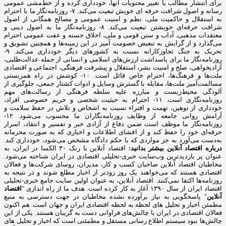
برای انتشار مطالب یا تغییر محتویات آنها، خودداری کرده و از خط‌مشی عمومی
رسانه و اصول شرافت حرفه ای خویش تبعیت می‌کند. ۷- روزنامه‌نگار ما با احترام
به استقلال و حاکمیت ملی، نظم و امنیت عمومی و مصالح همگانی از اصول
شرافت حرفه‌ای خویشتن تبعیت می‌کند. ۸- روزنامه‌نگار ما به اصول دینی و
معتقدات مذهبی، آداب و سنن قومی و ملی، اخلاق حسنه و عفت عمومی احترام
می‌گذارد و از گرایش به تبعیض خصومت آمیز در این زمینه‌ها و همچنین تشویق و
تحریک به جنگ تجاوزکارانه نسبت به کشورهای دیگر خودداری می‌کند. ۹-
روزنامه‌نگار ما برای پاسداشت ارزش‌های اسلامی و انسانی از جمله عدالت‌طلبی،
آزادیخواهی، صلح و امنیت بشر، استقلال و پیشرفت فرهنگی، اجتماعی و اقتصادی
ملت‌ها و فرهنگ‌ها، احترام خاص قائل است. ۱۰- کوشش در راه همزیستی
مسالمت‌آمیز ملت‌ها، مقابله با گسترش وسایل و ادوات کشتار جمعی، جلوگیری از
آلودگی محیط‌زیست و مبارزه علیه سلطه فرهنگی از رسالت‌های مهم
روزنامه‌نگاری است. ۱۱- احترام به حیثیت شخصی و حریم خصوصی افراد،
خودداری از توهین، تهمت و افتراء نسبت به اشخاص و تلاش در حفظ سلامت و
آرامش روانی جامعه از وظایف روزنامه‌نگاران ما محسوب می‌شود. ۱۲-
روزنامه‌نگار ما موظف است ضمن دفاع از آزادی خبر و تفسیر و انتقاد، اسرار
حرفه‌ای خود را حفظ کند و از افشای اطلاعات و اخباری که به صورت محرمانه
به‌دست می‌آورد به جز مواردی که با حکم دادگاه مشخص می‌شود، خودداری کند.
درباره اقتصاد آنلاین بیشتر بدانید:
اقتصاد آنلاین با رنک ۳۰ الکسا در ایران، به
عنوان پر بازدیدترین وب‌سایت خبری-تحلیلی اقتصادی در ایران شناخته می‌شود.
مخاطبان اقتصاد آنلاین صاحبان کسب و کار، مدیران، روسای شرکت‌ها و فعالان
اقتصادی هستند که می‌خواهند یک روز زودتر از اخبار مطلع شوند و در نتیجه به
روزنامه‌ها اکتفا نمی‌کنند. اقتصاد آنلاین، به عنوان اولین سایت جامع خبری-تحلیلی
اقتصاد ایران از سال ۱۳۹۰ آغاز به کار کرده است. هدف ما از راه اندازی "
اقتصاد
آنلاین
" پاسخگویی به نیاز برآورده نشده مخاطبان در جهت دسترسی به منبع
مطمئن اخبار و تحلیل های لحظه به لحظه اقتصادی ایران و جهان است. هم اکنون
فعالان اقتصادی در ایران با چالش‌های فراوانی دست به گریبان هستند. یکی از این
چالش‌ها نبود سیستم اطلاع رسانی مستقل و مطمئنی است که اخبار و تحلیل های