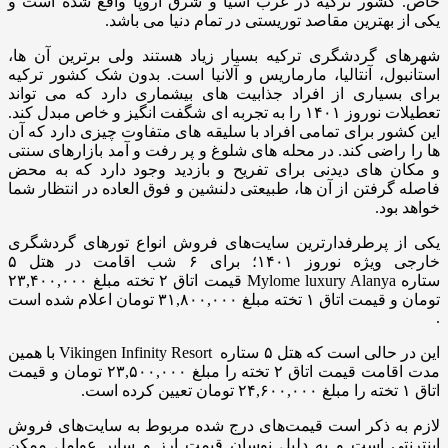
خاص. کشور ترکیه در غرب آسیا و شرق اروپا واقع شده است و
یکی از بهترین مقاصد توریستی در تمام دنیا می باشد.
شهرهای گردشگری ترکیه بسیار زیاد هستند ولی برترین آن ها،
استانبول، آنتالیا، مارماریس و آلانیا است. بدون شک کشور ترکیه
برای بسیاری از افراد جذابیت های بیشماری دارد که می تواند
تعطیلات نوروز ۱۴۰۱ را به تجربه ای شگفت انگیز و خاص مبدل کند.
این کشور برای تمامی افراد با سلیقه های متفاوت چیزی دارد که آن
ها را راضی کند. در محله های شلوغ و پر رفت و آمد بازارهای سنتی
و مکان های دیدنی برای تفریح و بازدید وجود دارد که به محض
فاصله گرفتن از آن ها، طبیعتی دلنشین و فوق العاده در انتظار شما
خواهد بود.
یکی از پرطرفدارترین سایت‌های فروش انواع تورهای گردشگری
خارجی ویژه نوروز ۱۴۰۱؛ برای ۶ شب اقامت در هتل ۵
ستاره Mylome luxury Alanya قیمت اتاق ۲ تخته مبلغ ۲۳,۴۰۰,۰۰۰
تومان و قیمت اتاق ۱ تخته مبلغ ۳۱,۸۰۰,۰۰۰ تومان اعلام شده است
.
این در حالی است که هتل ۵ ستاره Vikingen Infinity Resort با همین
مدت اقامت قیمت اتاق ۲ تخته را مبلغ ۲۳,۵۰۰,۰۰۰ تومان و قیمت
اتاق ۱ تخته را مبلغ ۲۴,۶۰۰,۰۰۰ تومان تعیین کرده است.
لازم به ذکر است قیمت‌های درج شده مربوط به سایت‌های فروش
اینترنتی است و به دلیل نوسان قیمت‌ ارز و سایر عوامل ممکن