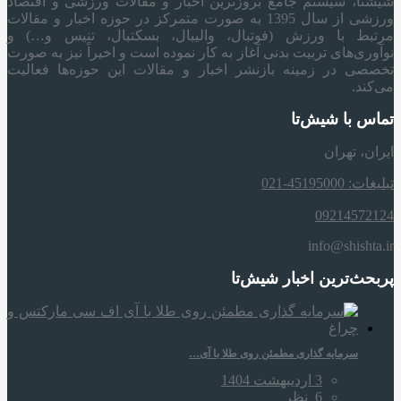
شیشتا، سیستم جامع بروزترین اخبار و مقالات ورزشی و اقتصاد
ورزشی از سال 1395 به صورت متمرکز در حوزه اخبار و مقالات
مرتبط با ورزش (فوتبال، والیبال، بسکتبال، تنیس و…) و
نوآوری‌های تربیت بدنی آغاز به کار نموده است و اخیراً نیز به صورت
تخصصی در زمینه بازنشر اخبار و مقالات این حوزه‌ها فعالیت
می‌کند.
تماس با شیش‌تا
ایران، تهران
تبلیغات: 45195000-021
09214572124
info@shishta.ir
پربحث‌ترین اخبار شیش‌تا
سرمایه‌ گذاری مطمئن روی طلا با آی…
3 اردیبهشت 1404
6
نظر