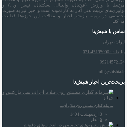
مرتبط با ورزش (فوتبال، والیبال، بسکتبال، تنیس و…) و
نوآوری‌های تربیت بدنی آغاز به کار نموده است و اخیراً نیز به صورت
تخصصی در زمینه بازنشر اخبار و مقالات این حوزه‌ها فعالیت
می‌کند.
تماس با شیش‌تا
ایران، تهران
تبلیغات: 45195000-021
09214572124
info@shishta.ir
پربحث‌ترین اخبار شیش‌تا
سرمایه‌ گذاری مطمئن روی طلا با آی…
3 اردیبهشت 1404
6
نظر