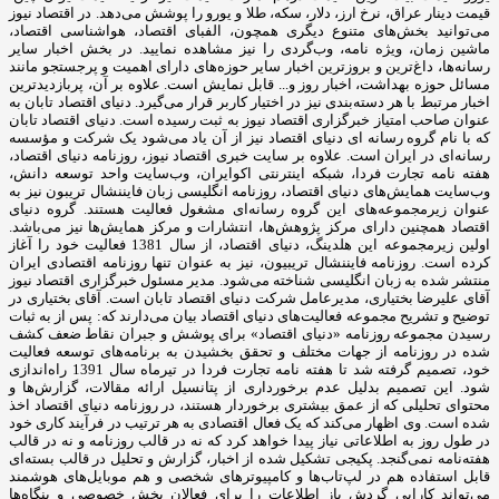
قیمت دینار عراق، نرخ ارز، دلار، سکه، طلا و یورو را پوشش می‌دهد. در اقتصاد نیوز
می‌توانید بخش‌های متنوع دیگری همچون، الفبای اقتصاد، هواشناسی اقتصاد،
ماشین زمان، ویژه نامه، وب‌گردی را نیز مشاهده نمایید. در بخش اخبار سایر
رسانه‌ها، داغ‌ترین و بروزترین اخبار سایر حوزه‌های دارای اهمیت و پرجستجو مانند
مسائل حوزه بهداشت، اخبار روز و... قابل نمایش است. علاوه بر آن، پربازدیدترین
اخبار مرتبط با هر دسته‌بندی نیز در اختیار کاربر قرار می‌گیرد. دنیای اقتصاد تابان به
عنوان صاحب امتیاز خبرگزاری اقتصاد نیوز به ثبت رسیده است. دنیای اقتصاد تابان
که با نام گروه رسانه ای دنیای اقتصاد نیز از آن یاد می‌شود یک شرکت و مؤسسه
رسانه‌ای در ایران است. علاوه بر سایت خبری اقتصاد نیوز، روزنامه دنیای اقتصاد،
هفته ‌نامه تجارت فردا، شبکه اینترنتی اکوایران، وب‌سایت واحد توسعه دانش،
وب‌سایت همایش‌های دنیای اقتصاد، روزنامه انگلیسی ‌زبان فایننشال تریبون نیز به
عنوان زیرمجموعه‌های این گروه رسانه‌ای مشغول فعالیت هستند. گروه دنیای
اقتصاد همچنین دارای مرکز پژوهش‌ها، انتشارات و مرکز همایش‌ها نیز می‌باشد.
اولین زیرمجموعه این هلدینگ، دنیای اقتصاد، از سال 1381 فعالیت خود را آغاز
کرده است. روزنامه فایننشال تریبیون، نیز به عنوان تنها روزنامه اقتصادی ایران
منتشر شده به زبان انگلیسی شناخته می‌شود. مدیر مسئول خبرگزاری اقتصاد نیوز
آقای علیرضا بختیاری، مدیرعامل شرکت دنیای اقتصاد تابان است. آقای بختیاری در
توضیح و تشریح مجموعه فعالیت‌های دنیای اقتصاد بیان می‌دارند که: پس از به ثبات
رسیدن مجموعه روزنامه «دنیای اقتصاد» برای پوشش و جبران نقاط ضعف کشف
شده در روزنامه از جهات مختلف و تحقق بخشیدن به برنامه‌های توسعه فعالیت
خود، تصمیم گرفته شد تا هفته نامه تجارت فردا در تیرماه سال 1391 راه‌اندازی
شود. این تصمیم بدلیل عدم برخورداری از پتانسیل ارائه مقالات، گزارش‌ها و
محتوای تحلیلی که از عمق بیشتری برخوردار هستند، در روزنامه دنیای اقتصاد اخذ
شده است. وی اظهار می‌کند که یک فعال اقتصادی به هر ترتیب در فرآیند کاری خود
در طول روز به اطلاعاتی نیاز پیدا خواهد کرد که نه در قالب روزنامه و نه در قالب
هفته‌نامه نمی‌گنجد. پکیجی تشکیل شده از اخبار، گزارش و تحلیل در قالب بسته‌ای
قابل استفاده هم در لپ‌تاب‌ها و کامپیوترهای شخصی و هم موبایل‌های هوشمند
می‌تواند کارایی گردش باز اطلاعات را برای فعالان بخش خصوصی و بنگاه‌ها