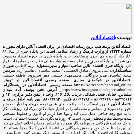
نویسنده:
اقتصاد آنلاین
اقتصاد آنلاین پرمخاطب ترین رسانه اقتصادی در ایران
اقتصاد آنلاین دارای مجوز به
شماره ۷۴۳۳۴ از وزارت فرهنگ و ارشاد اسلامی است.
این پایگاه خبری از سال ۸۹
آغاز بکار کرده و هم اکنون پرمخاطب ترین پایگاه خبری در حوزه اقتصاد محسوب
می شود. این پایگاه خبری زیر نظر مستقیم هیات عالی نظارت بر مطبوعات قرار
دارد.
پایگاه خبری اقتصاد آنلاین
صاحب امتیاز و مدیرمسئول:
مریم کاظمی
شورای
سیاستگذاری:
علی مروی / صادق الحسینی / سعید عباسیان / هاشم آردم
سردبیر:
سعید عباسیان
مدیر بازرگانی:
محمدمهدی حسینی
دبیر تحریریه:
عاطفه حسینی
اقتصادآنلاین در شبکه‌های مجازی:
صفحه رسمی اقتصادآنلاین در توییتر:
https://twitter.com/eghtesad_online
صفحه رسمی اقتصادآنلاین در اینستاگرام:
https://www.instagram.com/eghtesadonline_
آدرس دفتر: یوسف آباد. میدان
سلماس. خیابان فتحی شقاقی غربی. پلاک ۱۱۶. واحد ۱
تلفن دفتر مرکزی: ۱۳ و
۸۸۲۲۵۶۱۲ - ۸۶۰۹۳۶۲۸ - ۸۶۰۹۳۷۸۶ فکس: ۸۸۰۲۳۶۹۳
آیین نامه اخلاق حرفه‌ای
اقتصاد آنلاین
۱- روزنامه‌نگار ما به واقعیت‌های عینی توجه می‌کند و اخبار صحیح و
دقیق و تفسیرهای منطقی و منصفانه را در اختیار خوانندگان می‌گذارد. روزنامه نگار
ما به هیچ وجه جناحی عمل نمی کند و تنها خط قرمز او قانون و خطوط مشخص
شده توسط مقام معظم رهبری است. ۲- روزنامه‌نگاری یک خدمت اجتماعی است،
نه یک فعالیت بازرگانی و روزنامه‌نگار همواره براساس وجدان اخلاق عمل می‌کند.
در این راستا بخش خبر و بخش بازرگانی در اقتصاد آنلاین کاملا مجزا هستند. ۳-
روزنامه‌نگاران اقتصاد آنلاین اگر اخباری را از منبعی دیگر منتشر کنند، حتما منبع را