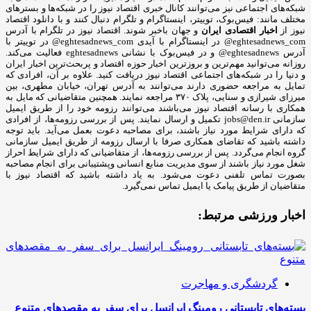
شبکه‎‌های اجتماعی نیز می‌توانند کانال خبری اقتصاد نیوز را در شبکه‌ها و بسترهای
مختلف مانند: فیس‌بوک، توییتر، اینستاگرام و تلگرام دنبال کنند و با دانلود اقتصاد
نیوز از
اخبار اقتصادی ایران
و جهان باخبر شوند. اقتصاد نیوز در تلگرام با آدرس
eghtesadnews_com@ در اینستاگرام با آیدی eghtesadnews_com@ در توییتر با
آدرس eghtesadnews@ و در فیس‌بوک با نشانی eghtesadnews فعالیت می‌کند.
روزانه می‌توانید مهم‌ترین و بروزترین اخبار حوزه اقتصاد و پربحث‌ترین اخبار ایران
و دنیا را در شبکه‌های اجتماعی اقتصاد نیوز دریافت کنید. علاوه بر آن، افرادی که
تمایل به مراجعه حضوری دارند می‌توانند به آدرس تهران، خیابان مطهری، بین
میرزای شیرازی و سنایی، پلاک ۳۷۰ مراجعه نمایند. همچنین متقاضیانی که مایل به
همکاری با رسانه‌ اقتصاد نیوز می‌باشند می‌توانند رزومه خود را از طریق ایمیل
سازمانی jobs@den.ir تکمیل و ارسال نمایند. پس از بررسی رزومه‌ها، از افرادی
که دارای شرایط مورد نیاز باشند، برای مصاحبه دعوت بعمل می‌آید. باید توجه
داشته باشید که تقاضای همکاری صرفا با ارسال رزومه از طریق ایمیل سازمانی
گروه انجام می‌گردد. پس از بررسی رزومه‌ها، از متقاضیانی که دارای شرایط احراز
شغل مورد نیاز باشند از سوی مدیریت منابع انسانی وپشتیبانی برای انجام مصاحبه
بصورت تماس تلفنی دعوت می‌شود. به یاد داشته باشید که اقتصاد نیوز با
متقاضیان از طریق پیامک یا ایمیل تماس نمی‌گیرد.
اخبار ورزشی مرتبط:
گردشگری و مهاجرت
بسته‌های تابستانی رومینگ ایرانسل برای سفر به مقصدهای متنوع