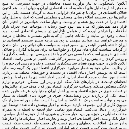
آنلاین
" پاسخگویی به نیاز برآورده نشده مخاطبان در جهت دسترسی به منبع
مطمئن اخبار و تحلیل های لحظه به لحظه اقتصادی ایران و جهان است. هم اکنون
فعالان اقتصادی در ایران با چالش‌های فراوانی دست به گریبان هستند. یکی از این
چالش‌ها نبود سیستم اطلاع رسانی مستقل و مطمئنی است که اخبار و تحلیل های
اقتصادی را در هفت روز هفته و در بیست و چهار ساعت شبانه‌روز در اختیار آنان
قرار دهد. همانطور که می‌دانیم، نبود چنین رسانه‌ای موجبات عدم تحرک بازار
اطلاعات را فراهم آورده که از عوامل ناکارایی در سیستم اقتصادی است. امید
است با وجود این سایت و امکانات جانبی آن که به طور مستمر به مخاطبان عرضه
و معرفی خواهند شد، بتوانیم سهمی در پویایی هرچه بیشتر سیستم اقتصادی در
ایران داشته باشیم. البته در این مسیر توجه به سیاست های دولتی و در امان ماندن
از گرداب سیاست گذاری‌های متزلزل و خلق‌الساعه برای سرمایه گذاران و فعالان
اقتصادی ضروری است که ما سعی می کنیم با نقد و بررسی این سیاست گذاری‌ها
و روشن کردن راه پیش رو در این مسیر در کنار شما باشیم. در همین راستا، اقتصاد
آنلاین تلاش در جهت بهبود فضای سیاستگذاری عمومی و نقد و بررسی این حوزه را
از وظایف اصلی خود به شمار می‌آورد. خبرگزاری اقتصاد نیوز یک گروه رسانه‌ای
است که به پوشش اخبار دنیای اقتصاد در دسته‌ها و حوزه‌های مختلف می‌پردازد.
اقتصاد نیوز، سایت مرجع اقتصاد ایران، آخرین اخبار اقتصادی را همراه با پوشش
لحظه‌ای قیمت‌ها در بازارهای طلا، سکه، ارز و رمز ارز، مسکن، خودرو و لوازم
خانگی منعکس می‌کند. وبسایت خبرگزاری اقتصاد نیوز که با هدف جبران چالش‌ها و
نواقصات خبری در حوزه اقتصاد و سایر اخبار ایران و دنیا وارد عرضه ظهور شده
است، یکی از پربازدید ترین وبسایت‌های خبری در حوزه دنیای اقتصاد به شمار
می‌رود و توانسته است رنک 18 الکسا در ایران را کسب نماید. روزانه بیش از یک
میلیون کاربر از این مجموعه بازدید می‌کنند و اخبار پوشش داده شده توسط این
خبرگزاری را دنبال می‌کنند. اقتصاد نیوز تمامی اخبار لحظه به لحظه‌ای به همراه
مقالات تحلیلی در حوزه بورس، اخبار مسکن و شهری، اخبار خودرو، اخبار سیاسی،
اخبار بانک و بیمه، اخبار اقتصادی، اخبار تولید و تجارت، اخبار استارتاپ‌ها و اخبار طلا
و ارز شامل: اطلاعات لحظهای و بروز قیمت دلار، قیمت طلا، قیمت سکه، قیمت
یورو، قیمت بیت کوین، قیمت درهم امارات، قیمت لیر ترکیه، قیمت یوان چین،