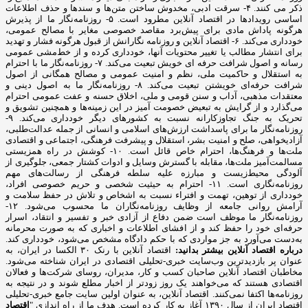
ذکر می کنند. ۴- سرقت ادبی، مخدوش ساختن متن‌ها و سندها و حذف اطلاعات
اساسی رویدادها در اقتصاد آنلاین مطرود است. ۵- روزنامه‌نگار ما از پذیرش
هرگونه پاداش مادی برای پیش‌برد مقاصد خصوصی مغایر با مصالح عمومی،
خودداری می‌کند. ۶- اقتصاد آنلاین و روزنامه نگارانش از قبول هرگونه فشار و تهدید
برای انتشار مطالب یا تغییر محتویات آنها، خودداری کرده و از خط‌مشی عمومی
رسانه و اصول شرافت حرفه ای خویش تبعیت می‌کند. ۷- روزنامه‌نگار ما با احترام
به استقلال و حاکمیت ملی، نظم و امنیت عمومی و مصالح همگانی از اصول
شرافت حرفه‌ای خویشتن تبعیت می‌کند. ۸- روزنامه‌نگار ما به اصول دینی و
معتقدات مذهبی، آداب و سنن قومی و ملی، اخلاق حسنه و عفت عمومی احترام
می‌گذارد و از گرایش به تبعیض خصومت آمیز در این زمینه‌ها و همچنین تشویق و
تحریک به جنگ تجاوزکارانه نسبت به کشورهای دیگر خودداری می‌کند. ۹-
روزنامه‌نگار ما برای پاسداشت ارزش‌های اسلامی و انسانی از جمله عدالت‌طلبی،
آزادیخواهی، صلح و امنیت بشر، استقلال و پیشرفت فرهنگی، اجتماعی و اقتصادی
ملت‌ها و فرهنگ‌ها، احترام خاص قائل است. ۱۰- کوشش در راه همزیستی
مسالمت‌آمیز ملت‌ها، مقابله با گسترش وسایل و ادوات کشتار جمعی، جلوگیری از
آلودگی محیط‌زیست و مبارزه علیه سلطه فرهنگی از رسالت‌های مهم
روزنامه‌نگاری است. ۱۱- احترام به حیثیت شخصی و حریم خصوصی افراد،
خودداری از توهین، تهمت و افتراء نسبت به اشخاص و تلاش در حفظ سلامت و
آرامش روانی جامعه از وظایف روزنامه‌نگاران ما محسوب می‌شود. ۱۲-
روزنامه‌نگار ما موظف است ضمن دفاع از آزادی خبر و تفسیر و انتقاد، اسرار
حرفه‌ای خود را حفظ کند و از افشای اطلاعات و اخباری که به صورت محرمانه
به‌دست می‌آورد به جز مواردی که با حکم دادگاه مشخص می‌شود، خودداری کند.
درباره اقتصاد آنلاین بیشتر بدانید:
اقتصاد آنلاین با رنک ۳۰ الکسا در ایران، به
عنوان پر بازدیدترین وب‌سایت خبری-تحلیلی اقتصادی در ایران شناخته می‌شود.
مخاطبان اقتصاد آنلاین صاحبان کسب و کار، مدیران، روسای شرکت‌ها و فعالان
اقتصادی هستند که می‌خواهند یک روز زودتر از اخبار مطلع شوند و در نتیجه به
روزنامه‌ها اکتفا نمی‌کنند. اقتصاد آنلاین، به عنوان اولین سایت جامع خبری-تحلیلی
اقتصاد ایران از سال ۱۳۹۰ آغاز به کار کرده است. هدف ما از راه اندازی "
اقتصاد