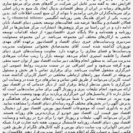
افزایش دهد. به گفته مدیر عامل این شرکت، در گام‌های بعدی برای مرتفع سازی
چالش‌های رسانه در ایران از منظر اقتصادی بدنبال ایجاد یک منبع به زبان اصلی
برای سرمایه‌گذاران خارجی برآمدیم تا بتواند از آن منبع کسب اطلاعات کند. بدین
ترتیب، یکی از اجزای هلدینگ یعنی روزنامه انگلیسی «financial tribion» را به
فعالان اقتصادی و بنگاه‌ها عرضه شد. فعالیت‌های توسعه بخشی دنیای اقتصاد تابان
ادامه دارد و در این راستا نیز مرکز پژوهش‌ها، انتشارات، مرکز همایش‌ها در کنار
روزنامه و هفته‌نامه و حالا پایگاه خبری «اقتصادنیوز» از جمله اقدامات توسعه
بخشی به ارکان‌های مختلف این مجموعه می‌باشد. در این مجموعه مسئولیت
سردبیری وب‌سایت‌های خبری دنیای اقتصاد و اقتصادنیوز برعهده آقای مهدی
نوروزیان گذاشته شده است. آقای محمدصادق نخجوانی مسئولیت مدیریت
وب‌سایت‌ها و فضای مجازی را برعهده دارد. معاونت وبسایت‌های خبری دنیای
اقتصاد را فاطمه استیری انجام می‌دهد. توسعه بازار را زینب سادات میرهادی
مدیریت می‌کند. به منظور انجام وظایف دبیر سایت اقتصاد نیوز از توان حمید متقی
بهره گرفته می‌شود و امیر اشراقی نیز در سمت مدیریت روابط عمومی این
خبرگزاری مشغول فعالیت می‌باشد. برای برقراری تماس با هر بخش و مسئول
مربوطه در اقتصاد نیوز راه‌های ارتباطی مختلفی در اختیار کاربران گذاشته شده
است. کاربران می‌توانند از طریق تلفن تماس و نمابرهای درج شده در وبسایت این
خبرگزاری با بخش مدنظر ارتباط برقرار کنند. از دیگر خدماتی که در اقتصاد نیوز
ارائه می‌شود، انجام تبلیغات بنری و رپورتاژ آگهی برای سایر سایت‌هایی است که
تمایل دارند تا از پتانسیل‌های این خبرگزاری پربازدید برای بهبود وضعیت سایت خود
بهره ببرند. در صفحه تماس با شما می‌توانید، راه‌های تماس برای هماهنگی و
پذیرش آگهی را در بخش‌های مختلف گروه رسانه‌ای دنیای اقتصاد را مشاهده نمایید.
لازم به یادآوری است که موضوعات اقتصادنیوز بورس، اقتصاد نیوز ارز دیجیتال،
اقتصاد نیوز قیمت ارز، اقتصاد نیوز خودرو از پربازدیدترین های روزانه هستند.
کاربران می‌توانند آگهی، تبلیغات و رپورتاژ خود را برای درج در روزنامه و وبسایت
اقتصاد نیوز، دنیای اقتصاد، روزنامه فایننشال تریبیون، هفته نامه تجارت فردا، شبکه
اینترنتی اکوایران، وب سایت دنیای بورس و کلیه کانال‌های تلگرام از طریق تلفن،
فکس، ایمیل و حساب تلگرام اعلام شده در اختیار مدیریت قرار دهند. علاقمندان به