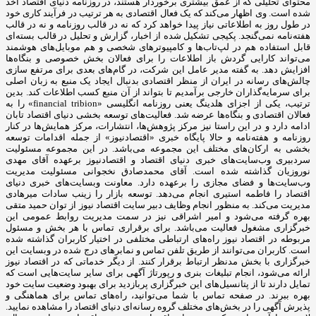
محتوای تحلیلی که از عمق بیشتری برخوردار هستند، در روزنامه دنیای اقتصاد اخذ
شده است. وی اظهار می‌کند که یک فعال اقتصادی به هر ترتیب در فرآیند کاری خود
در طول روز به اطلاعاتی نیاز پیدا خواهد کرد که نه در قالب روزنامه و نه در قالب
هفته‌نامه نمی‌گنجد. پکیجی تشکیل شده از اخبار، گزارش و تحلیل در قالب بسته‌ای
قابل استفاده هم در لپ‌تاب‌ها و کامپیوترهای شخصی و هم موبایل‌های هوشمند
می‌تواند کارایی گردش باز اطلاعات را برای فعالان بخش خصوصی و بنگاه‌ها
افزایش دهد. به گفته مدیر عامل این شرکت، در گام‌های بعدی برای مرتفع سازی
چالش‌های رسانه در ایران از منظر اقتصادی بدنبال ایجاد یک منبع به زبان اصلی
برای سرمایه‌گذاران خارجی برآمدیم تا بتواند از آن منبع کسب اطلاعات کند. بدین
ترتیب، یکی از اجزای هلدینگ یعنی روزنامه انگلیسی «financial tribion» را به
فعالان اقتصادی و بنگاه‌ها عرضه شد. فعالیت‌های توسعه بخشی دنیای اقتصاد تابان
ادامه دارد و در این راستا نیز مرکز پژوهش‌ها، انتشارات، مرکز همایش‌ها در کنار
روزنامه و هفته‌نامه و حالا پایگاه خبری «اقتصادنیوز» از جمله اقدامات توسعه
بخشی به ارکان‌های مختلف این مجموعه می‌باشد. در این مجموعه مسئولیت
سردبیری وب‌سایت‌های خبری دنیای اقتصاد و اقتصادنیوز برعهده آقای مهدی
نوروزیان گذاشته شده است. آقای محمدصادق نخجوانی مسئولیت مدیریت
وب‌سایت‌ها و فضای مجازی را برعهده دارد. معاونت وبسایت‌های خبری دنیای
اقتصاد را فاطمه استیری انجام می‌دهد. توسعه بازار را زینب سادات میرهادی
مدیریت می‌کند. به منظور انجام وظایف دبیر سایت اقتصاد نیوز از توان حمید متقی
بهره گرفته می‌شود و امیر اشراقی نیز در سمت مدیریت روابط عمومی این
خبرگزاری مشغول فعالیت می‌باشد. برای برقراری تماس با هر بخش و مسئول
مربوطه در اقتصاد نیوز راه‌های ارتباطی مختلفی در اختیار کاربران گذاشته شده
است. کاربران می‌توانند از طریق تلفن تماس و نمابرهای درج شده در وبسایت این
خبرگزاری با بخش مدنظر ارتباط برقرار کنند. از دیگر خدماتی که در اقتصاد نیوز
ارائه می‌شود، انجام تبلیغات بنری و رپورتاژ آگهی برای سایر سایت‌هایی است که
تمایل دارند تا از پتانسیل‌های این خبرگزاری پربازدید برای بهبود وضعیت سایت خود
بهره ببرند. در صفحه تماس با شما می‌توانید، راه‌های تماس برای هماهنگی و
پذیرش آگهی را در بخش‌های مختلف گروه رسانه‌ای دنیای اقتصاد را مشاهده نمایید.