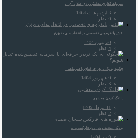
سرمایه‌ گذاری مطمئن روی طلا با آی…
3 اردیبهشت 1404
6
نظر
نقش پلتفرم‌های تخصصی در انتخاب‌های دقیق‌تر
20 بهمن 1404
4
نظر
چگونه به یک تریدر حرفه‌ای با سرمایه…
9 شهریور 1404
3
نظر
دلتنگ کردن معشوق
11 مرداد 1405
2
نظر
بروکر معتمد و دوره‌ ی فارکس با…
9 تیر 1404