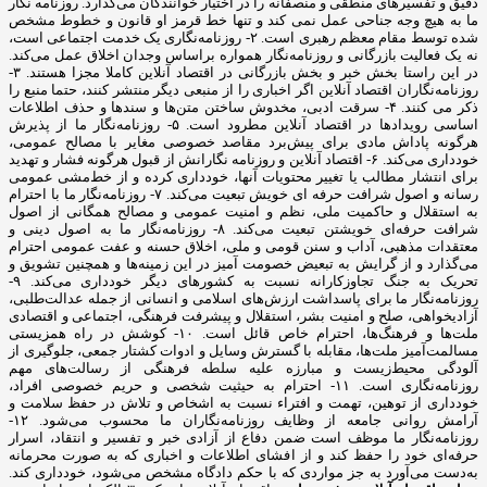
دقیق و تفسیرهای منطقی و منصفانه را در اختیار خوانندگان می‌گذارد. روزنامه نگار
ما به هیچ وجه جناحی عمل نمی کند و تنها خط قرمز او قانون و خطوط مشخص
شده توسط مقام معظم رهبری است. ۲- روزنامه‌نگاری یک خدمت اجتماعی است،
نه یک فعالیت بازرگانی و روزنامه‌نگار همواره براساس وجدان اخلاق عمل می‌کند.
در این راستا بخش خبر و بخش بازرگانی در اقتصاد آنلاین کاملا مجزا هستند. ۳-
روزنامه‌نگاران اقتصاد آنلاین اگر اخباری را از منبعی دیگر منتشر کنند، حتما منبع را
ذکر می کنند. ۴- سرقت ادبی، مخدوش ساختن متن‌ها و سندها و حذف اطلاعات
اساسی رویدادها در اقتصاد آنلاین مطرود است. ۵- روزنامه‌نگار ما از پذیرش
هرگونه پاداش مادی برای پیش‌برد مقاصد خصوصی مغایر با مصالح عمومی،
خودداری می‌کند. ۶- اقتصاد آنلاین و روزنامه نگارانش از قبول هرگونه فشار و تهدید
برای انتشار مطالب یا تغییر محتویات آنها، خودداری کرده و از خط‌مشی عمومی
رسانه و اصول شرافت حرفه ای خویش تبعیت می‌کند. ۷- روزنامه‌نگار ما با احترام
به استقلال و حاکمیت ملی، نظم و امنیت عمومی و مصالح همگانی از اصول
شرافت حرفه‌ای خویشتن تبعیت می‌کند. ۸- روزنامه‌نگار ما به اصول دینی و
معتقدات مذهبی، آداب و سنن قومی و ملی، اخلاق حسنه و عفت عمومی احترام
می‌گذارد و از گرایش به تبعیض خصومت آمیز در این زمینه‌ها و همچنین تشویق و
تحریک به جنگ تجاوزکارانه نسبت به کشورهای دیگر خودداری می‌کند. ۹-
روزنامه‌نگار ما برای پاسداشت ارزش‌های اسلامی و انسانی از جمله عدالت‌طلبی،
آزادیخواهی، صلح و امنیت بشر، استقلال و پیشرفت فرهنگی، اجتماعی و اقتصادی
ملت‌ها و فرهنگ‌ها، احترام خاص قائل است. ۱۰- کوشش در راه همزیستی
مسالمت‌آمیز ملت‌ها، مقابله با گسترش وسایل و ادوات کشتار جمعی، جلوگیری از
آلودگی محیط‌زیست و مبارزه علیه سلطه فرهنگی از رسالت‌های مهم
روزنامه‌نگاری است. ۱۱- احترام به حیثیت شخصی و حریم خصوصی افراد،
خودداری از توهین، تهمت و افتراء نسبت به اشخاص و تلاش در حفظ سلامت و
آرامش روانی جامعه از وظایف روزنامه‌نگاران ما محسوب می‌شود. ۱۲-
روزنامه‌نگار ما موظف است ضمن دفاع از آزادی خبر و تفسیر و انتقاد، اسرار
حرفه‌ای خود را حفظ کند و از افشای اطلاعات و اخباری که به صورت محرمانه
به‌دست می‌آورد به جز مواردی که با حکم دادگاه مشخص می‌شود، خودداری کند.