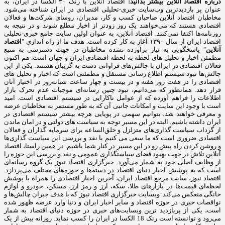
درباره اقتصاد آنلاین بیشتر بدانید:
اقتصاد آنلاین با رنک ۳۰ الکسا در ایران، به
عنوان پر بازدیدترین وب‌سایت خبری-تحلیلی اقتصادی در ایران شناخته می‌شود.
مخاطبان اقتصاد آنلاین صاحبان کسب و کار، مدیران، روسای شرکت‌ها و فعالان
اقتصادی هستند که می‌خواهند یک روز زودتر از اخبار مطلع شوند و در نتیجه به
روزنامه‌ها اکتفا نمی‌کنند. اقتصاد آنلاین، به عنوان اولین سایت جامع خبری-تحلیلی
اقتصاد ایران از سال ۱۳۹۰ آغاز به کار کرده است. هدف ما از راه اندازی "
اقتصاد
آنلاین
" پاسخگویی به نیاز برآورده نشده مخاطبان در جهت دسترسی به منبع
مطمئن اخبار و تحلیل های لحظه به لحظه اقتصادی ایران و جهان است. هم اکنون
فعالان اقتصادی در ایران با چالش‌های فراوانی دست به گریبان هستند. یکی از این
چالش‌ها نبود سیستم اطلاع رسانی مستقل و مطمئنی است که اخبار و تحلیل های
اقتصادی را در هفت روز هفته و در بیست و چهار ساعت شبانه‌روز در اختیار آنان
قرار دهد. همانطور که می‌دانیم، نبود چنین رسانه‌ای موجبات عدم تحرک بازار
اطلاعات را فراهم آورده که از عوامل ناکارایی در سیستم اقتصادی است. امید
است با وجود این سایت و امکانات جانبی آن که به طور مستمر به مخاطبان عرضه
و معرفی خواهند شد، بتوانیم سهمی در پویایی هرچه بیشتر سیستم اقتصادی در
ایران داشته باشیم. البته در این مسیر توجه به سیاست های دولتی و در امان ماندن
از گرداب سیاست گذاری‌های متزلزل و خلق‌الساعه برای سرمایه گذاران و فعالان
اقتصادی ضروری است که ما سعی می کنیم با نقد و بررسی این سیاست گذاری‌ها
و روشن کردن راه پیش رو در این مسیر در کنار شما باشیم. در همین راستا، اقتصاد
آنلاین تلاش در جهت بهبود فضای سیاستگذاری عمومی و نقد و بررسی این حوزه را
از وظایف اصلی خود به شمار می‌آورد. خبرگزاری اقتصاد نیوز یک گروه رسانه‌ای
است که به پوشش اخبار دنیای اقتصاد در دسته‌ها و حوزه‌های مختلف می‌پردازد.
اقتصاد نیوز، سایت مرجع اقتصاد ایران، آخرین اخبار اقتصادی را همراه با پوشش
لحظه‌ای قیمت‌ها در بازارهای طلا، سکه، ارز و رمز ارز، مسکن، خودرو و لوازم
خانگی منعکس می‌کند. وبسایت خبرگزاری اقتصاد نیوز که با هدف جبران چالش‌ها و
نواقصات خبری در حوزه اقتصاد و سایر اخبار ایران و دنیا وارد عرضه ظهور شده
است، یکی از پربازدید ترین وبسایت‌های خبری در حوزه دنیای اقتصاد به شمار
می‌رود و توانسته است رنک 18 الکسا در ایران را کسب نماید. روزانه بیش از یک