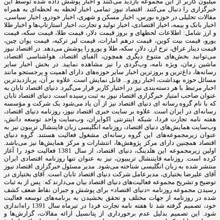
میلیون کاربر از این مجموعه بازدید می‌کنند و اخبار پوشش داده شده توسط این
خبرگزاری را دنبال می‌کنند. اقتصاد نیوز تمامی اخبار لحظه به لحظه‌ای به همراه
مقالات تحلیلی در حوزه بورس، اخبار مسکن و شهری، اخبار خودرو، اخبار سیاسی،
اخبار بانک و بیمه، اخبار اقتصادی، اخبار تولید و تجارت، اخبار استارتاپ‌ها و اخبار طلا
و ارز شامل: اطلاعات لحظهای و بروز قیمت دلار، قیمت طلا، قیمت سکه، قیمت
یورو، قیمت بیت کوین، قیمت درهم امارات، قیمت لیر ترکیه، قیمت یوان چین،
قیمت دینار عراق، نرخ ارز، دلار، سکه، طلا و یورو را پوشش می‌دهد. در اقتصاد نیوز
می‌توانید بخش‌های متنوع دیگری همچون، الفبای اقتصاد، هواشناسی اقتصاد،
ماشین زمان، ویژه نامه، وب‌گردی را نیز مشاهده نمایید. در بخش اخبار سایر
رسانه‌ها، داغ‌ترین و بروزترین اخبار سایر حوزه‌های دارای اهمیت و پرجستجو مانند
مسائل حوزه بهداشت، اخبار روز و... قابل نمایش است. علاوه بر آن، پربازدیدترین
اخبار مرتبط با هر دسته‌بندی نیز در اختیار کاربر قرار می‌گیرد. دنیای اقتصاد تابان به
عنوان صاحب امتیاز خبرگزاری اقتصاد نیوز به ثبت رسیده است. دنیای اقتصاد تابان
که با نام گروه رسانه ای دنیای اقتصاد نیز از آن یاد می‌شود یک شرکت و مؤسسه
رسانه‌ای در ایران است. علاوه بر سایت خبری اقتصاد نیوز، روزنامه دنیای اقتصاد،
هفته ‌نامه تجارت فردا، شبکه اینترنتی اکوایران، وب‌سایت واحد توسعه دانش،
وب‌سایت همایش‌های دنیای اقتصاد، روزنامه انگلیسی ‌زبان فایننشال تریبون نیز به
عنوان زیرمجموعه‌های این گروه رسانه‌ای مشغول فعالیت هستند. گروه دنیای
اقتصاد همچنین دارای مرکز پژوهش‌ها، انتشارات و مرکز همایش‌ها نیز می‌باشد.
اولین زیرمجموعه این هلدینگ، دنیای اقتصاد، از سال 1381 فعالیت خود را آغاز
کرده است. روزنامه فایننشال تریبیون، نیز به عنوان تنها روزنامه اقتصادی ایران
منتشر شده به زبان انگلیسی شناخته می‌شود. مدیر مسئول خبرگزاری اقتصاد نیوز
آقای علیرضا بختیاری، مدیرعامل شرکت دنیای اقتصاد تابان است. آقای بختیاری در
توضیح و تشریح مجموعه فعالیت‌های دنیای اقتصاد بیان می‌دارند که: پس از به ثبات
رسیدن مجموعه روزنامه «دنیای اقتصاد» برای پوشش و جبران نقاط ضعف کشف
شده در روزنامه از جهات مختلف و تحقق بخشیدن به برنامه‌های توسعه فعالیت
خود، تصمیم گرفته شد تا هفته نامه تجارت فردا در تیرماه سال 1391 راه‌اندازی
شود. این تصمیم بدلیل عدم برخورداری از پتانسیل ارائه مقالات، گزارش‌ها و