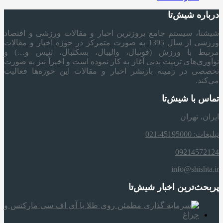
درباره شیش‌تا
شیشتا، سیستم جامع بروزترین اخبار و مقالات ورزشی و اقتصاد
ورزشی از سال 1395 به صورت متمرکز در حوزه اخبار و مقالات
مرتبط با ورزش (فوتبال، والیبال، بسکتبال، تنیس و…) و
نوآوری‌های تربیت بدنی آغاز به کار نموده است و اخیراً نیز به صورت
تخصصی در زمینه بازنشر اخبار و مقالات این حوزه‌ها فعالیت
می‌کند.
تماس با شیش‌تا
ایران، تهران
تبلیغات: 45195000-021
09214572124
info@shishta.ir
پربحث‌ترین اخبار شیش‌تا