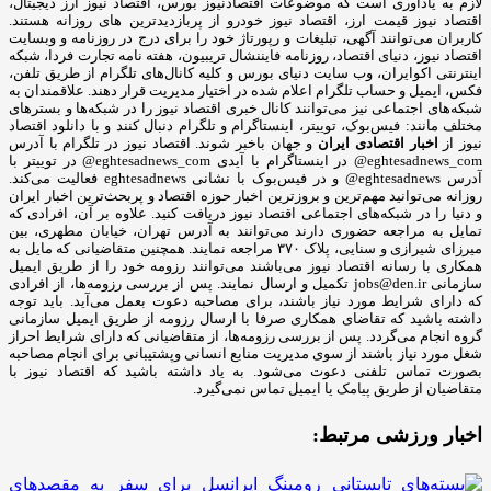
لازم به یادآوری است که موضوعات اقتصادنیوز بورس، اقتصاد نیوز ارز دیجیتال،
اقتصاد نیوز قیمت ارز، اقتصاد نیوز خودرو از پربازدیدترین های روزانه هستند.
کاربران می‌توانند آگهی، تبلیغات و رپورتاژ خود را برای درج در روزنامه و وبسایت
اقتصاد نیوز، دنیای اقتصاد، روزنامه فایننشال تریبیون، هفته نامه تجارت فردا، شبکه
اینترنتی اکوایران، وب سایت دنیای بورس و کلیه کانال‌های تلگرام از طریق تلفن،
فکس، ایمیل و حساب تلگرام اعلام شده در اختیار مدیریت قرار دهند. علاقمندان به
شبکه‎‌های اجتماعی نیز می‌توانند کانال خبری اقتصاد نیوز را در شبکه‌ها و بسترهای
مختلف مانند: فیس‌بوک، توییتر، اینستاگرام و تلگرام دنبال کنند و با دانلود اقتصاد
نیوز از
اخبار اقتصادی ایران
و جهان باخبر شوند. اقتصاد نیوز در تلگرام با آدرس
eghtesadnews_com@ در اینستاگرام با آیدی eghtesadnews_com@ در توییتر با
آدرس eghtesadnews@ و در فیس‌بوک با نشانی eghtesadnews فعالیت می‌کند.
روزانه می‌توانید مهم‌ترین و بروزترین اخبار حوزه اقتصاد و پربحث‌ترین اخبار ایران
و دنیا را در شبکه‌های اجتماعی اقتصاد نیوز دریافت کنید. علاوه بر آن، افرادی که
تمایل به مراجعه حضوری دارند می‌توانند به آدرس تهران، خیابان مطهری، بین
میرزای شیرازی و سنایی، پلاک ۳۷۰ مراجعه نمایند. همچنین متقاضیانی که مایل به
همکاری با رسانه‌ اقتصاد نیوز می‌باشند می‌توانند رزومه خود را از طریق ایمیل
سازمانی jobs@den.ir تکمیل و ارسال نمایند. پس از بررسی رزومه‌ها، از افرادی
که دارای شرایط مورد نیاز باشند، برای مصاحبه دعوت بعمل می‌آید. باید توجه
داشته باشید که تقاضای همکاری صرفا با ارسال رزومه از طریق ایمیل سازمانی
گروه انجام می‌گردد. پس از بررسی رزومه‌ها، از متقاضیانی که دارای شرایط احراز
شغل مورد نیاز باشند از سوی مدیریت منابع انسانی وپشتیبانی برای انجام مصاحبه
بصورت تماس تلفنی دعوت می‌شود. به یاد داشته باشید که اقتصاد نیوز با
متقاضیان از طریق پیامک یا ایمیل تماس نمی‌گیرد.
اخبار ورزشی مرتبط: