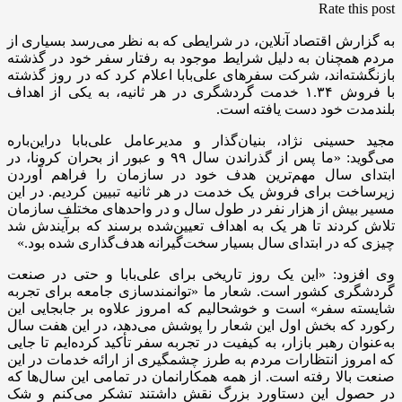
Rate this post
به گزارش اقتصاد آنلاین، در شرایطی که به نظر می‌رسد بسیاری از
مردم همچنان به دلیل شرایط موجود به رفتار سفر خود در گذشته
بازنگشته‌اند، شرکت سفرهای علی‌بابا اعلام کرد که در روز گذشته
با فروش ۱.۳۴ خدمت گردشگری در هر ثانیه، به یکی از اهداف
بلندمدت خود دست یافته است.
مجید حسینی نژاد، بنیان‌گذار و مدیرعامل علی‌بابا دراین‌باره
می‌گوید: «ما پس از گذراندن سال ۹۹ و عبور از بحران کرونا، در
ابتدای سال مهم‌ترین هدف خود در سازمان را فراهم آوردن
زیرساخت برای فروش یک خدمت در هر ثانیه تبیین کردیم. در این
مسیر بیش از هزار نفر در طول سال و در واحدهای مختلف سازمان
تلاش کردند تا هر یک به اهداف تعیین‌شده برسند که برآیندش شد
چیزی که در ابتدای سال بسیار سخت‌گیرانه هدف‌گذاری شده بود.»
وی افزود: «این یک روز تاریخی برای علی‌بابا و حتی در صنعت
گردشگری کشور است. شعار ما «توانمندسازی جامعه برای تجربه
شایسته سفر» است و خوشحالیم که امروز علاوه بر جابجایی این
رکورد که بخش اول این شعار را پوشش می‌دهد، در این هفت سال
به‌عنوان رهبر بازار، به کیفیت در تجربه سفر تأکید کرده‌ایم تا جایی
که امروز انتظارات مردم به طرز چشمگیری از ارائه خدمات در این
صنعت بالا رفته است. از همه همکارانمان در تمامی این سال‌ها که
در حصول این دستاورد بزرگ نقش داشتند تشکر می‌کنم و شک