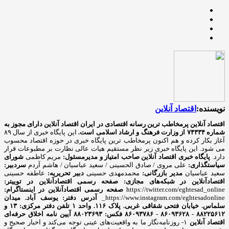
نویسنده:
اقتصاد آنلاین
اقتصاد آنلاین پرمخاطب ترین رسانه اقتصادی در ایران
اقتصاد آنلاین دارای مجوز به
شماره ۷۴۳۳۴ از وزارت فرهنگ و ارشاد اسلامی است.
این پایگاه خبری از سال ۸۹
آغاز بکار کرده و هم اکنون پرمخاطب ترین پایگاه خبری در حوزه اقتصاد محسوب
می شود. این پایگاه خبری زیر نظر مستقیم هیات عالی نظارت بر مطبوعات قرار
دارد.
پایگاه خبری اقتصاد آنلاین
صاحب امتیاز و مدیرمسئول:
مریم کاظمی
شورای
سیاستگذاری:
علی مروی / صادق الحسینی / سعید عباسیان / هاشم آردم
سردبیر:
سعید عباسیان
مدیر بازرگانی:
محمدمهدی حسینی
دبیر تحریریه:
عاطفه حسینی
اقتصادآنلاین در شبکه‌های مجازی:
صفحه رسمی اقتصادآنلاین در توییتر:
https://twitter.com/eghtesad_online
صفحه رسمی اقتصادآنلاین در اینستاگرام:
https://www.instagram.com/eghtesadonline_
آدرس دفتر: یوسف آباد. میدان
سلماس. خیابان فتحی شقاقی غربی. پلاک ۱۱۶. واحد ۱
تلفن دفتر مرکزی: ۱۳ و
۸۸۲۲۵۶۱۲ - ۸۶۰۹۳۶۲۸ - ۸۶۰۹۳۷۸۶ فکس: ۸۸۰۲۳۶۹۳
آیین نامه اخلاق حرفه‌ای
اقتصاد آنلاین
۱- روزنامه‌نگار ما به واقعیت‌های عینی توجه می‌کند و اخبار صحیح و