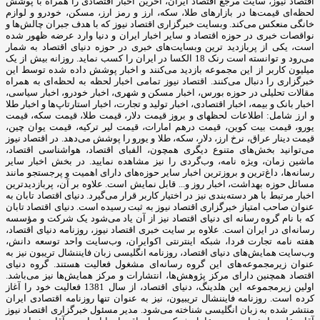
اقتصاد نیوز، سایت مرجع اقتصاد ایران، آخرین اخبار اقتصادی را همراه با پوشش
لحظه‌ای قیمت‌ها در بازارهای طلا، سکه، ارز و رمز ارز، مسکن، خودرو و لوازم
خانگی منعکس می‌کند. وبسایت خبرگزاری اقتصاد نیوز که با هدف جبران چالش‌ها و
نواقصات خبری در حوزه اقتصاد و سایر اخبار ایران و دنیا وارد عرضه ظهور شده
است، یکی از پربازدید ترین وبسایت‌های خبری در حوزه دنیای اقتصاد به شمار
می‌رود و توانسته است رنک 18 الکسا در ایران را کسب نماید. روزانه بیش از یک
میلیون کاربر از این مجموعه بازدید می‌کنند و اخبار پوشش داده شده توسط این
خبرگزاری را دنبال می‌کنند. اقتصاد نیوز تمامی اخبار لحظه به لحظه‌ای به همراه
مقالات تحلیلی در حوزه بورس، اخبار مسکن و شهری، اخبار خودرو، اخبار سیاسی،
اخبار بانک و بیمه، اخبار اقتصادی، اخبار تولید و تجارت، اخبار استارتاپ‌ها و اخبار طلا
و ارز شامل: اطلاعات لحظهای و بروز قیمت دلار، قیمت طلا، قیمت سکه، قیمت
یورو، قیمت بیت کوین، قیمت درهم امارات، قیمت لیر ترکیه، قیمت یوان چین،
قیمت دینار عراق، نرخ ارز، دلار، سکه، طلا و یورو را پوشش می‌دهد. در اقتصاد نیوز
می‌توانید بخش‌های متنوع دیگری همچون، الفبای اقتصاد، هواشناسی اقتصاد،
ماشین زمان، ویژه نامه، وب‌گردی را نیز مشاهده نمایید. در بخش اخبار سایر
رسانه‌ها، داغ‌ترین و بروزترین اخبار سایر حوزه‌های دارای اهمیت و پرجستجو مانند
مسائل حوزه بهداشت، اخبار روز و... قابل نمایش است. علاوه بر آن، پربازدیدترین
اخبار مرتبط با هر دسته‌بندی نیز در اختیار کاربر قرار می‌گیرد. دنیای اقتصاد تابان به
عنوان صاحب امتیاز خبرگزاری اقتصاد نیوز به ثبت رسیده است. دنیای اقتصاد تابان
که با نام گروه رسانه ای دنیای اقتصاد نیز از آن یاد می‌شود یک شرکت و مؤسسه
رسانه‌ای در ایران است. علاوه بر سایت خبری اقتصاد نیوز، روزنامه دنیای اقتصاد،
هفته ‌نامه تجارت فردا، شبکه اینترنتی اکوایران، وب‌سایت واحد توسعه دانش،
وب‌سایت همایش‌های دنیای اقتصاد، روزنامه انگلیسی ‌زبان فایننشال تریبون نیز به
عنوان زیرمجموعه‌های این گروه رسانه‌ای مشغول فعالیت هستند. گروه دنیای
اقتصاد همچنین دارای مرکز پژوهش‌ها، انتشارات و مرکز همایش‌ها نیز می‌باشد.
اولین زیرمجموعه این هلدینگ، دنیای اقتصاد، از سال 1381 فعالیت خود را آغاز
کرده است. روزنامه فایننشال تریبیون، نیز به عنوان تنها روزنامه اقتصادی ایران
منتشر شده به زبان انگلیسی شناخته می‌شود. مدیر مسئول خبرگزاری اقتصاد نیوز