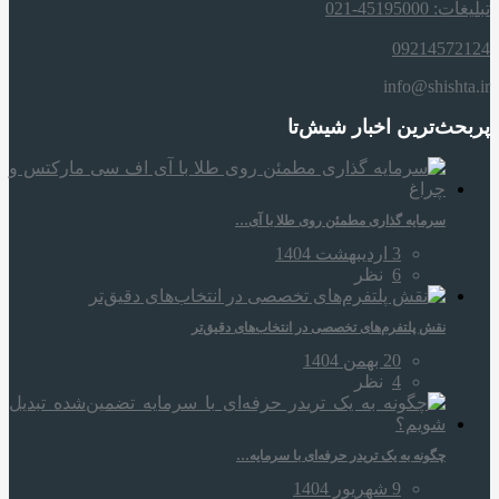
تبلیغات: 45195000-021
09214572124
info@shishta.ir
پربحث‌ترین اخبار شیش‌تا
سرمایه‌ گذاری مطمئن روی طلا با آی…
3 اردیبهشت 1404
6
نظر
نقش پلتفرم‌های تخصصی در انتخاب‌های دقیق‌تر
20 بهمن 1404
4
نظر
چگونه به یک تریدر حرفه‌ای با سرمایه…
9 شهریور 1404