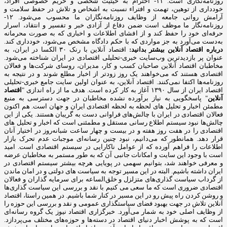
روزنامه‌نگاری است. ۱۱- احترام به حیثیت شخصی و حریم خصوصی افراد،
خودداری از توهین، تهمت و افتراء نسبت به اشخاص و تلاش در حفظ سلامت و
آرامش روانی جامعه از وظایف روزنامه‌نگاران ما محسوب می‌شود. ۱۲-
روزنامه‌نگار ما موظف است ضمن دفاع از آزادی خبر و تفسیر و انتقاد، اسرار
حرفه‌ای خود را حفظ کند و از افشای اطلاعات و اخباری که به صورت محرمانه
به‌دست می‌آورد به جز مواردی که با حکم دادگاه مشخص می‌شود، خودداری کند.
درباره اقتصاد آنلاین بیشتر بدانید:
اقتصاد آنلاین با رنک ۳۰ الکسا در ایران، به
عنوان پر بازدیدترین وب‌سایت خبری-تحلیلی اقتصادی در ایران شناخته می‌شود.
مخاطبان اقتصاد آنلاین صاحبان کسب و کار، مدیران، روسای شرکت‌ها و فعالان
اقتصادی هستند که می‌خواهند یک روز زودتر از اخبار مطلع شوند و در نتیجه به
روزنامه‌ها اکتفا نمی‌کنند. اقتصاد آنلاین، به عنوان اولین سایت جامع خبری-تحلیلی
اقتصاد ایران از سال ۱۳۹۰ آغاز به کار کرده است. هدف ما از راه اندازی "
اقتصاد
آنلاین
" پاسخگویی به نیاز برآورده نشده مخاطبان در جهت دسترسی به منبع
مطمئن اخبار و تحلیل های لحظه به لحظه اقتصادی ایران و جهان است. هم اکنون
فعالان اقتصادی در ایران با چالش‌های فراوانی دست به گریبان هستند. یکی از این
چالش‌ها نبود سیستم اطلاع رسانی مستقل و مطمئنی است که اخبار و تحلیل های
اقتصادی را در هفت روز هفته و در بیست و چهار ساعت شبانه‌روز در اختیار آنان
قرار دهد. همانطور که می‌دانیم، نبود چنین رسانه‌ای موجبات عدم تحرک بازار
اطلاعات را فراهم آورده که از عوامل ناکارایی در سیستم اقتصادی است. امید
است با وجود این سایت و امکانات جانبی آن که به طور مستمر به مخاطبان عرضه
و معرفی خواهند شد، بتوانیم سهمی در پویایی هرچه بیشتر سیستم اقتصادی در
ایران داشته باشیم. البته در این مسیر توجه به سیاست های دولتی و در امان ماندن
از گرداب سیاست گذاری‌های متزلزل و خلق‌الساعه برای سرمایه گذاران و فعالان
اقتصادی ضروری است که ما سعی می کنیم با نقد و بررسی این سیاست گذاری‌ها
و روشن کردن راه پیش رو در این مسیر در کنار شما باشیم. در همین راستا، اقتصاد
آنلاین تلاش در جهت بهبود فضای سیاستگذاری عمومی و نقد و بررسی این حوزه را
از وظایف اصلی خود به شمار می‌آورد. خبرگزاری اقتصاد نیوز یک گروه رسانه‌ای
است که به پوشش اخبار دنیای اقتصاد در دسته‌ها و حوزه‌های مختلف می‌پردازد.