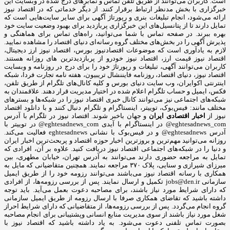
است. کاربران می‌توانند از طریق تلفن تماس و نمابرهای درج شده در وبسایت این
خبرگزاری با بخش مدنظر ارتباط برقرار کنند. از دیگر خدماتی که در اقتصاد نیوز
ارائه می‌شود، انجام تبلیغات بنری و رپورتاژ آگهی برای سایر سایت‌هایی است که
تمایل دارند تا از پتانسیل‌های این خبرگزاری پربازدید برای بهبود وضعیت سایت خود
بهره ببرند. در صفحه تماس با شما می‌توانید، راه‌های تماس برای هماهنگی و
پذیرش آگهی را در بخش‌های مختلف گروه رسانه‌ای دنیای اقتصاد را مشاهده نمایید.
لازم به یادآوری است که موضوعات اقتصادنیوز بورس، اقتصاد نیوز ارز دیجیتال،
اقتصاد نیوز قیمت ارز، اقتصاد نیوز خودرو از پربازدیدترین های روزانه هستند.
کاربران می‌توانند آگهی، تبلیغات و رپورتاژ خود را برای درج در روزنامه و وبسایت
اقتصاد نیوز، دنیای اقتصاد، روزنامه فایننشال تریبیون، هفته نامه تجارت فردا، شبکه
اینترنتی اکوایران، وب سایت دنیای بورس و کلیه کانال‌های تلگرام از طریق تلفن،
فکس، ایمیل و حساب تلگرام اعلام شده در اختیار مدیریت قرار دهند. علاقمندان به
شبکه‎‌های اجتماعی نیز می‌توانند کانال خبری اقتصاد نیوز را در شبکه‌ها و بسترهای
مختلف مانند: فیس‌بوک، توییتر، اینستاگرام و تلگرام دنبال کنند و با دانلود اقتصاد
نیوز از
اخبار اقتصادی ایران
و جهان باخبر شوند. اقتصاد نیوز در تلگرام با آدرس
eghtesadnews_com@ در اینستاگرام با آیدی eghtesadnews_com@ در توییتر با
آدرس eghtesadnews@ و در فیس‌بوک با نشانی eghtesadnews فعالیت می‌کند.
روزانه می‌توانید مهم‌ترین و بروزترین اخبار حوزه اقتصاد و پربحث‌ترین اخبار ایران
و دنیا را در شبکه‌های اجتماعی اقتصاد نیوز دریافت کنید. علاوه بر آن، افرادی که
تمایل به مراجعه حضوری دارند می‌توانند به آدرس تهران، خیابان مطهری، بین
میرزای شیرازی و سنایی، پلاک ۳۷۰ مراجعه نمایند. همچنین متقاضیانی که مایل به
همکاری با رسانه‌ اقتصاد نیوز می‌باشند می‌توانند رزومه خود را از طریق ایمیل
سازمانی jobs@den.ir تکمیل و ارسال نمایند. پس از بررسی رزومه‌ها، از افرادی
که دارای شرایط مورد نیاز باشند، برای مصاحبه دعوت بعمل می‌آید. باید توجه
داشته باشید که تقاضای همکاری صرفا با ارسال رزومه از طریق ایمیل سازمانی
گروه انجام می‌گردد. پس از بررسی رزومه‌ها، از متقاضیانی که دارای شرایط احراز
شغل مورد نیاز باشند از سوی مدیریت منابع انسانی وپشتیبانی برای انجام مصاحبه
بصورت تماس تلفنی دعوت می‌شود. به یاد داشته باشید که اقتصاد نیوز با