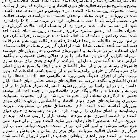
آقای علیرضا بختیاری، مدیرعامل شرکت دنیای اقتصاد تابان است. آقای بختیاری در
توضیح و تشریح مجموعه فعالیت‌های دنیای اقتصاد بیان می‌دارند که: پس از به ثبات
رسیدن مجموعه روزنامه «دنیای اقتصاد» برای پوشش و جبران نقاط ضعف کشف
شده در روزنامه از جهات مختلف و تحقق بخشیدن به برنامه‌های توسعه فعالیت
خود، تصمیم گرفته شد تا هفته نامه تجارت فردا در تیرماه سال 1391 راه‌اندازی
شود. این تصمیم بدلیل عدم برخورداری از پتانسیل ارائه مقالات، گزارش‌ها و
محتوای تحلیلی که از عمق بیشتری برخوردار هستند، در روزنامه دنیای اقتصاد اخذ
شده است. وی اظهار می‌کند که یک فعال اقتصادی به هر ترتیب در فرآیند کاری خود
در طول روز به اطلاعاتی نیاز پیدا خواهد کرد که نه در قالب روزنامه و نه در قالب
هفته‌نامه نمی‌گنجد. پکیجی تشکیل شده از اخبار، گزارش و تحلیل در قالب بسته‌ای
قابل استفاده هم در لپ‌تاب‌ها و کامپیوترهای شخصی و هم موبایل‌های هوشمند
می‌تواند کارایی گردش باز اطلاعات را برای فعالان بخش خصوصی و بنگاه‌ها
افزایش دهد. به گفته مدیر عامل این شرکت، در گام‌های بعدی برای مرتفع سازی
چالش‌های رسانه در ایران از منظر اقتصادی بدنبال ایجاد یک منبع به زبان اصلی
برای سرمایه‌گذاران خارجی برآمدیم تا بتواند از آن منبع کسب اطلاعات کند. بدین
ترتیب، یکی از اجزای هلدینگ یعنی روزنامه انگلیسی «financial tribion» را به
فعالان اقتصادی و بنگاه‌ها عرضه شد. فعالیت‌های توسعه بخشی دنیای اقتصاد تابان
ادامه دارد و در این راستا نیز مرکز پژوهش‌ها، انتشارات، مرکز همایش‌ها در کنار
روزنامه و هفته‌نامه و حالا پایگاه خبری «اقتصادنیوز» از جمله اقدامات توسعه
بخشی به ارکان‌های مختلف این مجموعه می‌باشد. در این مجموعه مسئولیت
سردبیری وب‌سایت‌های خبری دنیای اقتصاد و اقتصادنیوز برعهده آقای مهدی
نوروزیان گذاشته شده است. آقای محمدصادق نخجوانی مسئولیت مدیریت
وب‌سایت‌ها و فضای مجازی را برعهده دارد. معاونت وبسایت‌های خبری دنیای
اقتصاد را فاطمه استیری انجام می‌دهد. توسعه بازار را زینب سادات میرهادی
مدیریت می‌کند. به منظور انجام وظایف دبیر سایت اقتصاد نیوز از توان حمید متقی
بهره گرفته می‌شود و امیر اشراقی نیز در سمت مدیریت روابط عمومی این
خبرگزاری مشغول فعالیت می‌باشد. برای برقراری تماس با هر بخش و مسئول
مربوطه در اقتصاد نیوز راه‌های ارتباطی مختلفی در اختیار کاربران گذاشته شده