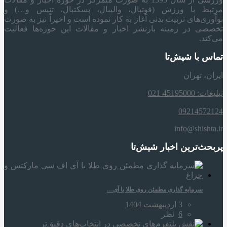
مرتبط با ورزش (فوتبال، والیبال، بسکتبال، تنیس و…) و
نوآوری‌های تربیت بدنی آغاز به کار نموده است و اخیراً نیز به صورت
تخصصی در زمینه بازنشر اخبار و مقالات این حوزه‌ها فعالیت
می‌کند.
تماس با شیش‌تا
ایران، تهران
تبلیغات: 45195000-021
09214572124
info@shishta.ir
پربحث‌ترین اخبار شیش‌تا
سرمایه‌ گذاری مطمئن روی طلا با آی…
3 اردیبهشت 1404
6
نظر