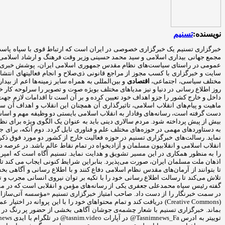
نویسنده:
تسنیم
مجمع جهانی بیداری اسلامی و سید محمد حسینی وزیر وقت فرهنگ و ارشاد اسلامی در 
عمومی در راستای سیاست‌های نظام مقدس جمهوری اسلامی ایران، پوشش خبری رخداد
سایت و خبرگزاری با کسب مجوز از مراجع قانونی ذی‌صلاح و انجام فعالیتهای ان
مختلف سیاسی، اجتماعی،
اقتصادی
و بین‌المللی به همراه سایر زمینه‌ها اعم از بید
روز اطلاع رسانی در دنیا و نیز مدیاهای مختلف بویژه صوت و تصویر را سرلوحه کار 
داخل و خارج کشور را جزو اهداف خود تعیین کرده و بر آن است تا اقدامات لازم جهت
ماهیت و پیام‌های انقلاب اسلامی، تاثیرگذاری آن همچنان این انقلاب و اهداف آن
دست گرفته است، رسانه‌های وفادار به انقلاب اسلامی بایستی دو وظیفه مهم و اساسی خ
بیش از پیش پرداخته شود. مردم سالاری دینی باید به عنوان یک الگوی ویژه برای نظ
به دستاوردهای مهمی در حوزه‌های مختلف علم و فناوری نایل گردد. دوم آنکه، برا
نماید. رسالت‌های خبرگزاری تسنیم در حوزه فعالیت خارج از کشور دو مورد فوق ذکر 
انقلاب اسلامی و انقلابیون مسلمان و آزادیخواه در تمام نقاط عالم باشد. در عرصه
را به منظور همکاری در این مسیر تشویق و هدایت نماید. تسنیم آگاه است که امپری
اذهان ملت مسلمان ایران، صورت می‌پذیرد. بنابراین شرایط کنونی ایجاب می کند تا ر
تا بتوانند از آرمان‌های مقدس نظام اسلامی دفاع کنند و با اطلاع رسانی و آگاه
تلاش می‌کند تا رسالت اطلاع رسانی خود را با تکیه بر توان نیروی انسانی مجرب و 
در سمت خبرنگار را از دست داد. صاحب امتیاز خبرگزاری تسنیم «مؤسسه آتی‌سازان فر
(Creative Commons) دریافت کند و تمام محتواهای خود را با این پروان