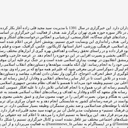
تالار سوره حوزه هنری تهران برگزار شد. هدف از فعالیت این خبرگزاری در اساسنامه
های قوای سه‌گانه، افکارسنجی، ارزشیابی و انعکاس درخواست‌های آشکار و پنهان ف
تشاراتی. هدف راه‌اندازی این وبسایت خبری تسنیم، پوشش اخبار عربی اعلام شده 
اری اسلامی، فرهنگی، ورزشی، اخبار استانها، کاریکاتور، عکس، گرافیک، صوت و فیلم و .
خود قرار داده و در راستای تحقق رسالت و اهدافش بهره گیری از ابزارهای مختلف رسان
 آگاهی بخشی و بصیرت افزایی در این دو حوزه را انجام دهد. در عرصه خارجی، واقعی
 سرمشق انقلابیون در نهضت بیداری اسلامی شده است و در جنگ نرم علیه ایران موف
ود را به انجام رسانند: اول آنکه ماهیت، مولفه‌ها و دستاوردهای انقلاب اسلامی را تب
ام لیبرال دموکراسی غربی معرفی شود که علیرغم همه موانع که بر سر راه وی بوده، 
ی جلوگیری از خطر انحراف، اعوجاج، دگرگون وار نشان دادن اهداف، مقاصد و دستاور
شده و در تلاش است تا در کنار سایر رسانه‌های انقلابی و وفادار، آرایش رسانه ای م
 داخلی نیز، تسنیم وظیفه خود می‌داند تا همسو با اهداف نظام مقدس جمهوری اسلامی 
الیسم رسانه ای غرب همواره با انجام اقداماتی تلاش دارد تا علیه افکار عمومی کشو
سانه های متعهد که آگاه و وفادار به اهداف و رسالت‌های انقلاب اسلامی هستند به ع
ی بخشی به هنگام و موثر، بصیرت افزایی را در جهت مصون سازی و عمق بخشی معنوی 
توانمند در عرصه رسانه‌ای کشور به شایستگی انجام دهد و به عنوان مرکزی برای تربیت
هنگ تسنیم» و مسئولیت مدیرعامل آن نیز برعهده سید مجید قلی‌زاده‌ قرار دارد. تسن
ه در اختیار عموم مردم قرار دهد. این پروانه‌ها به تسنیم اجازه را می‌دهد تا اعلام کند چه
توییتر به ادرس Tasnimnews_Fa@ در آپارات tasnim.video@ در تلگرام ب