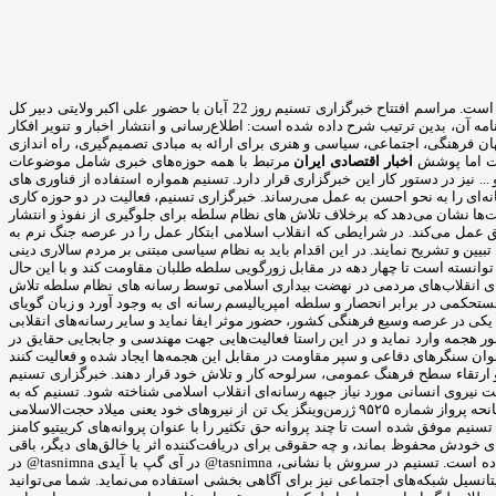
خبرگزاری تسنیم یک خبرگزاری خصوصی در ایران است که ارتباط قوی با سپاه پاسداران دارد. این خبرگزاری در سال 1391 با مدیریت سید مجید قلی زاده آغاز بکار کرده است. مراسم افتتاح خبرگزاری تسنیم روز 22 آبان با حضور علی اکبر ولایتی دبیر کل
 آن، بدین ترتیب شرح داده شده است: اطلاع‌رسانی و انتشار اخبار و تنویر افکار
رهنگی، اجتماعی، سیاسی و هنری برای ارائه به مبادی تصمیم‌گیری، راه اندازی
است اما پوشش
اخبار اقتصادی ایران
مرتبط با همه حوزه‌های خبری شامل موضوعات
.. نیز در دستور کار این خبرگزاری قرار دارد. تسنیم همواره استفاده از فناوری های
ه‌ای را به نحو احسن به عمل می‌رساند. خبرگزاری تسنیم، فعالیت در دو حوزه کاری
ت‌ها نشان می‌دهد که برخلاف تلاش های نظام سلطه برای جلوگیری از نفوذ و انتشار
ق عمل می‌کند. در شرایطی که انقلاب اسلامی ابتکار عمل را در عرصه جنگ نرم به
یین و تشریح نمایند. در این اقدام باید به نظام سیاسی مبتنی بر مردم سالاری دینی
توانسته است تا چهار دهه در مقابل زورگویی سلطه طلبان مقاومت کند و با این حال
دهای انقلاب‌های مردمی در نهضت بیداری اسلامی توسط رسانه های نظام سلطه تلاش
ستحکمی در برابر انحصار و سلطه امپریالیسم رسانه ای به وجود آورد و زبان گویای
یکی در عرصه وسیع فرهنگی کشور، حضور موثر ایفا نماید و سایر رسانه‌های انقلابی
ر هجمه وارد نماید و در این راستا فعالیت‌هایی جهت مهندسی و جابجایی حقایق در
نوان سنگرهای دفاعی و سپر مقاومت در مقابل این هجمه‌ها ایجاد شده و فعالیت کنند
و ارتقاء سطح فرهنگ عمومی، سرلوحه کار و تلاش خود قرار دهند. خبرگزاری تسنیم
 نیروی انسانی مورد نیاز جبهه رسانه‌ای انقلاب اسلامی شناخته شود. تسنیم که به
گفته رئیس سپاه محمدعلی جعفری یکی از رسانه‌های مؤمن و انقلابی است که در مقابله با توطئه‌های ضداسلامی و ضد بشری ستمگران وظیفه بسیار سنگینی دارد، در سانحه پرواز شماره ۹۵۲۵ ژرمن‌وینگز یک تن از نیروهای خود یعنی میلاد حجت‌الاسلامی
یم موفق شده است تا چند پروانه حق تکثیر را با عنوان پروانه‌های کرییتیو کامنز
 حقوقی برای خودش محفوظ بماند، و چه حقوقی برای دریافت‌کننده اثر یا خالق‌های دیگر، باقی
بماند. خبرگزاری تسنیم با شعار چشمه‌ی جوشان آگاهی بخشی از حضور پر رنگ در شبکه‌های اجتماعی مختلف نیز غافل نشده است و کانال خبرگزاری تسنیم را شکل داده است. تسنیم در سروش با نشانی، tasnimna@ در آی گپ با آیدی tasnimna@ در
ا ایدی Tasnimnews@ و در اینستاگرام به نشانی tasnimnews_fa@ به فعالیت می‌پردازد و از این پتانسیل شبکه‌های اجتماعی نیز برای آگاهی بخشی استفاده می‌نماید. شما می‌توانید