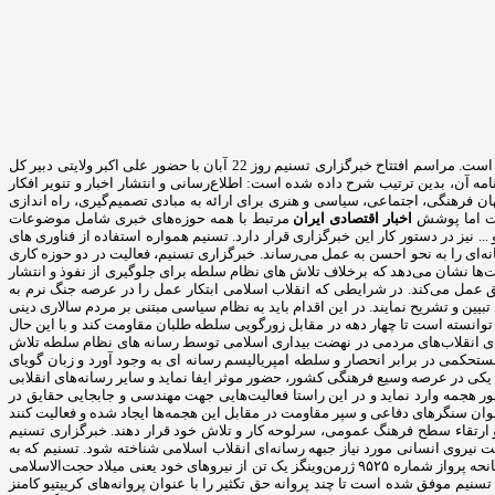
خبرگزاری تسنیم یک خبرگزاری خصوصی در ایران است که ارتباط قوی با سپاه پاسداران دارد. این خبرگزاری در سال 1391 با مدیریت سید مجید قلی زاده آغاز بکار کرده است. مراسم افتتاح خبرگزاری تسنیم روز 22 آبان با حضور علی اکبر ولایتی دبیر کل
 آن، بدین ترتیب شرح داده شده است: اطلاع‌رسانی و انتشار اخبار و تنویر افکار
رهنگی، اجتماعی، سیاسی و هنری برای ارائه به مبادی تصمیم‌گیری، راه اندازی
است اما پوشش
اخبار اقتصادی ایران
مرتبط با همه حوزه‌های خبری شامل موضوعات
.. نیز در دستور کار این خبرگزاری قرار دارد. تسنیم همواره استفاده از فناوری های
ه‌ای را به نحو احسن به عمل می‌رساند. خبرگزاری تسنیم، فعالیت در دو حوزه کاری
ت‌ها نشان می‌دهد که برخلاف تلاش های نظام سلطه برای جلوگیری از نفوذ و انتشار
ق عمل می‌کند. در شرایطی که انقلاب اسلامی ابتکار عمل را در عرصه جنگ نرم به
یین و تشریح نمایند. در این اقدام باید به نظام سیاسی مبتنی بر مردم سالاری دینی
توانسته است تا چهار دهه در مقابل زورگویی سلطه طلبان مقاومت کند و با این حال
دهای انقلاب‌های مردمی در نهضت بیداری اسلامی توسط رسانه های نظام سلطه تلاش
ستحکمی در برابر انحصار و سلطه امپریالیسم رسانه ای به وجود آورد و زبان گویای
یکی در عرصه وسیع فرهنگی کشور، حضور موثر ایفا نماید و سایر رسانه‌های انقلابی
ر هجمه وارد نماید و در این راستا فعالیت‌هایی جهت مهندسی و جابجایی حقایق در
نوان سنگرهای دفاعی و سپر مقاومت در مقابل این هجمه‌ها ایجاد شده و فعالیت کنند
و ارتقاء سطح فرهنگ عمومی، سرلوحه کار و تلاش خود قرار دهند. خبرگزاری تسنیم
 نیروی انسانی مورد نیاز جبهه رسانه‌ای انقلاب اسلامی شناخته شود. تسنیم که به
گفته رئیس سپاه محمدعلی جعفری یکی از رسانه‌های مؤمن و انقلابی است که در مقابله با توطئه‌های ضداسلامی و ضد بشری ستمگران وظیفه بسیار سنگینی دارد، در سانحه پرواز شماره ۹۵۲۵ ژرمن‌وینگز یک تن از نیروهای خود یعنی میلاد حجت‌الاسلامی
یم موفق شده است تا چند پروانه حق تکثیر را با عنوان پروانه‌های کرییتیو کامنز