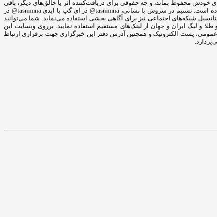
 حقوقی برای خودش محفوظ بماند، و چه حقوقی برای دریافت‌کننده اثر یا خالق‌های دیگر، باقی
بماند. خبرگزاری تسنیم با شعار چشمه‌ی جوشان آگاهی بخشی از حضور پر رنگ در شبکه‌های اجتماعی مختلف نیز غافل نشده است و کانال خبرگزاری تسنیم را شکل داده است. تسنیم در سروش با نشانی، tasnimna@ در آی گپ با آیدی tasnimna@ در
ا ایدی Tasnimnews@ و در اینستاگرام به نشانی tasnimnews_fa@ به فعالیت می‌پردازد و از این پتانسیل شبکه‌های اجتماعی نیز برای آگاهی بخشی استفاده می‌نماید. شما می‌توانید
طلا و لیگ ایران و جهان از لینک‌های مستقیم استفاده نمایید. برروی وبسایت این
بط عمومی، پست الکترونیک و همچنین آدرس دفتر این خبرگزاری جهت برقراری ارتباط