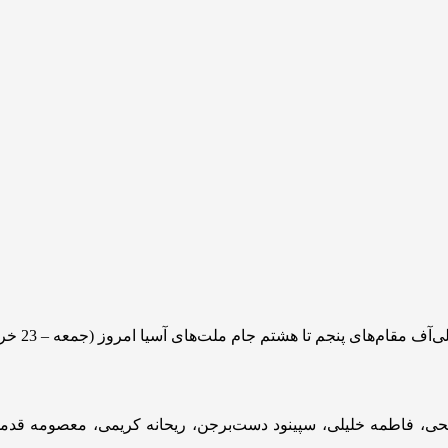
 صالحی، فاطمه خلیلی، سپینود دست‌برجن، ریحانه کریمی، معصومه قد