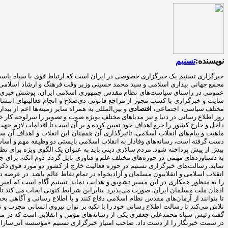
نویسنده:
تسنیم
مجمع جهانی بیداری اسلامی و سید محمد حسینی وزیر وقت فرهنگ و ارشاد اسلامی در 
عمومی در راستای سیاست‌های نظام مقدس جمهوری اسلامی ایران، پوشش خبری رخداد
سایت و خبرگزاری با کسب مجوز از مراجع قانونی ذی‌صلاح و انجام فعالیتهای ان
مختلف سیاسی، اجتماعی،
اقتصادی
و بین‌المللی به همراه سایر زمینه‌ها اعم از بید
روز اطلاع رسانی در دنیا و نیز مدیاهای مختلف بویژه صوت و تصویر را سرلوحه کار 
داخل و خارج کشور را جزو اهداف خود تعیین کرده و بر آن است تا اقدامات لازم جهت
ماهیت و پیام‌های انقلاب اسلامی، تاثیرگذاری آن همچنان این انقلاب و اهداف آن
دست گرفته است، رسانه‌های وفادار به انقلاب اسلامی بایستی دو وظیفه مهم و اساسی خ
بیش از پیش پرداخته شود. مردم سالاری دینی باید به عنوان یک الگوی ویژه برای نظ
به دستاوردهای مهمی در حوزه‌های مختلف علم و فناوری نایل گردد. دوم آنکه، برا
نماید. رسالت‌های خبرگزاری تسنیم در حوزه فعالیت خارج از کشور دو مورد فوق ذکر 
انقلاب اسلامی و انقلابیون مسلمان و آزادیخواه در تمام نقاط عالم باشد. در عرصه
را به منظور همکاری در این مسیر تشویق و هدایت نماید. تسنیم آگاه است که امپری
اذهان ملت مسلمان ایران، صورت می‌پذیرد. بنابراین شرایط کنونی ایجاب می کند تا ر
تا بتوانند از آرمان‌های مقدس نظام اسلامی دفاع کنند و با اطلاع رسانی و آگاه
تلاش می‌کند تا رسالت اطلاع رسانی خود را با تکیه بر توان نیروی انسانی مجرب و 
در سمت خبرنگار را از دست داد. صاحب امتیاز خبرگزاری تسنیم «مؤسسه آتی‌سازان فر