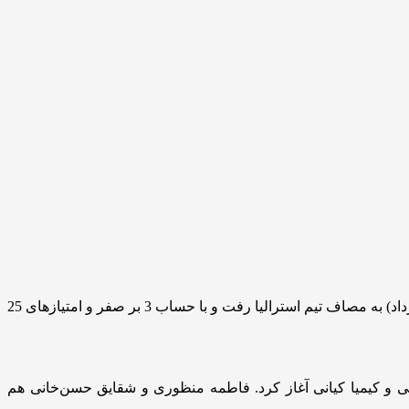
به گزارش خبرگزاری تسنیم، تیم ملی والیبال بانوان ایران در مرحله پلی‌آف مقام‌های پنجم تا هشتم جام ملت‌های آسیا امروز (جمعه – 23 خرداد) به مصاف تیم استرالیا رفت و با حساب 3 بر صفر و امتیازهای 25
می و کیمیا کیانی آغاز کرد. فاطمه منظوری و شقایق حسن‌خانی هم