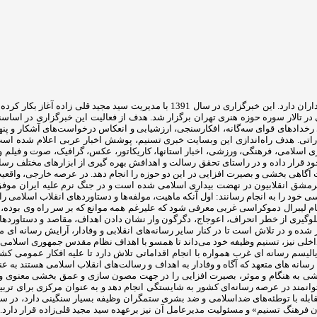
تالار سوره حوزه هنری تهران برگزار شد. هدف از فعالیت این خبرگزاری در اساسنامه
های قوای سه‌گانه، افکارسنجی، ارزشیابی و انعکاس درخواست‌های آشکار و پنهان ف
تشاراتی. هدف راه‌اندازی این وبسایت خبری تسنیم، پوشش اخبار عربی اعلام شده 
اری اسلامی، فرهنگی، ورزشی، اخبار استانها، کاریکاتور، عکس، گرافیک، صوت و فیلم و .
خود قرار داده و در راستای تحقق رسالت و اهدافش بهره گیری از ابزارهای مختلف رسان
 آگاهی بخشی و بصیرت افزایی در این دو حوزه را انجام دهد. در عرصه خارجی، واقعی
 سرمشق انقلابیون در نهضت بیداری اسلامی شده است و در جنگ نرم علیه ایران موف
ود را به انجام رسانند: اول آنکه ماهیت، مولفه‌ها و دستاوردهای انقلاب اسلامی را تب
ام لیبرال دموکراسی غربی معرفی شود که علیرغم همه موانع که بر سر راه وی بوده، 
ی جلوگیری از خطر انحراف، اعوجاج، دگرگون وار نشان دادن اهداف، مقاصد و دستاور
شده و در تلاش است تا در کنار سایر رسانه‌های انقلابی و وفادار، آرایش رسانه ای م
 داخلی نیز، تسنیم وظیفه خود می‌داند تا همسو با اهداف نظام مقدس جمهوری اسلامی 
الیسم رسانه ای غرب همواره با انجام اقداماتی تلاش دارد تا علیه افکار عمومی کشو
سانه های متعهد که آگاه و وفادار به اهداف و رسالت‌های انقلاب اسلامی هستند به ع
ی بخشی به هنگام و موثر، بصیرت افزایی را در جهت مصون سازی و عمق بخشی معنوی 
توانمند در عرصه رسانه‌ای کشور به شایستگی انجام دهد و به عنوان مرکزی برای تربیت
هنگ تسنیم» و مسئولیت مدیرعامل آن نیز برعهده سید مجید قلی‌زاده‌ قرار دارد. تسن