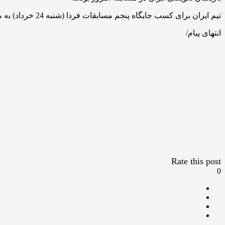
تیم ایران برای کسب جایگاه پنجم مسابقات فردا (شنبه 24 خرداد) به مصاف تیم اندونزی می‌رود. بانوان ملی‌پوش والیبال کشورمان در دور گروهی اندونزی را شکست داده بودند.
انتهای پیام/
Rate this post
0