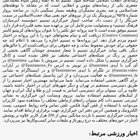
رسانه‌ای انقلاب اسلامی شناخته شود. تسنیم که به گفته رئیس سپاه محمدعلی
جعفری یکی از رسانه‌های مؤمن و انقلابی است که در مقابله با توطئه‌های
ضداسلامی و ضد بشری ستمگران وظیفه بسیار سنگینی دارد، در سانحه پرواز
شماره ۹۵۲۵ ژرمن‌وینگز یک تن از نیروهای خود یعنی میلاد حجت‌الاسلامی در سمت
خبرنگار را از دست داد. صاحب امتیاز خبرگزاری تسنیم «مؤسسه آتی‌سازان
فرهنگ تسنیم» و مسئولیت مدیرعامل آن نیز برعهده سید مجید قلی‌زاده‌ قرار دارد.
تسنیم موفق شده است تا چند پروانه حق تکثیر را با عنوان پروانه‌های کرییتیو کامنز
(Creative Commons) دریافت کند و تمام محتواهای خود را با این پروانه در اختیار
عموم مردم قرار دهد. این پروانه‌ها به تسنیم اجازه را می‌دهد تا اعلام کند چه
حقوقی برای خودش محفوظ بماند، و چه حقوقی برای دریافت‌کننده اثر یا خالق‌های
دیگر، باقی بماند. خبرگزاری تسنیم با شعار چشمه‌ی جوشان آگاهی بخشی از
حضور پر رنگ در شبکه‌های اجتماعی مختلف نیز غافل نشده است و کانال
خبرگزاری تسنیم را شکل داده است. تسنیم در سروش با نشانی، tasnimna@ در
آی گپ با آیدی tasnimna@ در توییتر به ادرس Tasnimnews_Fa@ در آپارات
tasnim.video@ در تلگرام با ایدی Tasnimnews@ و در اینستاگرام به نشانی
tasnimnews_fa@ به فعالیت می‌پردازد و از این پتانسیل شبکه‌های اجتماعی نیز
برای آگاهی بخشی استفاده می‌نماید. شما می‌توانید مهمترین اخبار تسنیم را از
طریق دسترسی مستقیم در تهران و دیگر شهرهای ایران در اختیار داشته باشید،
علاوه بر آن، میتوان برای دسترسی آسانتر به قیمت ارز و طلا و لیگ ایران و جهان
از لینک‌های مستقیم استفاده نمایید. برروی وبسایت این خبرگزاری به نشانی
اینترنتی تسنیم دات کام میتوان راه‌های ارتباطی مختلف را مشاهده نمود. کاربران
می‌توانند با استفاده از تلفن گویا، فکس، تلفن تماس واحد روابط عمومی، پست
الکترونیک و همچنین آدرس دفتر این خبرگزاری جهت برقراری ارتباط اقدام نمایند.
وبسایت خبرگزاری تسنیم با بازدید میانگین بیش از 200 هزار کاربر علاوه بر پوشش
اخبار در حوزه‌های مختلف به درج رپورتاژ و تبلیغات سایر کسب‌وکارها نیز می‌پردازد.
اخبار ورزشی مرتبط: