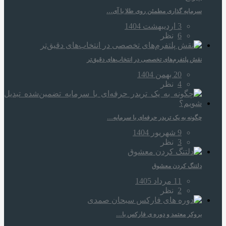
سرمایه‌ گذاری مطمئن روی طلا با آی…
3 اردیبهشت 1404
6
نظر
نقش پلتفرم‌های تخصصی در انتخاب‌های دقیق‌تر
20 بهمن 1404
4
نظر
چگونه به یک تریدر حرفه‌ای با سرمایه…
9 شهریور 1404
3
نظر
دلتنگ کردن معشوق
11 مرداد 1405
2
نظر
بروکر معتمد و دوره‌ ی فارکس با…