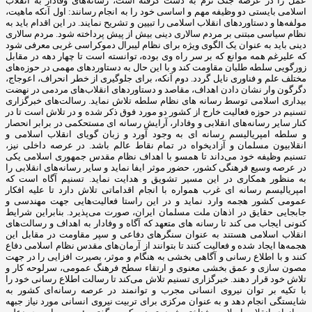
عمل را در عرصه جنگ نرم به دست گرفته است، رسانه‌های وفادار به انقلاب
اسلامی بایستی دو وظیفه مهم و اساسی خود را به انجام رسانند: اول آنکه ماهیت،
مولفه‌ها و دستاوردهای انقلاب اسلامی را تبیین و تشریح نمایند. در این اقدام باید به
نظام سیاسی مبتنی بر مردم سالاری دینی بیش از پیش پرداخته شود. مردم سالاری
دینی باید به عنوان یک الگوی ویژه برای نظام لیبرال دموکراسی غربی معرفی شود
که علیرغم همه موانع که بر سر راه وی بوده، توانسته است تا چهار دهه در مقابل
زورگویی سلطه طلبان مقاومت کند و با این حال به دستاوردهای مهمی در حوزه‌های
مختلف علم و فناوری نایل گردد. دوم آنکه، برای جلوگیری از خطر انحراف، اعوجاج،
دگرگون وار نشان دادن اهداف، مقاصد و دستاوردهای انقلاب‌های مردمی در نهضت
بیداری اسلامی توسط رسانه های نظام سلطه تلاش نماید. رسالت‌های خبرگزاری
تسنیم در حوزه فعالیت خارج از کشور دو مورد فوق ذکر شده و در تلاش است تا در
کنار سایر رسانه‌های انقلابی و وفادار، آرایش رسانه ای مستحکمی در برابر انحصار
و سلطه امپریالیسم رسانه ای به وجود آورد و زبان گویای انقلاب اسلامی و
انقلابیون مسلمان و آزادیخواه در تمام نقاط عالم باشد. در عرصه داخلی نیز،
تسنیم وظیفه خود می‌داند تا همسو با اهداف نظام مقدس جمهوری اسلامی یکی
در عرصه وسیع فرهنگی کشور، حضور موثر ایفا نماید و سایر رسانه‌های انقلابی را
به منظور همکاری در این مسیر تشویق و هدایت نماید. تسنیم آگاه است که
امپریالیسم رسانه ای غرب همواره با انجام اقداماتی تلاش دارد تا علیه افکار
عمومی کشور هجمه وارد نماید و در این راستا فعالیت‌هایی جهت مهندسی و
جابجایی حقایق در اذهان ملت مسلمان ایران، صورت می‌پذیرد. بنابراین شرایط
کنونی ایجاب می کند تا رسانه های متعهد که آگاه و وفادار به اهداف و رسالت‌های
انقلاب اسلامی هستند به عنوان سنگرهای دفاعی و سپر مقاومت در مقابل این
هجمه‌ها ایجاد شده و فعالیت کنند تا بتوانند از آرمان‌های مقدس نظام اسلامی دفاع
کنند و با اطلاع رسانی و آگاهی بخشی به هنگام و موثر، بصیرت افزایی را در جهت
مصون سازی و عمق بخشی معنوی و ارتقاء سطح فرهنگ عمومی، سرلوحه کار و
تلاش خود قرار دهند. خبرگزاری تسنیم تلاش می‌کند تا رسالت اطلاع رسانی خود را
با تکیه بر توان نیروی انسانی مجرب و توانمند در عرصه رسانه‌ای کشور به
شایستگی انجام دهد و به عنوان مرکزی برای تربیت نیروی انسانی مورد نیاز جبهه