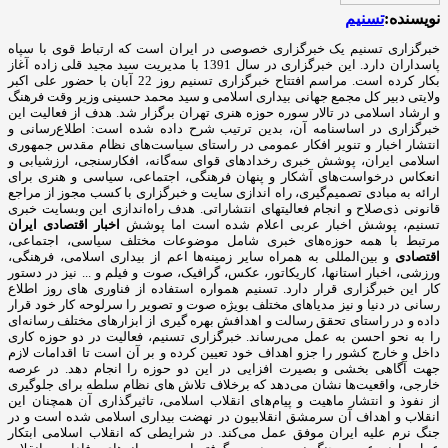
نویسنده:
تسنیم
خبرگزاری تسنیم یک خبرگزاری خصوصی در ایران است که ارتباط قوی با سپاه
پاسداران دارد. این خبرگزاری در سال 1391 با مدیریت سید مجید قلی زاده آغاز
بکار کرده است. مراسم افتتاح خبرگزاری تسنیم روز 22 آبان با حضور علی اکبر
ولایتی دبیر کل مجمع جهانی بیداری اسلامی و سید محمد حسینی وزیر وقت فرهنگ
و ارشاد اسلامی در تالار سوره حوزه هنری تهران برگزار شد. هدف از فعالیت این
خبرگزاری در اساسنامه آن، بدین ترتیب شرح داده شده است: اطلاع‌رسانی و
انتشار اخبار و تنویر افکار عمومی در راستای سیاست‌های نظام مقدس جمهوری
اسلامی ایران، پوشش خبری رخدادهای قوای سه‌گانه، افکارسنجی، ارزشیابی و
انعکاس درخواست‌های آشکار و پنهان فرهنگی، اجتماعی، سیاسی و هنری برای
ارائه به مبادی تصمیم‌گیری، راه اندازی سایت و خبرگزاری با کسب مجوز از مراجع
قانونی ذی‌صلاح و انجام فعالیتهای انتشاراتی. هدف راه‌اندازی این وبسایت خبری
تسنیم، پوشش اخبار عربی اعلام شده است اما پوشش
اخبار اقتصادی ایران
مرتبط با همه حوزه‌های خبری شامل موضوعات مختلف سیاسی، اجتماعی،
اقتصادی
و بین‌المللی به همراه سایر زمینه‌ها اعم از بیداری اسلامی، فرهنگی،
ورزشی، اخبار استانها، کاریکاتور، عکس، گرافیک، صوت و فیلم و ... نیز در دستور
کار این خبرگزاری قرار دارد. تسنیم همواره استفاده از فناوری های روز اطلاع
رسانی در دنیا و نیز مدیاهای مختلف بویژه صوت و تصویر را سرلوحه کار خود قرار
داده و در راستای تحقق رسالت و اهدافش بهره گیری از ابزارهای مختلف رسانه‌ای
را به نحو احسن به عمل می‌رساند. خبرگزاری تسنیم، فعالیت در دو حوزه کاری
داخل و خارج کشور را جزو اهداف خود تعیین کرده و بر آن است تا اقدامات لازم
جهت آگاهی بخشی و بصیرت افزایی در این دو حوزه را انجام دهد. در عرصه
خارجی، واقعیت‌ها نشان می‌دهد که برخلاف تلاش های نظام سلطه برای جلوگیری
از نفوذ و انتشار ماهیت و پیام‌های انقلاب اسلامی، تاثیرگذاری آن همچنان این
انقلاب و اهداف آن سرمشق انقلابیون در نهضت بیداری اسلامی شده است و در
جنگ نرم علیه ایران موفق عمل می‌کند. در شرایطی که انقلاب اسلامی ابتکار