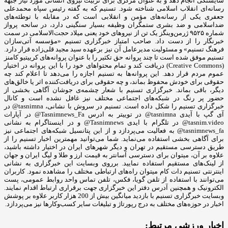
شایستگی انجام دهد و به عنوان مرکزی برای تربیت نیروی انسانی مورد نیاز جبهه
رسانه‌ای انقلاب اسلامی شناخته شود. تسنیم که به گفته رئیس سپاه محمدعلی
جعفری یکی از رسانه‌های مؤمن و انقلابی است که در مقابله با توطئه‌های
ضداسلامی و ضد بشری ستمگران وظیفه بسیار سنگینی دارد، در سانحه پرواز
شماره ۹۵۲۵ ژرمن‌وینگز یک تن از نیروهای خود یعنی میلاد حجت‌الاسلامی در سمت
خبرنگار را از دست داد. صاحب امتیاز خبرگزاری تسنیم «مؤسسه آتی‌سازان
فرهنگ تسنیم» و مسئولیت مدیرعامل آن نیز برعهده سید مجید قلی‌زاده‌ قرار دارد.
تسنیم موفق شده است تا چند پروانه حق تکثیر را با عنوان پروانه‌های کرییتیو کامنز
(Creative Commons) دریافت کند و تمام محتواهای خود را با این پروانه در اختیار
عموم مردم قرار دهد. این پروانه‌ها به تسنیم اجازه را می‌دهد تا اعلام کند چه
حقوقی برای خودش محفوظ بماند، و چه حقوقی برای دریافت‌کننده اثر یا خالق‌های
دیگر، باقی بماند. خبرگزاری تسنیم با شعار چشمه‌ی جوشان آگاهی بخشی از
حضور پر رنگ در شبکه‌های اجتماعی مختلف نیز غافل نشده است و کانال
خبرگزاری تسنیم را شکل داده است. تسنیم در سروش با نشانی، tasnimna@ در
آی گپ با آیدی tasnimna@ در توییتر به ادرس Tasnimnews_Fa@ در آپارات
tasnim.video@ در تلگرام با ایدی Tasnimnews@ و در اینستاگرام به نشانی
tasnimnews_fa@ به فعالیت می‌پردازد و از این پتانسیل شبکه‌های اجتماعی نیز
برای آگاهی بخشی استفاده می‌نماید. شما می‌توانید مهمترین اخبار تسنیم را از
طریق دسترسی مستقیم در تهران و دیگر شهرهای ایران در اختیار داشته باشید،
علاوه بر آن، میتوان برای دسترسی آسانتر به قیمت ارز و طلا و لیگ ایران و جهان
از لینک‌های مستقیم استفاده نمایید. برروی وبسایت این خبرگزاری به نشانی
اینترنتی تسنیم دات کام میتوان راه‌های ارتباطی مختلف را مشاهده نمود. کاربران
می‌توانند با استفاده از تلفن گویا، فکس، تلفن تماس واحد روابط عمومی، پست
الکترونیک و همچنین آدرس دفتر این خبرگزاری جهت برقراری ارتباط اقدام نمایند.
وبسایت خبرگزاری تسنیم با بازدید میانگین بیش از 200 هزار کاربر علاوه بر پوشش
اخبار در حوزه‌های مختلف به درج رپورتاژ و تبلیغات سایر کسب‌وکارها نیز می‌پردازد.
اخبار ورزشی مرتبط: