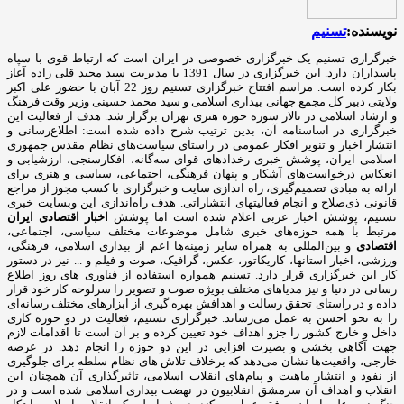
نویسنده:
تسنیم
خبرگزاری تسنیم یک خبرگزاری خصوصی در ایران است که ارتباط قوی با سپاه
پاسداران دارد. این خبرگزاری در سال 1391 با مدیریت سید مجید قلی زاده آغاز
بکار کرده است. مراسم افتتاح خبرگزاری تسنیم روز 22 آبان با حضور علی اکبر
ولایتی دبیر کل مجمع جهانی بیداری اسلامی و سید محمد حسینی وزیر وقت فرهنگ
و ارشاد اسلامی در تالار سوره حوزه هنری تهران برگزار شد. هدف از فعالیت این
خبرگزاری در اساسنامه آن، بدین ترتیب شرح داده شده است: اطلاع‌رسانی و
انتشار اخبار و تنویر افکار عمومی در راستای سیاست‌های نظام مقدس جمهوری
اسلامی ایران، پوشش خبری رخدادهای قوای سه‌گانه، افکارسنجی، ارزشیابی و
انعکاس درخواست‌های آشکار و پنهان فرهنگی، اجتماعی، سیاسی و هنری برای
ارائه به مبادی تصمیم‌گیری، راه اندازی سایت و خبرگزاری با کسب مجوز از مراجع
قانونی ذی‌صلاح و انجام فعالیتهای انتشاراتی. هدف راه‌اندازی این وبسایت خبری
تسنیم، پوشش اخبار عربی اعلام شده است اما پوشش
اخبار اقتصادی ایران
مرتبط با همه حوزه‌های خبری شامل موضوعات مختلف سیاسی، اجتماعی،
اقتصادی
و بین‌المللی به همراه سایر زمینه‌ها اعم از بیداری اسلامی، فرهنگی،
ورزشی، اخبار استانها، کاریکاتور، عکس، گرافیک، صوت و فیلم و ... نیز در دستور
کار این خبرگزاری قرار دارد. تسنیم همواره استفاده از فناوری های روز اطلاع
رسانی در دنیا و نیز مدیاهای مختلف بویژه صوت و تصویر را سرلوحه کار خود قرار
داده و در راستای تحقق رسالت و اهدافش بهره گیری از ابزارهای مختلف رسانه‌ای
را به نحو احسن به عمل می‌رساند. خبرگزاری تسنیم، فعالیت در دو حوزه کاری
داخل و خارج کشور را جزو اهداف خود تعیین کرده و بر آن است تا اقدامات لازم
جهت آگاهی بخشی و بصیرت افزایی در این دو حوزه را انجام دهد. در عرصه
خارجی، واقعیت‌ها نشان می‌دهد که برخلاف تلاش های نظام سلطه برای جلوگیری
از نفوذ و انتشار ماهیت و پیام‌های انقلاب اسلامی، تاثیرگذاری آن همچنان این
انقلاب و اهداف آن سرمشق انقلابیون در نهضت بیداری اسلامی شده است و در