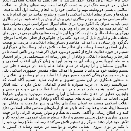
جنگ نرم علیه ایران موفق عمل می‌کند. در شرایطی که انقلاب اسلامی ابتکار
عمل را در عرصه جنگ نرم به دست گرفته است، رسانه‌های وفادار به انقلاب
اسلامی بایستی دو وظیفه مهم و اساسی خود را به انجام رسانند: اول آنکه ماهیت،
مولفه‌ها و دستاوردهای انقلاب اسلامی را تبیین و تشریح نمایند. در این اقدام باید به
نظام سیاسی مبتنی بر مردم سالاری دینی بیش از پیش پرداخته شود. مردم سالاری
دینی باید به عنوان یک الگوی ویژه برای نظام لیبرال دموکراسی غربی معرفی شود
که علیرغم همه موانع که بر سر راه وی بوده، توانسته است تا چهار دهه در مقابل
زورگویی سلطه طلبان مقاومت کند و با این حال به دستاوردهای مهمی در حوزه‌های
مختلف علم و فناوری نایل گردد. دوم آنکه، برای جلوگیری از خطر انحراف، اعوجاج،
دگرگون وار نشان دادن اهداف، مقاصد و دستاوردهای انقلاب‌های مردمی در نهضت
بیداری اسلامی توسط رسانه های نظام سلطه تلاش نماید. رسالت‌های خبرگزاری
تسنیم در حوزه فعالیت خارج از کشور دو مورد فوق ذکر شده و در تلاش است تا در
کنار سایر رسانه‌های انقلابی و وفادار، آرایش رسانه ای مستحکمی در برابر انحصار
و سلطه امپریالیسم رسانه ای به وجود آورد و زبان گویای انقلاب اسلامی و
انقلابیون مسلمان و آزادیخواه در تمام نقاط عالم باشد. در عرصه داخلی نیز،
تسنیم وظیفه خود می‌داند تا همسو با اهداف نظام مقدس جمهوری اسلامی یکی
در عرصه وسیع فرهنگی کشور، حضور موثر ایفا نماید و سایر رسانه‌های انقلابی را
به منظور همکاری در این مسیر تشویق و هدایت نماید. تسنیم آگاه است که
امپریالیسم رسانه ای غرب همواره با انجام اقداماتی تلاش دارد تا علیه افکار
عمومی کشور هجمه وارد نماید و در این راستا فعالیت‌هایی جهت مهندسی و
جابجایی حقایق در اذهان ملت مسلمان ایران، صورت می‌پذیرد. بنابراین شرایط
کنونی ایجاب می کند تا رسانه های متعهد که آگاه و وفادار به اهداف و رسالت‌های
انقلاب اسلامی هستند به عنوان سنگرهای دفاعی و سپر مقاومت در مقابل این
هجمه‌ها ایجاد شده و فعالیت کنند تا بتوانند از آرمان‌های مقدس نظام اسلامی دفاع
کنند و با اطلاع رسانی و آگاهی بخشی به هنگام و موثر، بصیرت افزایی را در جهت
مصون سازی و عمق بخشی معنوی و ارتقاء سطح فرهنگ عمومی، سرلوحه کار و
تلاش خود قرار دهند. خبرگزاری تسنیم تلاش می‌کند تا رسالت اطلاع رسانی خود را
با تکیه بر توان نیروی انسانی مجرب و توانمند در عرصه رسانه‌ای کشور به