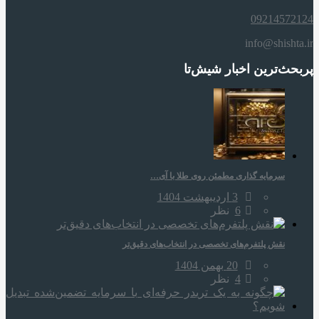
09214572124
info@shishta.ir
پربحث‌ترین اخبار شیش‌تا
سرمایه‌ گذاری مطمئن روی طلا با آی…
3 اردیبهشت 1404
6
نظر
نقش پلتفرم‌های تخصصی در انتخاب‌های دقیق‌تر
20 بهمن 1404
4
نظر